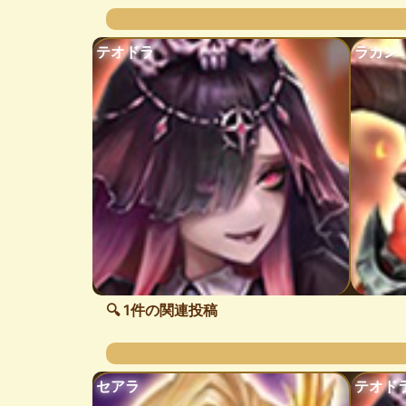
テオドラ
ラカン
🔍 1件の関連投稿
セアラ
テオド