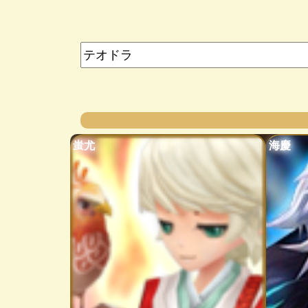
蚩尤
海慶