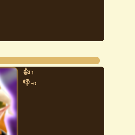
👍
1
👎
-0