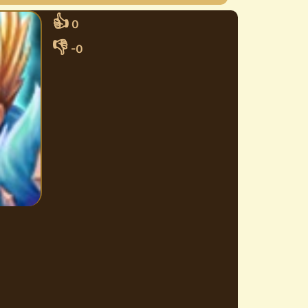
👍
0
👎
-0