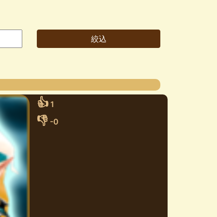
👍
1
👎
-0