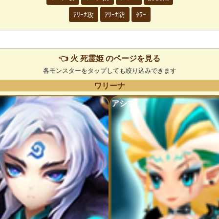
ｱﾘｰﾅ攻
ｱﾘｰﾅ防
ﾀﾜｰ
👈 火 死霊姫 のページを見る
各モンスターをタップしても絞り込みできます
ワリーナ
アシマ