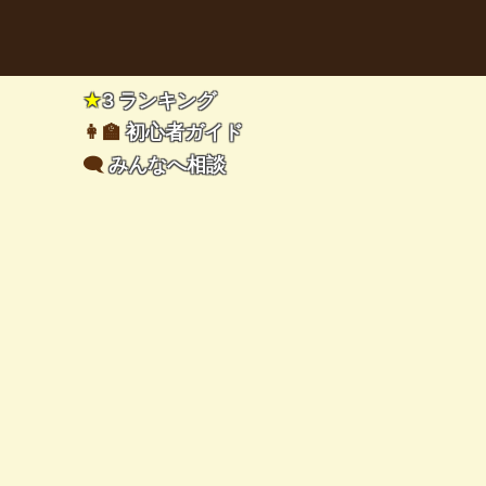
★
3 ランキング
👩‍🏫
初心者ガイド
🗨️
みんなへ相談