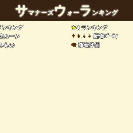
サ
ウ
ラ
マナーズ
ォー
ンキング
 ランキング
★
4 ランキング
走ルーン
👨‍👩‍👧‍👧
新着ﾊﾟｰﾃｨ
みもの
🗨️
新着評価