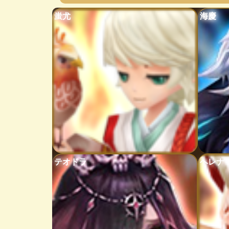
蚩尤
海慶
テオドラ
ヘレナ