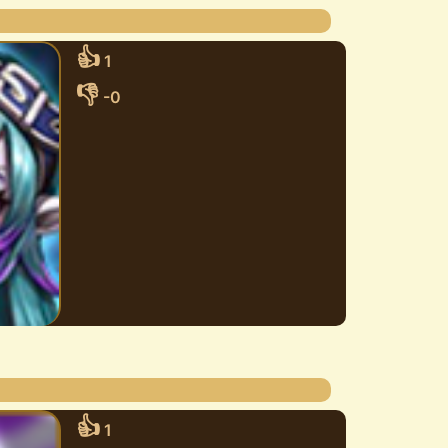
👍
1
👎
-0
👍
1