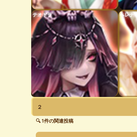
テオドラ
ヘレナ
２
🔍 1件の関連投稿