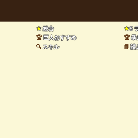
★
総合
★
5
🏆
巨人おすすめ
🏆
暴
🔍
スキル
📘
読