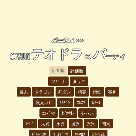
パーティ
>>
テオドラ
パ
新着順
の
ーティ
新着順
評価順
ワリｰナ
タッグ
巨人
ドラゴン
死ダン
精霊
鋼鉄
審判
次元ﾚｲﾄﾞ
ｶﾙｻﾞﾝ
ｴﾙﾆｱ
ﾙﾒｰﾙ
ｶﾙﾃﾞﾙﾝ
ｾｲｸﾘｵﾝ
ｲﾝﾌｪﾗｽ
ﾚｲﾄﾞ
火異
水異
風異
光異
闇異
ｷﾞﾙﾄﾞ攻
ｷﾞﾙﾄﾞ防
ﾀﾙﾀﾛｽ
討伐戦