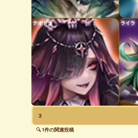
テオドラ
ライラ
３
🔍 1件の関連投稿