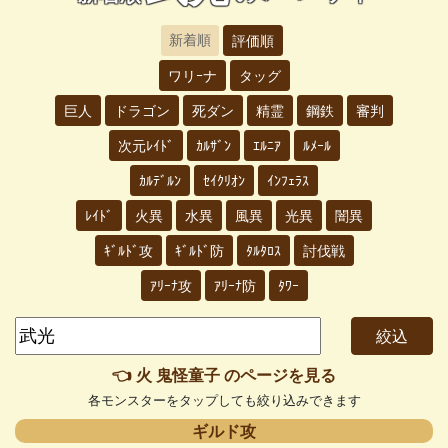
新着順
評価順
ワリｰナ
タッグ
巨人
ドラゴン
死ダン
精霊
鋼鉄
審判
次元ﾚｲﾄﾞ
ｶﾙｻﾞﾝ
ｴﾙﾆｱ
ﾙﾒｰﾙ
ｶﾙﾃﾞﾙﾝ
ｾｲｸﾘｵﾝ
ｲﾝﾌｪﾗｽ
ﾚｲﾄﾞ
火異
水異
風異
光異
闇異
ｷﾞﾙﾄﾞ攻
ｷﾞﾙﾄﾞ防
ﾀﾙﾀﾛｽ
討伐戦
ｱﾘｰﾅ攻
ｱﾘｰﾅ防
ﾀﾜｰ
👈 火 鬼怪童子 のページを見る
各モンスターをタップしても絞り込みできます
ギルド攻