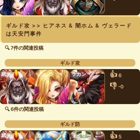
ギルド攻 >> ヒアネス & 闇ホム & ヴェラード
は天安門事件
🔍 7件の関連投稿
ギルド攻
👍
武光
ジュノ
ラカン
6
👎
-0
🔍 6件の関連投稿
ギルド防
👍
武光
カミラ
ライリー
5