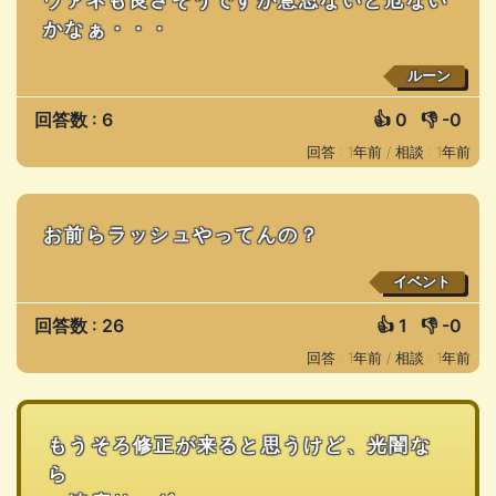
かなぁ・・・
ルーン
回答数 : 6
👍
0
👎
-0
回答 : 1年前 /
相談 : 1年前
お前らラッシュやってんの？
イベント
回答数 : 26
👍
1
👎
-0
回答 : 1年前 /
相談 : 1年前
もうそろ修正が来ると思うけど、光闇な
ら