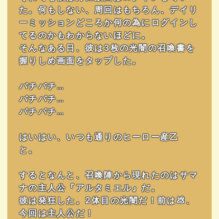
た。何もしない、周回はもちろん、デイリ
ーミッションどころか何の為にログインし
てるのかもわからないほどに。
そんなある日、彼は3枚の光闇の召喚書を
握りしめ画面をタップした。
バチバチ…
バチバチ…
バチバチ…
はいはい、いつも通りのヒーロー産乙
と。
するとなんと、召喚陣から現れたのはサマ
ナの主人公『アルタミエル』だ。
彼は発狂した。2体目の光闇だ！前は💩、
今回は主人公だ！