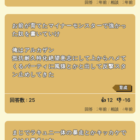
回答 : 2年前 /
相談 : 2年前
お前が育てたマイナーモンスターで強かっ
た奴を書いていけ
俺はアルカザン
抵抗耐久特化絶望意志にして上からハメて
くるパーティに風猿とかと出して反撃スタ
ン止めしてきた
育成
回答数 : 25
👍
12
👎
-16
回答 : 2年前 /
相談 : 4年前
まじでラキュニ一体の暴走とかキッカケで