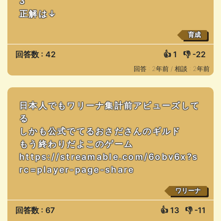
3
正解は↓
育成
回答数 : 42
👍
1
👎
-22
回答 : 2年前 /
相談 : 2年前
日本人でもワリーナ集計前アビューズして
る
しかも公式でてるおさださんのギルド
もう終わりだよこのゲーム
https://streamable.com/6obv6x?s
rc=player-page-share
ワリーナ
回答数 : 67
👍
13
👎
-11