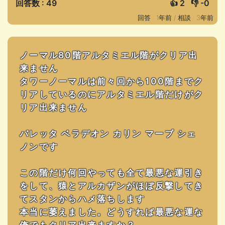
回答数 : 49
👍
2
👎
-0
回答 : 1年前 /
相談 : 3年前
ノーマル80階アルタミエル階がクリア出
来ません
タワーノーマルは前々回から100階までク
リアしているのにアルタミエル階だけがク
リア出来ません
バレッタ ベラデオン カリン マーブ シェ
ノンです
この階だけ何回やっても全て最悪な運引き
をして、猿とアルカザンがほぼ反撃してき
てスタンからハメ落ちします
本当に萎えました。どうすれば最悪な運な
俺でもクリア出来ますか？