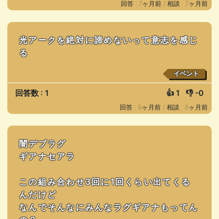
回答 : 7ヶ月前 /
相談 : 7ヶ月前
光アークを絶対に諦めないって意志を感じ
る
イベント
回答数 : 1
👍
1
👎
-0
回答 : 8ヶ月前 /
相談 : 8ヶ月前
闇デブラグ
ギアナセアラ
この組み合わせ3回に1回くらい出てくる
んだけど
なんでそんなにみんなラグギアナもってん