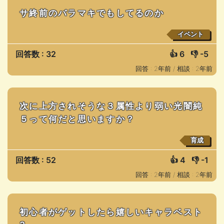
サ終前のバラマキでもしてるのか
イベント
回答数 : 32
👍
6
👎
-5
回答 : 2年前 /
相談 : 2年前
次に上方されそうな３属性より弱い光闇純
５って何だと思いますか？
育成
回答数 : 52
👍
4
👎
-1
回答 : 2年前 /
相談 : 2年前
初心者がゲットしたら嬉しいキャラベスト