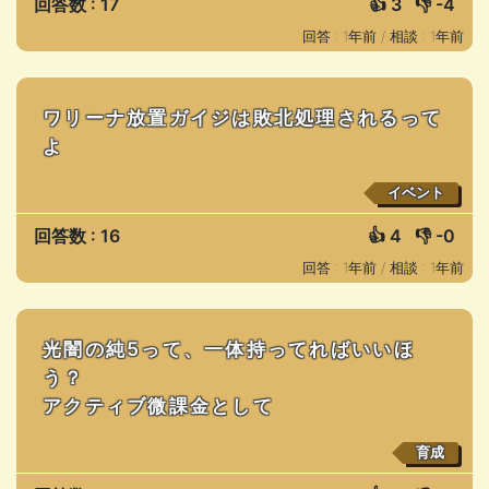
回答数 : 17
👍
3
👎
-4
回答 : 1年前 /
相談 : 1年前
ワリーナ放置ガイジは敗北処理されるって
よ
イベント
回答数 : 16
👍
4
👎
-0
回答 : 1年前 /
相談 : 1年前
光闇の純5って、一体持ってればいいほ
う？
アクティブ微課金として
育成