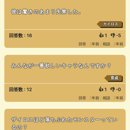
彼は驚きのあまり失禁した。
カイロス
回答数 : 16
👍
1
👎
-5
回答 : 2年前 /
相談 : 2年前
みんなが一番欲しいキャラなんですか？
育成
回答数 : 12
👍
1
👎
-0
回答 : 2年前 /
相談 : 2年前
ザイロスほど落ちぶれたモンスターってい
るの？