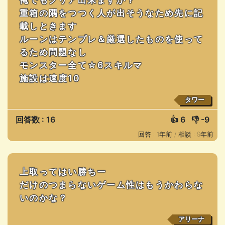
重箱の隅をつつく人が出そうなため先に記
載しときます
ルーンはテンプレ＆厳選したものを使って
るため問題なし
モンスター全て☆6スキルマ
施設は速度10
タワー
回答数 : 16
👍
6
👎
-9
回答 : 1年前 /
相談 : 9年前
上取ってはい勝ちー
だけのつまらないゲーム性はもうかわらな
いのかな？
アリーナ