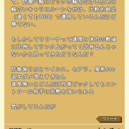
て、防御パ軸にピックの幅を広げるために
幅広いキャラにルーンを付け、比較的鈍足
（速くても160）で運用しているんだけど
勝てない。
もしかしてワリーナって速度と体力の数値
に比例してランク上がってく説有るんじゃ
ないかと思ってきたどうなんだ？
防御振りだとマイルス、セアラ、鬼系etc
追加ダメ増えすぎたし
速度無いとどんだけ対策ピックしてもコン
トロール相手に劣勢を強いられる
気がしてるんだが
ワリーナ