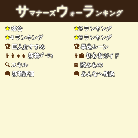
サ
ウ
ラ
マナーズ
ォー
ンキング
★
総合
★
5 ランキング
★
4 ランキング
★
3 ランキング
🏆
巨人おすすめ
🏆
暴走ルーン
👨‍👩‍👧‍👧
新着ﾊﾟｰﾃｨ
👩‍🏫
初心者ガイド
🔍
スキル
📘
読みもの
🗨️
新着評価
🗨️
みんなへ相談