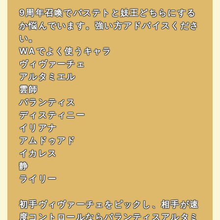
9周年召喚でバステトと妓王どちらにする
か悩んでいます。強い方アドバイスくださ
い。
WAでよく使うキャラ
ヴィヴァーチェ
アルタミエル
雲師
バランティス
ディスティニー
イリアナ
アムドゥアド
イカレス
静
ライリー
初手ヴィヴァーチェをピックし、相手が速
度コントロールならバランティスアルタミ