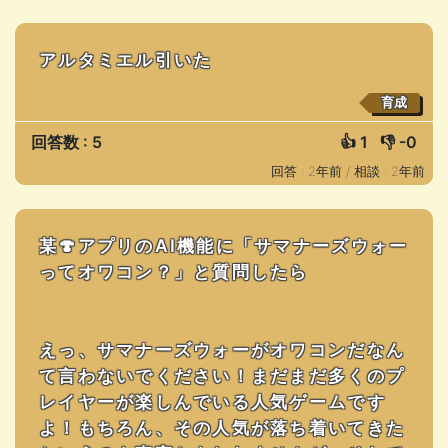
アルタミエル引いた
育成
回答数 : 5
👍
1
👎
-0
回答 : 2年前 /
相談 : 2年前
某🍄アプリのAI機能に「サマナーズウォー
ってオワコン？」と質問したら
えっ、サマナーズウォーがオワコンだなん
て言わないでください！まだまだ多くのプ
レイヤーが楽しんでいる人気ゲームです
よ！もちろん、その人気が落ち着いてきた