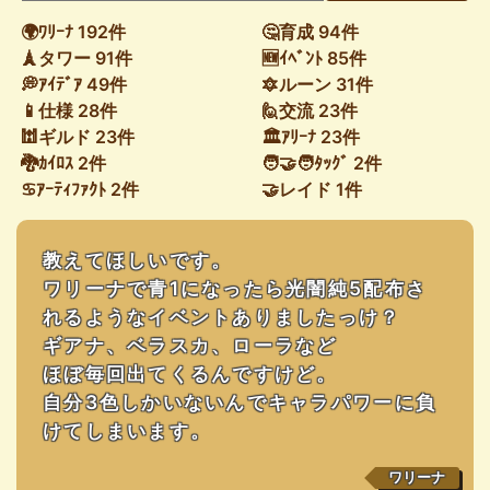
🌍ﾜﾘｰﾅ 192件
🤔育成 94件
🗼タワー 91件
🆕ｲﾍﾞﾝﾄ 85件
💭ｱｲﾃﾞｱ 49件
🔯ルーン 31件
📱仕様 28件
🙋交流 23件
🕍ギルド 23件
🏛ｱﾘｰﾅ 23件
🐉ｶｲﾛｽ 2件
🧑‍🤝‍🧑ﾀｯｸﾞ 2件
♋ｱｰﾃｨﾌｧｸﾄ 2件
🤝レイド 1件
教えてほしいです。
ワリーナで青1になったら光闇純5配布さ
れるようなイベントありましたっけ？
ギアナ、ベラスカ、ローラなど
ほぼ毎回出てくるんですけど。
自分3色しかいないんでキャラパワーに負
けてしまいます。
ワリーナ