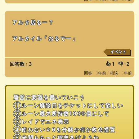
アルタ居るー？
アルタイル「おるでー」
イベント
回答数 : 3
👍
1
👎
-2
回答 : 3年前 /
相談 : 3年前
運営に要望を書いていこう
①ルーン解除日をチケットにして欲しい
②ルーン最大所持数1000個にして
③レイドでエネ表示
④使わない☆6を分解か何か救命措置
⑤光闇もちっと確率あげようか