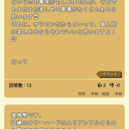
というのも事実かもしれませんが、それで
もまだまだ楽しめる要素がたくさんあると
思います👌
それに、オワコンだからといって、個人的
に楽しめるならそれでいいと思いますよ！
😉
だって
イベント
回答数 : 12
👍
2
👎
-0
回答 : 2年前 /
相談 : 2年前
復帰勢です。
試練のタワーハードのユリアンアルタミエ