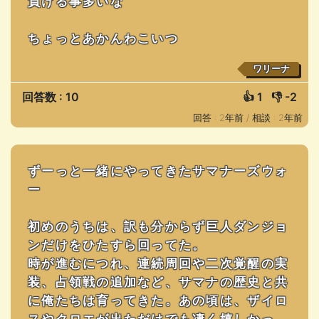
負ける事多いな
ちょっとあかんわこいつ
ワリーナ
回答数 : 10
👍
1
👎
-2
回答 : 2年前 /
相談 : 2年前
ずーっと一緒にやってきたサマナーズウォ
ー
初めのうちは、訳も分からず巨人ダンジョ
ンだけをひたすら回ってた。
時が進むにつれ、連続周回や二次覚醒の実
装、占領戦の追加など、サマナの歴史と共
に俺たちは育ってきた。あの頃は、ザイロ
スやクロエが出ただけでも凄く嬉しかっ