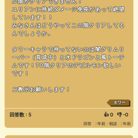
ル階がクリアできません！
ユリアンに持続ダメージ免疫があって絶望
しています！！
みなさんはどうやってこの階クリアしてる
んでしょうか。
タワーキャラで持ってないのは闇グリムリ
ーパー（育成中）と水ドラゴンと風トーテ
ムです！70階クリアのデビルモン欲しい
です！
ご教示お願いします！
タワー
回答数 : 5
👍
0
👎
-0
回答 : 2年前 /
相談 : 2年前