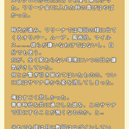
た。ワリーナ金1に入れた時の喜びはやば
かった。
時代が進み、ワリーナでは毎回の様に出て
くるオリバー、ムーア、風画伯、マイル
ス………彼らが嫌いなわけではないし、自
分でも使う。
だが、全く変わらない環境にいつの日か嫌
気がさしていた。
何とか繋ぎ引き留めてはいたものの、つい
に彼はサマナ界から姿を消してしまった。
俺はすごく悲しかった。
青春時代を共に過ごした彼を、このサマナ
で目にすることが無くなるのか。と…
それでも彼は月に数回はログインしてい