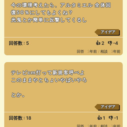
今の環境考えたら、アルタミエル 全体回
復50％にしてもよくね？
光鬼とか簡単に反撃してくるし
アイデア
回答数 : 5
👍
2
👎
-4
回答 : 3年前 /
相談 : 3年前
テレビcm打って新規客呼べよ
このままやとちょいやばいやろ
とか。
アイデア
回答数 : 18
👍
1
👎
-1
回答 : 3年前 /
相談 : 3年前