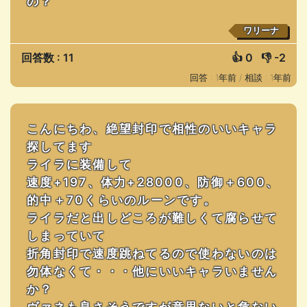
の？
ワリーナ
回答数 : 11
👍
0
👎
-2
回答 : 1年前 /
相談 : 1年前
こんにちわ、絶望封印で相性のいいキャラ
探してます
ライラに装備して
速度+197、体力+28000、防御＋600、
的中＋70くらいのルーンです。
ライラだと出しどころが難しくて腐らせて
しまっていて
折角封印で速度跳ねてるので使わないのは
勿体なくて・・・他にいいキャラいません
か？
ヴァネも良さそうですが意思ないと危ない