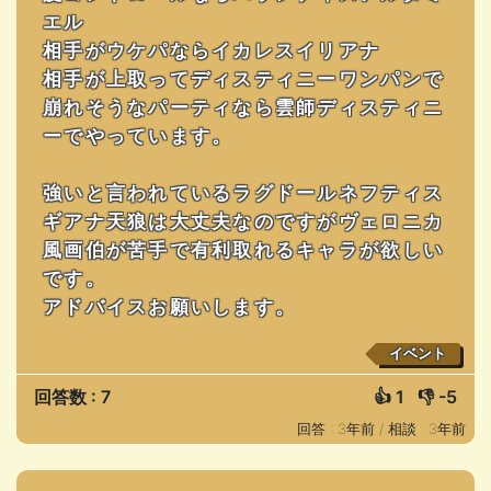
エル
相手がウケパならイカレスイリアナ
相手が上取ってディスティニーワンパンで
崩れそうなパーティなら雲師ディスティニ
ーでやっています。
強いと言われているラグドールネフティス
ギアナ天狼は大丈夫なのですがヴェロニカ
風画伯が苦手で有利取れるキャラが欲しい
です。
アドバイスお願いします。
イベント
回答数 : 7
👍
1
👎
-5
回答 : 3年前 /
相談 : 3年前