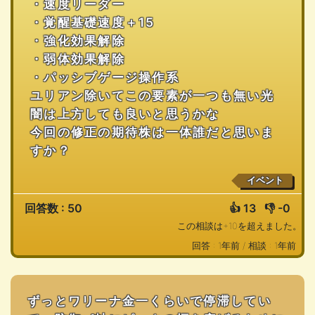
・速度リーダー
・覚醒基礎速度＋15
・強化効果解除
・弱体効果解除
・パッシブゲージ操作系
ユリアン除いてこの要素が一つも無い光
闇は上方しても良いと思うかな
今回の修正の期待株は一体誰だと思いま
すか？
イベント
回答数 : 50
👍
13
👎
-0
この相談は+10を超えました。
回答 : 1年前 /
相談 : 1年前
ずっとワリーナ金一くらいで停滞してい