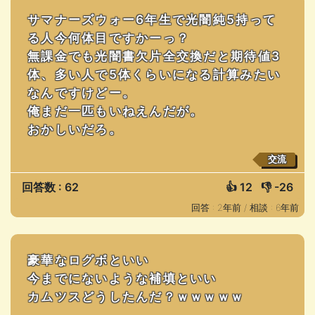
サマナーズウォー6年生で光闇純5持って
る人今何体目ですかーっ？
無課金でも光闇書欠片全交換だと期待値3
体、多い人で5体くらいになる計算みたい
なんですけどー。
俺まだ一匹もいねえんだが。
おかしいだろ。
交流
回答数 : 62
👍
12
👎
-26
回答 : 2年前 /
相談 : 6年前
豪華なログボといい
今までにないような補填といい
カムツスどうしたんだ？ｗｗｗｗｗ