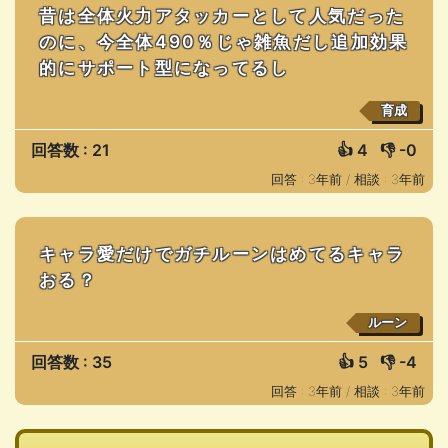
昔は全体火力アタッカーとして人気だった
のに、今全体490％じゃ雑魚だし追加効果
的にサポート型になってるし
育成
回答数 : 21
👍
4
👎
-0
回答 : 3年前 /
相談 : 3年前
キャラ愛だけでガチルーンはめてるキャラ
おる？
ルーン
回答数 : 35
👍
5
👎
-4
回答 : 3年前 /
相談 : 3年前