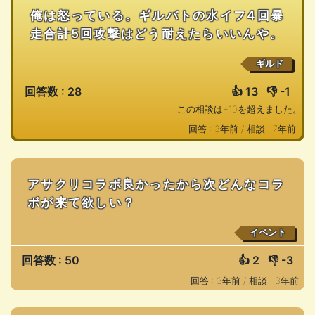
俺は怒っている。ギルバトの水イフ4回暴
走合計5回攻撃はどう耐えたらいいんや。
ギルド
回答数 : 28
👍
13
👎
-1
この相談は+10を超えました。
回答 : 3年前 /
相談 : 7年前
アサクリコラボ良かったから次どんなコラ
ボが来て欲しい？
イベント
回答数 : 50
👍
2
👎
-3
回答 : 3年前 /
相談 : 3年前