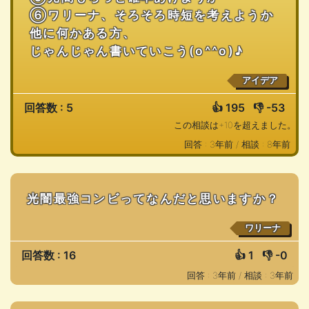
⑥ワリーナ、そろそろ時短を考えようか
他に何かある方、
じゃんじゃん書いていこう(o^^o)♪
アイデア
回答数 : 5
👍
195
👎
-53
この相談は+10を超えました。
回答 : 3年前 /
相談 : 8年前
光闇最強コンビってなんだと思いますか？
ワリーナ
回答数 : 16
👍
1
👎
-0
回答 : 3年前 /
相談 : 3年前