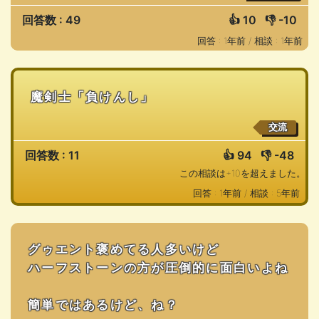
回答数 : 49
👍
10
👎
-10
回答 : 1年前 /
相談 : 1年前
魔剣士「負けんし」
交流
回答数 : 11
👍
94
👎
-48
この相談は+10を超えました。
回答 : 1年前 /
相談 : 5年前
グゥエント褒めてる人多いけど
ハーフストーンの方が圧倒的に面白いよね
簡単ではあるけど、ね？