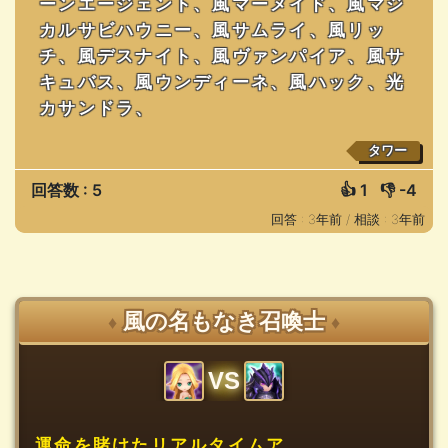
ーンエージェント、風マーメイド、風マジ
カルサビハウニー、風サムライ、風リッ
チ、風デスナイト、風ヴァンパイア、風サ
キュバス、風ウンディーネ、風ハック、光
カサンドラ、
タワー
回答数 : 5
👍
1
👎
-4
回答 : 3年前 /
相談 : 3年前
風の名もなき召喚士
♦
♦
VS
運命を賭けたリアルタイムア