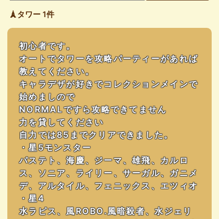
🗼タワー 1件
初心者です。
オートでタワーを攻略パーティーがあれば
教えてください。
キャラデザが好きでコレクションメインで
始めましので
NORMALですら攻略できてません
力を貸してください
自力では85までクリアできました。
・星5モンスター
パステト、海慶、ジーマ、雄飛、カルロ
ス、ソニア、ライリー、サーガル、ガニメ
デ、アルタイル、フェニックス、エツィオ
・星4
水ラピス、風ROBO.風暗殺者、水ジェリ