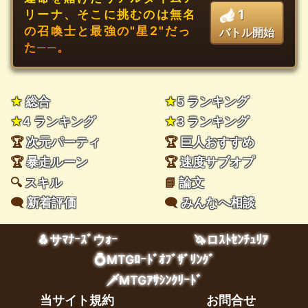
1
リーナ、そこに挑むのは無名
の召喚士と最強の"星2"だっ
バトル開始
た──。
★
総合
★
5 ランキング
★
4 ランキング
★
3 ランキング
🏆
次元パーティ
🏆
巨人おすすめ
🏆
暴走ルーン
🏆
速度サブオプ
🔍
スキル
📘
論文
🗨️
新着評価
🗨️
みんなへ相談
🐧サﾏﾅｰｽﾞウｫｰ
🦄ロｽﾄｾﾝﾁｭﾘｱ
💍MTGﾛｰﾄﾞｵﾌﾞｻﾞﾘﾝｸﾞ
🗡️MTGｱｻｼﾝｸﾘｰﾄﾞ
当サイト規約
お問合せ