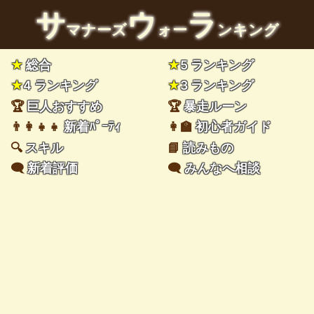
サ
ウ
ラ
マナーズ
ォー
ンキング
★
総合
★
5 ランキング
★
4 ランキング
★
3 ランキング
🏆
巨人おすすめ
🏆
暴走ルーン
👨‍👩‍👧‍👧
新着ﾊﾟｰﾃｨ
👩‍🏫
初心者ガイド
🔍
スキル
📘
読みもの
🗨️
新着評価
🗨️
みんなへ相談