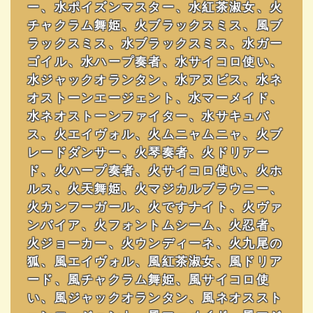
ー、水ポイズンマスター、水紅茶淑女、火
チャクラム舞姫、火ブラックスミス、風ブ
ラックスミス、水ブラックスミス、水ガー
ゴイル、水ハープ奏者、水サイコロ使い、
水ジャックオランタン、水アヌビス、水ネ
オストーンエージェント、水マーメイド、
水ネオストーンファイター、水サキュバ
ス、火エイヴォル、火ムニャムニャ、火ブ
レードダンサー、火琴奏者、火ドリアー
ド、火ハープ奏者、火サイコロ使い、火ホ
ルス、火天舞姫、火マジカルブラウニー、
火カンフーガール、火ですナイト、火ヴァ
ンバイア、火フォントムシーム、火忍者、
火ジョーカー、火ウンディーネ、火九尾の
狐、風エイヴォル、風紅茶淑女、風ドリア
ード、風チャクラム舞姫、風サイコロ使
い、風ジャックオランタン、風ネオススト