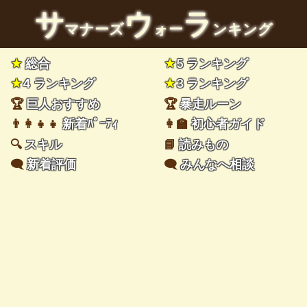
サ
ウ
ラ
マナーズ
ォー
ンキング
★
総合
★
5 ランキング
★
4 ランキング
★
3 ランキング
🏆
巨人おすすめ
🏆
暴走ルーン
👨‍👩‍👧‍👧
新着ﾊﾟｰﾃｨ
👩‍🏫
初心者ガイド
🔍
スキル
📘
読みもの
🗨️
新着評価
🗨️
みんなへ相談