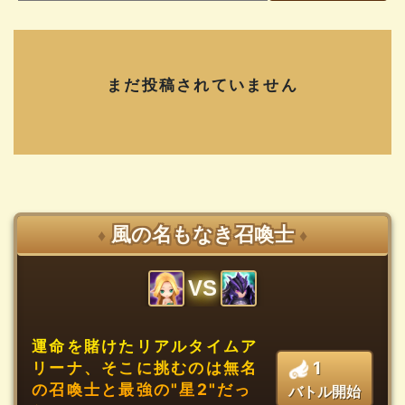
まだ投稿されていません
風の名もなき召喚士
♦
♦
VS
運命を賭けたリアルタイムア
1
リーナ、そこに挑むのは無名
の召喚士と最強の"星2"だっ
バトル開始