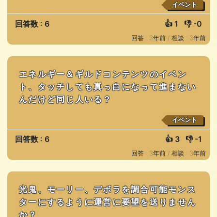
イベント
回答数 : 6
👍
1
👎
-0
回答 : 3年前 /
相談 : 3年前
エネルギー＆ギルドコンテンツのイベン
ト、タッチしても真っ白になって進まない
んだけど同じ人いる？
イベント
回答数 : 6
👍
3
👎
-1
回答 : 3年前 /
相談 : 3年前
光鬼、モーリー、デボラを調合可能モンス
ターにするように運営に要望を送りません
か？