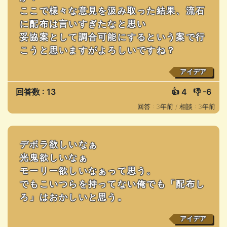
ここで様々な意見を汲み取った結果、流石
に配布は言いすぎたなと思い
妥協案として調合可能にするという案で行
こうと思いますがよろしいですね？
アイデア
回答数 : 13
👍
4
👎
-6
回答 : 3年前 /
相談 : 3年前
デボラ欲しいなぁ
光鬼欲しいなぁ
モーリー欲しいなぁって思う。
でもこいつらを持ってない俺でも「配布し
ろ」はおかしいと思う。
アイデア