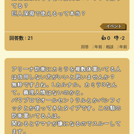
てる？
巨人深淵で使えるって本当？
イベント
回答数 : 21
👍
0
👎
-2
回答 : 2年前 /
相談 : 2年前
アリーナ防衛にカミラを複数体置いてる人
は信用しない方がいいと思いませんか？
無粋ですよね。Lカルナル、カミラ3なん
て。義理人情はないのかと。
パワプロでオールセントラルとかパシフィ
ックとか使ってきたタイプです。この類の
防衛置いてる人は。
関わるとサマナが嫌になるのでスルーして
ます。