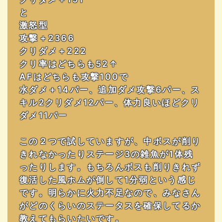
と
激怒型
攻撃＋2366
クリダメ＋222
クリ率はどちらも52↑
AFはどちらも攻撃100で
水ダメ＋14パー、追加ダメ攻撃6パー、ス
キル2クリダメ12パー、体力良いほどクリ
ダメ11パー
この２つで試していますが、中ボスが削り
きれなかったりステージ3の雑魚が1体残
ったりします。もちろんボスも削りきれず
復活した風ホムが倒して1分弱という感じ
です。明らかに火力不足なので、みなさん
がどのくらいのステータスを確保してるか
教えてもらいたいです。