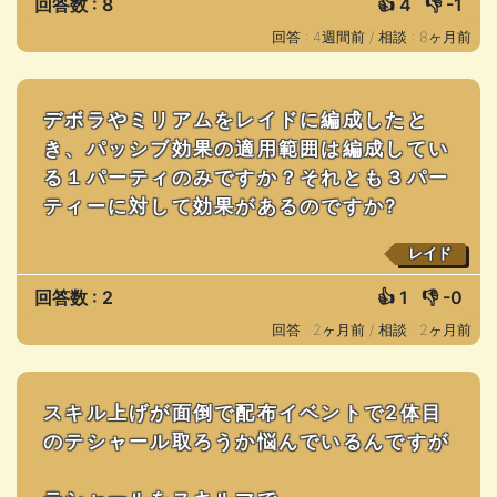
回答数 : 8
👍
4
👎
-1
回答 : 4週間前 /
相談 : 8ヶ月前
デボラやミリアムをレイドに編成したと
き、パッシブ効果の適用範囲は編成してい
る１パーティのみですか？それとも３パー
ティーに対して効果があるのですか?
レイド
回答数 : 2
👍
1
👎
-0
回答 : 2ヶ月前 /
相談 : 2ヶ月前
スキル上げが面倒で配布イベントで2体目
のテシャール取ろうか悩んでいるんですが