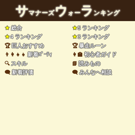
サ
ウ
ラ
マナーズ
ォー
ンキング
★
総合
★
5 ランキング
★
4 ランキング
★
3 ランキング
🏆
巨人おすすめ
🏆
暴走ルーン
👨‍👩‍👧‍👧
新着ﾊﾟｰﾃｨ
👩‍🏫
初心者ガイド
🔍
スキル
📘
読みもの
🗨️
新着評価
🗨️
みんなへ相談