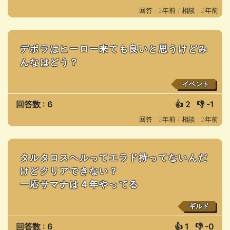
回答 : 2年前 /
相談 : 2年前
デボラはヒーロー来ても良いと思うけどみ
んなはどう？
イベント
回答数 : 6
👍
2
👎
-1
回答 : 2年前 /
相談 : 2年前
タルタロスヘルってエラド持ってないんだ
けどクリアできない？
一応サマナは４年やってる
ギルド
回答数 : 6
👍
1
👎
-0