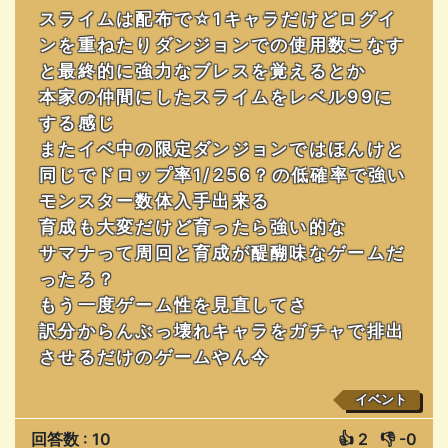
スライムは配布で☆1キャラだけどログイ
ンを重ねたりダンジョンでの使用数こなす
と最終的に強力なブレスを覚えるとか
本家の仲間にしたスライムをレベル99に
する感じ
またイベ中の限定ダンジョンではほんけと
同じでドロップ率1/256？の低確率で強い
モンスター数体入手出来る
育成も大変だけど育ったら強い的な
サマナって周回と育成が醍醐味なゲームだ
ったろ？
もう一度ゲーム性を見直してさ
訳分からんぶっ壊れキャラをガチャで排出
させるだけのゲームやん今
イベント
回答数 : 10
👍
2
👎
-0