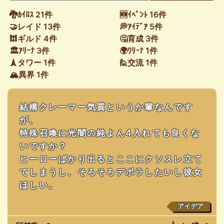
🐉ｶｲﾛｽ 21件
🆕ｲﾍﾞﾝﾄ 16件
🤝レイド 13件
💭ｱｲﾃﾞｱ 5件
🕍ギルド 4件
🤔育成 3件
🏛ｱﾘｰﾅ 3件
🌍ﾜﾘｰﾅ 1件
🗼タワー 1件
🙋交流 1件
🏔異界 1件
結構クレーマー気質というか輩なんです
が、
特殊召喚に光闇の純よん4入れても良くな
いですか？
ヒーローばかり出るとここにクソスレ立て
てしまうし、そろそろデボラしたいし彼女
ほしい。
アイデア