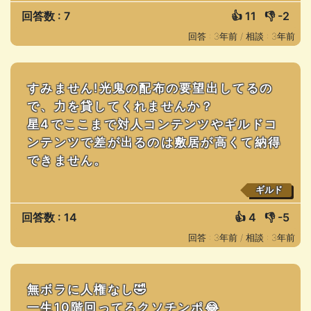
回答数 : 7
👍
11
👎
-2
回答 : 3年前 /
相談 : 3年前
すみません!光鬼の配布の要望出してるの
で、力を貸してくれませんか？
星4でここまで対人コンテンツやギルドコ
ンテンツで差が出るのは敷居が高くて納得
できません。
ギルド
回答数 : 14
👍
4
👎
-5
回答 : 3年前 /
相談 : 3年前
無ボラに人権なし🤣
一生10階回ってろクソチンポ😂