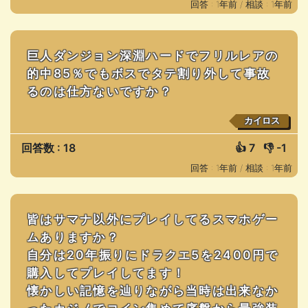
回答 : 1年前 /
相談 : 1年前
巨人ダンジョン深淵ハードでフリルレアの
的中85％でもボスでタテ割り外して事故
るのは仕方ないですか？
カイロス
回答数 : 18
👍
7
👎
-1
回答 : 1年前 /
相談 : 1年前
皆はサマナ以外にプレイしてるスマホゲー
ムありますか？
自分は20年振りにドラクエ5を2400円で
購入してプレイしてます！
懐かしい記憶を辿りながら当時は出来なか