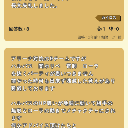
長文失礼しました。
カイロス
回答数 : 8
👍
1
👎
-0
回答 : 2年前 /
相談 : 2年前
アリーナ対抗の9チームですが
ハルパス 闇ホリベ 雷師 ローラ
を抜くパーティが思いつきません
前やった時何も出来ず壊滅した覚えがあり
難儀しております
ハルパスのHP吸いが地味に効いて相手の
無敵とローラの動きでメチャクチャにされ
ます
何かアドバイス頂けたらと