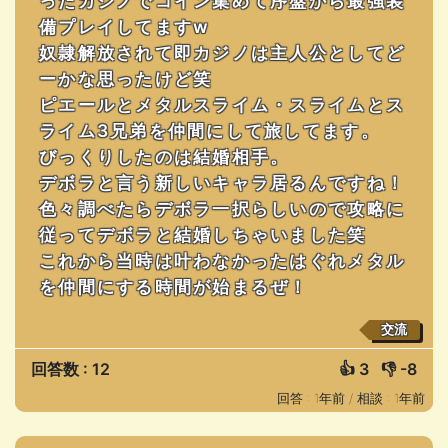
ったカジノでコイン集めて序盤から最強装
備プレイしてますw
奴隷解放されて即カジノは主人公としてど
ーかな思ったけど笑
ピエールとメタルスライム・スライムとス
ライム3兄弟を仲間にして旅してます。
びっくりしたのは結婚相手。
デボラと言う新しいキャラ居るんですね！
色々調べたらデボラ一択らしいので攻略に
従ってデボラと結婚しちゃいました笑
これから当時は叶わなかったはぐれメタル
を仲間にする時間が始まるぜ！
交流
回答数 : 12
👍
3
👎
-8
回答 : 1年前 /
相談 : 1年前