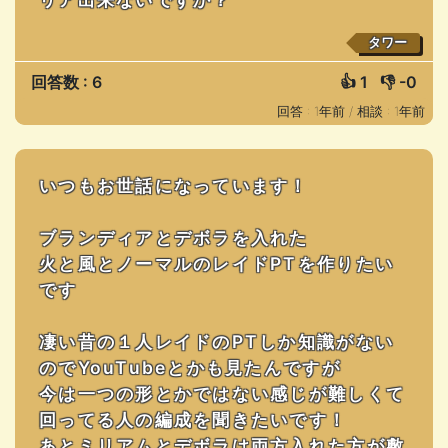
タワー
回答数 : 6
👍
1
👎
-0
回答 : 1年前 /
相談 : 1年前
いつもお世話になっています！
ブランディアとデボラを入れた
火と風とノーマルのレイドPTを作りたい
です
凄い昔の１人レイドのPTしか知識がない
のでYouTubeとかも見たんですが
今は一つの形とかではない感じが難しくて
回ってる人の編成を聞きたいです！
あとミリアムとデボラは両方入れた方が敷