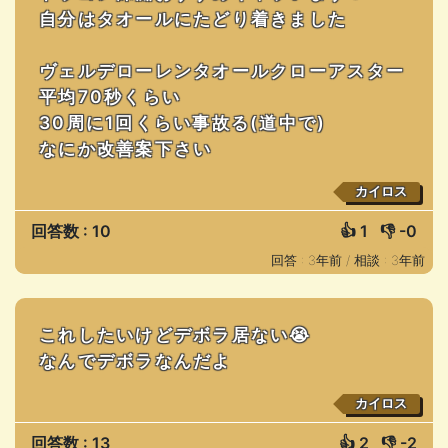
自分はタオールにたどり着きました
ヴェルデローレンタオールクローアスター
平均70秒くらい
30周に1回くらい事故る(道中で)
なにか改善案下さい
カイロス
回答数 : 10
👍
1
👎
-0
回答 : 3年前 /
相談 : 3年前
これしたいけどデボラ居ない😭
なんでデボラなんだよ
カイロス
回答数 : 13
👍
2
👎
-2