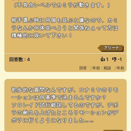
（不具合レベルでカミラが動きます。）
相手選ぶ時に何個も並ぶと嫌なので、カミ
ラなんか何体並べようと関係ねぇって方は
積極的に抜いて下さい！
アリーナ
回答数 : 4
👍
1
👎
-1
回答 : 2年前 /
相談 : 2年前
初歩的な質問なんですが、コナミヤのリモ
ーションは何基準で決まるんですか？
ソロレイド試行錯誤してるのですが、デボ
ラの耐久を上げたところリモーションがデ
ボラに行くようになりました……