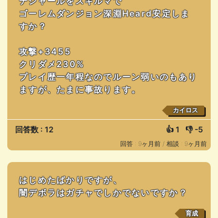
テシャールをスキルマで
ゴーレムダンジョン深淵Heard安定しま
すか？
攻撃+3455
クリダメ230%
プレイ歴一年程なのでルーン弱いのもあり
ますが、たまに事故ります。
カイロス
回答数 : 12
👍
1
👎
-5
回答 : 9ヶ月前 /
相談 : 9ヶ月前
はじめたばかりですが、
闇デボラはガチャでしかでないですか？
育成