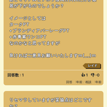
居が下がるのでしょうか？
イメージとしては
タークPT
+ブランディアバーレーグPT
+赤青紫ワンコPT
なのかなと思ってますが
良ければご意見お願いいたしますm(__)m
レイド
回答数 : 1
👍
1
👎
-0
回答 : 1年前 /
相談 : 1年前
リセマラしていますが妥協点はどこです
か？