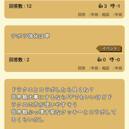
回答数 : 12
👍
3
👎
-1
回答 : 2年前 /
相談 : 2年前
デボラ強化は草
イベント
回答数 : 2
👍
0
👎
-0
回答 : 2年前 /
相談 : 2年前
ドラクエとコラボしたら良くね？
世界観大事にするならFFでもいいけどド
ラクエの方が使いやすそう
世界観ぶっ壊す変なクッキーとコラボして
るくらいだし