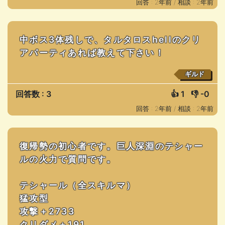
回答 : 2年前 /
相談 : 2年前
中ボス3体残しで、タルタロスhellのクリ
アパーティあれば教えて下さい！
ギルド
回答数 : 3
👍
1
👎
-0
回答 : 2年前 /
相談 : 2年前
復帰勢の初心者です。巨人深淵のテシャー
ルの火力で質問です。
テシャール（全スキルマ）
猛攻型
攻撃＋2733
クリダメ＋191