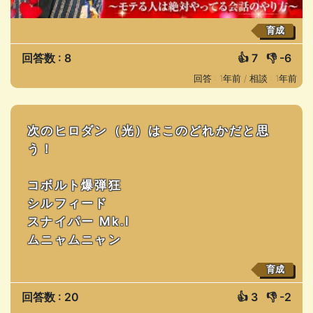
育成
回答数 : 8
👍
7
👎
-6
回答 : 1年前 /
相談 : 1年前
次のヒロダン（光）はこのどれかだと思
う！
コボルト爆弾狂
シルフィード
スナイパー Mk.I
ムニャムニャン
育成
回答数 : 20
👍
3
👎
-2