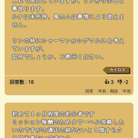
これで周回していますが、リンがサボると
事故ります。
ルナは未所持、風ホムは事情により使えま
せん。
リンの枠にシャーマンかシグマルスを考え
ていますが、
如何でしょうか、ご教示ください。
カイロス
回答数 : 18
👍
3
👎
-2
回答 : 1年前 /
相談 : 1年前
初めて１ヶ月程度の初心者です
ミッション報酬のためタワーヘル攻略した
いのですがの適正の純5ないと１階すらク
リア出来ないですか？