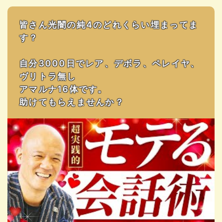
皆さん光闇の純4のどれくらい埋まってま
す？
自分3000日でレア、デボラ、ペレイヤ、
ヴリトラ無し
アマルナ16体です。
助けてもらえませんか？