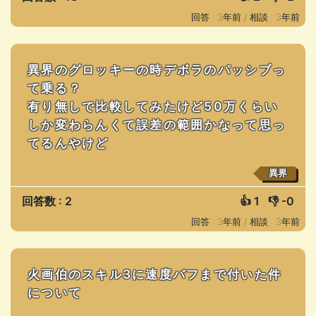
回答 : 3年前 /
相談 : 3年前
異界のグロッキーの時デボラのパッシブっ
て乗る？
有り無しで比較してみたけど50万くらい
しか変わらんくて誤差の範囲かなって思っ
てるんやけど
異界
回答数 : 2
👍
1
👎
-0
回答 : 3年前 /
相談 : 3年前
火画伯のスキル3に速度バフまで付いた件
について