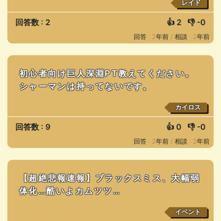
レイド
回答数 : 2
👍
2
👎
-0
回答 : 2年前 /
相談 : 2年前
初心者向け巨人深淵PT教えてください。
シャーマンは持ってないです。
カイロス
回答数 : 9
👍
0
👎
-0
回答 : 2年前 /
相談 : 2年前
【超絶悲報速報】ブラックスミス、大幅弱
体化…酷いよカムツツ…
イベント