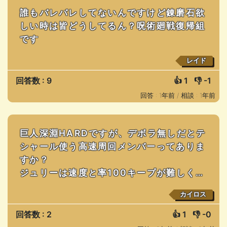
誰もバレバレしてないんですけど錬磨石欲
しい時は皆どうしてるん？呪術廻戦復帰組
です
レイド
回答数 : 9
👍
1
👎
-1
回答 : 1年前 /
相談 : 1年前
巨人深淵HARDですが、デボラ無しだとテ
シャール使う高速周回メンバーってありま
すか？
ジュリーは速度と率100キープが難しく…
カイロス
回答数 : 2
👍
1
👎
-0