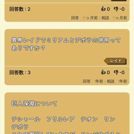
回答数 : 2
👍
0
👎
-0
回答 : 10ヶ月前 /
相談 : 11ヶ月前
異界レイドでミリアムとデボラの併用って
ありですか？
レイド
回答数 : 3
👍
0
👎
-0
回答 : 1年前 /
相談 : 1年前
巨人深淵について
テシャール フリルレア テオン リン
デボラ