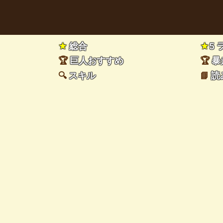
★
総合
★
5
🏆
巨人おすすめ
🏆
暴
🔍
スキル
📘
読