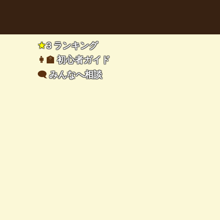
★
3 ランキング
👩‍🏫
初心者ガイド
🗨️
みんなへ相談