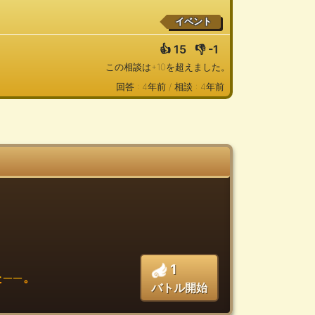
イベント
👍
15
👎
-1
この相談は+10を超えました。
回答 : 4年前 /
相談 : 4年前
1
──。
バトル開始