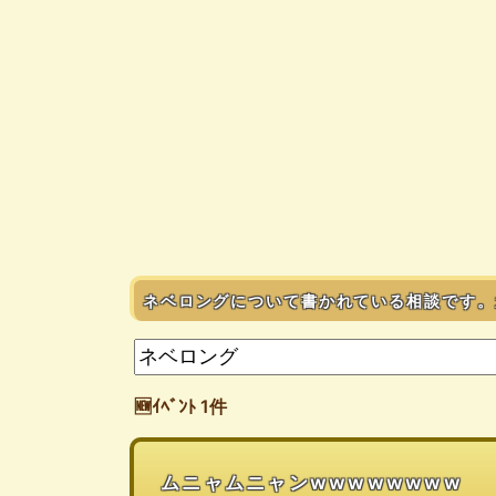
ネベロングについて書かれている相談です。
🆕ｲﾍﾞﾝﾄ 1件
ムニャムニャンwwwwwwww