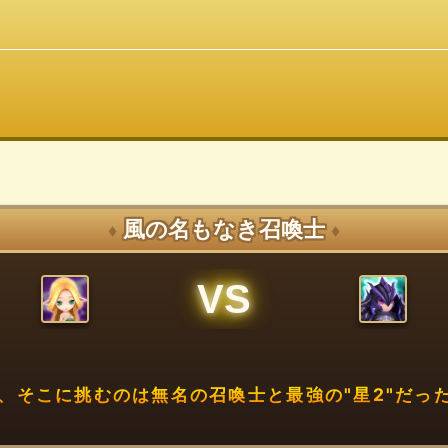
風の名もなき召喚士
♦
♦
VS
、そこに挑むのは無名の召喚士と最強の"星2"だった