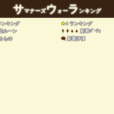
サ
ウ
ラ
マナーズ
ォー
ンキング
 ランキング
★
4 ランキング
走ルーン
👨‍👩‍👧‍👧
新着ﾊﾟｰﾃｨ
みもの
🗨️
新着評価