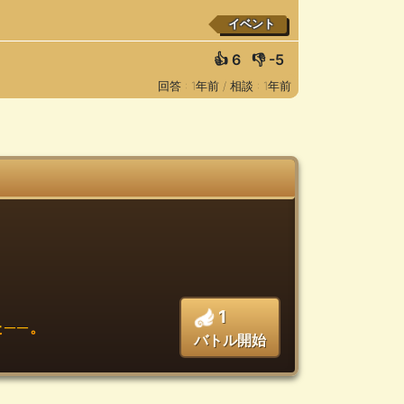
イベント
👍
6
👎
-5
回答 : 1年前 /
相談 : 1年前
1
──。
バトル開始