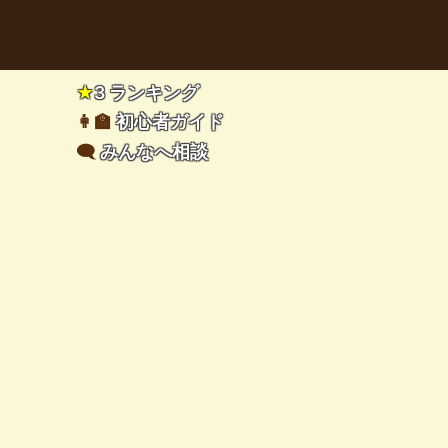
★
3 ランキング
👩‍🏫
初心者ガイド
🗨️
みんなへ相談