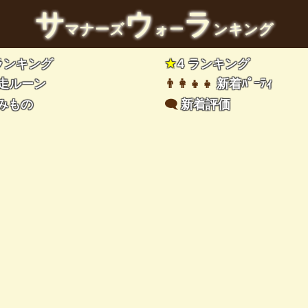
サ
ウ
ラ
マナーズ
ォー
ンキング
 ランキング
★
4 ランキング
走ルーン
👨‍👩‍👧‍👧
新着ﾊﾟｰﾃｨ
みもの
🗨️
新着評価