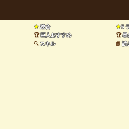
★
総合
★
5
🏆
巨人おすすめ
🏆
暴
🔍
スキル
📘
読