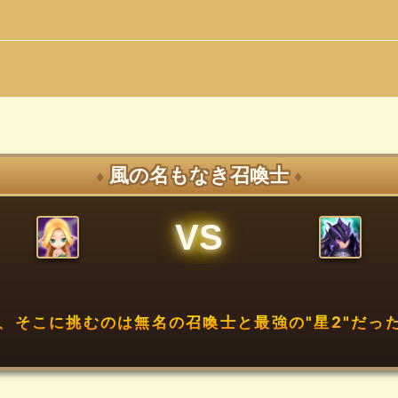
風の名もなき召喚士
♦
♦
VS
、そこに挑むのは無名の召喚士と最強の"星2"だった