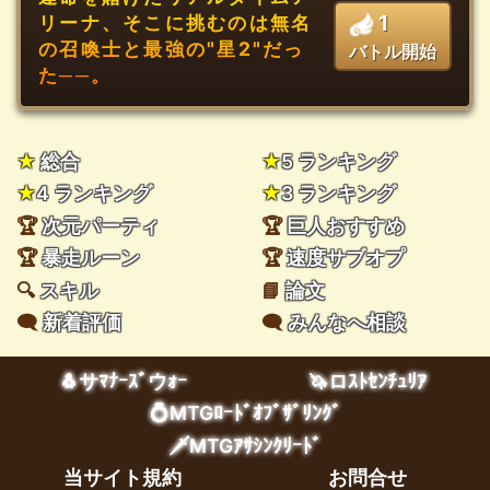
1
リーナ、そこに挑むのは無名
の召喚士と最強の"星2"だっ
バトル開始
た──。
★
総合
★
5 ランキング
★
4 ランキング
★
3 ランキング
🏆
次元パーティ
🏆
巨人おすすめ
🏆
暴走ルーン
🏆
速度サブオプ
🔍
スキル
📘
論文
🗨️
新着評価
🗨️
みんなへ相談
🐧サﾏﾅｰｽﾞウｫｰ
🦄ロｽﾄｾﾝﾁｭﾘｱ
💍MTGﾛｰﾄﾞｵﾌﾞｻﾞﾘﾝｸﾞ
🗡️MTGｱｻｼﾝｸﾘｰﾄﾞ
当サイト規約
お問合せ