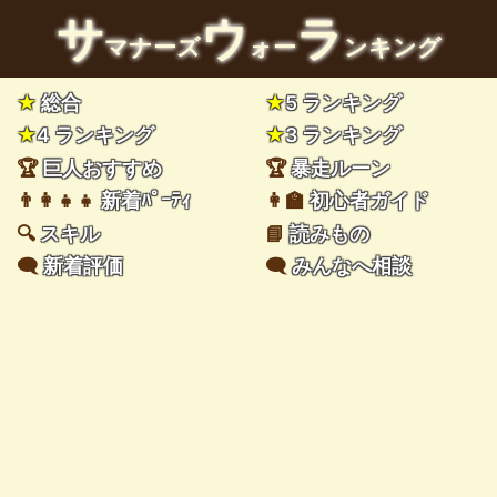
サ
ウ
ラ
マナーズ
ォー
ンキング
★
総合
★
5 ランキング
★
4 ランキング
★
3 ランキング
🏆
巨人おすすめ
🏆
暴走ルーン
👨‍👩‍👧‍👧
新着ﾊﾟｰﾃｨ
👩‍🏫
初心者ガイド
🔍
スキル
📘
読みもの
🗨️
新着評価
🗨️
みんなへ相談