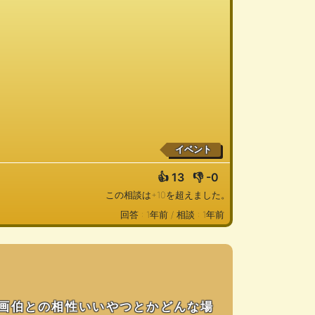
イベント
👍
13
👎
-0
この相談は+10を超えました。
回答 : 1年前 /
相談 : 1年前
画伯との相性いいやつとかどんな場