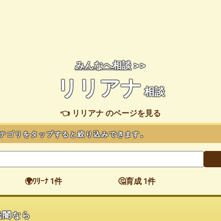
みんなへ相談
>>
リリアナ
相談
👈 リリアナ のページを見る
テゴリをタップすると絞り込みできます。
🌍ﾜﾘｰﾅ 1件
🤔育成 1件
光闇なら