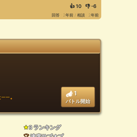
👍
10
👎
-6
回答 : 2年前 /
相談 : 2年前
1
──。
バトル開始
★
3 ランキング
🏆
速度サブオプ