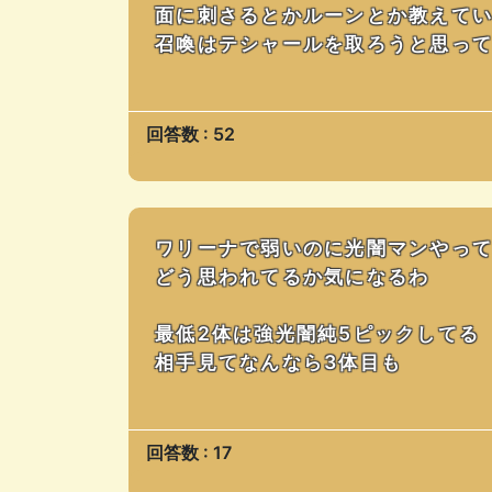
面に刺さるとかルーンとか教えて
召喚はテシャールを取ろうと思っ
回答数 : 52
ワリーナで弱いのに光闇マンやっ
どう思われてるか気になるわ
最低2体は強光闇純5ピックしてる
相手見てなんなら3体目も
回答数 : 17