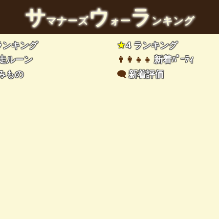
サ
ウ
ラ
マナーズ
ォー
ンキング
 ランキング
★
4 ランキング
走ルーン
👨‍👩‍👧‍👧
新着ﾊﾟｰﾃｨ
みもの
🗨️
新着評価