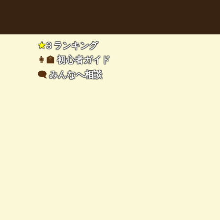
★
3 ランキング
👩‍🏫
初心者ガイド
🗨️
みんなへ相談