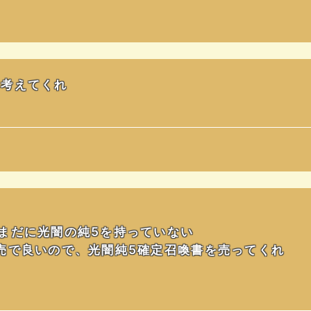
を考えてくれ
まだに光闇の純5を持っていない
売で良いので、光闇純5確定召喚書を売ってくれ