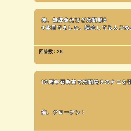
俺、無課金だけど光闇順5
4体目でました。課金してる人ごめ
回答数 : 26
10周年召喚書で光闇純５のナニを
俺、グローゲン！