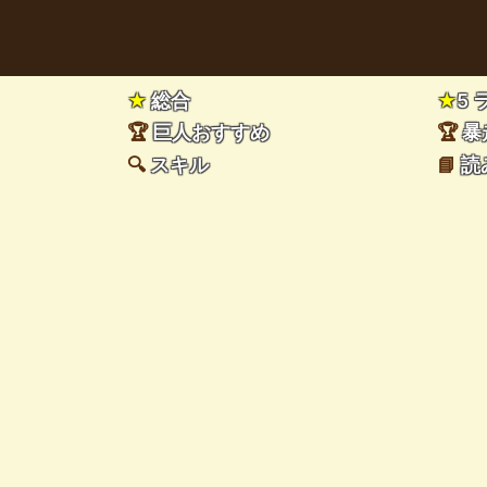
★
総合
★
5
🏆
巨人おすすめ
🏆
暴
🔍
スキル
📘
読