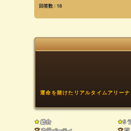
回答数 : 18
運命を賭けたリアルタイムアリーナ
★
総合
★
5
🏆
次元パーティ
🏆
巨