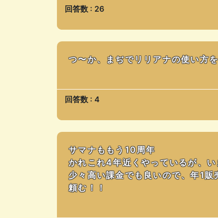
回答数 : 26
つ〜か、まぢでリリアナの使い方
回答数 : 4
サマナももう10周年
かれこれ4年近くやっているが、い
少々高い課金でも良いので、年1販
頼む！！