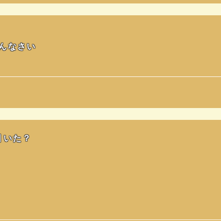
んなさい
引いた？