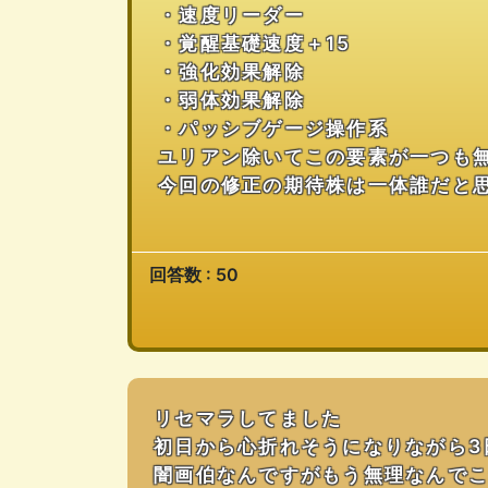
・速度リーダー
・覚醒基礎速度＋15
・強化効果解除
・弱体効果解除
・パッシブゲージ操作系
ユリアン除いてこの要素が一つも
今回の修正の期待株は一体誰だと
回答数 : 50
リセマラしてました
初日から心折れそうになりながら3
闇画伯なんですがもう無理なんで