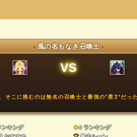
風の名もなき召喚士
♦
♦
VS
、そこに挑むのは無名の召喚士と最強の"星2"だった
 ランキング
★
4 ランキング
人おすすめ
🏆
暴走ルーン