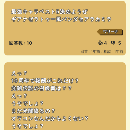
最強キャラベスト5決めようぜ
ギアナゼラトゥー風パンダセアラカミラ
ワリーナ
回答数 : 10
👍
4
👎
-5
回答 : 1年前 /
相談 : 1年前
えっ？
10周年で報酬がこれだけ？
光闇伝説の召喚書は？？
えっ？
うそでしょ？
まだ光闇絞るの？
オワコンなんだからよくない？
うそでしょ？