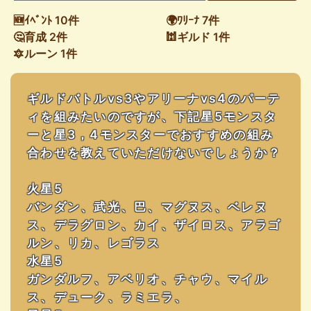
🆕ｲﾍﾞﾝﾄ 10件
🌍ﾜﾘｰﾅ 7件
🤔育成 2件
🕍ギルド 1件
🔯ルーン 1件
ギルドバトルvs3やアリーナvs4のパーテ
ィを組みたいのですが、下記星5モンスタ
ーと星3，4モンスターでおすすめの組み
合わせを教えていただけないでしょうか？
火星5
バンダン、武光、巴、マグヌス、ベレヌ
ス、デラグロン、カイ、ザイロス、アラゴ
ルン、リカ、レゴラス
水星5
ガンダルフ、アベリオ、チャウ、マイル
ス、デューク、ラミエラ、