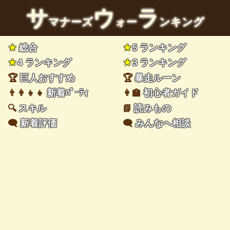
サ
ウ
ラ
マナーズ
ォー
ンキング
★
総合
★
5 ランキング
★
4 ランキング
★
3 ランキング
🏆
巨人おすすめ
🏆
暴走ルーン
👨‍👩‍👧‍👧
新着ﾊﾟｰﾃｨ
👩‍🏫
初心者ガイド
🔍
スキル
📘
読みもの
🗨️
新着評価
🗨️
みんなへ相談