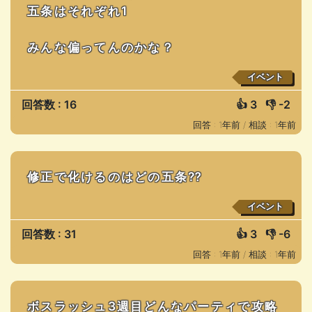
五条はそれぞれ1
みんな偏ってんのかな？
イベント
回答数 : 16
👍
3
👎
-2
回答 : 1年前 /
相談 : 1年前
修正で化けるのはどの五条⁇
イベント
回答数 : 31
👍
3
👎
-6
回答 : 1年前 /
相談 : 1年前
ボスラッシュ3週目どんなパーティで攻略