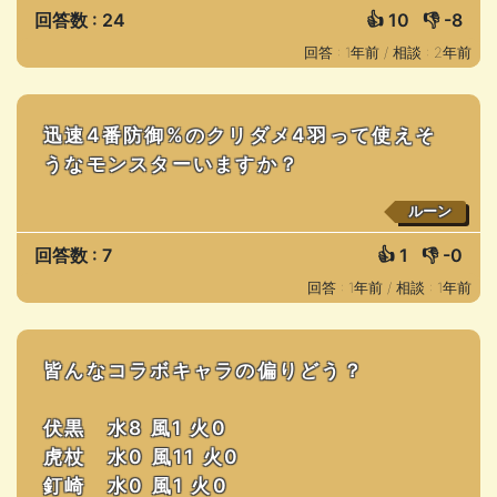
回答数 : 24
👍
10
👎
-8
回答 : 1年前 /
相談 : 2年前
迅速4番防御%のクリダメ4羽って使えそ
うなモンスターいますか？
ルーン
回答数 : 7
👍
1
👎
-0
回答 : 1年前 /
相談 : 1年前
皆んなコラボキャラの偏りどう？
伏黒 水8 風1 火0
虎杖 水0 風11 火0
釘崎 水0 風1 火0