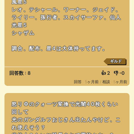
風星5
レオ、テシャール、ワーナー、ジェイド、
ライリー、孫行者、スカイサーファ、仙人
光星5
シャザム
調合、配布、星4は大体持ってます。
ギルド
回答数 : 8
👍
2
👎
-0
回答 : 5ヶ月前 /
相談 : 5ヶ月前
怒り💢のクォーツ変換で光闇40枚くらい
回して
光のガンダルフおじさん出たんやけど、こ
れ使えそう？