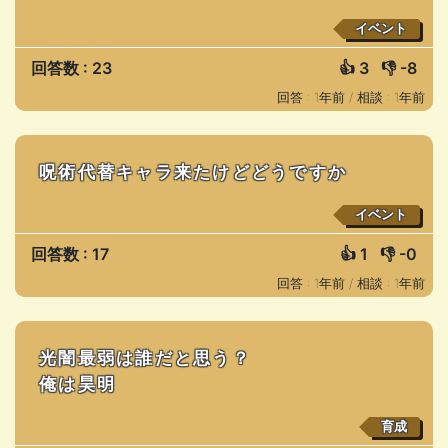
イベント
回答数 : 23
👍
3
👎
-8
回答 : 1年前 /
相談 : 1年前
呪術代替キャラ来たけどどうですか
イベント
回答数 : 17
👍
1
👎
-0
回答 : 1年前 /
相談 : 1年前
光闇最弱は誰だと思う？
俺は昊明
育成