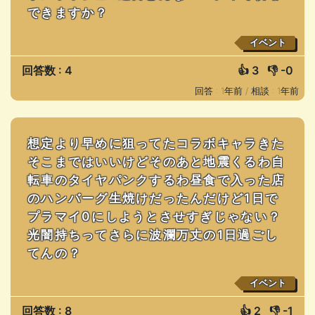
できますか？
イベント
回答数 : 4
👍
3
👎
-0
回答 : 1年前 /
相談 : 1年前
想定より早めに狙ってたコラボキャラきた
そこまではいいけどそのあと地震くるわ自
転車のタイヤパンクするわ昼食で入った店
のハンバーグ生焼けだったんだけど1日で
プラマイ0にしようとさせすぎじゃない？
光闇持ちってさらに波瀾万丈の1日過ごし
てんの？
イベント
回答数 : 8
👍
2
👎
-1