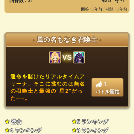
回答数 : 31
👍
5
👎
-1
回答 : 2年前 /
相談 : 2年前
風の名もなき召喚士
♦
♦
VS
運命を賭けたリアルタイムア
1
リーナ、そこに挑むのは無名
の召喚士と最強の"星2"だっ
バトル開始
た──。
★
総合
★
5 ランキング
★
4 ランキング
★
3 ランキング