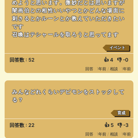
めようと思います。微妙だとは思いますが
闇画伯との相性いいやつとかどんな場面に
刺さるとかルーンとか教えていただきたい
です
召喚はテシャールを取ろうと思ってます
イベント
回答数 : 52
👍
4
👎
-0
回答 : 1年前 /
相談 : 1年前
みんなどれくらいデビモンをストックして
る？
育成
回答数 : 22
👍
5
👎
-3
回答 : 1年前 /
相談 : 1年前