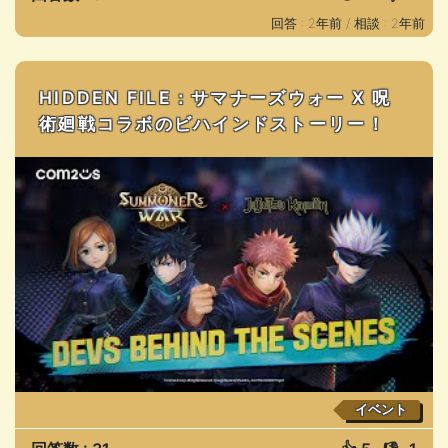
回答 : 2年前 /
相談 : 2年前
HIDDEN FILE：サマナーズウォー X 呪
術廻戦コラボのビハインドストーリー！
イベント