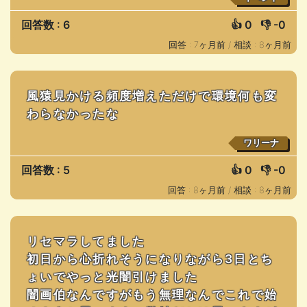
回答数 : 6
👍
0
👎
-0
回答 : 7ヶ月前 /
相談 : 8ヶ月前
風猿見かける頻度増えただけで環境何も変
わらなかったな
ワリーナ
回答数 : 5
👍
0
👎
-0
回答 : 8ヶ月前 /
相談 : 8ヶ月前
リセマラしてました
初日から心折れそうになりながら3日とち
ょいでやっと光闇引けました
闇画伯なんですがもう無理なんでこれで始