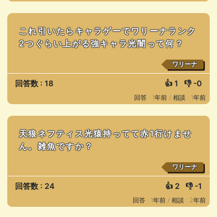
これ引いたらキャラゲーでワリーナランク
2つぐらい上がる強キャラ光闇って何？
ワリーナ
回答数 : 18
👍
1
👎
-0
回答 : 1年前 /
相談 : 1年前
天狼ネフティス光猿持ってて赤1行けませ
ん。雑魚ですか？
ワリーナ
回答数 : 24
👍
2
👎
-1
回答 : 1年前 /
相談 : 2年前