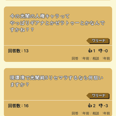
今の光闇の人権キャラって
やっぱりギアナとかゼラトゥーとかなんで
すかね？？
ワリーナ
回答数 : 13
👍
1
👎
-0
回答 : 1年前 /
相談 : 1年前
現環境で光闇純5リセマラするなら何狙い
ますか？
ワリーナ
回答数 : 16
👍
2
👎
-3
回答 : 1年前 /
相談 : 1年前