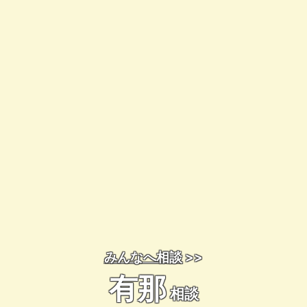
みんなへ相談
>>
有那
相談