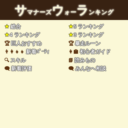
サ
ウ
ラ
マナーズ
ォー
ンキング
★
総合
★
5 ランキング
★
4 ランキング
★
3 ランキング
🏆
巨人おすすめ
🏆
暴走ルーン
👨‍👩‍👧‍👧
新着ﾊﾟｰﾃｨ
👩‍🏫
初心者ガイド
🔍
スキル
📘
読みもの
🗨️
新着評価
🗨️
みんなへ相談