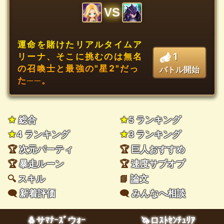
VS
運命を賭けたリアルタイムア
1
リーナ、そこに挑むのは無名
の召喚士と最強の"星2"だっ
バトル開始
た──。
★
総合
★
5 ランキング
★
4 ランキング
★
3 ランキング
🏆
次元パーティ
🏆
巨人おすすめ
🏆
暴走ルーン
🏆
速度サブオプ
🔍
スキル
📘
論文
🗨️
新着評価
🗨️
みんなへ相談
🐧サﾏﾅｰｽﾞウｫｰ
🦄ロｽﾄｾﾝﾁｭﾘｱ