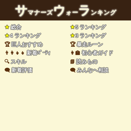
サ
ウ
ラ
マナーズ
ォー
ンキング
★
総合
★
5 ランキング
★
4 ランキング
★
3 ランキング
🏆
巨人おすすめ
🏆
暴走ルーン
👨‍👩‍👧‍👧
新着ﾊﾟｰﾃｨ
👩‍🏫
初心者ガイド
🔍
スキル
📘
読みもの
🗨️
新着評価
🗨️
みんなへ相談