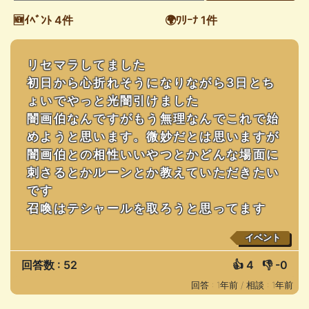
🆕ｲﾍﾞﾝﾄ 4件
🌍ﾜﾘｰﾅ 1件
リセマラしてました
初日から心折れそうになりながら3日とち
ょいでやっと光闇引けました
闇画伯なんですがもう無理なんでこれで始
めようと思います。微妙だとは思いますが
闇画伯との相性いいやつとかどんな場面に
刺さるとかルーンとか教えていただきたい
です
召喚はテシャールを取ろうと思ってます
イベント
回答数 : 52
👍
4
👎
-0
回答 : 1年前 /
相談 : 1年前