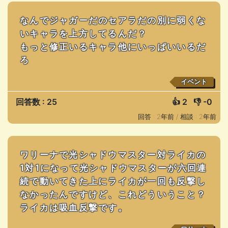
なんでジャガーだのセアラだの別に弱くな
いキャラを上方してるんだ？
もっと修正いるキャラ他にいっぱいいるだ
ろ
イベント
回答数 : 25
👍
2
👎
-0
回答 : 2年前 /
相談 : 2年前
ワリーナで光シャドウマスター対ライカの
1対1になって光シャドウマスターが六回連
続で動いてきた上にライカが一回も反撃し
なかったんですけど、これどういうこと？
ライカは吸血反撃です。