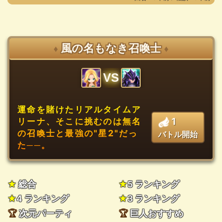
風の名もなき召喚士
♦
♦
VS
運命を賭けたリアルタイムア
1
リーナ、そこに挑むのは無名
の召喚士と最強の"星2"だっ
バトル開始
た──。
★
総合
★
5 ランキング
★
4 ランキング
★
3 ランキング
🏆
次元パーティ
🏆
巨人おすすめ