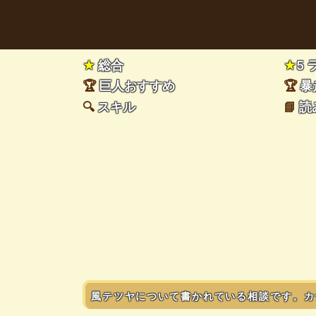
★
総合
★
5
🏆
巨人おすすめ
🏆
暴
🔍
スキル
📘
読
風テツヤについて書かれている相談です。カ