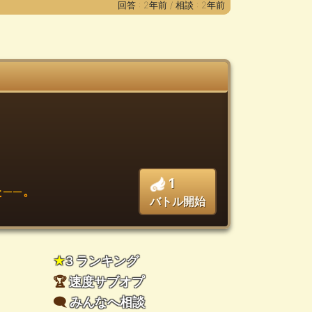
回答 : 2年前 /
相談 : 2年前
1
──。
バトル開始
★
3 ランキング
🏆
速度サブオプ
🗨️
みんなへ相談