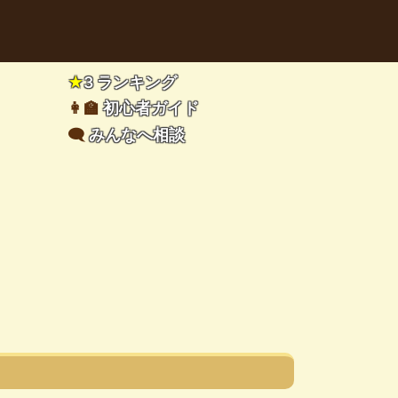
★
3 ランキング
👩‍🏫
初心者ガイド
🗨️
みんなへ相談