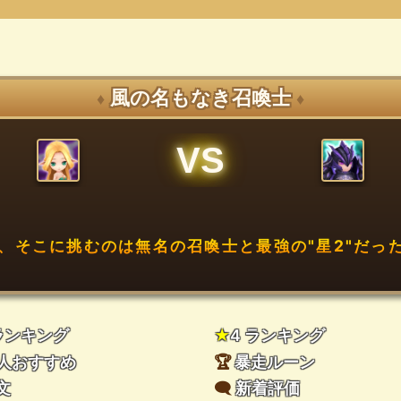
風の名もなき召喚士
♦
♦
VS
、そこに挑むのは無名の召喚士と最強の"星2"だった
 ランキング
★
4 ランキング
人おすすめ
🏆
暴走ルーン
文
🗨️
新着評価