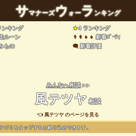
サ
ウ
ラ
マナーズ
ォー
ンキング
 ランキング
★
4 ランキング
走ルーン
👨‍👩‍👧‍👧
新着ﾊﾟｰﾃｨ
みもの
🗨️
新着評価
みんなへ相談
>>
風テツヤ
相談
👈 風テツヤ のページを見る
テゴリをタップすると絞り込みできます。