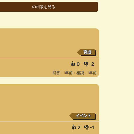
育成
👍
0
👎
-2
回答 : 1年前 /
相談 : 1年前
イベント
👍
2
👎
-1