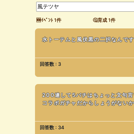
🆕ｲﾍﾞﾝﾄ 1件
🤔育成 1件
水トーテムと風伏黒の二択なんで
回答数 : 3
200連して5バチはちょっと文句
コラボガチャだからしょうがない
回答数 : 34