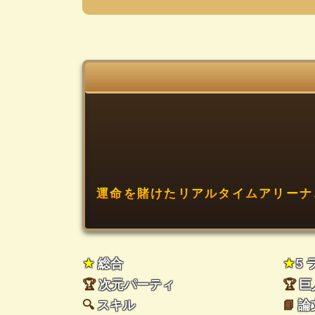
運命を賭けたリアルタイムアリーナ
★
総合
★
5
🏆
次元パーティ
🏆
巨
🔍
スキル
📘
論