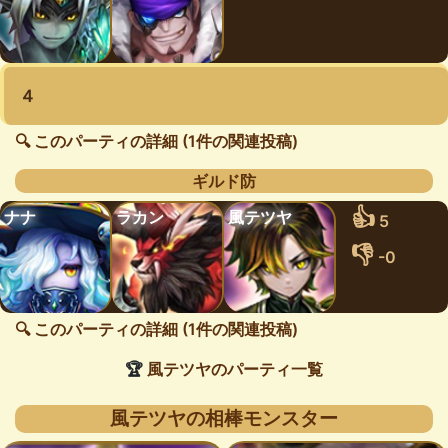
４
🔍 このパーティの詳細 (1件の関連投稿)
ギルド防
👍
ナナ
ラカン
風テツヤ
5
👎
-0
🔍 このパーティの詳細 (1件の関連投稿)
🏆
風テツヤのパーティ一覧
風テツヤの相棒モンスター