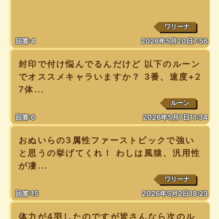
ワリーナ
回答:4
2026年5月20日7:56
封印で付け悩んでるんだけど 以下のルーン
でオススメキャラいますか？ 3番、速度+2
7体...
ルーン
回答:6
2026年5月7日11:34
おぬいらの3属性ファーストピックで強い
と思うの挙げてくれ！ わしは風猿、汎用性
が凄...
ワリーナ
回答:15
2026年5月2日18:23
体力が4羽したのですが皆さんなら次のル