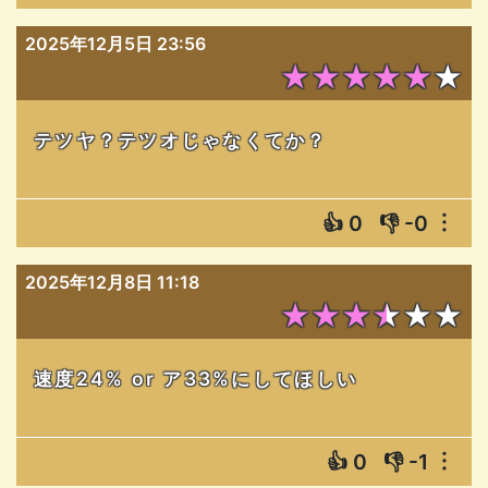
2025年12月5日 23:56
★★★★★★
テツヤ？テツオじゃなくてか？
👍
0
👎
-0
︙
2025年12月8日 11:18
★★★★★★
速度24% or ア33%にしてほしい
👍
0
👎
-1
︙