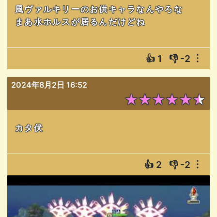
風ヴァルキリーのお供キャラなんやろな
まあ水ホルスが居るんだけどね
👍
1
👎
-2
︙
2024年8月2日 16:52
★★★★★★
カタ伏
👍
2
👎
-2
︙