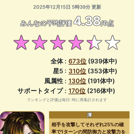
2025年12月15日 5時39分 更新
4.38
みんなの平均評価
/6点
★★★★★★
全体 :
673位
(939体中)
星5 :
310位
(353体中)
風属性 :
130位
(191体中)
サポートタイプ :
170位
(216体中)
ランキングと評価は毎日0時に再集計されます
渾
相手を攻撃してそれぞれ25%の確
率で1ターンの間防御力と攻撃力を