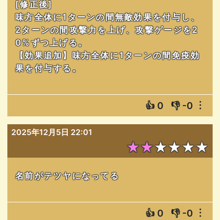
[修正後]
味方全体に1ターンの間無敵効果を付与し、
2ターンの間攻撃力を上げ、攻撃ゲージを2
0%ずつ上げる。
【効果追加】味方全体に1ターンの間免疫効
果を付与する。
👍
0
👎
-0
︙
2025年12月5日 22:01
★★★★★★
名前がテツヤになってる
👍
0
👎
-0
︙