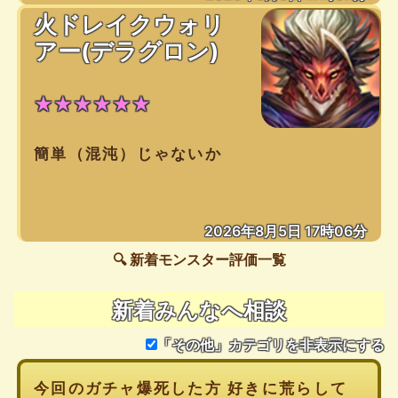
火ドレイクウォリ
アー(デラグロン)
★★★★★★
簡単（混沌）じゃないか
2026年8月5日 17時06分
🔍 新着モンスター評価一覧
新着みんなへ相談
「その他」カテゴリを非表示にする
今回のガチャ爆死した方 好きに荒らして