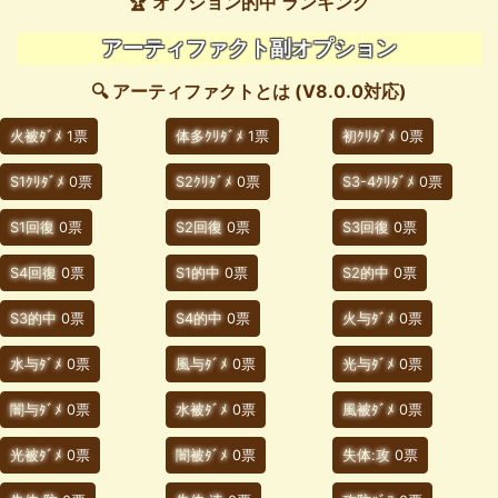
🏆 オプション的中 ランキング
アーティファクト副オプション
🔍 アーティファクトとは (V8.0.0対応)
火被ﾀﾞﾒ
1票
体多ｸﾘﾀﾞﾒ
1票
初ｸﾘﾀﾞﾒ
0票
S1ｸﾘﾀﾞﾒ
0票
S2ｸﾘﾀﾞﾒ
0票
S3-4ｸﾘﾀﾞﾒ
0票
S1回復
0票
S2回復
0票
S3回復
0票
S4回復
0票
S1的中
0票
S2的中
0票
S3的中
0票
S4的中
0票
火与ﾀﾞﾒ
0票
水与ﾀﾞﾒ
0票
風与ﾀﾞﾒ
0票
光与ﾀﾞﾒ
0票
闇与ﾀﾞﾒ
0票
水被ﾀﾞﾒ
0票
風被ﾀﾞﾒ
0票
光被ﾀﾞﾒ
0票
闇被ﾀﾞﾒ
0票
失体:攻
0票