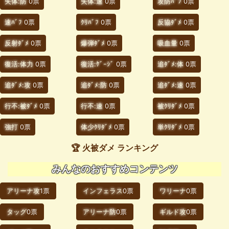
失体:防
0票
失体:速
0票
攻防ﾊﾞﾌ
0票
速ﾊﾞﾌ
0票
ｸﾘﾊﾞﾌ
0票
反協ﾀﾞﾒ
0票
反射ﾀﾞﾒ
0票
爆弾ﾀﾞﾒ
0票
吸血量
0票
復活:体力
0票
復活:ｹﾞｰｼﾞ
0票
追ﾀﾞﾒ:体
0票
追ﾀﾞﾒ:攻
0票
追ﾀﾞﾒ:防
0票
追ﾀﾞﾒ:速
0票
行不:被ﾀﾞﾒ
0票
行不:速
0票
被ｸﾘﾀﾞﾒ
0票
強打
0票
体少ｸﾘﾀﾞﾒ
0票
単ｸﾘﾀﾞﾒ
0票
🏆 火被ダメ ランキング
みんなのおすすめコンテンツ
アリーナ攻
1票
インフェラス
0票
ワリーナ
0票
タッグ
0票
アリーナ防
0票
ギルド攻
0票