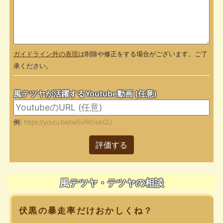
ガイドライン外の表現
は削除や修正をする場合がございます。ご了
承ください。
風テツヤが活躍するYoutube動画 (任意)
例) https://youtu.be/iwSvRKhsAQU
評価する
風テツヤ・テツヤの相談
伏黒の暴走率だけおかしくね？