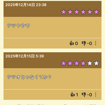
2025年12月14日 23:38
★★★★★★
テツヤやで
👍
0
👎
-0
︙
2025年12月15日 5:39
★★★★★★
テツオじゃなくてか？
👍
1
👎
-0
︙