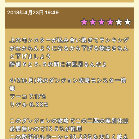
2018年4月23日 19:49
★★★★★★
上のモンスターが込み合い過ぎてランキング
がわからんようになるから下げる物はきちん
と下げましょう
評価６と５.５の間に何匹居るんだよ
4/23(月)死のダンジョン攻略モンスター情
報
フーコ 7.17%
リゲル 6.33%
このダンジョンの攻略でこの二匹の差別化は
必要無いので13.5%が使用
この数字はルカーシャ10.23%を大きく越え