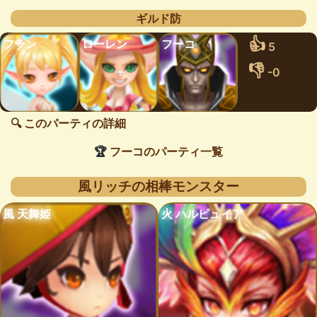
ギルド防
👍
フラン
ローレン
フーコ
5
👎
-0
🔍 このパーティの詳細
🏆
フーコのパーティ一覧
風リッチの相棒モンスター
風 天舞姫
火 ハルピュイア