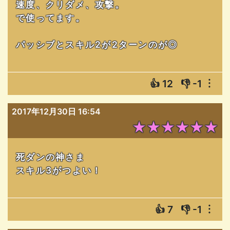
速度、クリダメ、攻撃。
で使ってます。
パッシブとスキル2が2ターンのが◎
👍
12
👎
-1
︙
2017年12月30日 16:54
★★★★★★
死ダンの神さま
スキル3がつよい！
👍
7
👎
-1
︙