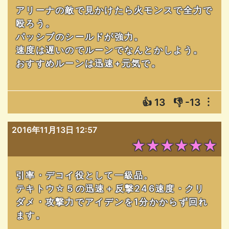
アリーナの敵で見かけたら火モンスで全力で
殴ろう。
パッシブのシールドが強力。
速度は遅いのでルーンでなんとかしよう。
おすすめルーンは迅速+元気で。
👍
13
👎
-13
︙
2016年11月13日 12:57
★★★★★★
引率・デコイ役として一級品。
テキトウ☆５の迅速＋反撃246速度・クリ
ダメ・攻撃力でアイデンを1分かからず回れ
ます。