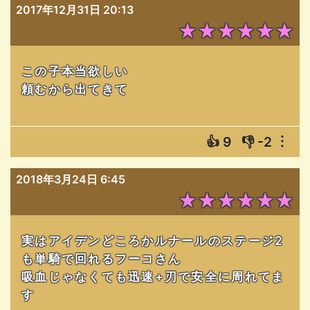
2017年12月31日 20:13
★★★★★★
この子本当欲しい
頼むから出てきて
👍
9
👎
-2
︙
2018年3月24日 6:45
★★★★★★
実はアイデンどころかルナールのステージ2
も単騎で回れるフーコさん
吸血じゃなくても迅速+刃で安全に周れてま
す