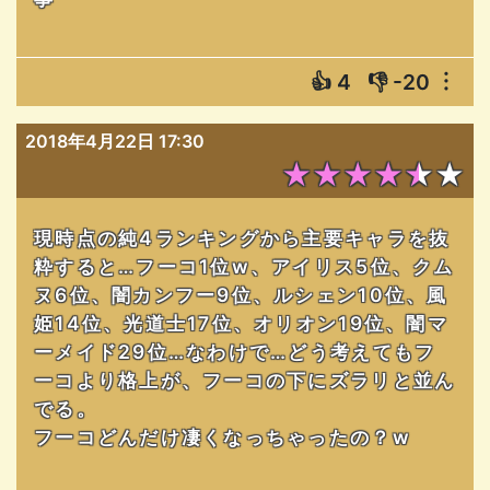
👍
4
👎
-20
︙
2018年4月22日 17:30
★★★★★★
現時点の純4ランキングから主要キャラを抜
粋すると…フーコ1位w、アイリス5位、クム
ヌ6位、闇カンフー9位、ルシェン10位、風
姫14位、光道士17位、オリオン19位、闇マ
ーメイド29位…なわけで…どう考えてもフ
ーコより格上が、フーコの下にズラリと並ん
でる。
フーコどんだけ凄くなっちゃったの？w