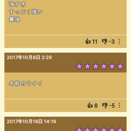
強すぎ
すっごく強い
最強
👍
11
👎
-3
︙
2017年10月8日 2:29
★★★★★★
名前カワイイ
👍
8
👎
-5
︙
2017年10月18日 14:16
★★★★★★