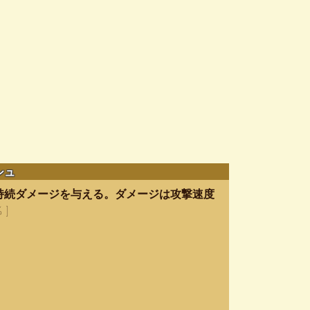
シュ
持続ダメージを与える。ダメージは攻撃速度
 ]