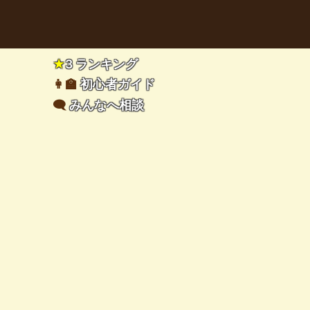
★
3 ランキング
👩‍🏫
初心者ガイド
🗨️
みんなへ相談