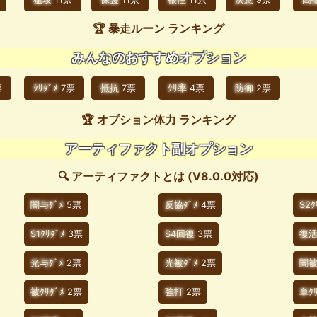
🏆 暴走ルーン ランキング
みんなのおすすめオプション
票
ｸﾘﾀﾞﾒ
7票
抵抗
7票
ｸﾘ率
4票
防御
2票
🏆 オプション体力 ランキング
アーティファクト副オプション
🔍 アーティファクトとは (V8.0.0対応)
闇与ﾀﾞﾒ
5票
反協ﾀﾞﾒ
4票
S2ｸ
S1ｸﾘﾀﾞﾒ
3票
S4回復
3票
復活
光与ﾀﾞﾒ
2票
光被ﾀﾞﾒ
2票
闇被
被ｸﾘﾀﾞﾒ
2票
強打
2票
単ｸﾘ