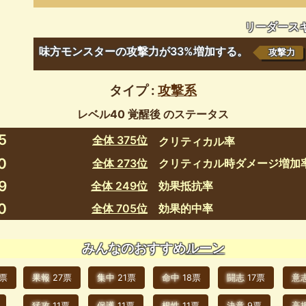
リーダース
味方モンスターの攻撃力が33%増加する。
攻撃力
タイプ :
攻撃系
レベル40 覚醒後 のステータス
5
全体 375位
クリティカル率
0
全体 273位
クリティカル時ダメージ増加
9
全体 249位
効果抵抗率
0
全体 705位
効果的中率
みんなのおすすめ
ルーン
0票
果報
27票
集中
21票
命中
18票
闘志
17票
意
猛攻
11票
保護
11票
根性
11票
決意
9票
高