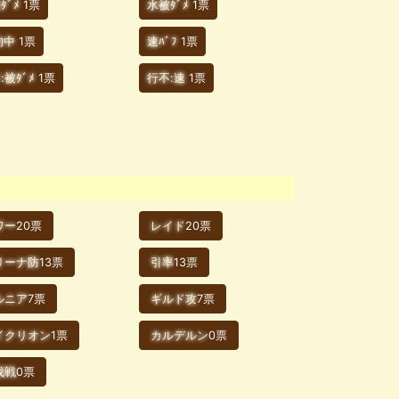
ﾀﾞﾒ
1票
水被ﾀﾞﾒ
1票
的中
1票
速ﾊﾞﾌ
1票
:被ﾀﾞﾒ
1票
行不:速
1票
ワー
20票
レイド
20票
リーナ防
13票
引率
13票
ルニア
7票
ギルド攻
7票
イクリオン
1票
カルデルン
0票
伐戦
0票