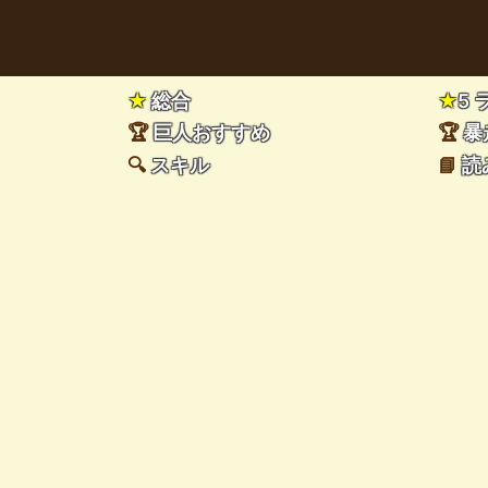
★
総合
★
5
🏆
巨人おすすめ
🏆
暴
🔍
スキル
📘
読