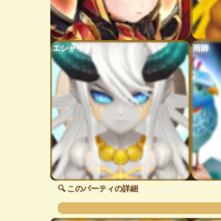
エシャリオン
雨師
🔍 このパーティの詳細