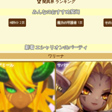
🏆 闇異界 ランキング
みんなのおすすめ変幻
ﾊﾛｳｨﾝ
2票
魔力の守護者
1票
その
新着 エシャリオンのパーティ
ワリーナ
アミール
サバナ