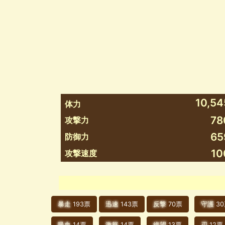
10,54
体力
78
攻撃力
65
防御力
10
攻撃速度
暴走
193票
迅速
143票
反撃
70票
守護
3
吸血
14票
激怒
14票
絶望
13票
刃
12票