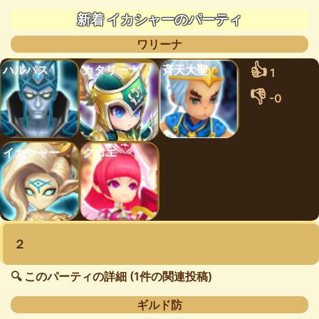
新着 イカシャーのパーティ
ワリーナ
👍
ハルパス
カタリーナ
斉天大聖
1
👎
-0
イカシャー
クロエ
２
🔍 このパーティの詳細 (1件の関連投稿)
ギルド防