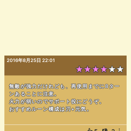
2016年8月25日 22:01
★★★★★★
無敵が強力だけれども、再使用までに8ター
ンあることに注意。
火力が弱いのでサポート役にどうぞ。
おすすめルーン構成は刃+元気。