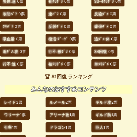
失体:速
0票
初ｸﾘﾀﾞﾒ
0票
S3-4ｸﾘﾀﾞﾒ
0票
攻防ﾊﾞﾌ
0票
速ﾊﾞﾌ
0票
反協ﾀﾞﾒ
0票
ｸﾘﾊﾞﾌ
0票
反射ﾀﾞﾒ
0票
爆弾ﾀﾞﾒ
0票
吸血量
0票
復活:ｹﾞｰｼﾞ
0票
追ﾀﾞﾒ:体
0票
追ﾀﾞﾒ:攻
0票
行不:被ﾀﾞﾒ
0票
S4回復
0票
行不:速
0票
被ｸﾘﾀﾞﾒ
0票
単ｸﾘﾀﾞﾒ
0票
🏆 S1回復 ランキング
みんなのおすすめコンテンツ
レイド
3票
ルメール
2票
ギルド攻
2票
ワリーナ
1票
アリーナ攻
1票
ギルド防
1票
引率
1票
ドラゴン
1票
巨人
1票