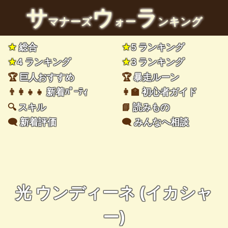
サ
ウ
ラ
マナーズ
ォー
ンキング
★
総合
★
5 ランキング
★
4 ランキング
★
3 ランキング
🏆
巨人おすすめ
🏆
暴走ルーン
👨‍👩‍👧‍👧
新着ﾊﾟｰﾃｨ
👩‍🏫
初心者ガイド
🔍
スキル
📘
読みもの
🗨️
新着評価
🗨️
みんなへ相談
光 ウンディーネ (イカシャ
ー)