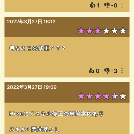
👍
1
👎
-0
︙
2022年3月27日 16:12
★★★★★★
何なのこの修正？？？
👍
0
👎
-3
︙
2022年3月27日 19:09
★★★★★★
Hiveにてスキル修正の事前案内あり
スキル1 閃光落とし