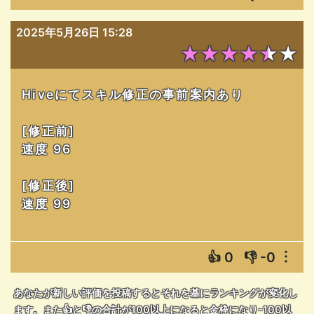
2025年5月26日 15:28
★★★★★★
Hiveにてスキル修正の事前案内あり
[修正前]
速度 96
[修正後]
速度 99
👍
0
👎
-0
︙
あなたが新しい評価を投稿するとそれを基にランキングが変化し
ます。また👍と👎の合計が100以上になると金枠になり-100以