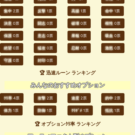
集中
2票
反撃
1票
高揚
1票
命中
1票
決意
0票
闘志
0票
破壊
0票
根性
0票
保護
0票
意志
0票
果報
0票
吸血
0票
絶望
0票
猛攻
0票
忍耐
0票
激怒
0票
守護
0票
封印
0票
🏆 迅速ルーン ランキング
みんなのおすすめオプション
ｸﾘ率
4票
攻撃
2票
速度
2票
的中
2票
体力
1票
防御
1票
ｸﾘﾀﾞﾒ
1票
抵抗
1票
🏆 オプションｸﾘ率 ランキング