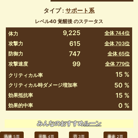
タイプ :
サポート系
レベル40 覚醒後 のステータス
9,225
全体 744位
体力
615
攻撃力
全体 703位
747
防御力
全体 65位
99
攻撃速度
全体 779位
15 %
クリティカル率
50 %
クリティカル時ダメージ増加率
15 %
効果抵抗率
0 %
効果的中率
みんなのおすすめ
ルーン
迅速
5票
元気
4票
刃
3票
暴走
2票