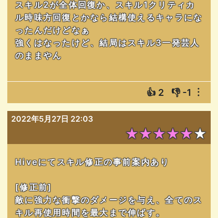
スキル2が全体回復か、スキル1クリティカ
ル時味方回復とかなら結構使えるキャラにな
ったんだけどなぁ
強くはなったけど、結局はスキル3一発芸人
のままやん
👍
2
👎
-1
︙
2022年5月27日 22:03
★★★★★★
Hiveにてスキル修正の事前案内あり
[修正前]
敵に強力な衝撃のダメージを与え、全てのス
キル再使用時間を最大まで伸ばす。