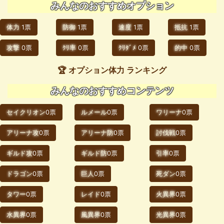
みんなのおすすめオプション
体力
1票
防御
1票
速度
1票
抵抗
1票
攻撃
0票
ｸﾘ率
0票
ｸﾘﾀﾞﾒ
0票
的中
0票
🏆 オプション体力 ランキング
みんなのおすすめコンテンツ
セイクリオン
0票
ルメール
0票
ワリーナ
0票
アリーナ攻
0票
アリーナ防
0票
討伐戦
0票
ギルド攻
0票
ギルド防
0票
引率
0票
ドラゴン
0票
巨人
0票
死ダン
0票
タワー
0票
レイド
0票
火異界
0票
水異界
0票
風異界
0票
光異界
0票