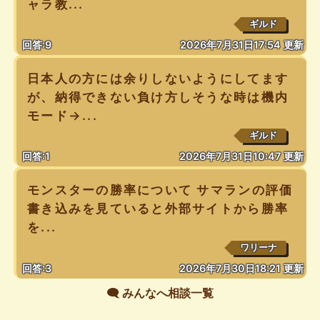
ャラ教...
ギルド
回答:9
2026年7月31日17:54 更新
日本人の方には余りしないようにしてます
が、納得できない負け方しそうな時は機内
モード→...
ギルド
回答:1
2026年7月31日10:47 更新
モンスターの勝率について サマランの評価
書き込みを見ていると外部サイトから勝率
を...
ワリーナ
回答:3
2026年7月30日18:21 更新
🗨️ みんなへ相談一覧