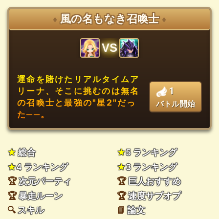
風の名もなき召喚士
♦
♦
VS
運命を賭けたリアルタイムア
1
リーナ、そこに挑むのは無名
の召喚士と最強の"星2"だっ
バトル開始
た──。
★
総合
★
5 ランキング
★
4 ランキング
★
3 ランキング
🏆
次元パーティ
🏆
巨人おすすめ
🏆
暴走ルーン
🏆
速度サブオプ
🔍
スキル
📘
論文