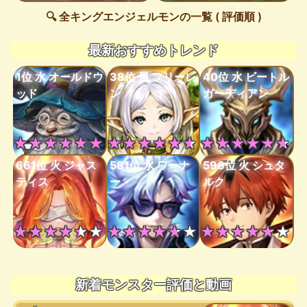
🔍 全キングエンジェルモンの一覧 ( 評価順 )
最新おすすめトレンド
1位 水 オールドウ
38位 風 フリーレ
40位 水 ビートル
ッド
ン
ガーディアン
★★★★★★
★★★★★★
★★★★★★
661位 火 ジャス
581位 水 ワーナ
596位 火 シュタ
ティス
ー
ルク
★★★★★★
★★★★★★
★★★★★★
新着モンスター評価と動画