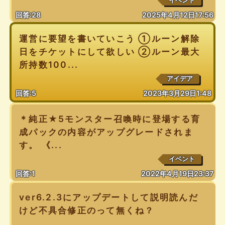
イベント
回答:28
2025年4月12日17:56
運営に要望を書いていこう ①ルーン解除
日をチケットにして欲しい ②ルーン最大
所持数100...
アイデア
回答:5
2023年3月29日1:48
＊純正★5モンスター召喚時に登場する育
成パックの内容がアップグレードされま
す。 《...
イベント
回答:1
2022年4月19日23:37
ver6.2.3にアップデートして説明読んだ
けど不具合修正のって無くね？