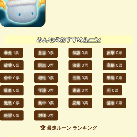
みんなのおすすめ
ルーン
暴走
1票
意志
0票
保護
0票
反撃
0票
破壊
0票
闘志
0票
決意
0票
高揚
0票
命中
0票
根性
0票
元気
0票
果報
0票
吸血
0票
守護
0票
迅速
0票
刃
0票
激怒
0票
集中
0票
忍耐
0票
猛攻
0票
絶望
0票
封印
0票
🏆 暴走ルーン ランキング