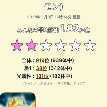
モン)
2017年11月3日 16時34分 更新
1.83
みんなの平均評価
/6点
★★★★★★
全体 :
919位
(939体中)
星1 :
38位
(042体中)
光属性 :
181位
(182体中)
ランキングと評価は毎日0時に再集計されます