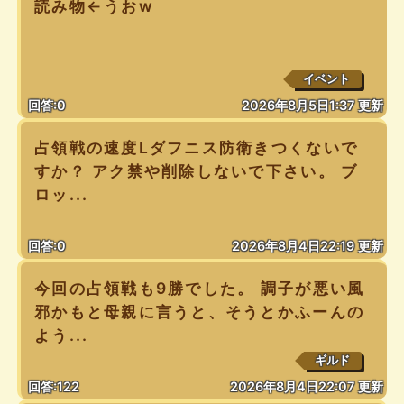
読み物←うおw
イベント
回答:0
2026年8月5日1:37 更新
占領戦の速度Lダフニス防衛きつくないで
すか？ アク禁や削除しないで下さい。 ブ
ロッ...
回答:0
2026年8月4日22:19 更新
今回の占領戦も9勝でした。 調子が悪い風
邪かもと母親に言うと、そうとかふーんの
よう...
ギルド
回答:122
2026年8月4日22:07 更新