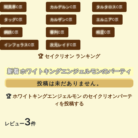
闇異界
0票
カルデルン
0票
タルタロス
0票
タッグ
0票
カルザン
0票
エルニア
0票
鋼鉄
0票
審判
0票
精霊
0票
インフェラス
0票
次元レイド
0票
🏆 セイクリオン ランキング
新着 ホワイトキングエンジェルモンのパーティ
投稿は未だありません。
🏆
ホワイトキングエンジェルモン のセイクリオンパーテ
ィを投稿する
3
レビュー
件