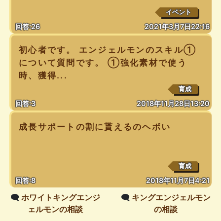
イベント
回答:26
2021年3月7日22:16
初心者です。 エンジェルモンのスキル①
について質問です。 ①強化素材で使う
時、獲得...
育成
回答:3
2018年11月28日13:20
成長サポートの割に貰えるのヘボい
育成
回答:8
2018年11月7日4:21
🗨️
ホワイトキングエンジ
🗨️
キングエンジェルモン
ェルモンの相談
の相談