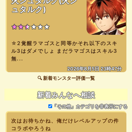
火シュタルク(火シ
ュタルク)
★★★★★★
☆2覚醒ラマゴスと同等かそれ以下のスキ
ル3はダメでしょ まだラマゴスはスキル3
無...
2026年8月5日 23時47分
🔍 新着モンスター評価一覧
新着みんなへ相談
「その他」カテゴリを非表示にする
次はお待ちかね、俺だけレベルアップの件
コラボやろうね