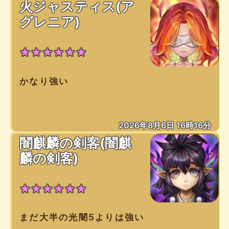
火ジャスティス(ア
グレニア)
★★★★★★
かなり強い
2026年8月6日 16時16分
闇麒麟の剣客(闇麒
麟の剣客)
★★★★★★
まだ大半の光闇5よりは強い