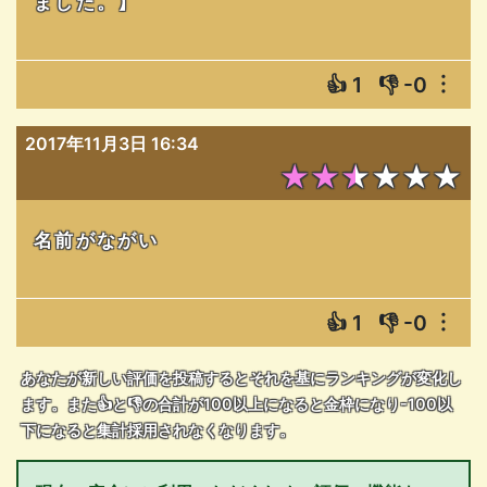
ました。】
👍
1
👎
-0
︙
2017年11月3日 16:34
★★★★★★
名前がながい
👍
1
👎
-0
︙
あなたが新しい評価を投稿するとそれを基にランキングが変化し
ます。また👍と👎の合計が100以上になると金枠になり-100以
下になると集計採用されなくなります。