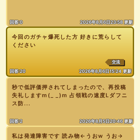
回答:0
2026年8月6日23:58 更新
今回のガチャ爆死した方 好きに荒らして
ください
交流
回答:20
2026年8月6日15:24 更新
秒で低評価押されてしまったので、再投稿
失礼しますm(_ _)m 占領戦の速度Lダフニ
ス防...
回答:2
2026年8月5日20:46 更新
私は発達障害です 読み物←うおw うお→