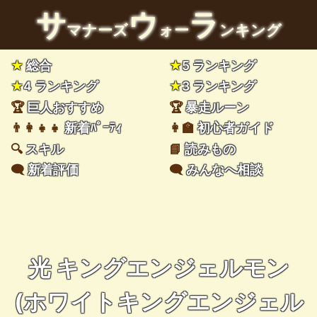
サ
ウ
ラ
マナーズ
ォー
ンキング
★
総合
★
5 ランキング
★
4 ランキング
★
3 ランキング
🏆
巨人おすすめ
🏆
暴走ルーン
👨‍👩‍👧‍👧
新着ﾊﾟｰﾃｨ
👩‍🏫
初心者ガイド
🔍
スキル
📘
読みもの
🗨️
新着評価
🗨️
みんなへ相談
光 キングエンジェルモン
(ホワイトキングエンジェル