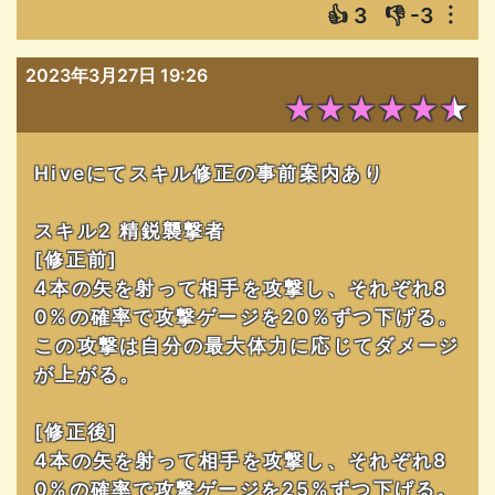
👍
3
👎
-3
︙
2023年3月27日 19:26
★★★★★★
Hiveにてスキル修正の事前案内あり
スキル2 精鋭襲撃者
[修正前]
4本の矢を射って相手を攻撃し、それぞれ8
0%の確率で攻撃ゲージを20%ずつ下げる。
この攻撃は自分の最大体力に応じてダメージ
が上がる。
[修正後]
4本の矢を射って相手を攻撃し、それぞれ8
0%の確率で攻撃ゲージを25%ずつ下げる。