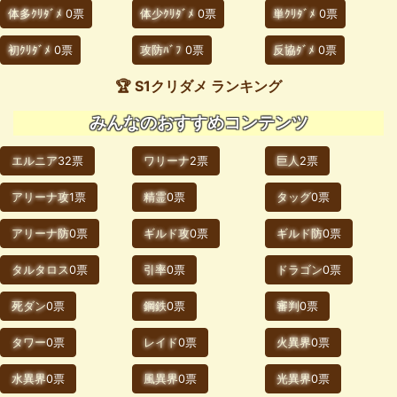
体多ｸﾘﾀﾞﾒ
0票
体少ｸﾘﾀﾞﾒ
0票
単ｸﾘﾀﾞﾒ
0票
初ｸﾘﾀﾞﾒ
0票
攻防ﾊﾞﾌ
0票
反協ﾀﾞﾒ
0票
🏆 S1クリダメ ランキング
みんなのおすすめコンテンツ
エルニア
32票
ワリーナ
2票
巨人
2票
アリーナ攻
1票
精霊
0票
タッグ
0票
アリーナ防
0票
ギルド攻
0票
ギルド防
0票
タルタロス
0票
引率
0票
ドラゴン
0票
死ダン
0票
鋼鉄
0票
審判
0票
タワー
0票
レイド
0票
火異界
0票
水異界
0票
風異界
0票
光異界
0票