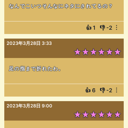
なんでこいつそんなにネタにされてるの？
👍
1
👎
-2
︙
2023年3月28日 3:33
★★★★★★
足の指まで折れたわ。
👍
6
👎
-2
︙
2023年3月28日 9:00
★★★★★★