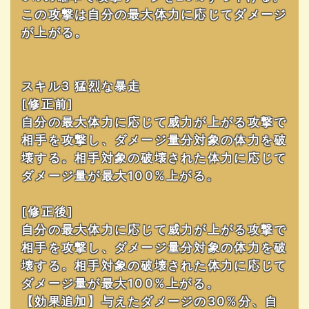
この攻撃は自分の最大体力に応じてダメージ
が上がる。
スキル3 猛烈な暴走
[修正前]
自分の最大体力に応じて威力が上がる攻撃で
相手を攻撃し、ダメージ量分対象の体力を破
壊する。相手対象の破壊された体力に応じて
ダメージ量が最大100%上がる。
[修正後]
自分の最大体力に応じて威力が上がる攻撃で
相手を攻撃し、ダメージ量分対象の体力を破
壊する。相手対象の破壊された体力に応じて
ダメージ量が最大100%上がる。
【効果追加】与えたダメージの30%分、自