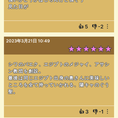
見た目が
👍
5
👎
-2
︙
2023年3月21日 10:49
★★★★★★
シワのバエク、エジプトのメジャイ、アサシ
ン教団を創設。
最後は同じエジプト出身の奥さんに美味しい
ところを全て持っていかれる、陽キャのぐう
聖。
👍
3
👎
-1
︙