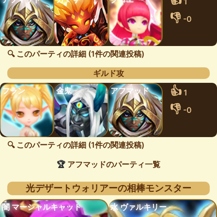
👍
1
👎
-0
🔍 このパーティの詳細 (1件の関連投稿)
ギルド攻
👍
フラン
金鬼
アフマッド
1
👎
-0
🔍 このパーティの詳細 (1件の関連投稿)
🏆
アフマッドのパーティ一覧
光デザートウォリアーの相棒モンスター
闇 マーシャルキャット
水 ヴァルキリー