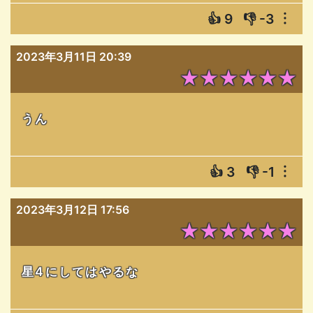
👍
9
👎
-3
︙
2023年3月11日 20:39
★★★★★★
うん
👍
3
👎
-1
︙
2023年3月12日 17:56
★★★★★★
星4にしてはやるな