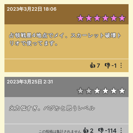
2023年3月22日 18:06
★★★★★★
占領戦星4地点でメイ、スカーレット破壊ト
リオで使ってます。
👍
7
👎
-1
︙
2023年3月25日 2:31
★★★★★★
火力低すぎ。バグかと思うレベル
👍
2
👎
-114
︙
この投稿は集計されません