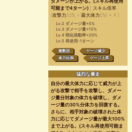
ダメージが上がる。(スキル再使用
可能まで4ターン)
[ スキル倍率 :
(攻撃力55% + 最大体力5%) × 4 ]
Lv.2 ダメージ量+5%
Lv.3 ダメージ量+15%
Lv.4 弱化発動率+20%
Lv.5 再使用-1ターン
複数回
ゲージ減少
体力比例
ゲージ上昇
猛烈な暴走
自分の最大体力に応じて威力が上
がる攻撃で相手を攻撃し、ダメー
ジ量分対象の体力を破壊し、ダメ
ージ量の30%分体力を回復する。
さらに、相手対象の破壊された体
力に応じてダメージ量が最大100%
まで上がる。(スキル再使用可能ま