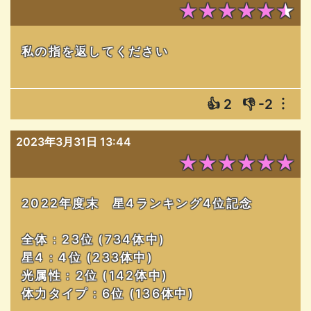
★★★★★★
私の指を返してください
👍
2
👎
-2
︙
2023年3月31日 13:44
★★★★★★
2022年度末 星4ランキング4位記念
全体 : 23位 (734体中)
星4 : 4位 (233体中)
光属性 : 2位 (142体中)
体力タイプ : 6位 (136体中)