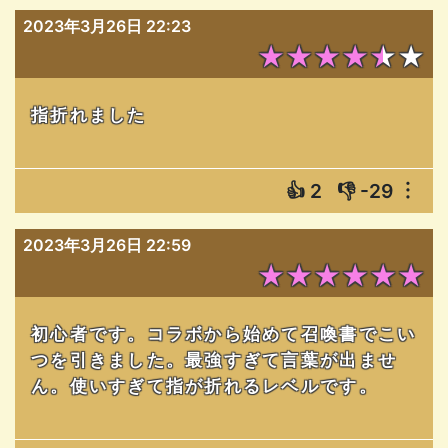
2023年3月26日 22:23
★★★★★★
指折れました
👍
2
👎
-29
︙
2023年3月26日 22:59
★★★★★★
初心者です。コラボから始めて召喚書でこい
つを引きました。最強すぎて言葉が出ませ
ん。使いすぎて指が折れるレベルです。