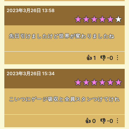
2023年3月26日 13:58
★★★★★★
先日引けましたけど世界が変わりましたね
👍
1
👎
-0
︙
2023年3月26日 15:34
★★★★★★
こいつにゲージ吸収と全員スタンつけてけれ
👍
0
👎
-0
︙