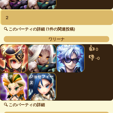
２
🔍 このパーティの詳細 (1件の関連投稿)
ワリーナ
👍
ヴァネッサー
ナルシャ
水ワーナー
0
👎
-0
エトナ
ジョセフィー
ヌ
🔍 このパーティの詳細