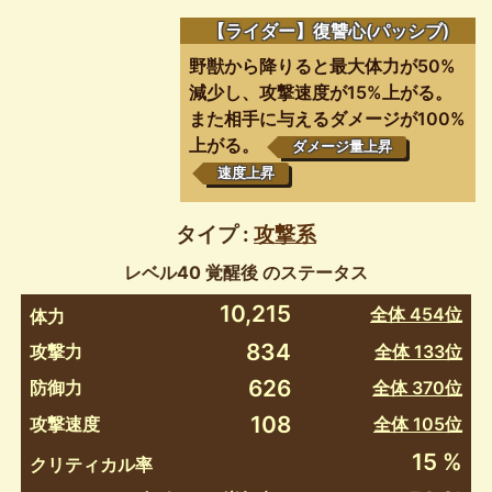
【ライダー】復讐心(パッシブ)
野獣から降りると最大体力が50%
減少し、攻撃速度が15%上がる。
また相手に与えるダメージが100%
上がる。
ダメージ量上昇
速度上昇
タイプ :
攻撃系
レベル40 覚醒後 のステータス
10,215
全体 454位
体力
834
攻撃力
全体 133位
626
防御力
全体 370位
108
攻撃速度
全体 105位
15 %
クリティカル率