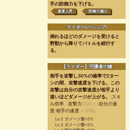
手の防御力を下げる。
速度上昇
防御力減少
ライダー(パッシブ)
倒れるほどのダメージを受けると
野獣から降りてバトルを続行す
る。
【ライダー】守護者の槍
相手を攻撃し30%の確率で2ター
ンの間、攻撃速度を下げる。この
攻撃は自分の攻撃速度が相手より
速いほどダメージが上がる。
[スキ
ル倍率 : 攻撃力(200 × (自分の速
度/相手の速度 + 1))%]
Lv.2 ダメージ量+5%
Lv.3 ダメージ量+5%