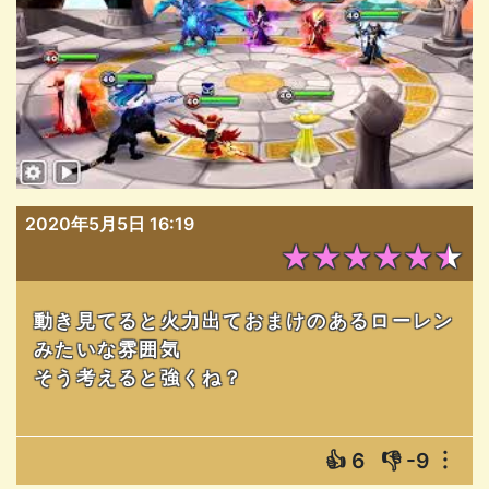
2020年5月5日 16:19
★★★★★★
動き見てると火力出ておまけのあるローレン
みたいな雰囲気
そう考えると強くね？
👍
6
👎
-9
︙