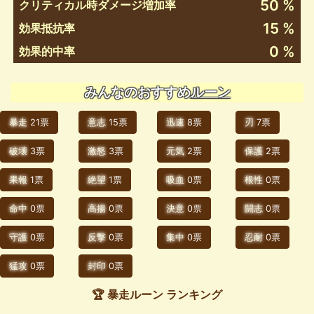
50 %
クリティカル時ダメージ増加率
15 %
効果抵抗率
0 %
効果的中率
みんなのおすすめ
ルーン
暴走
21票
意志
15票
迅速
8票
刃
7票
破壊
3票
激怒
3票
元気
2票
保護
2票
果報
1票
絶望
1票
吸血
0票
根性
0票
命中
0票
高揚
0票
決意
0票
闘志
0票
守護
0票
反撃
0票
集中
0票
忍耐
0票
猛攻
0票
封印
0票
🏆 暴走ルーン ランキング