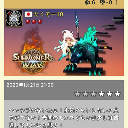
👍
6
👎
-0
︙
2020年1月21日 21:00
★★★★★★
パッシブがないわぁ！永続ぐらいしないと火
力がでない！光闇のモンスぐらいは少しは優
遇してもいいと思う！