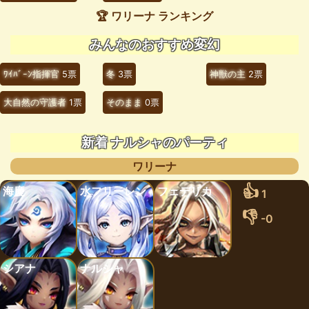
🏆 ワリーナ ランキング
みんなのおすすめ変幻
ﾜｲﾊﾞｰﾝ指揮官
5票
冬
3票
神獣の主
2票
大自然の守護者
1票
そのまま
0票
新着 ナルシャのパーティ
ワリーナ
👍
海慶
水フリーレン
フェデリカ
1
👎
-0
シアナ
ナルシャ