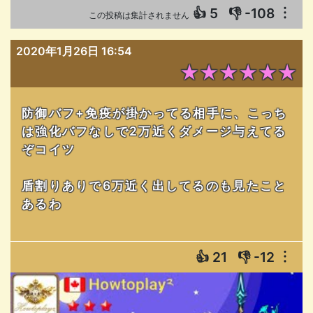
👍
5
👎
-108
︙
この投稿は集計されません
2020年1月26日 16:54
★★★★★★
防御バフ+免疫が掛かってる相手に、こっち
は強化バフなしで2万近くダメージ与えてる
ぞコイツ
盾割りありで6万近く出してるのも見たこと
あるわ
👍
21
👎
-12
︙