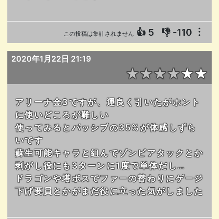
👍
5
👎
-110
︙
この投稿は集計されません
2020年1月22日 21:19
★★★★★★
アリーナ金3ですが、運良く引いたがホント
に使いどころが難しい
使ってみるとパッシブの35%が体感しずら
いです
蘇生可能キャラと組んでゾンビアタックとか
剥がし役にも3ターンに1度で単体だし…
ドラゴンや塔ボスでファーの替わりにゲージ
下げ要員とかがまだ役に立った気がしました