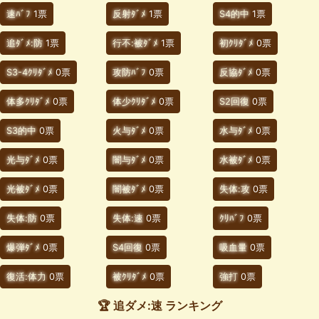
速ﾊﾞﾌ
1票
反射ﾀﾞﾒ
1票
S4的中
1票
追ﾀﾞﾒ:防
1票
行不:被ﾀﾞﾒ
1票
初ｸﾘﾀﾞﾒ
0票
S3-4ｸﾘﾀﾞﾒ
0票
攻防ﾊﾞﾌ
0票
反協ﾀﾞﾒ
0票
体多ｸﾘﾀﾞﾒ
0票
体少ｸﾘﾀﾞﾒ
0票
S2回復
0票
S3的中
0票
火与ﾀﾞﾒ
0票
水与ﾀﾞﾒ
0票
光与ﾀﾞﾒ
0票
闇与ﾀﾞﾒ
0票
水被ﾀﾞﾒ
0票
光被ﾀﾞﾒ
0票
闇被ﾀﾞﾒ
0票
失体:攻
0票
失体:防
0票
失体:速
0票
ｸﾘﾊﾞﾌ
0票
爆弾ﾀﾞﾒ
0票
S4回復
0票
吸血量
0票
復活:体力
0票
被ｸﾘﾀﾞﾒ
0票
強打
0票
🏆 追ダメ:速 ランキング