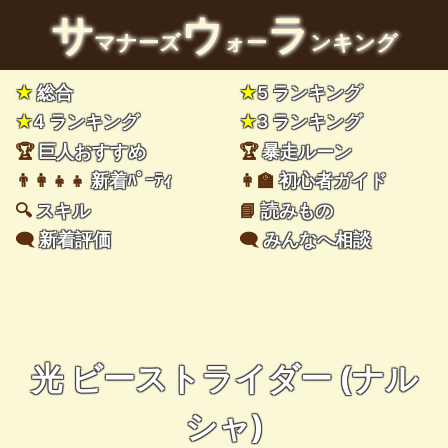
サ
ウ
ラ
マナーズ
ォー
ンキング
★
総合
★
5 ランキング
★
4 ランキング
★
3 ランキング
🏆
巨人おすすめ
🏆
暴走ルーン
👨‍👩‍👧‍👧
新着ﾊﾟｰﾃｨ
👩‍🏫
初心者ガイド
🔍
スキル
📘
読みもの
🗨️
新着評価
🗨️
みんなへ相談
光 ビーストライダー (ナル
シャ)