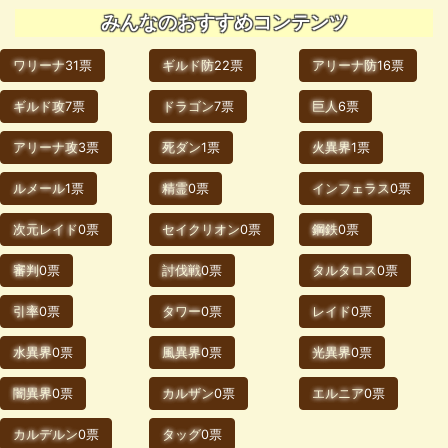
みんなのおすすめコンテンツ
ワリーナ
31票
ギルド防
22票
アリーナ防
16票
ギルド攻
7票
ドラゴン
7票
巨人
6票
アリーナ攻
3票
死ダン
1票
火異界
1票
ルメール
1票
精霊
0票
インフェラス
0票
次元レイド
0票
セイクリオン
0票
鋼鉄
0票
審判
0票
討伐戦
0票
タルタロス
0票
引率
0票
タワー
0票
レイド
0票
水異界
0票
風異界
0票
光異界
0票
闇異界
0票
カルザン
0票
エルニア
0票
カルデルン
0票
タッグ
0票