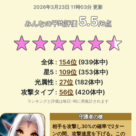
2026年3月23日 11時03分 更新
5.5
みんなの平均評価
/6点
★★★★★★
全体 :
154位
(939体中)
星5 :
109位
(353体中)
光属性 :
27位
(182体中)
攻撃タイプ :
56位
(420体中)
ランキングと評価は毎日0時に再集計されます
守護者の槍
相手を攻撃し30%の確率で2ター
ンの間、攻撃速度を下げる。この