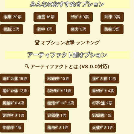
みんなのおすすめオプション
攻撃
20票
速度
16票
ｸﾘﾀﾞﾒ
9票
ｸﾘ率
3票
抵抗
2票
的中
1票
体力
0票
防御
0票
🏆 オプション攻撃 ランキング
アーティファクト副オプション
🔍 アーティファクトとは (V8.0.0対応)
追ﾀﾞﾒ:速
19票
S2的中
15票
追ﾀﾞﾒ:攻
15票
追ﾀﾞﾒ:体
12票
S2ｸﾘﾀﾞﾒ
11票
単ｸﾘﾀﾞﾒ
4票
風被ﾀﾞﾒ
4票
復活:ｹﾞｰｼﾞ
2票
行不:速
2票
S1ｸﾘﾀﾞﾒ
1票
S1回復
1票
S3回復
1票
S1的中
1票
風与ﾀﾞﾒ
1票
火被ﾀﾞﾒ
1票