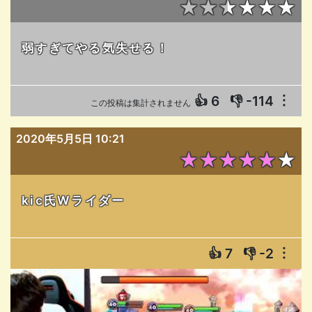
★★★★★★
弱すぎてやる気失せる！
👍
6
👎
-114
︙
この投稿は集計されません
2020年5月5日 10:21
★★★★★★
kic氏Wライダー
👍
7
👎
-2
︙