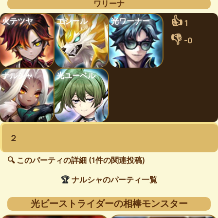
ワリーナ
👍
火テツヤ
エシール
光ワーナー
1
👎
-0
ナルシャ
光ユーベル
２
🔍 このパーティの詳細 (1件の関連投稿)
🏆
ナルシャのパーティ一覧
光ビーストライダーの相棒モンスター