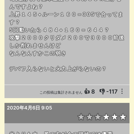
んですよね？
上昇１４５+ルーン１６０＝305で合ってま
す？
5回動いたら４８４+１６０＝６４４？
攻撃２０００クリダメ２００で３０００前後
しか削れませんけど
なんなんすかこの弱さ
デバフ入らないと火力上がらないの？
👍
8
👎
-117
︙
この投稿は集計されません
2020年4月6日 9:05
★★★★★★