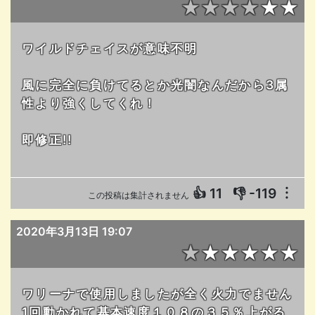
★★★★★★
ワイルドチェイスが意味不明
風に完全に負けてるとか光闇なんだから3属
性より強くしてくれ！
即修正!!
👍
11
👎
-119
︙
この投稿は集計されません
2020年3月13日 19:07
★★★★★★
ワリーナで使用しましたが全く火力でません
1回動かれて基本速度１０８の３５％上がる