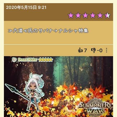
2020年5月15日 9:21
★★★★★★
≫六道≪氏のサバナ→ナルシャ特集
👍
7
👎
-0
︙