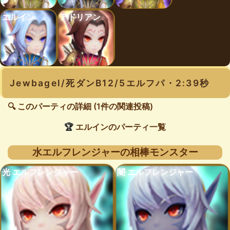
エルイン
アドリアン
Jewbagel/死ダンB12/5エルフパ・2:39秒
🔍 このパーティの詳細 (1件の関連投稿)
🏆
エルインのパーティ一覧
水エルフレンジャーの相棒モンスター
光 エルフレンジャー
闇 エルフレンジャー