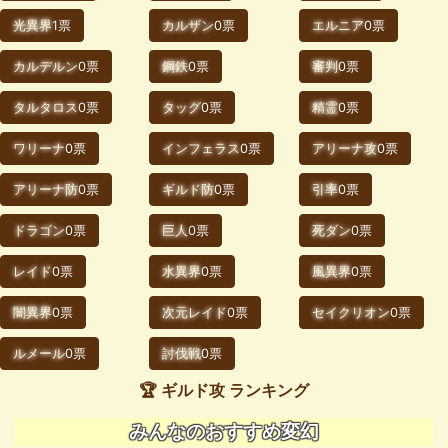
光異界
1票
カルザン
0票
エルニア
0票
カルデルン
0票
鋼鉄
0票
審判
0票
タルタロス
0票
タッグ
0票
精霊
0票
ワリーナ
0票
インフェラス
0票
アリーナ攻
0票
アリーナ防
0票
ギルド防
0票
引率
0票
ドラゴン
0票
巨人
0票
死ダン
0票
レイド
0票
水異界
0票
風異界
0票
闇異界
0票
次元レイド
0票
セイクリオン
0票
ルメール
0票
討伐戦
0票
🏆 ギルド攻 ランキング
みんなのおすすめ変幻