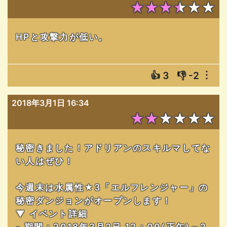
★★★★★★
HPと攻撃力が低い。
👍
3
👎
-2
︙
2018年3月1日 16:34
★★★★★★
秘密きました！アドリアンのスキルマしてな
い人はぜひ！
今週末は水属性★3「エルフレンジャー」の
秘密ダンジョンがオープンします！
▼ イベント詳細
- 期間：2018年3月2日 12：00(正午)～2