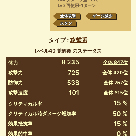
Lv5 再使用-1ターン
全体攻撃
ゲージ減少
スタン
タイプ :
攻撃系
レベル40 覚醒後 のステータス
8,235
全体 847位
体力
725
攻撃力
全体 420位
538
防御力
全体 757位
101
攻撃速度
全体 615位
15 %
クリティカル率
50 %
クリティカル時ダメージ増加率
15 %
効果抵抗率
0 %
効果的中率