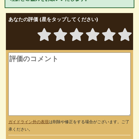
あなたの評価 (星をタップしてください)
ガイドライン外の表現
は削除や修正をする場合がございます。ご了
承ください。