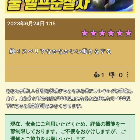
2023年6月24日 1:15
★★★★★★
純４スペリでなかなかいい働きをする
👍
1
👎
-0
︙
あなたが新しい評価を投稿するとそれを基にランキングが変化し
ます。また👍と👎の合計が100以上になると金枠になり-100以
下になると集計採用されなくなります。
現在、安全にご利用いただくため、評価の機能を一
部制限しております。ご不便をおかけしますが、ご
理解とご協力をお願いいたします。