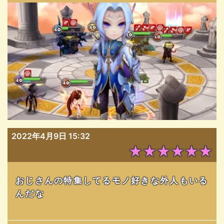
2022年4月9日 15:32
★★★★★★
おじさんの特集してるモノ好きな外人もいる
んだな