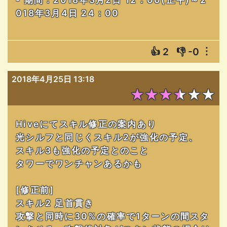
018年3月4日 24：00
👍
2
👎
-0
︙
2018年4月25日 13:18
★★★★★★
Hiveにてスキル修正の案内あり
光シルフと同じくスキル2が強化の予定、
スキル3も強化の予定とのこと
タワーでワンチャンあるかも
[修正前]
スキル2 足首貫き
攻撃と同時に30%の確率で1ターンの間スタ