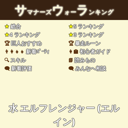
サ
ウ
ラ
マナーズ
ォー
ンキング
★
総合
★
5 ランキング
★
4 ランキング
★
3 ランキング
🏆
巨人おすすめ
🏆
暴走ルーン
👨‍👩‍👧‍👧
新着ﾊﾟｰﾃｨ
👩‍🏫
初心者ガイド
🔍
スキル
📘
読みもの
🗨️
新着評価
🗨️
みんなへ相談
水 エルフレンジャー (エル
イン)