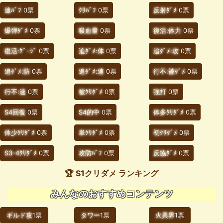
速ﾊﾞﾌ
0票
ｸﾘﾊﾞﾌ
0票
反射ﾀﾞﾒ
0票
爆弾ﾀﾞﾒ
0票
吸血量
0票
復活:体力
0票
復活:ｹﾞｰｼﾞ
0票
追ﾀﾞﾒ:体
0票
追ﾀﾞﾒ:攻
0票
追ﾀﾞﾒ:防
0票
追ﾀﾞﾒ:速
0票
行不:被ﾀﾞﾒ
0票
行不:速
0票
被ｸﾘﾀﾞﾒ
0票
強打
0票
S4回復
0票
S4的中
0票
体多ｸﾘﾀﾞﾒ
0票
体少ｸﾘﾀﾞﾒ
0票
単ｸﾘﾀﾞﾒ
0票
初ｸﾘﾀﾞﾒ
0票
S3-4ｸﾘﾀﾞﾒ
0票
攻防ﾊﾞﾌ
0票
反協ﾀﾞﾒ
0票
🏆 S1クリダメ ランキング
みんなのおすすめコンテンツ
ギルド攻
1票
タワー
1票
火異界
1票