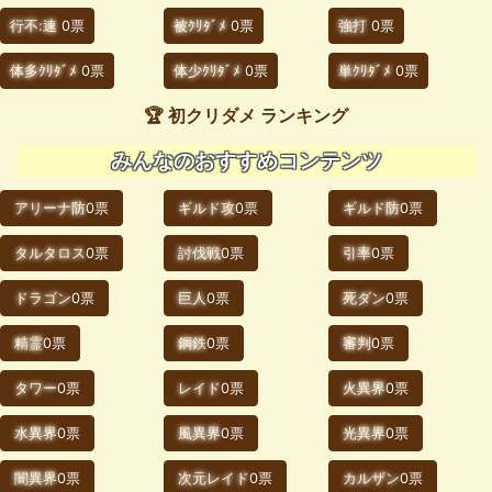
行不:速
0票
被ｸﾘﾀﾞﾒ
0票
強打
0票
体多ｸﾘﾀﾞﾒ
0票
体少ｸﾘﾀﾞﾒ
0票
単ｸﾘﾀﾞﾒ
0票
🏆 初クリダメ ランキング
みんなのおすすめコンテンツ
アリーナ防
0票
ギルド攻
0票
ギルド防
0票
タルタロス
0票
討伐戦
0票
引率
0票
ドラゴン
0票
巨人
0票
死ダン
0票
精霊
0票
鋼鉄
0票
審判
0票
タワー
0票
レイド
0票
火異界
0票
水異界
0票
風異界
0票
光異界
0票
闇異界
0票
次元レイド
0票
カルザン
0票