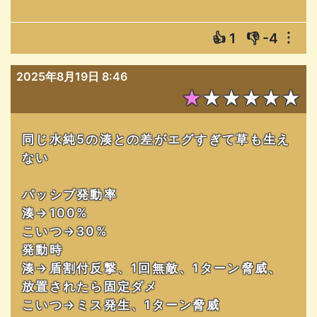
👍
1
👎
-4
︙
2025年8月19日 8:46
★★★★★★
同じ水純5の湊との差がエグすぎて草も生え
ない
パッシブ発動率
湊→100%
こいつ→30%
発動時
湊→盾割付反撃、1回無敵、1ターン脅威、
放置されたら固定ダメ
こいつ→ミス発生、1ターン脅威