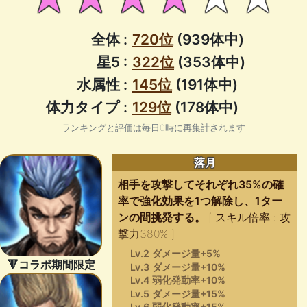
全体 :
720位
(939体中)
星5 :
322位
(353体中)
水属性 :
145位
(191体中)
体力タイプ :
129位
(178体中)
ランキングと評価は毎日0時に再集計されます
落月
相手を攻撃してそれぞれ35%の確
率で強化効果を1つ解除し、1ター
ンの間挑発する。
[ スキル倍率 : 攻
撃力380% ]
Lv.2 ダメージ量+5%
🔻コラボ期間限定
Lv.3 ダメージ量+10%
Lv.4 弱化発動率+10%
Lv.5 ダメージ量+15%
Lv.6 弱化発動率+15%