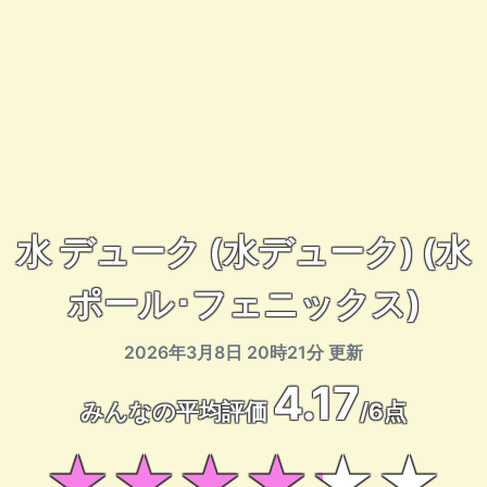
水 デューク (水デューク) (水
ポール･フェニックス)
2026年3月8日 20時21分 更新
4.17
みんなの平均評価
/6点
★★★★★★