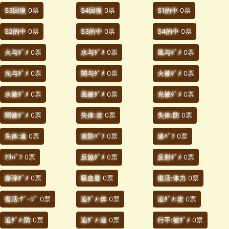
S3回復
0票
S4回復
0票
S1的中
0票
S2的中
0票
S3的中
0票
S4的中
0票
火与ﾀﾞﾒ
0票
水与ﾀﾞﾒ
0票
風与ﾀﾞﾒ
0票
光与ﾀﾞﾒ
0票
闇与ﾀﾞﾒ
0票
火被ﾀﾞﾒ
0票
水被ﾀﾞﾒ
0票
風被ﾀﾞﾒ
0票
光被ﾀﾞﾒ
0票
闇被ﾀﾞﾒ
0票
失体:攻
0票
失体:防
0票
失体:速
0票
攻防ﾊﾞﾌ
0票
速ﾊﾞﾌ
0票
ｸﾘﾊﾞﾌ
0票
反協ﾀﾞﾒ
0票
反射ﾀﾞﾒ
0票
爆弾ﾀﾞﾒ
0票
吸血量
0票
復活:体力
0票
復活:ｹﾞｰｼﾞ
0票
追ﾀﾞﾒ:体
0票
追ﾀﾞﾒ:攻
0票
追ﾀﾞﾒ:防
0票
追ﾀﾞﾒ:速
0票
行不:被ﾀﾞﾒ
0票