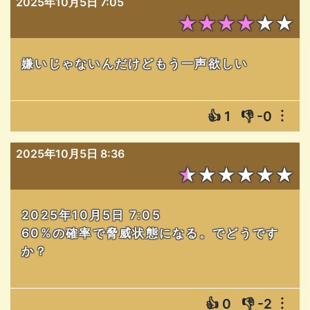
2025年10月5日 7:05
★★★★★★
嫌いじゃないんだけどもう一声欲しい
👍
1
👎
-0
︙
2025年10月5日 8:36
★★★★★★
2025年10月5日 7:05
60%の確率で脅威状態になる。でどうです
か？
👍
0
👎
-2
︙