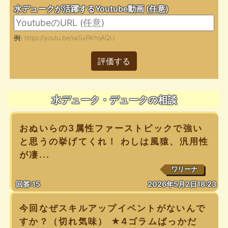
水デュークが活躍するYoutube動画 (任意)
例) https://youtu.be/iwSvRKhsAQU
評価する
水デューク・デュークの相談
おぬいらの3属性ファーストピックで強い
と思うの挙げてくれ！ わしは風猿、汎用性
が凄...
ワリーナ
回答:15
2026年5月2日18:23
今回なぜスキルアップイベントがないんで
すか？（切れ気味） ★4ゴラムばっかだ