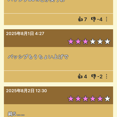
👍
7
👎
-4
︙
2025年8月1日 4:27
★★★★★★
パッシブもうちょい上げで
👍
4
👎
-2
︙
2025年8月2日 12:30
★★★★★★
純5……