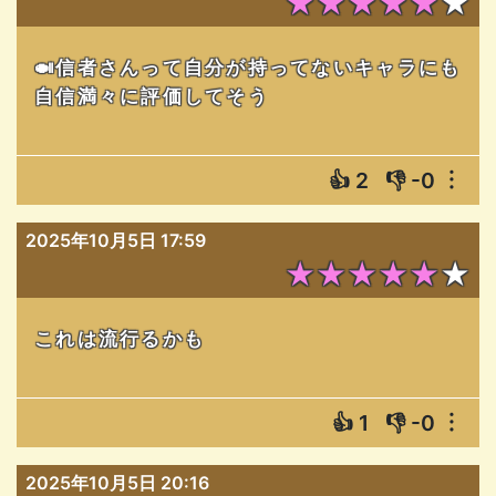
★★★★★★
🍛信者さんって自分が持ってないキャラにも
自信満々に評価してそう
👍
2
👎
-0
︙
2025年10月5日 17:59
★★★★★★
これは流行るかも
👍
1
👎
-0
︙
2025年10月5日 20:16