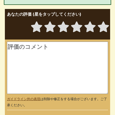
あなたの評価 (星をタップしてください)
ガイドライン外の表現
は削除や修正をする場合がございます。ご了
承ください。