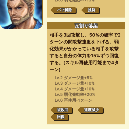
バフ解除
挑発
瓦割り落葉
相手を3回攻撃し、50%の確率で2
ターンの間攻撃速度を下げる。弱
化効果がかかっている相手を攻撃
すると自分の体力を15%ずつ回復
する。(スキル再使用可能まで4タ
ーン)
Lv.2 ダメージ量+5%
Lv.3 ダメージ量+10%
Lv.4 ダメージ量+10%
Lv.5 弱化発動率+20%
Lv.6 再使用-1ターン
複数回
速度減少
回復