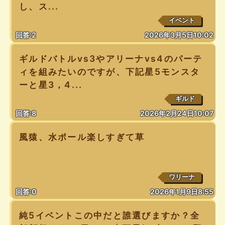
し、ス...
イベント
回答:2
2026年3月5日10:02
ギルドバトルvs3やアリーナvs4のパーテ
ィを組みたいのですが、下記星5モンスタ
ーと星3，4...
ギルド
回答:8
2026年2月24日10:07
風猿、水ポール楽しすぎて草
ワリーナ
回答:0
2026年1月9日8:55
純5イベントこの中だと誰選びますか？全