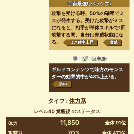
宇宙最強!(パッシブ)
攻撃を受ける時、50%の確率でミ
スが発生する。受けた攻撃がミス
になると、相手が単体スキルで1回
攻撃する間、自分は脅威状態にな
る。
ミス確率上昇
脅威
リーダースキル
ギルドコンテンツで味方のモンス
ターの効果的中が48%上がる。
的中
タイプ :
体力系
レベル40 覚醒後 のステータス
11,850
全体 91位
体力
703
攻撃力
全体 471位