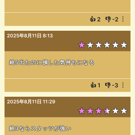
👍
2
👎
-2
︙
2025年8月11日 8:13
★★★★★★
純5出たのに損した気持ちになる
👍
1
👎
-3
︙
2025年8月11日 11:29
★★★★★★
純3ならスタッツが強い