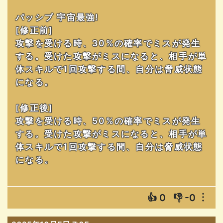
パッシブ 宇宙最強!
[修正前]
攻撃を受ける時、30%の確率でミスが発生
する。受けた攻撃がミスになると、相手が単
体スキルで1回攻撃する間、自分は脅威状態
になる。
[修正後]
攻撃を受ける時、50%の確率でミスが発生
する。受けた攻撃がミスになると、相手が単
体スキルで1回攻撃する間、自分は脅威状態
になる。
👍
0
👎
-0
︙