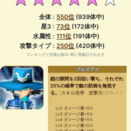
全体 :
550位
(939体中)
星3 :
73位
(172体中)
水属性 :
111位
(191体中)
攻撃タイプ :
250位
(420体中)
ランキングと評価は毎日0時に再集計されます
ブルズアイ
鎧の隙間を2回狙い撃ち、それぞれ
25%の確率で敵の防御を無視す
る。
[スキル倍率 : 攻撃力180% × 2
]
Lv2 ダメージ量+5%
Lv3 ダメージ量+5%
Lv4 ダメージ量+5%
Lv5 ダメージ量+5%
Lv6 ダメージ量+10%