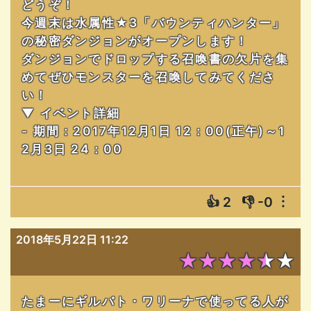
どうぞ！
今週末は水属性★3「バウンティハンター」
の秘密ダンジョンがオープンします！
ダンジョンでドロップする召喚書の欠片を集
めてぜひモンスターを召喚してみてくださ
い！
▼ イベント詳細
- 期間：2017年12月1日 12：00(正午)～1
2月3日 24：00
👍
2
👎
-0
︙
2018年5月22日 11:22
★★★★★★
たまーにギルバト・ワリーナで使ってる人が