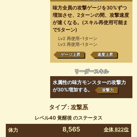
味方全員の攻撃ゲージを30%ずつ
増加させ、2ターンの間、攻撃速度
が速くなる。(スキル再使用可能ま
で5ターン)
Lv2 再使用−1ターン
Lv3 再使用−1ターン
ゲージ上昇
速度上昇
リーダースキル
水属性の味方モンスターの攻撃力
が30%増加する。
攻撃力
タイプ :
攻撃系
レベル40 覚醒後 のステータス
8,565
全体 822位
体力