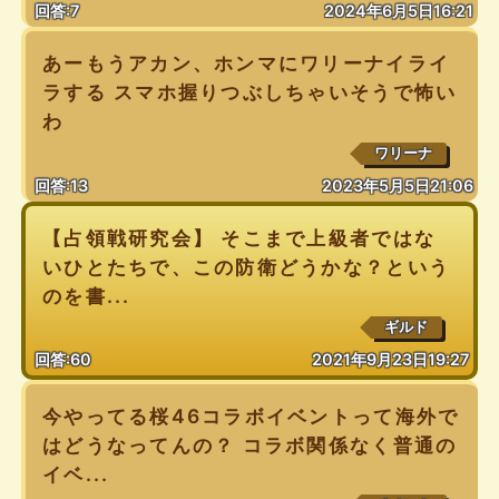
回答:7
2024年6月5日16:21
あーもうアカン、ホンマにワリーナイライ
ラする スマホ握りつぶしちゃいそうで怖い
わ
ワリーナ
回答:13
2023年5月5日21:06
【占領戦研究会】 そこまで上級者ではな
いひとたちで、この防衛どうかな？という
のを書...
ギルド
回答:60
2021年9月23日19:27
今やってる桜46コラボイベントって海外で
はどうなってんの？ コラボ関係なく普通の
イベ...