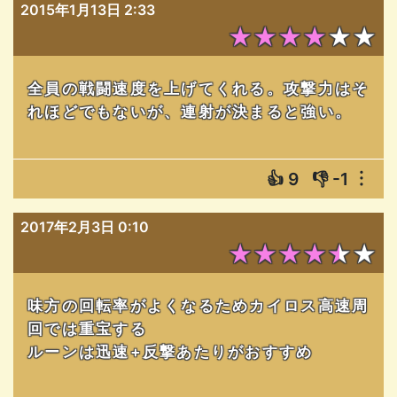
2015年1月13日 2:33
★★★★★★
全員の戦闘速度を上げてくれる。攻撃力はそ
れほどでもないが、連射が決まると強い。
👍
9
👎
-1
︙
2017年2月3日 0:10
★★★★★★
味方の回転率がよくなるためカイロス高速周
回では重宝する
ルーンは迅速+反撃あたりがおすすめ