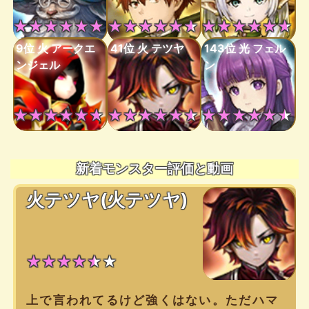
★★★★★★
★★★★★★
★★★★★★
9位 火 アークエ
41位 火 テツヤ
143位 光 フェル
ンジェル
ン
★★★★★★
★★★★★★
★★★★★★
新着モンスター評価と動画
火テツヤ(火テツヤ)
★★★★★★
上で言われてるけど強くはない。ただハマ