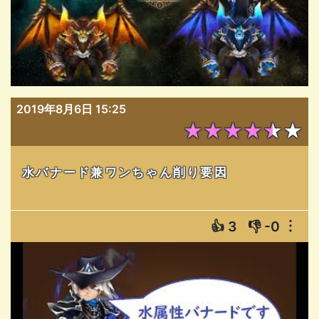
2019年8月6日 15:25
★★★★★★
水バナード兼ワンちゃん削り要因
👍
3
👎
-0
︙