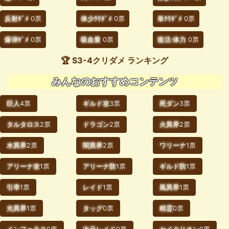
反射ﾀﾞﾒ
0票
体少ｸﾘﾀﾞﾒ
0票
単ｸﾘﾀﾞﾒ
0票
爆弾ﾀﾞﾒ
0票
吸血量
0票
復活:体力
0票
🏆 S3-4クリダメ ランキング
みんなのおすすめコンテンツ
巨人
4票
ギルド攻
3票
死ダン
3票
タルタロス
2票
ドラゴン
2票
火異界
2票
水異界
2票
闇異界
2票
ワリーナ
1票
アリーナ攻
1票
アリーナ防
1票
ギルド防
1票
引率
1票
レイド
1票
風異界
1票
光異界
1票
タッグ
0票
精霊
0票