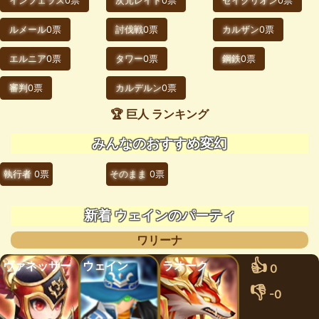
インフェラス
0票
次元レイド
0票
セイクリオン
0票
ルメール
0票
討伐戦
0票
カルザン
0票
エルニア
0票
タワー
0票
鋼鉄
0票
審判
0票
カルデルン
0票
🏆 巨人 ランキング
みんなのおすすめ変幻
執行者
0票
そのまま
0票
新着 ウェインのパーティ
ワリーナ
👍
ヴァネッサー
ウェイン
ラオーク
0
👎
-0