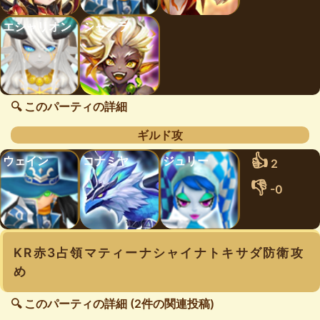
エシャリオン
シャクラ
🔍 このパーティの詳細
ギルド攻
👍
ウェイン
コナミヤ
ジュリー
2
👎
-0
KR赤3占領マティーナシャイナトキサダ防衛攻
め
🔍 このパーティの詳細 (2件の関連投稿)