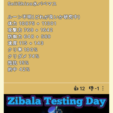
SeiiShizo水パペマス
ルーン不明(どれが良いか研究中)
体力 10875 + 11301
攻撃力 769 + 1642
防御力 648 + 569
速度 115 + 143
クリ率 100%
クリダメ 74%
抵抗 15%
的中 42%
👍
12
👎
-1
︙