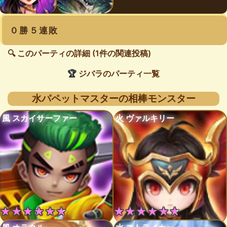
０勝５連敗
🔍 このパーティの詳細 (1件の関連投稿)
🏆
ジバラのパーティ一覧
水パペットマスターの相棒モンスター
風 スカイサーファー
火 ヴァルキリー
★★★★★★
★★★★★★