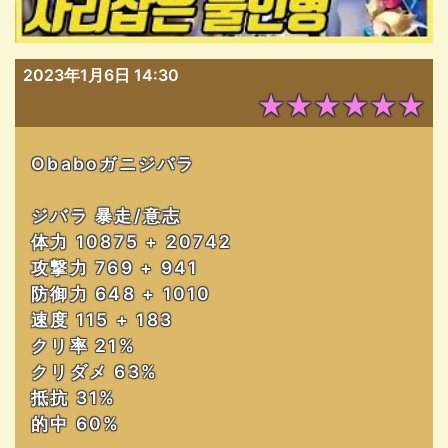
2023年1月6日 14:30
★★★★★★
Obaboガニジバラ
ジバラ 暴走/意志
体力 10875 + 20742
攻撃力 769 + 941
防御力 648 + 1010
速度 115 + 183
クリ率 21%
クリダメ 63%
抵抗 31%
的中 60%