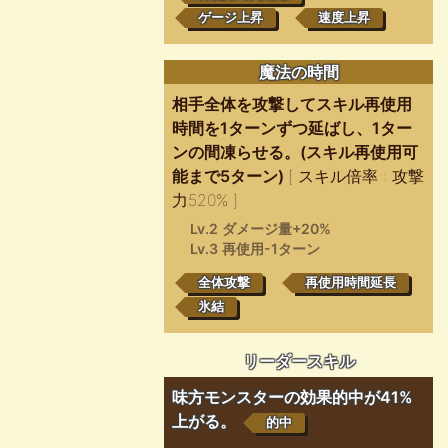
ゲージ上昇
速度上昇
魔法の時間
相手全体を攻撃してスキル再使用
時間を1ターンずつ延ばし、1ター
ンの間凍らせる。(スキル再使用可
能まで5ターン)
[ スキル倍率 : 攻撃
力520% ]
Lv.2 ダメージ量+20%
Lv.3 再使用-1ターン
全体攻撃
再使用時間延長
氷結
リーダースキル
味方モンスターの効果的中が41%
上がる。
的中