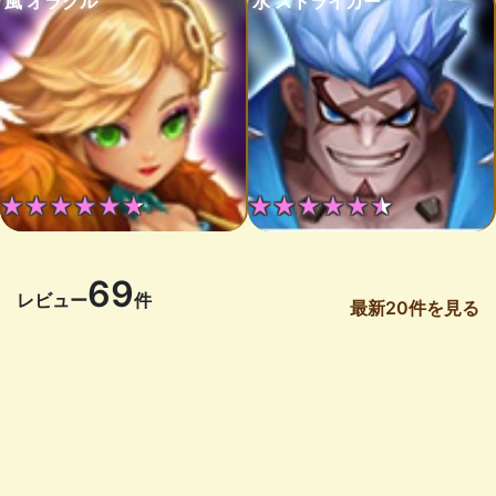
風 オラクル
水 ストライカー
★★★★★★
★★★★★★
69
レビュー
件
最新20件を見る