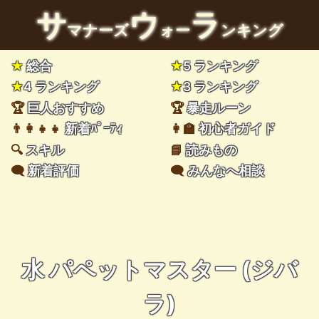
サ
ウ
ラ
マナーズ
ォー
ンキング
★
総合
★
5 ランキング
★
4 ランキング
★
3 ランキング
🏆
巨人おすすめ
🏆
暴走ルーン
👨‍👩‍👧‍👧
新着ﾊﾟｰﾃｨ
👩‍🏫
初心者ガイド
🔍
スキル
📘
読みもの
🗨️
新着評価
🗨️
みんなへ相談
水 パペットマスター (ジバ
ラ)