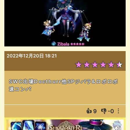
2022年12月20日 18:21
★★★★★★
SWC出場Docthurr他SPジバラ&ロボロボ
速コンパ
👍
9
👎
-0
︙