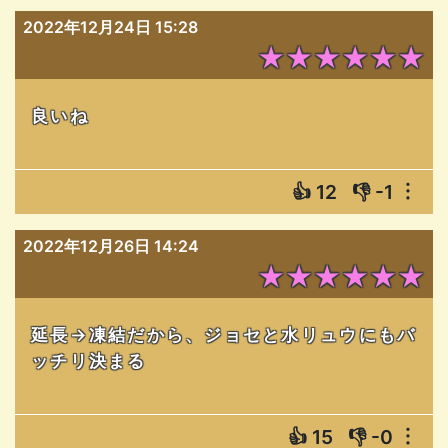
2022年12月24日 15:28
★★★★★★
良いね
👍
12
👎
-1
︙
2022年12月26日 14:24
★★★★★★
延長→凍結だから、ジョセと水リュウにもバ
ッチリ決まる
👍
15
👎
-0
︙