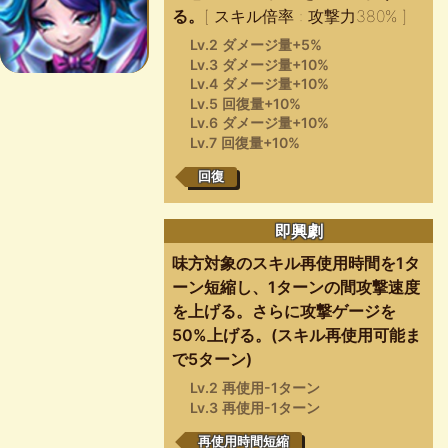
る。
[ スキル倍率 : 攻撃力380% ]
Lv.2 ダメージ量+5%
Lv.3 ダメージ量+10%
Lv.4 ダメージ量+10%
Lv.5 回復量+10%
Lv.6 ダメージ量+10%
Lv.7 回復量+10%
回復
即興劇
味方対象のスキル再使用時間を1タ
ーン短縮し、1ターンの間攻撃速度
を上げる。さらに攻撃ゲージを
50%上げる。(スキル再使用可能ま
で5ターン)
Lv.2 再使用-1ターン
Lv.3 再使用-1ターン
再使用時間短縮