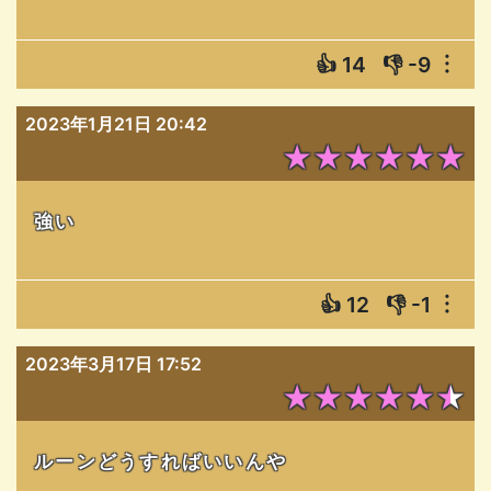
👍
14
👎
-9
︙
2023年1月21日 20:42
★★★★★★
強い
👍
12
👎
-1
︙
2023年3月17日 17:52
★★★★★★
ルーンどうすればいいんや