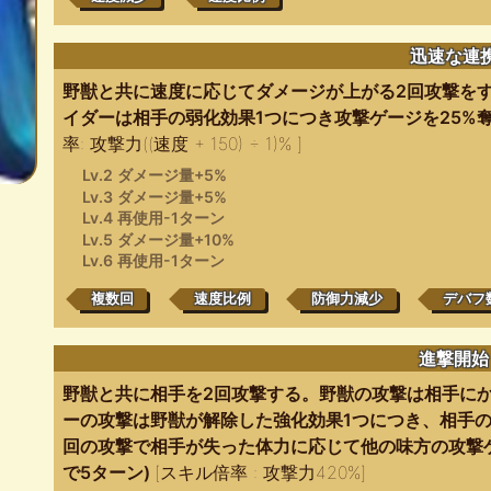
迅速な連
野獣と共に速度に応じてダメージが上がる2回攻撃を
イダーは相手の弱化効果1つにつき攻撃ゲージを25%奪い取
率: 攻撃力((速度 + 150) ÷ 1)% ]
Lv.2 ダメージ量+5%
Lv.3 ダメージ量+5%
Lv.4 再使用-1ターン
Lv.5 ダメージ量+10%
Lv.6 再使用-1ターン
複数回
速度比例
防御力減少
デバフ
進撃開始
野獣と共に相手を2回攻撃する。野獣の攻撃は相手に
ーの攻撃は野獣が解除した強化効果1つにつき、相手の
回の攻撃で相手が失った体力に応じて他の味方の攻撃ゲ
で5ターン)
[スキル倍率 : 攻撃力420%]