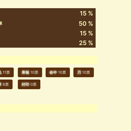
15 %
50 %
率
15 %
25 %
気
11票
果報
10票
命中
10票
刃
10票
撃
6票
封印
0票