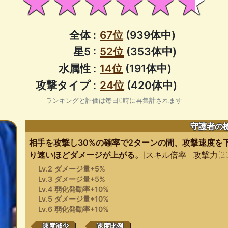
★★★★★★
全体 :
67位
(939体中)
星5 :
52位
(353体中)
水属性 :
14位
(191体中)
攻撃タイプ :
24位
(420体中)
ランキングと評価は毎日0時に再集計されます
守護者の
相手を攻撃し30%の確率で2ターンの間、攻撃速度を
り速いほどダメージが上がる。
[スキル倍率 : 攻撃力(20
Lv.2 ダメージ量+5%
Lv.3 ダメージ量+5%
Lv.4 弱化発動率+10%
Lv.5 ダメージ量+10%
Lv.6 弱化発動率+10%
速度減少
速度比例