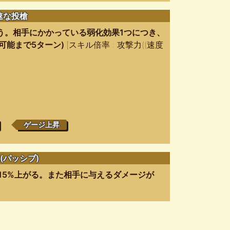
速な投槍
う。相手にかかっている弱化効果1つにつき、
用可能まで5ターン)
[スキル倍率 : 攻撃力((速度
ゲージ上昇
(パッシブ)
15%上がる。また相手に与えるダメージが