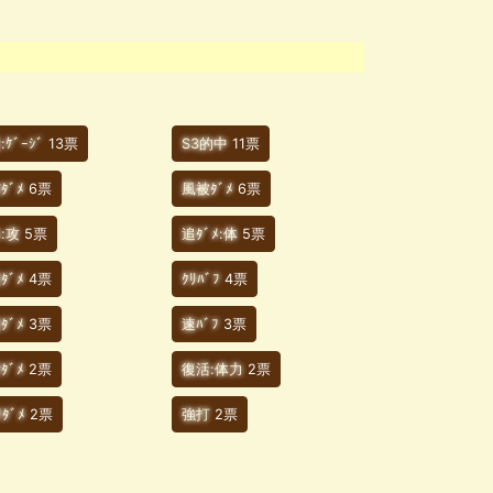
ｹﾞｰｼﾞ
13票
S3的中
11票
ﾀﾞﾒ
6票
風被ﾀﾞﾒ
6票
:攻
5票
追ﾀﾞﾒ:体
5票
ﾀﾞﾒ
4票
ｸﾘﾊﾞﾌ
4票
ﾀﾞﾒ
3票
速ﾊﾞﾌ
3票
ﾀﾞﾒ
2票
復活:体力
2票
ﾀﾞﾒ
2票
強打
2票