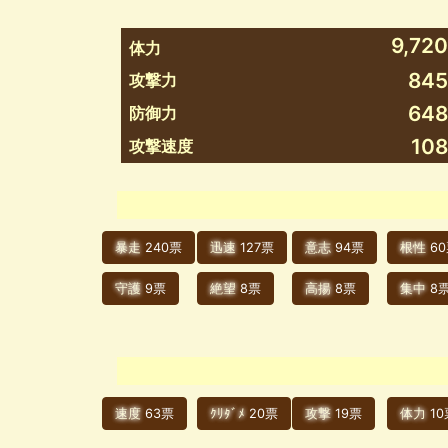
9,720
体力
845
攻撃力
648
防御力
108
攻撃速度
暴走
240票
迅速
127票
意志
94票
根性
6
守護
9票
絶望
8票
高揚
8票
集中
8
速度
63票
ｸﾘﾀﾞﾒ
20票
攻撃
19票
体力
10