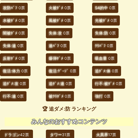
攻防ﾊﾞﾌ
0票
火被ﾀﾞﾒ
0票
S4的中
0票
水被ﾀﾞﾒ
0票
風被ﾀﾞﾒ
0票
光被ﾀﾞﾒ
0票
闇被ﾀﾞﾒ
0票
失体:攻
0票
失体:防
0票
失体:速
0票
速ﾊﾞﾌ
0票
ｸﾘﾊﾞﾌ
0票
反射ﾀﾞﾒ
0票
爆弾ﾀﾞﾒ
0票
吸血量
0票
復活:体力
0票
復活:ｹﾞｰｼﾞ
0票
追ﾀﾞﾒ:体
0票
追ﾀﾞﾒ:攻
0票
追ﾀﾞﾒ:速
0票
行不:被ﾀﾞﾒ
0票
行不:速
0票
被ｸﾘﾀﾞﾒ
0票
強打
0票
🏆 追ダメ:防 ランキング
みんなのおすすめコンテンツ
ドラゴン
42票
タワー
31票
火異界
17票