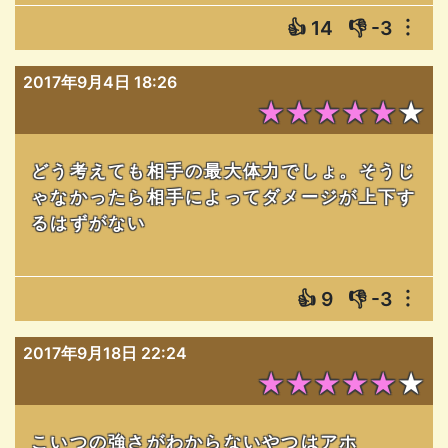
👍
14
👎
-3
︙
2017年9月4日 18:26
★★★★★★
どう考えても相手の最大体力でしょ。そうじ
ゃなかったら相手によってダメージが上下す
るはずがない
👍
9
👎
-3
︙
2017年9月18日 22:24
★★★★★★
こいつの強さがわからないやつはアホ