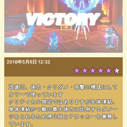
2018年5月6日 12:32
★★★★★★
迅速刃、体力・クリダメ・攻撃の構成にして
タワーで使っています
クリティカル限定ではありますが全体凍結、
単体凍結かつ敵の最大体力に比例するダメー
ジをとれるため停止役とアタッカーを兼務し
ています。