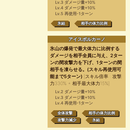
Lv.3 ダメージ量+10%
Lv.4 ダメージ量+10%
Lv.5 再使用-1ターン
氷結
相手の体力比例
アイスボルカーノ
氷山の爆発で最大体力に比例する
ダメージを相手全員に与え、2ター
ンの間攻撃力を下げ、1ターンの間
相手を凍らせる。(スキル再使用可
能まで5ターン)
[スキル倍率 : 攻撃
力330% + 相手最大体力15%]
Lv.2 ダメージ量+10%
Lv.3 ダメージ量+10%
Lv.4 再使用-1ターン
全体攻撃
相手の体力比例
攻撃力減少
氷結