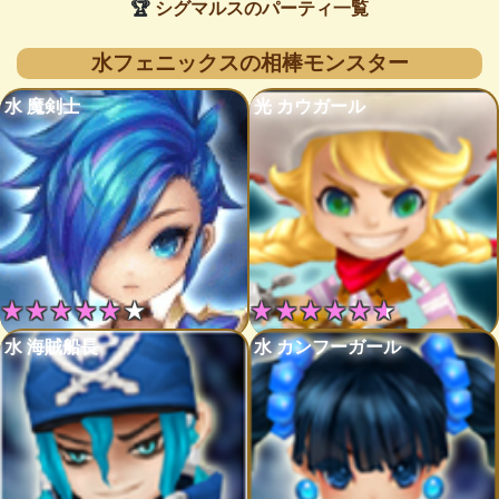
🏆
シグマルスのパーティ一覧
水フェニックスの相棒モンスター
水 魔剣士
光 カウガール
★★★★★★
★★★★★★
水 海賊船長
水 カンフーガール