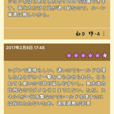
ジョンをはじめとしたカイロスで活躍できま
す。高火力だけど足が遅く紙なので、ルーン
厳選は難しいかも。
👍
9
👎
-4
︙
2017年2月8日 17:48
★★★★★★
シダンで素晴らしい。遅いのでシールドを壊
したあとデカイ一撃を喰らわせられる。とら
れても脆いので取り返しやすいし、最大体力
比例なのでダメもそこまでこない。ただ、ス
キル1が一回攻撃なのでシールドを壊すのに
は役にたたないため、速度調整が必要