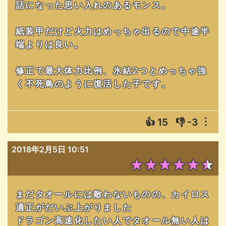
話になった思い入れのあるモンス。
紙装甲だけど火力はめっちゃ出るので中途半
端よりは良い。
修正で最大体力比例、氷結2つとめっちゃ強
く不死鳥のように復活した子です。
👍
15
👎
-3
︙
2018年2月5日 10:51
★★★★★★
まだタオールには敵わないものの、カイロス
適正がだいぶ上がりました
ドラゴン高速化したい人でタオール無い人は