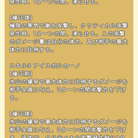
発生時、1ターンの間、凍らせる。
[修正後]
極限の寒気で敵を攻撃し、クリティカル攻撃
発生時、1ターンの間、凍らせる。この攻撃
のダメージ量は自分の体力、及び相手の最大
体力に比例する。
スキル3 アイスボルカーノ
[修正前]
氷山の爆発で最大体力に比例するダメージを
相手全員に与え、2ターンの間攻撃力を下げ
る。
[修正後]
氷山の爆発で最大体力に比例するダメージを
相手全員に与え、2ターンの間攻撃力を下げ
る。追加で、クリティカル攻撃発生時に1タ