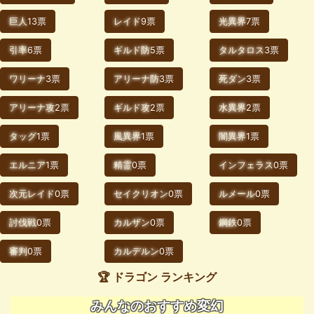
巨人
13票
レイド
9票
光異界
7票
引率
6票
ギルド防
5票
タルタロス
3票
ワリーナ
3票
アリーナ防
3票
死ダン
3票
アリーナ攻
2票
ギルド攻
2票
水異界
2票
タッグ
1票
風異界
1票
闇異界
1票
エルニア
1票
精霊
0票
インフェラス
0票
次元レイド
0票
セイクリオン
0票
ルメール
0票
討伐戦
0票
カルザン
0票
鋼鉄
0票
審判
0票
カルデルン
0票
🏆 ドラゴン ランキング
みんなのおすすめ変幻