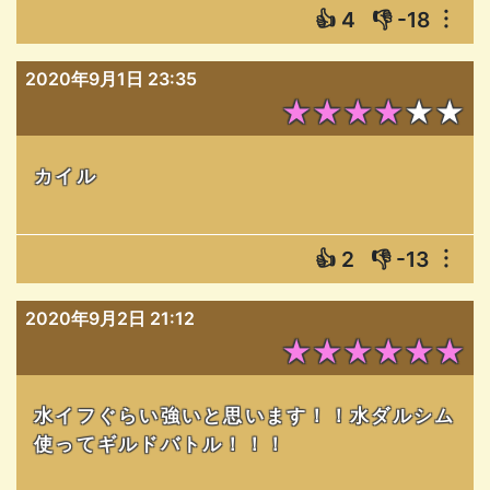
👍
4
👎
-18
︙
2020年9月1日 23:35
★★★★★★
カイル
👍
2
👎
-13
︙
2020年9月2日 21:12
★★★★★★
水イフぐらい強いと思います！！水ダルシム
使ってギルドバトル！！！