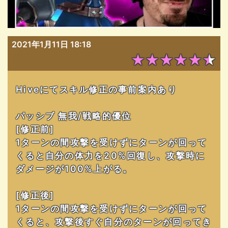
2021年1月11日 18:18
★★★★★★
Hiveにてスキル修正の事前案内あり
パッシブ 無我/戦略的優位
[修正前]
1ターンの間攻撃を受けずにターンが回って
くると自分の体力を20%回復し、攻撃時に
ダメージが100%上がる。
[修正後]
1ターンの間攻撃を受けずにターンが回って
くると、攻撃後すぐ自分のターンが回ってき