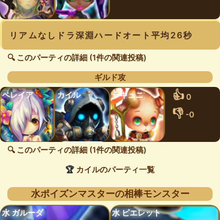
リアムなしドラ深淵ハードオート平均26秒
🔍 このパーティの詳細 (1件の関連投稿)
ギルド攻
👍
ペレイア
カイル
ラキュニ
0
👎
-0
🔍 このパーティの詳細 (1件の関連投稿)
🏆
カイルのパーティ一覧
水ポイズンマスターの相棒モンスター
水 ガルーダ
水 ピエレット