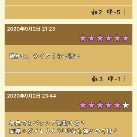
👍
2
👎
-5
︙
2020年9月2日 21:23
★★★★★★
確かに、水イフくらい強い
👍
3
👎
-1
︙
2020年9月2日 23:44
★★★★★★
暴走でもパッシブ発動する？
回復＋ダメ１００％UPなら強いのでは？