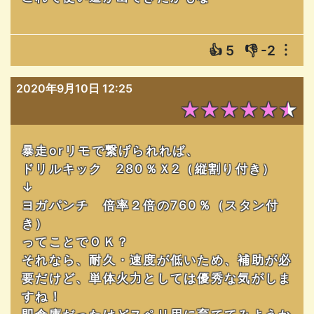
👍
5
👎
-2
︙
2020年9月10日 12:25
★★★★★★
暴走orリモで繋げられれば、
ドリルキック 280％Ｘ2（縦割り付き）
↓
ヨガパンチ 倍率２倍の760％（スタン付
き）
ってことでＯＫ？
それなら、耐久・速度が低いため、補助が必
要だけど、単体火力としては優秀な気がしま
すね！