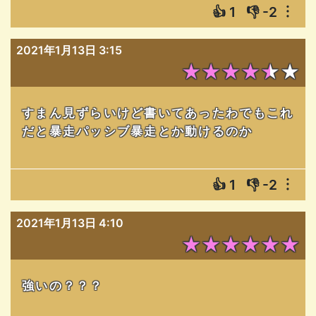
👍
1
👎
-2
︙
2021年1月13日 3:15
★★★★★★
すまん見ずらいけど書いてあったわでもこれ
だと暴走パッシブ暴走とか動けるのか
👍
1
👎
-2
︙
2021年1月13日 4:10
★★★★★★
強いの？？？