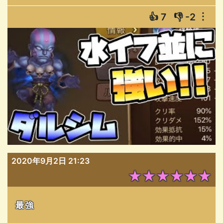
👍
7
👎
-2
︙
2020年9月2日 21:23
★★★★★★
最強