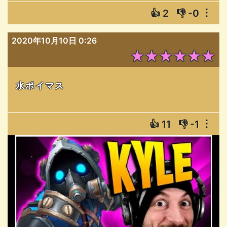
👍
2
👎
-0
︙
2020年10月10日 0:26
★★★★★★
水ポイマス
👍
11
👎
-1
︙