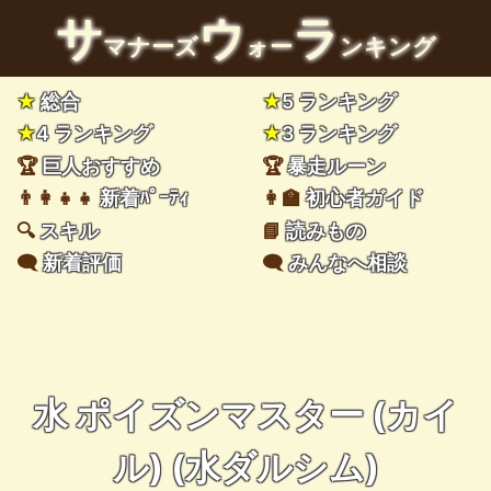
サ
ウ
ラ
マナーズ
ォー
ンキング
★
総合
★
5 ランキング
★
4 ランキング
★
3 ランキング
🏆
巨人おすすめ
🏆
暴走ルーン
👨‍👩‍👧‍👧
新着ﾊﾟｰﾃｨ
👩‍🏫
初心者ガイド
🔍
スキル
📘
読みもの
🗨️
新着評価
🗨️
みんなへ相談
水 ポイズンマスター (カイ
ル) (水ダルシム)