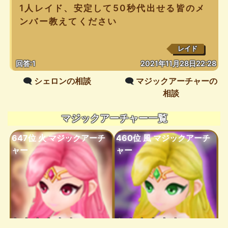
1人レイド、安定して50秒代出せる皆のメ
ンバー教えてください
レイド
回答:1
2021年11月28日22:28
🗨️
シェロンの相談
🗨️
マジックアーチャーの
相談
マジックアーチャー一覧
647位 火 マジックアーチ
460位 風 マジックアーチ
ャー
ャー
★★★★★★
★★★★★★