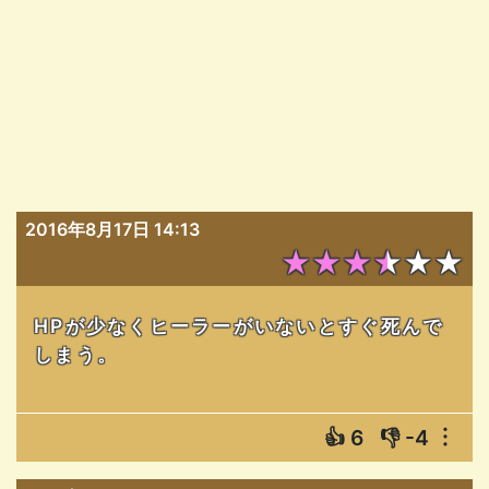
2016年8月17日 14:13
★★★★★★
HPが少なくヒーラーがいないとすぐ死んで
しまう。
👍
6
👎
-4
︙