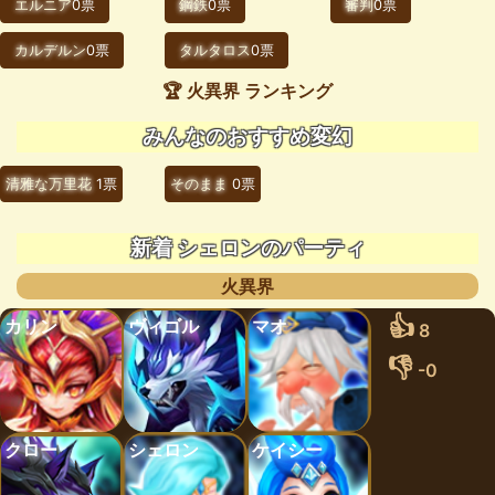
エルニア
0票
鋼鉄
0票
審判
0票
カルデルン
0票
タルタロス
0票
🏆 火異界 ランキング
みんなのおすすめ変幻
清雅な万里花
1票
そのまま
0票
新着 シェロンのパーティ
火異界
👍
カリン
ヴィゴル
マオ
8
👎
-0
クロー
シェロン
ケイシー