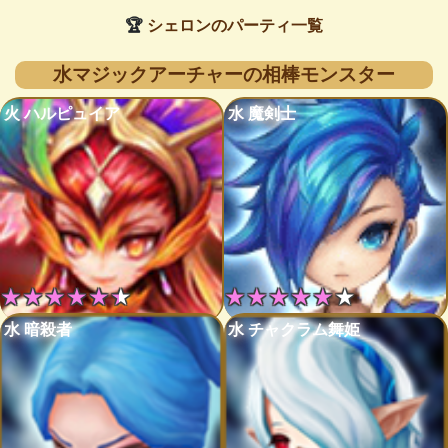
🏆
シェロンのパーティ一覧
水マジックアーチャーの相棒モンスター
火 ハルピュイア
水 魔剣士
★★★★★★
★★★★★★
水 暗殺者
水 チャクラム舞姫