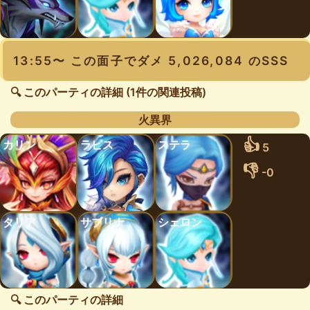
13:55〜 この面子でダメ 5,026,084 のSSS
🔍 このパーティの詳細 (1件の関連投稿)
火異界
👍
カリン
ラピス
ステラ
5
👎
-0
タリア
サブリナ
シェロン
🔍 このパーティの詳細