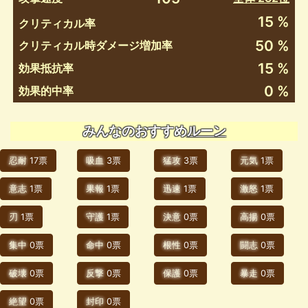
15 %
クリティカル率
50 %
クリティカル時ダメージ増加率
15 %
効果抵抗率
0 %
効果的中率
みんなのおすすめ
ルーン
忍耐
17票
吸血
3票
猛攻
3票
元気
1票
意志
1票
果報
1票
迅速
1票
激怒
1票
刃
1票
守護
1票
決意
0票
高揚
0票
集中
0票
命中
0票
根性
0票
闘志
0票
破壊
0票
反撃
0票
保護
0票
暴走
0票
絶望
0票
封印
0票