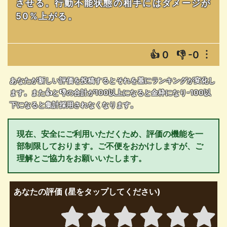
させる。行動不能状態の相手にはダメージが
50%上がる。
👍
0
👎
-0
︙
あなたが新しい評価を投稿するとそれを基にランキングが変化し
ます。また👍と👎の合計が100以上になると金枠になり-100以
下になると集計採用されなくなります。
現在、安全にご利用いただくため、評価の機能を一
部制限しております。ご不便をおかけしますが、ご
理解とご協力をお願いいたします。
あなたの評価 (星をタップしてください)