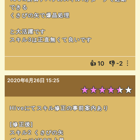
できる
くさびの矢で爆晶処理
と大活躍です
スキル3は正直無くて良いです
👍
10
👎
-2
︙
2020年6月26日 15:25
★★★★★★
Hiveにてスキル修正の事前案内あり
[修正後]
スキル2 くさびの矢