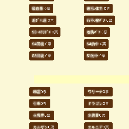
吸血量
0票
復活:体力
0票
追ﾀﾞﾒ:速
0票
行不:被ﾀﾞﾒ
0票
S3-4ｸﾘﾀﾞﾒ
0票
攻防ﾊﾞﾌ
0票
S4回復
0票
S4的中
0票
S3回復
0票
S1的中
0票
精霊
0票
ワリーナ
0票
引率
0票
ドラゴン
0票
火異界
0票
水異界
0票
カルザン
0票
エルニア
0票