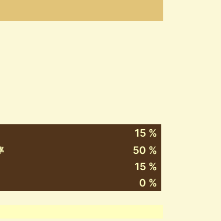
15 %
50 %
率
15 %
0 %