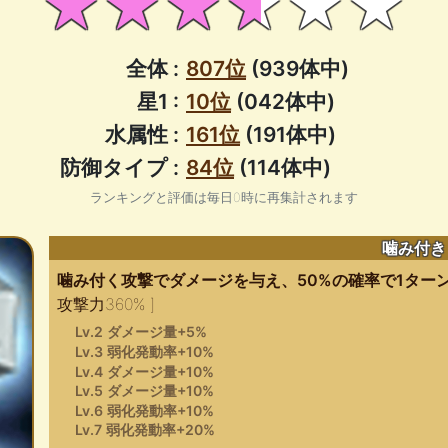
★★★★★★
全体 :
807位
(939体中)
星1 :
10位
(042体中)
水属性 :
161位
(191体中)
防御タイプ :
84位
(114体中)
ランキングと評価は毎日0時に再集計されます
噛み付き
噛み付く攻撃でダメージを与え、50%の確率で1ター
攻撃力360% ]
Lv.2 ダメージ量+5%
Lv.3 弱化発動率+10%
Lv.4 ダメージ量+10%
Lv.5 ダメージ量+10%
Lv.6 弱化発動率+10%
Lv.7 弱化発動率+20%