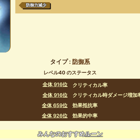
防御力減少
タイプ :
防御系
レベル40 のステータス
全体 916位
クリティカル率
全体 916位
クリティカル時ダメージ増加
全体 659位
効果抵抗率
全体 926位
効果的中率
みんなのおすすめ
ルーン