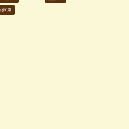
ッグ
0票