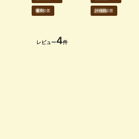
審判
0票
討伐戦
0票
4
レビュー
件