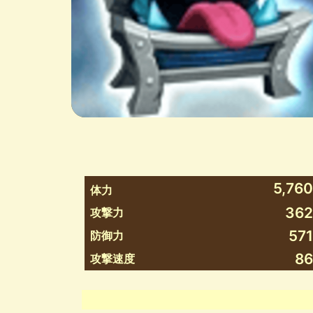
5,760
体力
362
攻撃力
571
防御力
86
攻撃速度