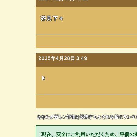
芥見下々
2025年4月28日 3:49
ｋ
あなたが新しい評価を投稿するとそれを基にランキン
現在、安全にご利用いただくため、評価の