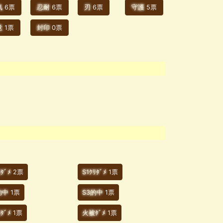
気
6票
忍耐
6票
刃
6票
守護
5票
意
1票
封印
0票
ﾀﾞﾒ
2票
S1ｸﾘﾀﾞﾒ
1票
的中
1票
S3的中
1票
ﾀﾞﾒ
1票
火被ﾀﾞﾒ
1票