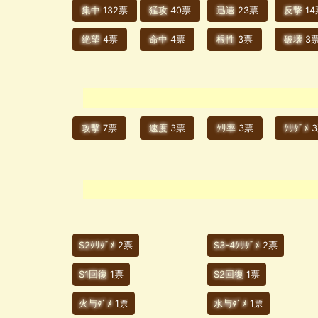
集中
132票
猛攻
40票
迅速
23票
反撃
14
絶望
4票
命中
4票
根性
3票
破壊
3
攻撃
7票
速度
3票
ｸﾘ率
3票
ｸﾘﾀﾞﾒ
S2ｸﾘﾀﾞﾒ
2票
S3-4ｸﾘﾀﾞﾒ
2票
S1回復
1票
S2回復
1票
火与ﾀﾞﾒ
1票
水与ﾀﾞﾒ
1票