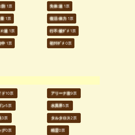
:防
1票
失体:速
1票
血量
1票
復活:体力
1票
ﾞﾒ:速
1票
行不:被ﾀﾞﾒ
1票
的中
1票
初ｸﾘﾀﾞﾒ
0票
イド
10票
アリーナ攻
9票
ダン
5票
水異界
5票
鉄
3票
タルタロス
2票
ッグ
0票
精霊
0票