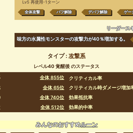
Lv5 再使用-1ターン
全体攻撃
バフ解除
デバフ解除
ゲー
リーダース
味方の水属性モンスターの攻撃力が40％増加する。
タイプ :
攻撃系
レベル40 覚醒後 のステータス
5
全体 855位
クリティカル率
8
全体 65位
クリティカル時ダメージ増加
9
全体 740位
効果抵抗率
2
全体 512位
効果的中率
みんなのおすすめ
ルーン