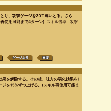
とり、攻撃ゲージを30%奪いとる。さら
ル再使用可能まで4ターン)
[スキル倍率 : 攻撃
ゲージ上昇
回復
効果を解除する。その後、味方の弱化効果を1
ジを15%ずつ上げる。(スキル再使用可能ま