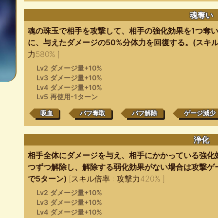
魂奪い
魂の珠玉で相手を攻撃して、相手の強化効果を1つ奪い
に、与えたダメージの50%分体力を回復する。(スキ
力580% ]
Lv2 ダメージ量+10%
Lv3 ダメージ量+10%
Lv4 ダメージ量+10%
Lv5 再使用-1ターン
吸血
バフ奪取
バフ解除
ゲージ減少
浄化
相手全体にダメージを与え、相手にかかっている強化
つずつ解除し、解除する弱化効果がない場合は攻撃ゲー
で5ターン)
[スキル倍率 : 攻撃力420% ]
Lv2 ダメージ量+10%
Lv3 ダメージ量+10%
Lv4 ダメージ量+10%