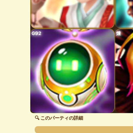
G92
煉
🔍 このパーティの詳細