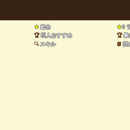
★
総合
★
5
🏆
巨人おすすめ
🏆
暴
🔍
スキル
📘
読