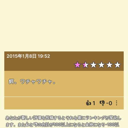
2015年1月8日 19:52
★★★★★★
餌。ワチャワチャ。
👍
1
👎
-0
︙
あなたが新しい評価を投稿するとそれを基にランキングが変化し
ます。また👍と👎の合計が100以上になると金枠になり-100以