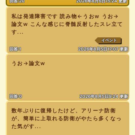
回答:20
2026年8月6日15:24 更新
私は発達障害です 読み物←うおw うお→
論文w こんな感じに脊髄反射したスレ立て
す...
イベント
回答:1
2026年8月5日17:07 更新
うお→論文w
回答:0
2026年8月5日9:24 更新
数年ぶりに復帰したけど、アリーナ防衛
が、簡単に上取れる防衛がやたら多くなっ
た気がす...