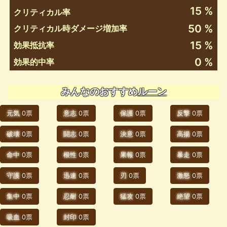
15 %
クリティカル率
50 %
クリティカル時ダメージ増加率
15 %
効果抵抗率
0 %
効果的中率
みんなのおすすめ
ルーン
元気
0票
意志
0票
保護
0票
反撃
0票
破壊
0票
闘志
0票
決意
0票
高揚
0票
命中
0票
根性
0票
果報
0票
暴走
0票
守護
0票
迅速
0票
刃
0票
激怒
0票
集中
0票
忍耐
0票
猛攻
0票
絶望
0票
吸血
0票
封印
0票