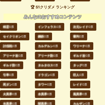
🏆 S1クリダメ ランキング
みんなのおすすめコンテンツ
精霊
0票
インフェラス
0票
次元レイド
0票
セイクリオン
0票
鋼鉄
0票
審判
0票
討伐戦
0票
カルデルン
0票
ワリーナ
0票
アリーナ攻
0票
アリーナ防
0票
ギルド攻
0票
ギルド防
0票
タルタロス
0票
タッグ
0票
引率
0票
ドラゴン
0票
巨人
0票
死ダン
0票
タワー
0票
レイド
0票
火異界
0票
水異界
0票
風異界
0票
光異界
0票
闇異界
0票
カルザン
0票