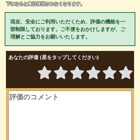
下になると集計採用されなくなります。
現在、安全にご利用いただくため、評価の機能を一
部制限しております。ご不便をおかけしますが、ご
理解とご協力をお願いいたします。
あなたの評価 (星をタップしてください)