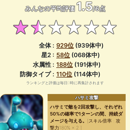
1.5
みんなの平均評価
/6点
★★★★★★
全体 :
929位
(939体中)
星2 :
58位
(068体中)
水属性 :
188位
(191体中)
防御タイプ :
110位
(114体中)
ランキングと評価は毎日0時に再集計されます
ハサミ攻撃
ハサミで敵を2回攻撃し、それぞれ
50%の確率で1ターンの間、持続ダ
メージを与える。
[スキル倍率 : 攻
撃力180% × 2 ]