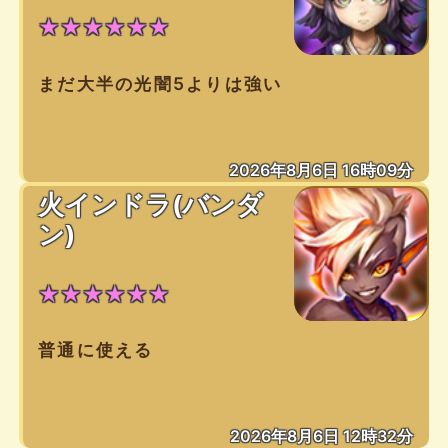
★★★★★★
まだ大半の光闇5よりは強い
2026年8月6日 16時09分
火インドラ(バンダ
ン)
★★★★★★
普通に使える
2026年8月6日 12時32分