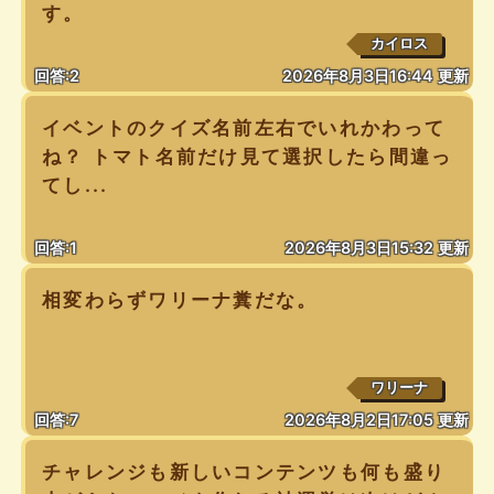
す。
カイロス
回答:2
2026年8月3日16:44 更新
イベントのクイズ名前左右でいれかわって
ね？ トマト名前だけ見て選択したら間違っ
てし...
回答:1
2026年8月3日15:32 更新
相変わらずワリーナ糞だな。
ワリーナ
回答:7
2026年8月2日17:05 更新
チャレンジも新しいコンテンツも何も盛り