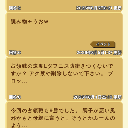
回答:2
2026年8月5日8:21 更新
読み物←うおw
イベント
回答:0
2026年8月5日1:37 更新
占領戦の速度Lダフニス防衛きつくないで
すか？ アク禁や削除しないで下さい。 ブ
ロッ...
回答:0
2026年8月4日22:19 更新
今回の占領戦も9勝でした。 調子が悪い風
邪かもと母親に言うと、そうとかふーんの
よう...