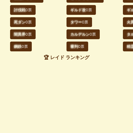
討伐戦
0票
ギルド攻
0票
ギ
死ダン
0票
タワー
0票
火
闇異界
0票
カルデルン
0票
タ
鋼鉄
0票
審判
0票
精
🏆 レイド ランキング