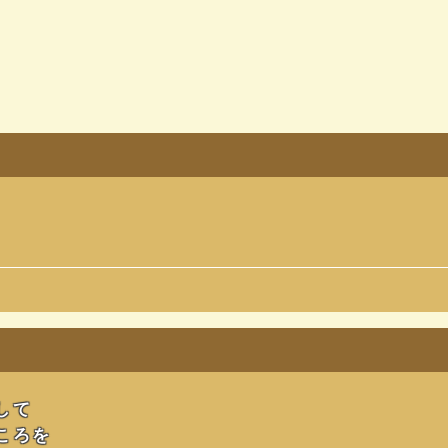
して
ころを