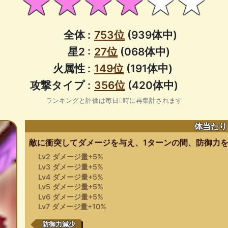
★★★★★★
全体 :
753位
(939体中)
星2 :
27位
(068体中)
火属性 :
149位
(191体中)
攻撃タイプ :
356位
(420体中)
ランキングと評価は毎日0時に再集計されます
体当たり
敵に衝突してダメージを与え、1ターンの間、防御力
Lv2 ダメージ量+5%
Lv3 ダメージ量+5%
Lv4 ダメージ量+5%
Lv5 ダメージ量+5%
Lv6 ダメージ量+5%
Lv7 ダメージ量+10%
防御力減少