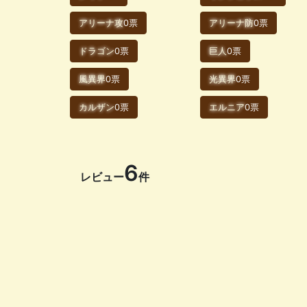
アリーナ攻
0票
アリーナ防
0票
ドラゴン
0票
巨人
0票
風異界
0票
光異界
0票
カルザン
0票
エルニア
0票
6
レビュー
件