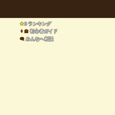
★
3 ランキング
👩‍🏫
初心者ガイド
🗨️
みんなへ相談