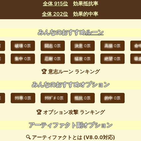
1
全体 915位
効果抵抗率
5
全体 202位
効果的中率
みんなのおすすめ
ルーン
票
破壊
0票
闘志
0票
決意
0票
高揚
0票
命
票
集中
0票
忍耐
0票
猛攻
0票
絶望
0票
吸
🏆 意志ルーン ランキング
みんなのおすすめオプション
票
ｸﾘ率
0票
ｸﾘﾀﾞﾒ
0票
抵抗
0票
的中
0票
🏆 オプション攻撃 ランキング
アーティファクト副オプション
🔍 アーティファクトとは (V8.0.0対応)