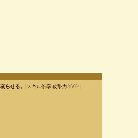
を弱らせる。
[スキル倍率:攻撃力360%]