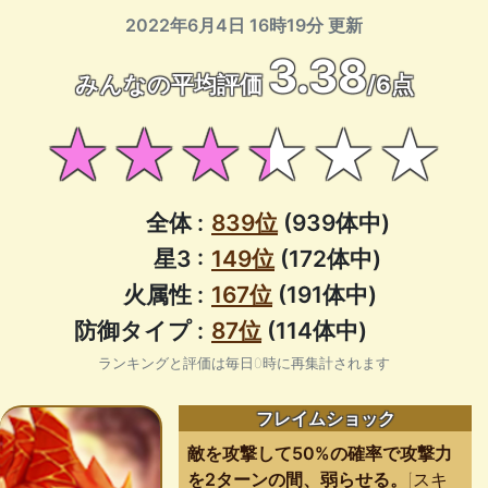
2022年6月4日 16時19分 更新
3.38
みんなの平均評価
/6点
★★★★★★
全体 :
839位
(939体中)
星3 :
149位
(172体中)
火属性 :
167位
(191体中)
防御タイプ :
87位
(114体中)
ランキングと評価は毎日0時に再集計されます
フレイムショック
敵を攻撃して50%の確率で攻撃力
を2ターンの間、弱らせる。
[スキ