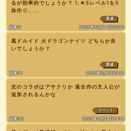
るが効率的でしょうか？ 1.★5レベル1を5
体作り、...
育成
回答:3
2023年12月14日22:00
風ドルイド 火ドラゴンナイツ どちらか良
いでしょうか？
育成
回答:11
2023年5月19日9:11
次のコラボはアサクリか 過去作の主人公が
追加されるんかな
イベント
回答:30
2023年2月24日14:16