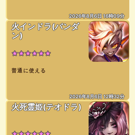
2026年8月6日 16時09分
火インドラ(バンダ
ン)
★★★★★★
普通に使える
2026年8月6日 12時32分
火死霊姫(テオドラ)
★★★★★★