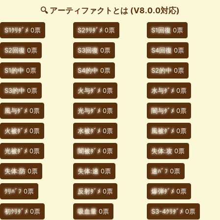
🔍 アーティファクトとは (V8.0.0対応)
S1ｸﾘﾀﾞﾒ
0票
S2ｸﾘﾀﾞﾒ
0票
S1回復
0票
S2回復
0票
S3回復
0票
S4回復
0票
S1的中
0票
S4的中
0票
S2的中
0票
S3的中
0票
火与ﾀﾞﾒ
0票
水与ﾀﾞﾒ
0票
風与ﾀﾞﾒ
0票
光与ﾀﾞﾒ
0票
闇与ﾀﾞﾒ
0票
火被ﾀﾞﾒ
0票
水被ﾀﾞﾒ
0票
風被ﾀﾞﾒ
0票
光被ﾀﾞﾒ
0票
闇被ﾀﾞﾒ
0票
失体:攻
0票
失体:防
0票
失体:速
0票
速ﾊﾞﾌ
0票
ｸﾘﾊﾞﾌ
0票
反射ﾀﾞﾒ
0票
爆弾ﾀﾞﾒ
0票
初ｸﾘﾀﾞﾒ
0票
吸血量
0票
S3-4ｸﾘﾀﾞﾒ
0票