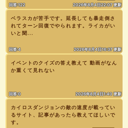
回答:122
2026年8月4日22:07 更新
ベラスカが苦手です。延長しても暴走倒さ
れてターン回復でやられます。ライカがい
いと聞...
回答:4
2026年8月4日16:37 更新
イベントのクイズの答え教えて 動画がなん
か重くて見れない
回答:0
2026年8月4日1:40 更新
カイロスダンジョンの敵の速度が載ってい
るサイト、記事があったら教えてほしいで
す。