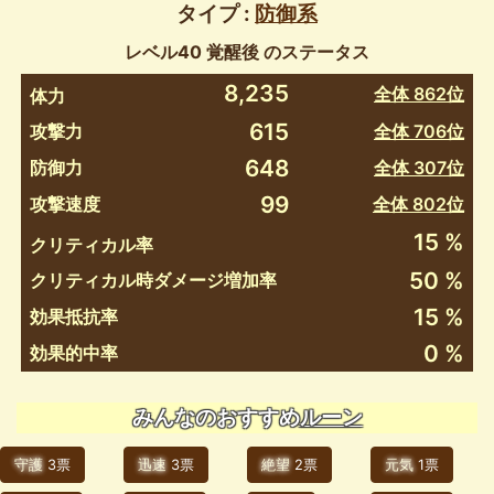
タイプ :
防御系
レベル40 覚醒後 のステータス
8,235
全体 862位
体力
615
攻撃力
全体 706位
648
防御力
全体 307位
99
攻撃速度
全体 802位
15 %
クリティカル率
50 %
クリティカル時ダメージ増加率
15 %
効果抵抗率
0 %
効果的中率
みんなのおすすめ
ルーン
守護
3票
迅速
3票
絶望
2票
元気
1票