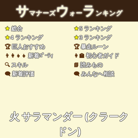
サ
ウ
ラ
マナーズ
ォー
ンキング
★
総合
★
5 ランキング
★
4 ランキング
★
3 ランキング
🏆
巨人おすすめ
🏆
暴走ルーン
👨‍👩‍👧‍👧
新着ﾊﾟｰﾃｨ
👩‍🏫
初心者ガイド
🔍
スキル
📘
読みもの
🗨️
新着評価
🗨️
みんなへ相談
火 サラマンダー (クラーク
ドン)