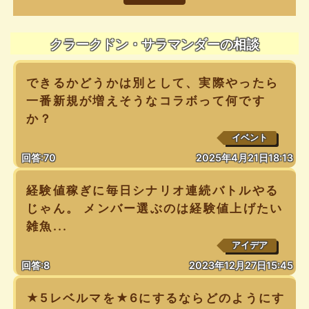
クラークドン・サラマンダーの相談
できるかどうかは別として、実際やったら
一番新規が増えそうなコラボって何です
か？
イベント
回答:70
2025年4月21日18:13
経験値稼ぎに毎日シナリオ連続バトルやる
じゃん。 メンバー選ぶのは経験値上げたい
雑魚...
アイデア
回答:8
2023年12月27日15:45
★5レベルマを★6にするならどのようにす