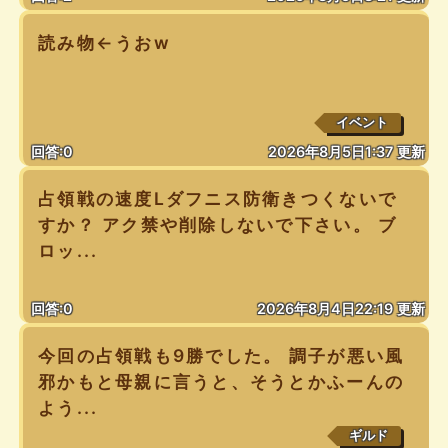
読み物←うおw
イベント
回答:0
2026年8月5日1:37 更新
占領戦の速度Lダフニス防衛きつくないで
すか？ アク禁や削除しないで下さい。 ブ
ロッ...
回答:0
2026年8月4日22:19 更新
今回の占領戦も9勝でした。 調子が悪い風
邪かもと母親に言うと、そうとかふーんの
よう...
ギルド