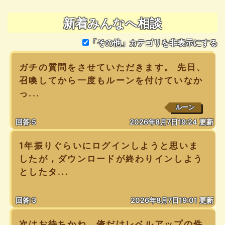
新着みんなへ相談
「その他」カテゴリを非表示にする
ガチの質問をさせていただきます。 先日、
召喚してから一度もルーンを付けていなか
っ...
ルーン
回答:5
2026年8月7日19:24 更新
1年振りぐらいにログインしようと思いま
したが，ダウンロードが終わりインしよう
としたタ...
回答:3
2026年8月7日19:01 更新
次はお待ちかね、俺だけレベルアップの件