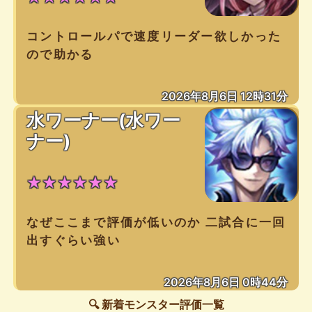
コントロールパで速度リーダー欲しかった
ので助かる
2026年8月6日 12時31分
水ワーナー(水ワー
ナー)
★★★★★★
なぜここまで評価が低いのか 二試合に一回
出すぐらい強い
2026年8月6日 0時44分
🔍 新着モンスター評価一覧