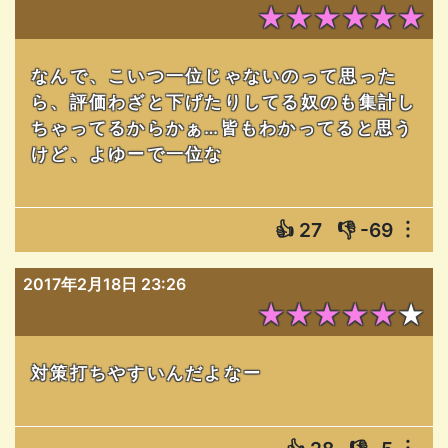
★★★★★★
なんで、こいつ一位じゃないのって思った
ら、評価わざと下げたりしてる奴のも集計し
ちゃってるからかぁ…皆もわかってると思う
けど、よゆーで一位な
👍
27
👎
-69
︙
2017年2月18日 23:26
★★★★★★
対策打ちやすいんだよなー