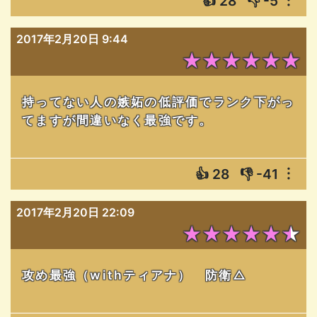
👍
28
👎
-5
︙
2017年2月20日 9:44
★★★★★★
持ってない人の嫉妬の低評価でランク下がっ
てますが間違いなく最強です。
👍
28
👎
-41
︙
2017年2月20日 22:09
★★★★★★
攻め最強（withティアナ） 防衛△