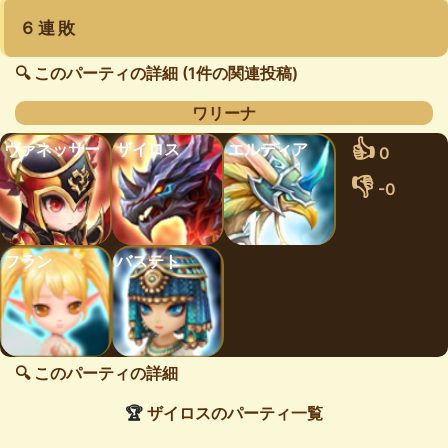
６連敗
🔍 このパーティの詳細 (1件の関連投稿)
ワリーナ
👍
ヴァネッサー
ザイロス
エルディア
0
👎
-0
フラン
バステト
🔍 このパーティの詳細
🏆
ザイロスのパーティ一覧