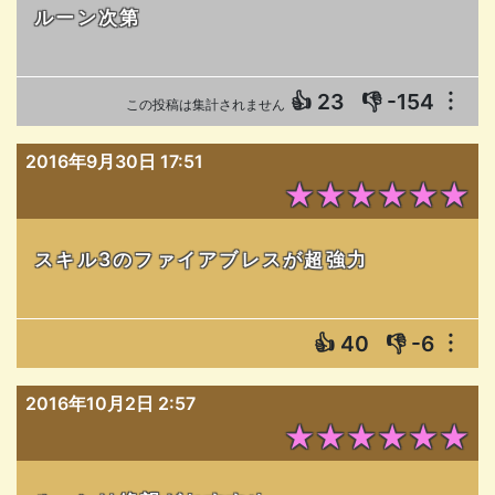
ルーン次第
👍
23
👎
-154
︙
この投稿は集計されません
2016年9月30日 17:51
★★★★★★
スキル3のファイアブレスが超強力
👍
40
👎
-6
︙
2016年10月2日 2:57
★★★★★★