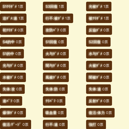
S1ｸﾘﾀﾞﾒ
1票
S3回復
1票
光被ﾀﾞﾒ
1票
追ﾀﾞﾒ:速
1票
行不:被ﾀﾞﾒ
1票
被ｸﾘﾀﾞﾒ
1票
初ｸﾘﾀﾞﾒ
0票
攻防ﾊﾞﾌ
0票
反協ﾀﾞﾒ
0票
S4的中
0票
S1回復
0票
S2回復
0票
S1的中
0票
火与ﾀﾞﾒ
0票
水与ﾀﾞﾒ
0票
光与ﾀﾞﾒ
0票
闇与ﾀﾞﾒ
0票
火被ﾀﾞﾒ
0票
水被ﾀﾞﾒ
0票
風被ﾀﾞﾒ
0票
闇被ﾀﾞﾒ
0票
失体:攻
0票
失体:防
0票
失体:速
0票
速ﾊﾞﾌ
0票
ｸﾘﾊﾞﾌ
0票
反射ﾀﾞﾒ
0票
爆弾ﾀﾞﾒ
0票
吸血量
0票
復活:体力
0票
復活:ｹﾞｰｼﾞ
0票
行不:速
0票
強打
0票