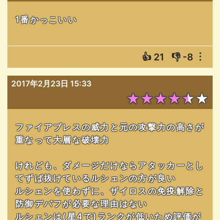
1番かっこいい
👍
21
👎
-8
︙
2017年2月23日 15:33
★★★★★★
ファイアブレスの威力と元の攻撃力の高さが
重なって大層な破壊力
けれども、ダメージだけならアタッカーとし
てずば抜けているルシェンの方が良い
ルシェンを使わずに、ザイロスの免疫解除と
防御デバフが必要な理由はない
ルシェンは(星4で)ランクが低いため評価が