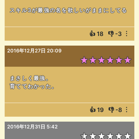
スキル3が最強の名を欲しいがままにしてる
👍
18
👎
-3
︙
2016年12月27日 20:09
★★★★★★
まさしく最強。
育ててわかった。
👍
19
👎
-8
︙
2016年12月31日 5:42
★★★★★★