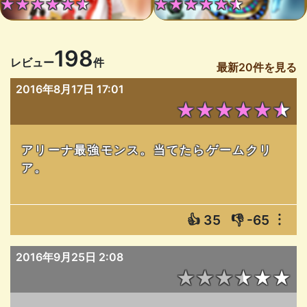
★★★★★★
★★★★★★
198
レビュー
件
最新20件を見る
2016年8月17日 17:01
★★★★★★
アリーナ最強モンス。当てたらゲームクリ
ア。
👍
35
👎
-65
︙
2016年9月25日 2:08
★★★★★★