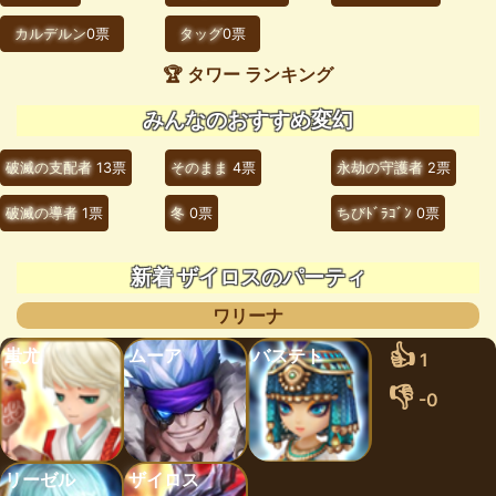
カルデルン
0票
タッグ
0票
🏆 タワー ランキング
みんなのおすすめ変幻
破滅の支配者
13票
そのまま
4票
永劫の守護者
2票
破滅の導者
1票
冬
0票
ちびﾄﾞﾗｺﾞﾝ
0票
新着 ザイロスのパーティ
ワリーナ
👍
蚩尤
ムーア
バステト
1
👎
-0
リーゼル
ザイロス