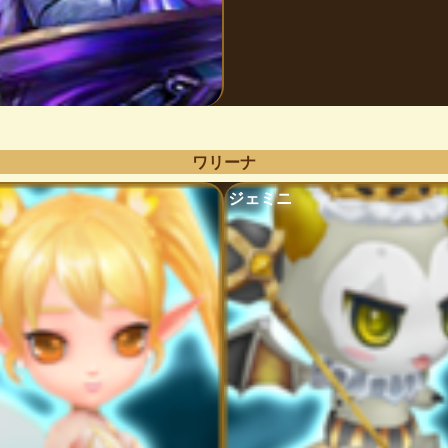
ワリーナ
ジェミニ