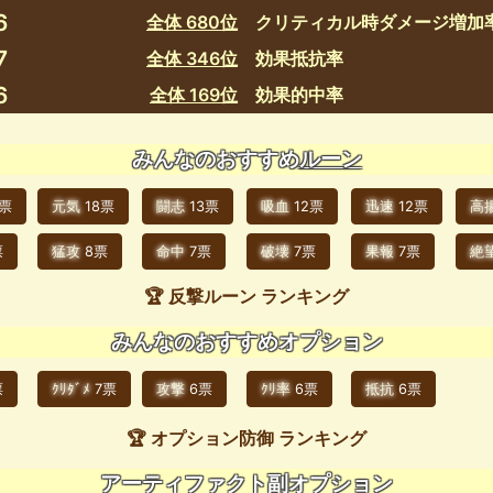
6
全体 680位
クリティカル時ダメージ増加
7
全体 346位
効果抵抗率
6
全体 169位
効果的中率
みんなのおすすめ
ルーン
4票
元気
18票
闘志
13票
吸血
12票
迅速
12票
高
票
猛攻
8票
命中
7票
破壊
7票
果報
7票
絶
🏆 反撃ルーン ランキング
みんなのおすすめオプション
票
ｸﾘﾀﾞﾒ
7票
攻撃
6票
ｸﾘ率
6票
抵抗
6票
🏆 オプション防御 ランキング
アーティファクト副オプション