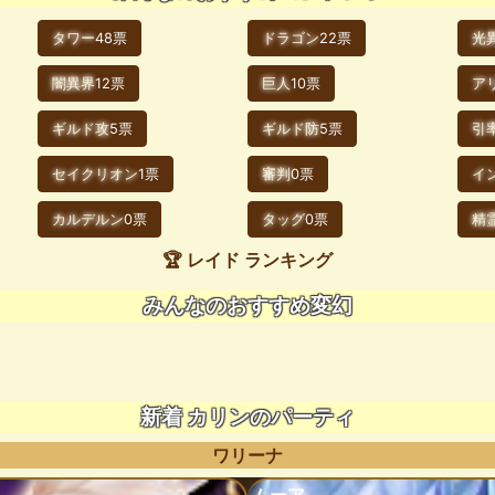
タワー
48票
ドラゴン
22票
光
闇異界
12票
巨人
10票
ア
ギルド攻
5票
ギルド防
5票
引
セイクリオン
1票
審判
0票
イ
カルデルン
0票
タッグ
0票
精
🏆 レイド ランキング
みんなのおすすめ変幻
新着 カリンのパーティ
ワリーナ