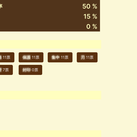
50 %
率
15 %
0 %
揚
11票
保護
11票
集中
11票
刃
11票
望
7票
封印
0票