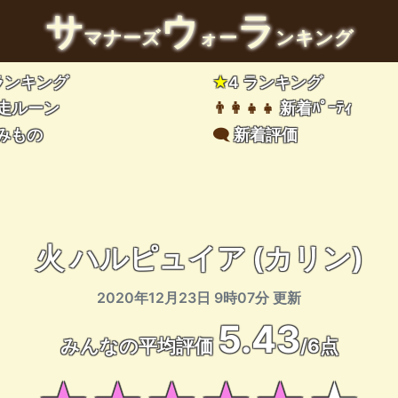
サ
ウ
ラ
マナーズ
ォー
ンキング
 ランキング
★
4 ランキング
走ルーン
👨‍👩‍👧‍👧
新着ﾊﾟｰﾃｨ
みもの
🗨️
新着評価
火 ハルピュイア (カリン)
2020年12月23日 9時07分 更新
5.43
みんなの平均評価
/6点