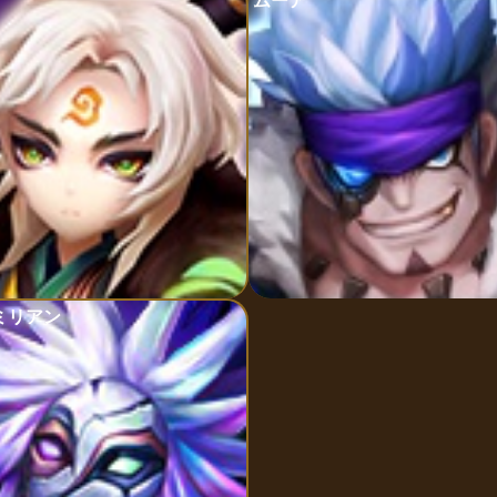
ムーア
ミリアン