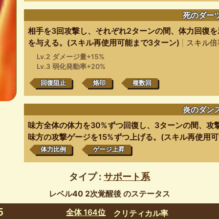
死のダー
相手を3回攻撃し、それぞれ2ターンの間、体力回復を
を与える。(スキル再使用可能まで3ターン)
[ スキル倍率
Lv.2 ダメージ量+15%
Lv.3 弱化発動率+20%
回復阻止
烙印
複数回
炎のダン
味方全体の体力を30%ずつ回復し、3ターンの間、攻
味方の攻撃ゲージを15%ずつ上げる。(スキル再使用可
体力比例
ゲージ上昇
タイプ :
サポート系
レベル40 2次覚醒後 のステータス
5
全体 164位
クリティカル率