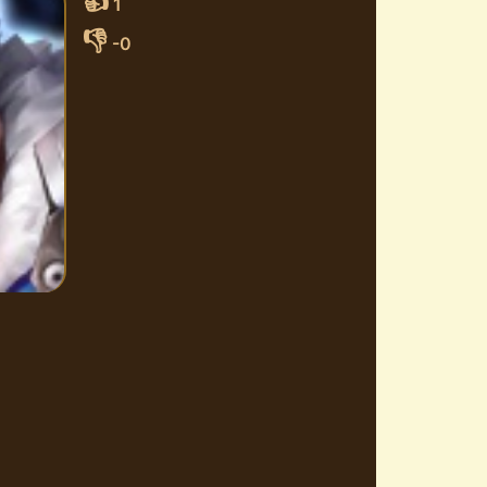
👍
1
👎
-0