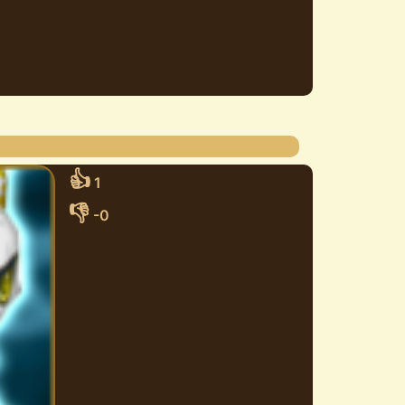
👍
1
👎
-0