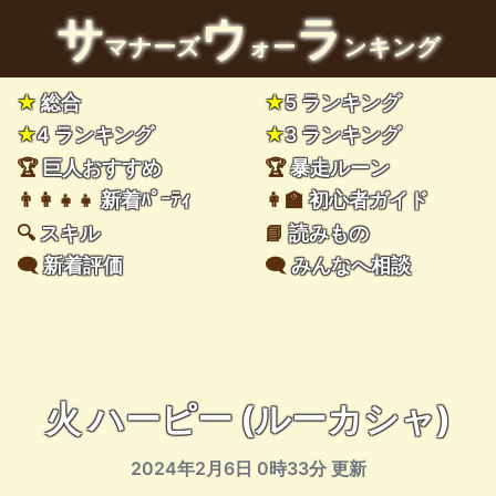
サ
ウ
ラ
マナーズ
ォー
ンキング
★
総合
★
5 ランキング
★
4 ランキング
★
3 ランキング
🏆
巨人おすすめ
🏆
暴走ルーン
👨‍👩‍👧‍👧
新着ﾊﾟｰﾃｨ
👩‍🏫
初心者ガイド
🔍
スキル
📘
読みもの
🗨️
新着評価
🗨️
みんなへ相談
火 ハーピー (ルーカシャ)
2024年2月6日 0時33分 更新