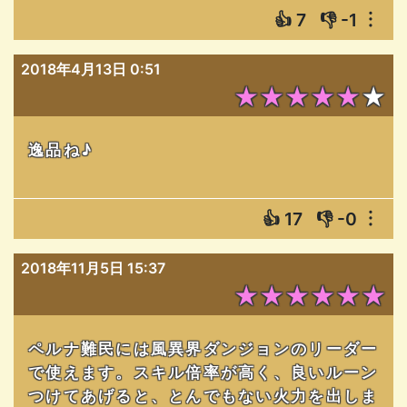
👍
7
👎
-1
︙
2018年4月13日 0:51
★★★★★★
逸品ね♪
👍
17
👎
-0
︙
2018年11月5日 15:37
★★★★★★
ペルナ難民には風異界ダンジョンのリーダー
で使えます。スキル倍率が高く、良いルーン
つけてあげると、とんでもない火力を出しま