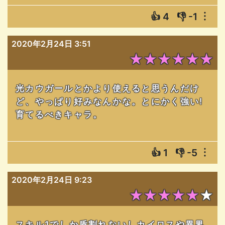
👍
4
👎
-1
︙
2020年2月24日 3:51
★★★★★★
光カウガールとかより使えると思うんだけ
ど、やっぱり好みなんかな。とにかく強い!
育てるべきキャラ。
👍
1
👎
-5
︙
2020年2月24日 9:23
★★★★★★
スキル1でしか盾割れないしカイロスや異界