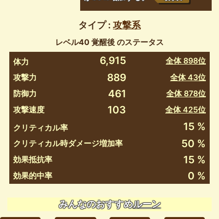
タイプ :
攻撃系
レベル40 覚醒後 のステータス
6,915
全体 898位
体力
889
攻撃力
全体 43位
461
防御力
全体 878位
103
攻撃速度
全体 425位
15 %
クリティカル率
50 %
クリティカル時ダメージ増加率
15 %
効果抵抗率
0 %
効果的中率
みんなのおすすめ
ルーン