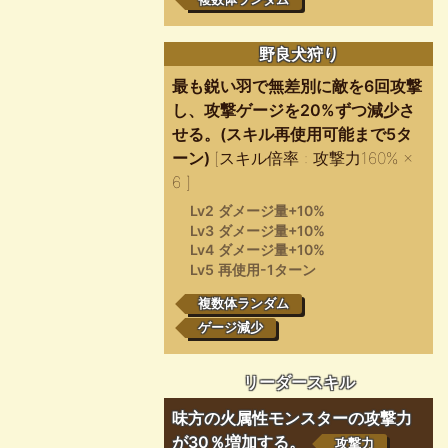
野良犬狩り
最も鋭い羽で無差別に敵を6回攻撃
し、攻撃ゲージを20%ずつ減少さ
せる。(スキル再使用可能まで5タ
ーン)
[スキル倍率 : 攻撃力160% ×
6 ]
Lv2 ダメージ量+10%
Lv3 ダメージ量+10%
Lv4 ダメージ量+10%
Lv5 再使用-1ターン
複数体ランダム
ゲージ減少
リーダースキル
味方の火属性モンスターの攻撃力
が30％増加する。
攻撃力