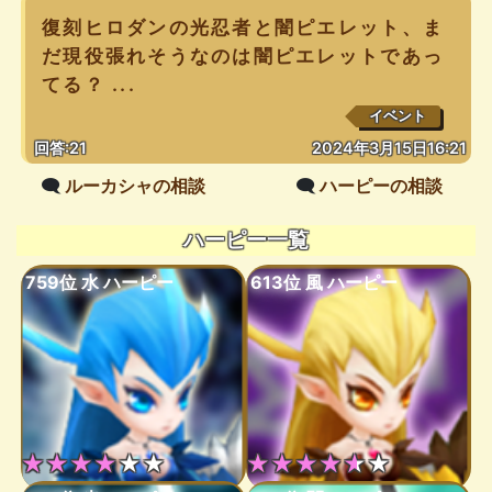
復刻ヒロダンの光忍者と闇ピエレット、ま
だ現役張れそうなのは闇ピエレットであっ
てる？ ...
イベント
回答:21
2024年3月15日16:21
🗨️
ルーカシャの相談
🗨️
ハーピーの相談
ハーピー一覧
759位 水 ハーピー
613位 風 ハーピー
★★★★★★
★★★★★★