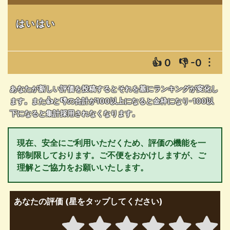
はいはい
👍
0
👎
-0
︙
あなたが新しい評価を投稿するとそれを基にランキングが変化し
ます。また👍と👎の合計が100以上になると金枠になり-100以
下になると集計採用されなくなります。
現在、安全にご利用いただくため、評価の機能を一
部制限しております。ご不便をおかけしますが、ご
理解とご協力をお願いいたします。
あなたの評価 (星をタップしてください)