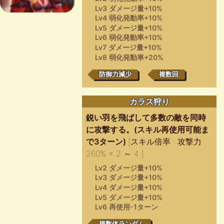
Lv3 ダメージ量+10%
Lv4 弱化発動率+10%
Lv5 ダメージ量+10%
Lv6 弱化発動率+10%
Lv7 ダメージ量+10%
Lv8 弱化発動率+20%
防御力減少
複数回
カラス狩り
鋭い羽を飛ばして多数の敵を同時
に攻撃する。(スキル再使用可能ま
で3ターン)
[スキル倍率 : 攻撃力
260% × 2 ～ 4 ]
Lv2 ダメージ量+10%
Lv3 ダメージ量+10%
Lv4 ダメージ量+10%
Lv5 ダメージ量+10%
Lv6 再使用-1ターン
複数体ランダム