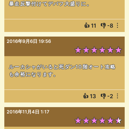
暴走反撃付けてデバフ大盛りに。
👍
11
👎
-8
︙
2016年9月6日 19:56
★★★★★★
ルーカシャがいると死ダン10階オート攻略
も余裕になります。
👍
13
👎
-2
︙
2016年11月4日 1:17
★★★★★★