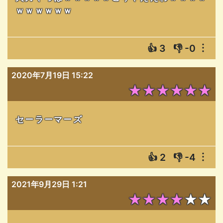
ｗｗｗｗｗｗ
👍
3
👎
-0
︙
2020年7月19日 15:22
★★★★★★
セーラーマーズ
👍
2
👎
-4
︙
2021年9月29日 1:21
★★★★★★