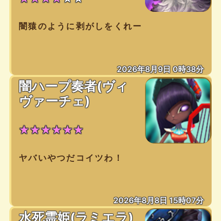
闇猿のように剥がしをくれー
2026年8月9日 0時38分
闇ハープ奏者(ヴィ
ヴァーチェ)
★★★★★★
ヤバいやつだコイツわ！
2026年8月8日 15時07分
水死霊姫(ラミエラ)