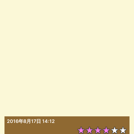
2016年8月17日 14:12
★★★★★★