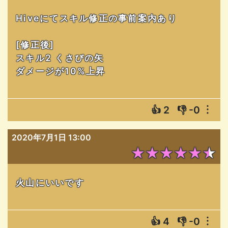
Hiveにてスキル修正の事前案内あり
[修正後]
スキル2 くさびの矢
ダメージが10%上昇
👍
2
👎
-0
︙
2020年7月1日 13:00
★★★★★★
火山にいいです
👍
4
👎
-0
︙