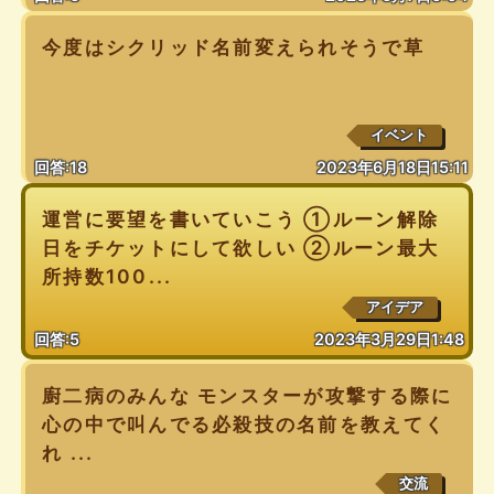
今度はシクリッド名前変えられそうで草
イベント
回答:18
2023年6月18日15:11
運営に要望を書いていこう ①ルーン解除
日をチケットにして欲しい ②ルーン最大
所持数100...
アイデア
回答:5
2023年3月29日1:48
廚二病のみんな モンスターが攻撃する際に
心の中で叫んでる必殺技の名前を教えてく
れ ...
交流