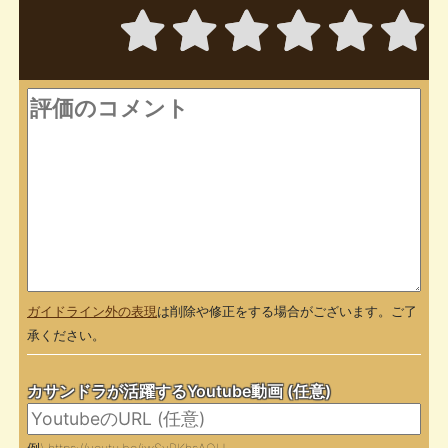
ガイドライン外の表現
は削除や修正をする場合がございます。ご了
承ください。
カサンドラが活躍するYoutube動画 (任意)