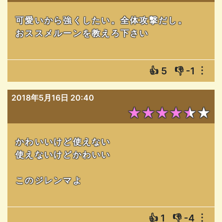
可愛いから強くしたい。全体攻撃だし。
おススメルーンを教えろ下さい
👍
5
👎
-1
︙
2018年5月16日 20:40
★★★★★★
かわいいけど使えない
使えないけどかわいい
このジレンマよ
👍
1
👎
-4
︙