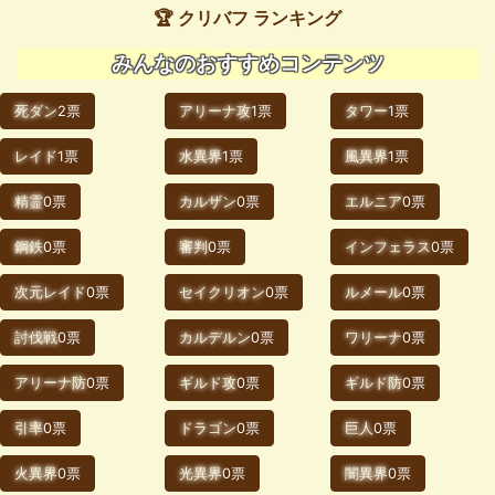
🏆 クリバフ ランキング
みんなのおすすめコンテンツ
死ダン
2票
アリーナ攻
1票
タワー
1票
レイド
1票
水異界
1票
風異界
1票
精霊
0票
カルザン
0票
エルニア
0票
鋼鉄
0票
審判
0票
インフェラス
0票
次元レイド
0票
セイクリオン
0票
ルメール
0票
討伐戦
0票
カルデルン
0票
ワリーナ
0票
アリーナ防
0票
ギルド攻
0票
ギルド防
0票
引率
0票
ドラゴン
0票
巨人
0票
火異界
0票
光異界
0票
闇異界
0票