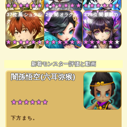
★★★★★★
★★★★★★
★★★★★★
37位 風 シュタル
2位 闇 オラクル
323位 闇 麒麟の
ク
剣客
★★★★★★
★★★★★★
★★★★★★
新着モンスター評価と動画
闇孫悟空(六耳弥猴)
★★★★★★
下方まち。