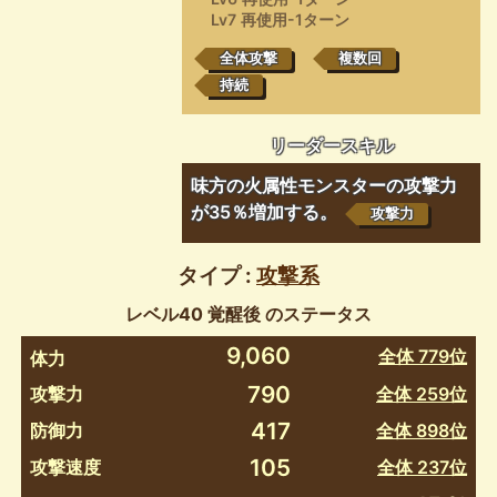
Lv7 再使用-1ターン
全体攻撃
複数回
持続
リーダースキル
味方の火属性モンスターの攻撃力
が35％増加する。
攻撃力
タイプ :
攻撃系
レベル40 覚醒後 のステータス
9,060
全体 779位
体力
790
攻撃力
全体 259位
417
防御力
全体 898位
105
攻撃速度
全体 237位