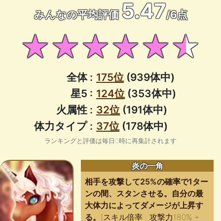
5.47
みんなの平均評価
/6点
★★★★★★
全体 :
175位
(939体中)
星5 :
124位
(353体中)
火属性 :
32位
(191体中)
体力タイプ :
37位
(178体中)
ランキングと評価は毎日0時に再集計されます
炎の一角
相手を攻撃して25%の確率で1ター
ンの間、スタンさせる。自分の最
大体力によってダメージが上昇す
る。
[スキル倍率 : 攻撃力180% +