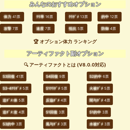
みんなのおすすめオプション
体力
41票
ｸﾘ率
16票
ｸﾘﾀﾞﾒ
13票
的中
12票
攻撃
7票
速度
7票
抵抗
5票
防御
4票
🏆 オプション体力 ランキング
アーティファクト副オプション
🔍 アーティファクトとは (V8.0.0対応)
S3回復
41票
S4回復
9票
S2的中
6票
S3-4ｸﾘﾀﾞﾒ
5票
S1ｸﾘﾀﾞﾒ
5票
火被ﾀﾞﾒ
5票
追ﾀﾞﾒ:体
5票
反協ﾀﾞﾒ
4票
闇与ﾀﾞﾒ
4票
追ﾀﾞﾒ:攻
4票
S1回復
3票
S1的中
3票
S3的中
3票
風与ﾀﾞﾒ
3票
水被ﾀﾞﾒ
3票