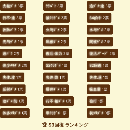
光被ﾀﾞﾒ
3票
ｸﾘﾊﾞﾌ
3票
追ﾀﾞﾒ:速
3票
行不:速
3票
被ｸﾘﾀﾞﾒ
3票
S4的中
2票
攻防ﾊﾞﾌ
2票
火与ﾀﾞﾒ
2票
水与ﾀﾞﾒ
2票
光与ﾀﾞﾒ
2票
風被ﾀﾞﾒ
2票
闇被ﾀﾞﾒ
2票
速ﾊﾞﾌ
2票
復活:体力
2票
復活:ｹﾞｰｼﾞ
2票
体少ｸﾘﾀﾞﾒ
2票
S2ｸﾘﾀﾞﾒ
1票
S2回復
1票
失体:攻
1票
失体:防
1票
失体:速
1票
反射ﾀﾞﾒ
1票
爆弾ﾀﾞﾒ
1票
吸血量
1票
追ﾀﾞﾒ:防
1票
行不:被ﾀﾞﾒ
1票
強打
1票
体多ｸﾘﾀﾞﾒ
1票
単ｸﾘﾀﾞﾒ
1票
初ｸﾘﾀﾞﾒ
0票
🏆 S3回復 ランキング