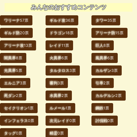
みんなのおすすめコンテンツ
ワリーナ
57票
ギルド攻
36票
タワー
35票
ギルド防
20票
ドラゴン
18票
アリーナ防
15票
アリーナ攻
13票
レイド
11票
巨人
8票
闇異界
8票
火異界
6票
風異界
6票
光異界
5票
タルタロス
3票
カルザン
3票
エルニア
3票
審判
3票
引率
2票
死ダン
2票
水異界
2票
カルデルン
2票
セイクリオン
1票
ルメール
1票
鋼鉄
1票
インフェラス
0票
次元レイド
0票
討伐戦
0票
タッグ
0票
精霊
0票