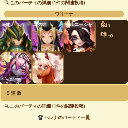
🔍 このパーティの詳細 (1件の関連投稿)
ワリーナ
👍
レオ
ニクス
タルニーシャ
1
👎
-0
ブロディア
ヘレナ
５連敗
🔍 このパーティの詳細 (1件の関連投稿)
🏆
ヘレナのパーティ一覧