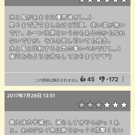
水と風があまりに優秀過ぎ(._.)
星６まで育てましたけど正直、使い道が無い
です。ルーン次第というのもあるのかも知れ
ないですが、それを差し引いても残念。
水と風と比較すると気の毒レベルです(._.)
修正を心よりお待ちしております(°∀°)
👍
45
👎
-172
︙
この投稿は集計されません
2017年7月28日 13:51
★★★★★★
最大体力半減は、減らしすぎやろがっ！あ
と、あのデカイ角は飾りかっ？5倍撃くらい