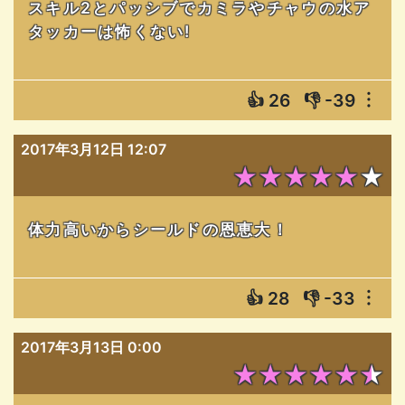
スキル2とパッシブでカミラやチャウの水ア
タッカーは怖くない!
👍
26
👎
-39
︙
2017年3月12日 12:07
★★★★★★
体力高いからシールドの恩恵大！
👍
28
👎
-33
︙
2017年3月13日 0:00
★★★★★★