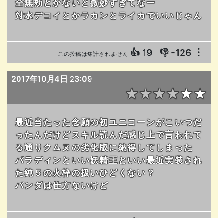
全無効とかないと微妙すぎてなー
対水デコイとかラカンとライカでいいじゃん
👍
19
👎
-126
︙
この投稿は集計されません
2017年10月4日 23:09
★★★★★★
最近当たった念願の初ユニコーンがこいつだ
ったんだけどスキル読んだ感じ上で言われて
る通りクムヌの劣化版に納得してしまった
パラディンといい妖精王といい最近実装され
た純５の火枠の扱いひどくない？
パンダは仕方ないけど