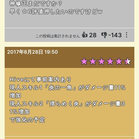
神修正まだですか？
早く☆6評価押したいのですけどw
👍
28
👎
-143
︙
この投稿は集計されません
2017年8月28日 19:50
★★★★★★
Hiveにて事前案内あり
現人スキル1「炎の一角」がダメージ量11%
増加
現人スキル2「揺らめく炎」がダメージ量3
1%増加
で強化の予定