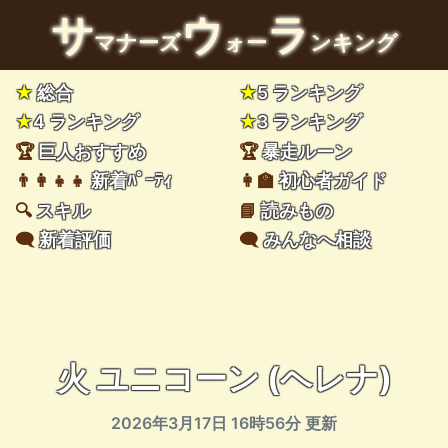
サ
ウ
ラ
マナーズ
ォー
ンキング
★
総合
★
5 ランキング
★
4 ランキング
★
3 ランキング
🏆
巨人おすすめ
🏆
暴走ルーン
👨‍👩‍👧‍👧
新着ﾊﾟｰﾃｨ
👩‍🏫
初心者ガイド
🔍
スキル
📘
読みもの
🗨️
新着評価
🗨️
みんなへ相談
火 ユニコーン (ヘレナ)
2026年3月17日 16時56分 更新