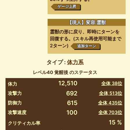
ゲージ上昇
【現人】変容:霊獣
霊獣の形に戻り、即時にターンを
回復する。(スキル再使用可能まで
2ターン)
追加ターン
タイプ :
体力系
レベル40 覚醒後 のステータス
12,510
全体 38位
体力
692
攻撃力
全体 513位
615
防御力
全体 435位
100
攻撃速度
全体 703位
15 %
クリティカル率