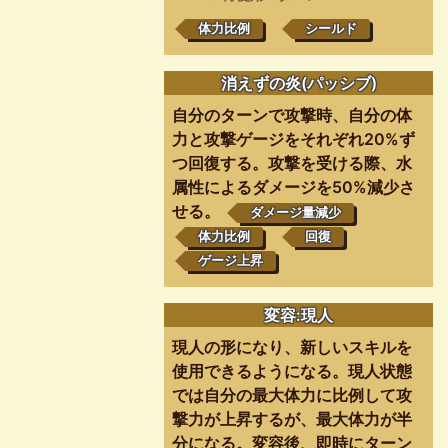
体力比例
シールド
消えずの炎(パッシブ)
自分のターンで攻撃時、自分の体
力と攻撃ゲージをそれぞれ20%ず
つ回復する。攻撃を受ける際、水
属性によるダメージを50%減少さ
せる。
ダメージ量減少
体力比例
回復
ゲージ上昇
変容:現人
現人の形になり、新しいスキルを
使用できるようになる。現人状態
では自分の最大体力に比例して攻
撃力が上昇するが、最大体力が半
分になる。変容後、即時にターン