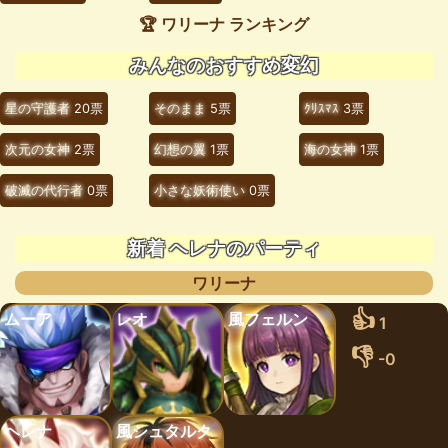
🏆 ワリーナ ランキング
みんなのおすすめ変幻
星の守護者
20票
そのまま
5票
ｸﾘｽﾏｽ
3票
次元の女神
2票
幻想の翼
1票
海の女神
1票
破滅の代行者
0票
小さな妖術使い
0票
新着 ヘレナのパーティ
ワリーナ
👍
ムーア
レオ
風フェルン
1
👎
-0
ヘレナ
風シュタルク