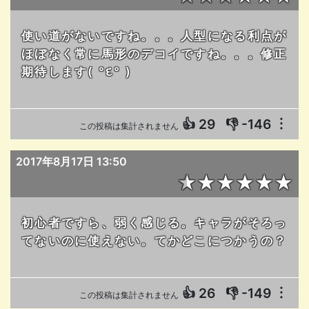
使い道がないですね。。。人型になる利点が
ほぼなく常に馬形のデコイですね。。。修正
期待します( °દ° )
👍
29
👎
-146
︙
この投稿は集計されません
2017年8月17日 13:50
★★★★★★
初心者ですら、弱く感じる。キャラがそろっ
てないのに使えない。てかどこにつかうの？
👍
26
👎
-149
︙
この投稿は集計されません