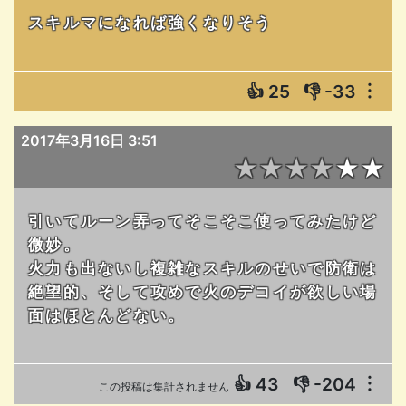
スキルマになれば強くなりそう
👍
25
👎
-33
︙
2017年3月16日 3:51
★★★★★★
引いてルーン弄ってそこそこ使ってみたけど
微妙。
火力も出ないし複雑なスキルのせいで防衛は
絶望的、そして攻めで火のデコイが欲しい場
面はほとんどない。
👍
43
👎
-204
︙
この投稿は集計されません