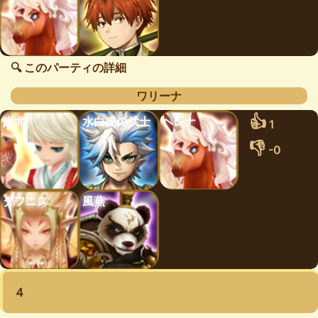
🔍 このパーティの詳細
ワリーナ
👍
蚩尤
水白虎の武士
ヘレナ
1
👎
-0
ダフニス
風燕
４