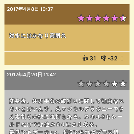
2017年4月8日 10:37
★★★★★★
対水にはかなり高耐久
👍
31
👎
-32
︙
2017年4月20日 11:42
★★★★★★
変身後、体力半分の縦割りに関して強力なス
キルとはいえず、火マジカルブラウニーでさ
え縦割りの他に強打もある。スキル3もシー
ルドだけでは他の☆4にさえ劣る。
最低でもゲージup、純5であればプラス追