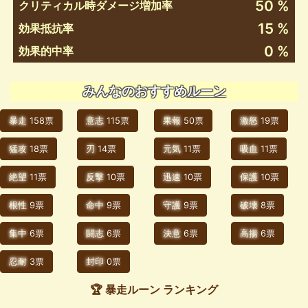
50 %
クリティカル時ダメージ増加率
15 %
効果抵抗率
0 %
効果的中率
みんなのおすすめ
ルーン
暴走
158票
意志
115票
果報
50票
激怒
19票
猛攻
18票
刃
14票
元気
11票
吸血
11票
絶望
11票
反撃
10票
迅速
10票
保護
10票
根性
9票
命中
9票
守護
9票
破壊
8票
集中
6票
闘志
6票
決意
6票
高揚
6票
忍耐
3票
封印
0票
🏆 暴走ルーン ランキング