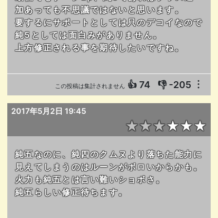
加あっても不思議ではないと思います。
要するにサポートとしては只のデコイなので
純5としては面白みがありません。
上方修正される事を期待したいですね。
👍
74
👎
-205
︙
この投稿は集計されません
2017年5月2日 19:45
★★★★★★
純五なのに、純四のクムヌより落ちた能力に
見えてしまうのはルーンがボロいからかも。
火力も純五とは言い難いショボさ。
純五らしい修正待ちます。