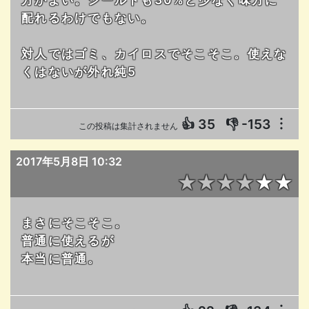
配れるわけでもない。
対人ではゴミ、カイロスでそこそこ。使えな
くはないが外れ純5
👍
35
👎
-153
︙
この投稿は集計されません
2017年5月8日 10:32
★★★★★★
まさにそこそこ。
普通に使えるが
本当に普通。