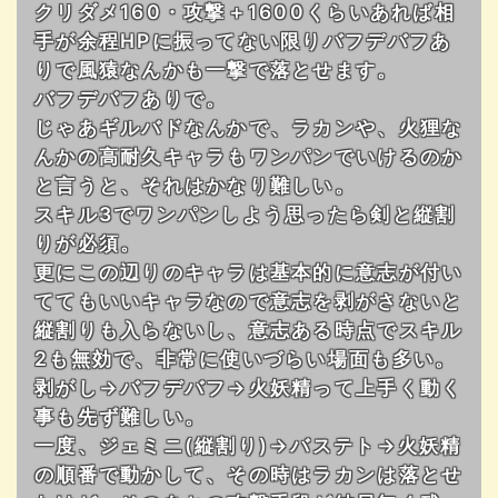
クリダメ160・攻撃＋1600くらいあれば相
手が余程HPに振ってない限りバフデバフあ
りで風猿なんかも一撃で落とせます。
バフデバフありで。
じゃあギルバドなんかで、ラカンや、火狸な
んかの高耐久キャラもワンパンでいけるのか
と言うと、それはかなり難しい。
スキル3でワンパンしよう思ったら剣と縦割
りが必須。
更にこの辺りのキャラは基本的に意志が付い
ててもいいキャラなので意志を剥がさないと
縦割りも入らないし、意志ある時点でスキル
2も無効で、非常に使いづらい場面も多い。
剥がし→バフデバフ→火妖精って上手く動く
事も先ず難しい。
一度、ジェミニ(縦割り)→バステト→火妖精
の順番で動かして、その時はラカンは落とせ