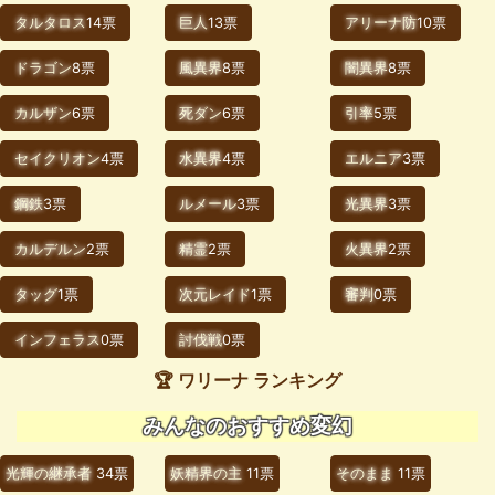
タルタロス
14票
巨人
13票
アリーナ防
10票
ドラゴン
8票
風異界
8票
闇異界
8票
カルザン
6票
死ダン
6票
引率
5票
セイクリオン
4票
水異界
4票
エルニア
3票
鋼鉄
3票
ルメール
3票
光異界
3票
カルデルン
2票
精霊
2票
火異界
2票
タッグ
1票
次元レイド
1票
審判
0票
インフェラス
0票
討伐戦
0票
🏆 ワリーナ ランキング
みんなのおすすめ変幻
光輝の継承者
34票
妖精界の主
11票
そのまま
11票