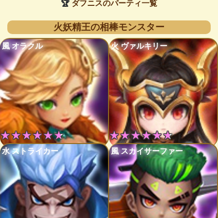
🏆
ダフニスのパーティ一覧
火妖精王の相棒モンスター
風 オラクル
火 ヴァルキリー
★★★★★★
★★★★★★
水 ストライカー
風 スカイサーファー