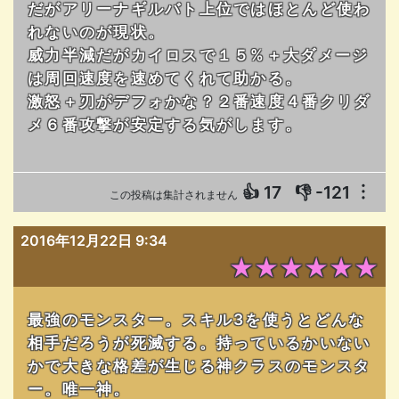
だがアリーナギルバト上位ではほとんど使わ
れないのが現状。
威力半減だがカイロスで１５%＋大ダメージ
は周回速度を速めてくれて助かる。
激怒＋刃がデフォかな？２番速度４番クリダ
メ６番攻撃が安定する気がします。
👍
17
👎
-121
︙
この投稿は集計されません
2016年12月22日 9:34
★★★★★★
最強のモンスター。スキル3を使うとどんな
相手だろうが死滅する。持っているかいない
かで大きな格差が生じる神クラスのモンスタ
ー。唯一神。