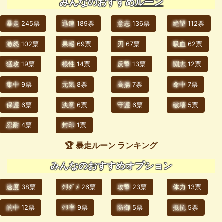
みんなのおすすめ
ルーン
暴走
245票
迅速
189票
意志
136票
絶望
112票
激怒
102票
果報
69票
刃
67票
吸血
62票
猛攻
19票
根性
14票
反撃
13票
闘志
12票
集中
9票
元気
8票
高揚
7票
命中
7票
保護
6票
決意
6票
守護
6票
破壊
5票
忍耐
4票
封印
1票
🏆 暴走ルーン ランキング
みんなのおすすめオプション
速度
38票
ｸﾘﾀﾞﾒ
26票
攻撃
23票
体力
13票
的中
12票
ｸﾘ率
9票
防御
5票
抵抗
5票