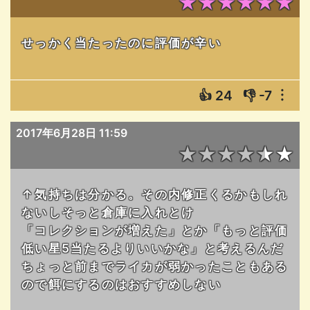
★★★★★★
せっかく当たったのに評価が辛い
👍
24
👎
-7
︙
2017年6月28日 11:59
★★★★★★
↑気持ちは分かる。その内修正くるかもしれ
ないしそっと倉庫に入れとけ
「コレクションが増えた」とか「もっと評価
低い星5当たるよりいいかな」と考えるんだ
ちょっと前までライカが弱かったこともある
ので餌にするのはおすすめしない