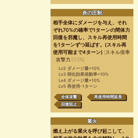
炎の圧制
相手全体にダメージを与え、それ
ぞれ70%の確率で1ターンの間体力
回復を邪魔し、スキル再使用時間
を1ターンずつ延ばす。(スキル再
使用可能まで4ターン)
[スキル倍率
: 攻撃力320%]
Lv2 ダメージ量+10%
Lv3 弱化効果発動率+10%
Lv4 ダメージ量+10%
Lv5 再使用-1ターン
全体攻撃
再使用時間延長
回復阻止
業火
燃え上がる業火を呼び起こして、