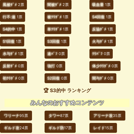
風被ﾀﾞﾒ
2票
闇被ﾀﾞﾒ
2票
吸血量
1票
行不:速
1票
被ｸﾘﾀﾞﾒ
1票
S4回復
1票
S4的中
1票
単ｸﾘﾀﾞﾒ
1票
反協ﾀﾞﾒ
1票
S1回復
1票
S3回復
1票
火与ﾀﾞﾒ
1票
水与ﾀﾞﾒ
1票
速ﾊﾞﾌ
0票
ｸﾘﾊﾞﾌ
0票
反射ﾀﾞﾒ
0票
強打
0票
体少ｸﾘﾀﾞﾒ
0票
初ｸﾘﾀﾞﾒ
0票
S2回復
0票
闇与ﾀﾞﾒ
0票
🏆 S3的中 ランキング
みんなのおすすめコンテンツ
ワリーナ
95票
タワー
87票
アリーナ攻
35票
ギルド攻
24票
ギルド防
17票
レイド
15票