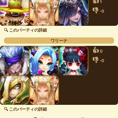
👍
モリス
ダフニス
ラミエラ
1
👎
-0
🔍 このパーティの詳細
ワリーナ
👍
ムーア
ミーナ
ニッキー
0
👎
-0
オーディン
ダフニス
🔍 このパーティの詳細