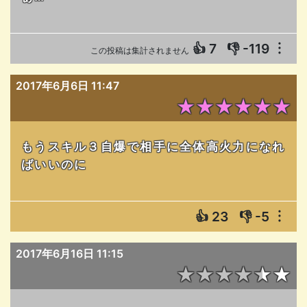
👍
7
👎
-119
︙
この投稿は集計されません
2017年6月6日 11:47
★★★★★★
もうスキル３自爆で相手に全体高火力になれ
ばいいのに
👍
23
👎
-5
︙
2017年6月16日 11:15
★★★★★★