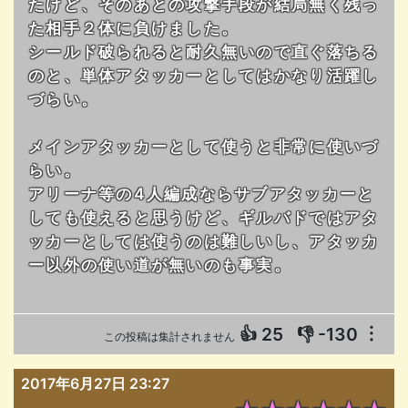
たけど、そのあとの攻撃手段が結局無く残っ
た相手２体に負けました。
シールド破られると耐久無いので直ぐ落ちる
のと、単体アタッカーとしてはかなり活躍し
づらい。
メインアタッカーとして使うと非常に使いづ
らい。
アリーナ等の4人編成ならサブアタッカーと
しても使えると思うけど、ギルバドではアタ
ッカーとしては使うのは難しいし、アタッカ
ー以外の使い道が無いのも事実。
👍
25
👎
-130
︙
この投稿は集計されません
2017年6月27日 23:27