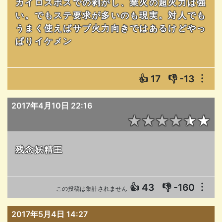
カイロスボスでの剥がし、業火の超火力は強
い。でもステ要求が多いのも現実。対人でも
うまく使えばサブ火力向きではあるけどやっ
ぱりイケメン
👍
17
👎
-13
︙
2017年4月10日 22:16
★★★★★★
残念妖精王
👍
43
👎
-160
︙
この投稿は集計されません
2017年5月4日 14:27