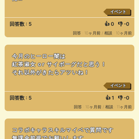
イベント
回答数 : 5
👍
0
👎
-0
回答 : 10ヶ月前 /
相談 : 10ヶ月前
今月のヒーロー闇は
紅茶淑女 or サイボーグだと思う！
それ以外がきたらアツいね！
イベント
回答数 : 5
👍
1
👎
-0
回答 : 10ヶ月前 /
相談 : 11ヶ月前
コラボキャラスキルマイベで質問です
無課金前提でお願いします