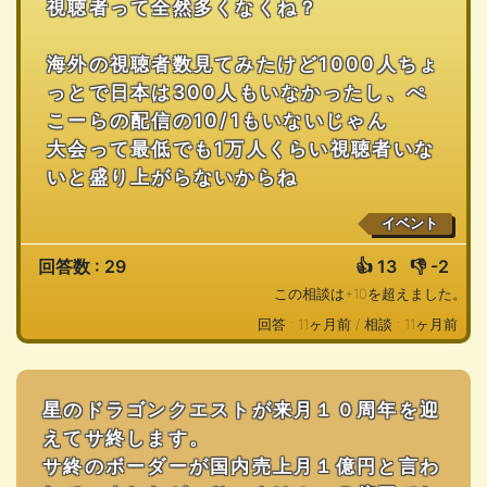
視聴者って全然多くなくね？
海外の視聴者数見てみたけど1000人ちょ
っとで日本は300人もいなかったし、ぺ
こーらの配信の10/1もいないじゃん
大会って最低でも1万人くらい視聴者いな
いと盛り上がらないからね
イベント
回答数 : 29
👍
13
👎
-2
この相談は+10を超えました。
回答 : 11ヶ月前 /
相談 : 11ヶ月前
星のドラゴンクエストが来月１０周年を迎
えてサ終します。
サ終のボーダーが国内売上月１億円と言わ