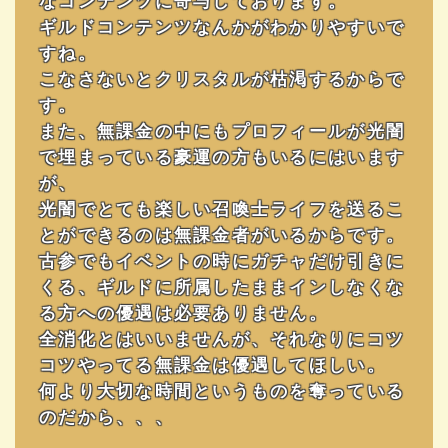
なコンテンツに寄与しております。
ギルドコンテンツなんかがわかりやすいで
すね。
こなさないとクリスタルが枯渇するからで
す。
また、無課金の中にもプロフィールが光闇
で埋まっている豪運の方もいるにはいます
が、
光闇でとても楽しい召喚士ライフを送るこ
とができるのは無課金者がいるからです。
古参でもイベントの時にガチャだけ引きに
くる、ギルドに所属したままインしなくな
る方への優遇は必要ありません。
全消化とはいいませんが、それなりにコツ
コツやってる無課金は優遇してほしい。
何より大切な時間というものを奪っている
のだから、、、