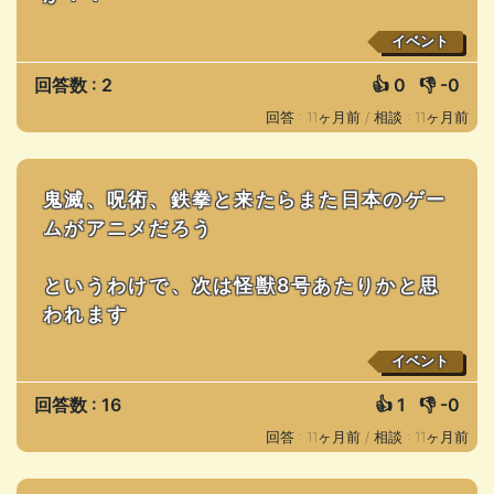
イベント
回答数 : 2
👍
0
👎
-0
回答 : 11ヶ月前 /
相談 : 11ヶ月前
鬼滅、呪術、鉄拳と来たらまた日本のゲー
ムがアニメだろう
というわけで、次は怪獣8号あたりかと思
われます
イベント
回答数 : 16
👍
1
👎
-0
回答 : 11ヶ月前 /
相談 : 11ヶ月前