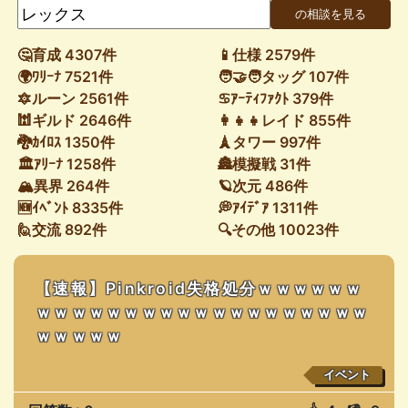
🤔育成 4307件
📱仕様 2579件
🌍ﾜﾘｰﾅ 7521件
🧑‍🤝‍🧑タッグ 107件
🔯ルーン 2561件
♋ｱｰﾃｨﾌｧｸﾄ 379件
🕍ギルド 2646件
👩‍👧‍👧レイド 855件
🐉ｶｲﾛｽ 1350件
🗼タワー 997件
🏛ｱﾘｰﾅ 1258件
🏯模擬戦 31件
🏔異界 264件
🪐次元 486件
🆕ｲﾍﾞﾝﾄ 8335件
💭ｱｲﾃﾞｱ 1311件
🙋交流 892件
🔍その他 10023件
【速報】Pinkroid失格処分ｗｗｗｗｗｗ
ｗｗｗｗｗｗｗｗｗｗｗｗｗｗｗｗｗｗｗ
ｗｗｗｗｗ
イベント