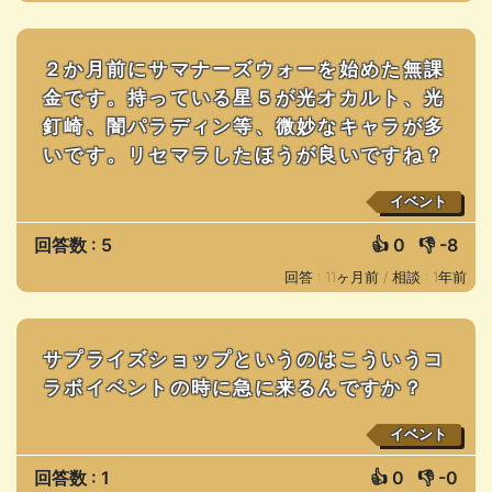
２か月前にサマナーズウォーを始めた無課
金です。持っている星５が光オカルト、光
釘崎、闇パラディン等、微妙なキャラが多
いです。リセマラしたほうが良いですね？
イベント
回答数 : 5
👍
0
👎
-8
回答 : 11ヶ月前 /
相談 : 1年前
サプライズショップというのはこういうコ
ラボイベントの時に急に来るんですか？
イベント
回答数 : 1
👍
0
👎
-0