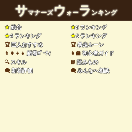
サ
ウ
ラ
マナーズ
ォー
ンキング
★
総合
★
5 ランキング
★
4 ランキング
★
3 ランキング
🏆
巨人おすすめ
🏆
暴走ルーン
👨‍👩‍👧‍👧
新着ﾊﾟｰﾃｨ
👩‍🏫
初心者ガイド
🔍
スキル
📘
読みもの
🗨️
新着評価
🗨️
みんなへ相談