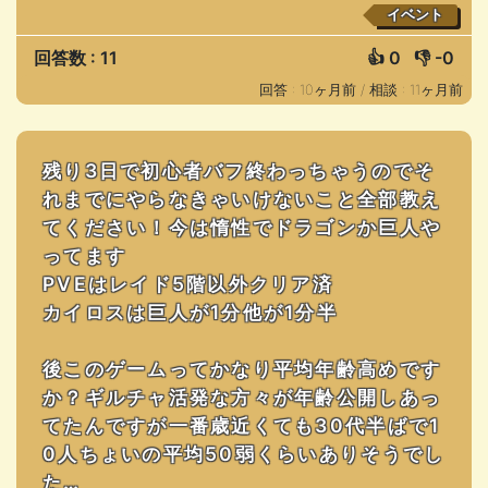
イベント
回答数 : 11
👍
0
👎
-0
回答 : 10ヶ月前 /
相談 : 11ヶ月前
残り3日で初心者バフ終わっちゃうのでそ
れまでにやらなきゃいけないこと全部教え
てください！今は惰性でドラゴンか巨人や
ってます
PVEはレイド5階以外クリア済
カイロスは巨人が1分他が1分半
後このゲームってかなり平均年齢高めです
か？ギルチャ活発な方々が年齢公開しあっ
てたんですが一番歳近くても30代半ばで1
0人ちょいの平均50弱くらいありそうでし
た…