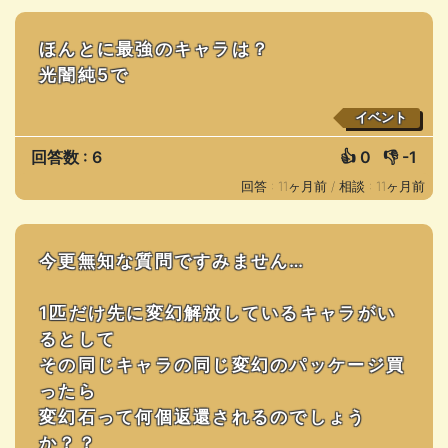
ほんとに最強のキャラは？
光闇純5で
イベント
回答数 : 6
👍
0
👎
-1
回答 : 11ヶ月前 /
相談 : 11ヶ月前
今更無知な質問ですみません…
1匹だけ先に変幻解放しているキャラがい
るとして
その同じキャラの同じ変幻のパッケージ買
ったら
変幻石って何個返還されるのでしょう
か？？