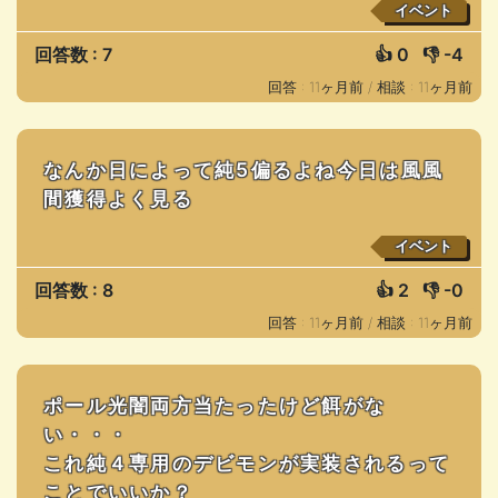
イベント
回答数 : 7
👍
0
👎
-4
回答 : 11ヶ月前 /
相談 : 11ヶ月前
なんか日によって純5偏るよね今日は風風
間獲得よく見る
イベント
回答数 : 8
👍
2
👎
-0
回答 : 11ヶ月前 /
相談 : 11ヶ月前
ポール光闇両方当たったけど餌がな
い・・・
これ純４専用のデビモンが実装されるって
ことでいいか？