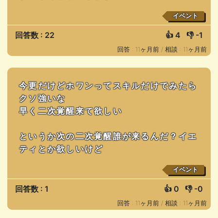
イベント
回答数 : 22
👍
4
👎
-1
回答 : 11ヶ月前 /
相談 : 11ヶ月前
今更だけどホワンってスキルだけでみたら
クソ強いな
早く二次覚醒来て欲しい
というか次の二次覚醒誰が来るんだ？イエ
ティとか欲しいけど
イベント
回答数 : 1
👍
0
👎
-0
回答 : 11ヶ月前 /
相談 : 11ヶ月前