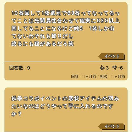
10枚回して1枚還元で63枚ってなってるっ
てことは光闇属性合わせて確実に630以上
回してることになるけど純5 1体しか出
てないわそれも被りだし
絞るにも程があるだろ笑
イベント
回答数 : 9
👍
3
👎
-6
回答 : 11ヶ月前 /
相談 : 11ヶ月前
鉄拳コラボイベントの形状アイテムの羽み
たいなのはどうやって手に入れるのです
か？
イベント