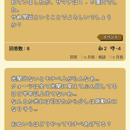
れていましたが、サマナは１．５億円でし
た。
サ終間近ということでよろしいでしょう
か？
イベント
回答数 : 8
👍
2
👎
-4
回答 : 11ヶ月前 /
相談 : 11ヶ月前
光闇出ないとモチベ上がらんなあ…
クォーツは全て光闇に変えてぶん回してる
けど半年以上出てないわ…
なんとか光仁は引けたから少しは原動力に
なりそう…
おぬいらはどうやってモチベあげてる？