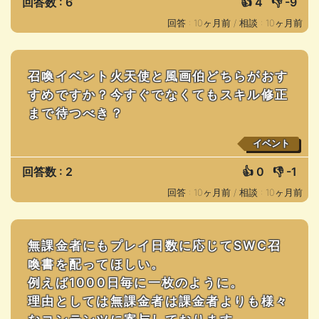
回答数 : 6
👍
4
👎
-9
回答 : 10ヶ月前 /
相談 : 10ヶ月前
召喚イベント火天使と風画伯どちらがおす
すめですか？今すぐでなくてもスキル修正
まで待つべき？
イベント
回答数 : 2
👍
0
👎
-1
回答 : 10ヶ月前 /
相談 : 10ヶ月前
無課金者にもプレイ日数に応じてSWC召
喚書を配ってほしい。
例えば1000日毎に一枚のように。
理由としては無課金者は課金者よりも様々