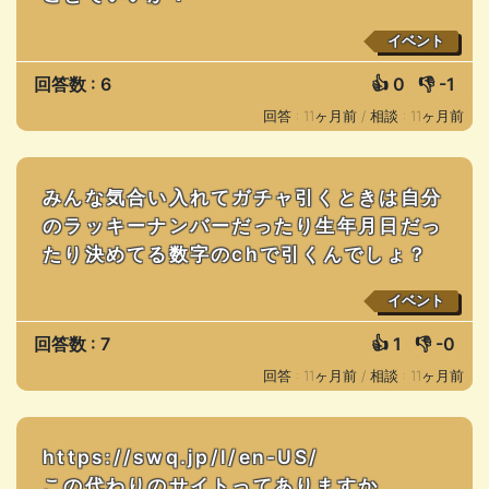
イベント
回答数 : 6
👍
0
👎
-1
回答 : 11ヶ月前 /
相談 : 11ヶ月前
みんな気合い入れてガチャ引くときは自分
のラッキーナンバーだったり生年月日だっ
たり決めてる数字のchで引くんでしょ？
イベント
回答数 : 7
👍
1
👎
-0
回答 : 11ヶ月前 /
相談 : 11ヶ月前
https://swq.jp/l/en-US/
この代わりのサイトってありますか