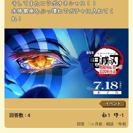
そしてまたコラボオネシャス！！
水猗窩座をぶっ壊れでガチャに入れてく
れ！
イベント
回答数 : 4
👍
1
👎
-1
回答 : 11ヶ月前 /
相談 : 1年前