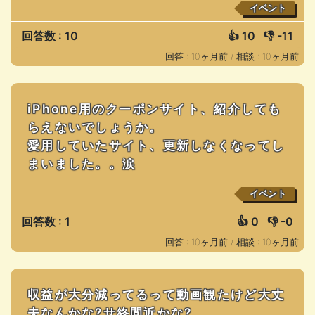
イベント
回答数 : 10
👍
10
👎
-11
回答 : 10ヶ月前 /
相談 : 10ヶ月前
iPhone用のクーポンサイト、紹介しても
らえないでしょうか。
愛用していたサイト、更新しなくなってし
まいました。。涙
イベント
回答数 : 1
👍
0
👎
-0
回答 : 10ヶ月前 /
相談 : 10ヶ月前
収益が大分減ってるって動画観たけど大丈
夫なんかな?サ終間近かな?