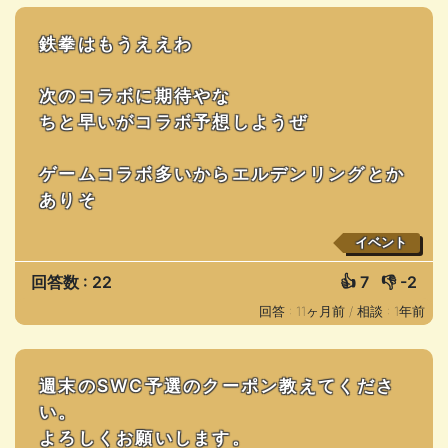
鉄拳はもうええわ
次のコラボに期待やな
ちと早いがコラボ予想しようぜ
ゲームコラボ多いからエルデンリングとか
ありそ
イベント
回答数 : 22
👍
7
👎
-2
回答 : 11ヶ月前 /
相談 : 1年前
週末のSWC予選のクーポン教えてくださ
い。
よろしくお願いします。