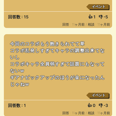
イベント
回答数 : 15
👍
1
👎
-5
回答 : 11ヶ月前 /
相談 : 11ヶ月前
今回のコラボもう飽きられてて草
コラボ乱発しすぎてキャラの調整出来てな
いし
コラボキャラ全員弱すぎて話題にもなって
ないw
ギアナピックアップのほうが金になったん
じゃねw
イベント
回答数 : 1
👍
0
👎
-3
回答 : 11ヶ月前 /
相談 : 11ヶ月前