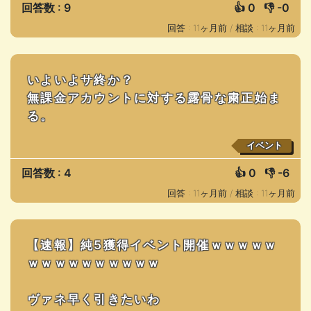
回答数 : 9
👍
0
👎
-0
回答 : 11ヶ月前 /
相談 : 11ヶ月前
いよいよサ終か？
無課金アカウントに対する露骨な粛正始ま
る。
イベント
回答数 : 4
👍
0
👎
-6
回答 : 11ヶ月前 /
相談 : 11ヶ月前
【速報】純5獲得イベント開催ｗｗｗｗｗ
ｗｗｗｗｗｗｗｗｗｗ
ヴァネ早く引きたいわ