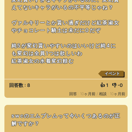
えてないキャラがいるの不平等じゃね？
ヴァルキリーとか貰い過ぎだけど紅茶淑女
やチョコレート騎士は未だに0だぞ
純5が変幻貰いやすいのはいいけど純4に
も変幻は全員1つは欲しいわ
紅茶淑女の水着変幻頼む
イベント
回答数 : 8
👍
1
👎
-0
回答 : 10ヶ月前 /
相談 : 10ヶ月前
swcのエムブレムって今いくつあるのが正
解ですか？