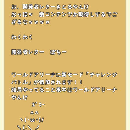
お、開発者レターきとるやんけ
おっほｗ 新コンテンツか期待しするでご
ざるなｗｗｗｗ
わくわく
開発者レター ぽちー
ワールドアリーナに新モード「チャレンジ
バトル」が追加されます！！
結局やってること根本はワールドアリーナ
やんけ
⠀ ｽﾞｺｰ
∧∧
ヽ(･ω･)/
＼(.＼ ノ