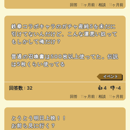
回答 : 11ヶ月前 /
相談 : 11ヶ月前
鉄拳コラボキャラのガチャ産純5を未だに
引けてないんだけど、こんな運悪い奴って
もしかして俺だけ？
普通の召喚書は500枚以上使ってた。伝説
は5枚くらい使ってる
イベント
回答数 : 32
👍
4
👎
-4
回答 : 11ヶ月前 /
相談 : 11ヶ月前
とうとう明日上映！！
お前ら見に行く？