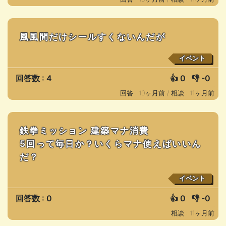
風風間だけシールすくないんだが
イベント
回答数 : 4
👍
0
👎
-0
回答 : 10ヶ月前 /
相談 : 11ヶ月前
鉄拳ミッション 建築マナ消費
5回って毎日か？いくらマナ使えばいいん
だ？
イベント
回答数 : 0
👍
0
👎
-0
相談 : 11ヶ月前