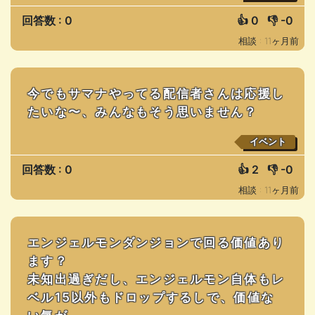
回答数 : 0
👍
0
👎
-0
相談 : 11ヶ月前
今でもサマナやってる配信者さんは応援し
たいな〜、みんなもそう思いません？
イベント
回答数 : 0
👍
2
👎
-0
相談 : 11ヶ月前
エンジェルモンダンジョンで回る価値あり
ます？
未知出過ぎだし、エンジェルモン自体もレ
ベル15以外もドロップするしで、価値な