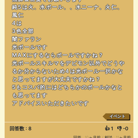
純5は火、水ポール、、水ニーナ、火仁、
風仁
4は
3色全部
闇ファラン
光ポールです
MAXにするならポールですかね？
光ポールスキルマをデビモン以外でどうや
るか分からないため4は光ポール一択かな
と思ってますが大丈夫ですかね？
5もコスパ的にはどちらかのポールかなと
も思ってます
アドバイスいただきたいです
イベント
回答数 : 8
👍
1
👎
-0
回答 : 10ヶ月前 /
相談 : 11ヶ月前