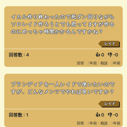
イカル作り終わったので死ダン回りながら
ソロレイド作ろうとでも思ってますが作る
のにめっちゃ時間かかるんですかね？
レイド
回答数 : 4
👍
0
👎
-0
回答 : 3年前 /
相談 : 3年前
ブランディアを一人レイドで使いたいので
すが、どんなメンツでやれば良いですか？
レイド
回答数 : 1
👍
0
👎
-0
回答 : 3年前 /
相談 : 3年前