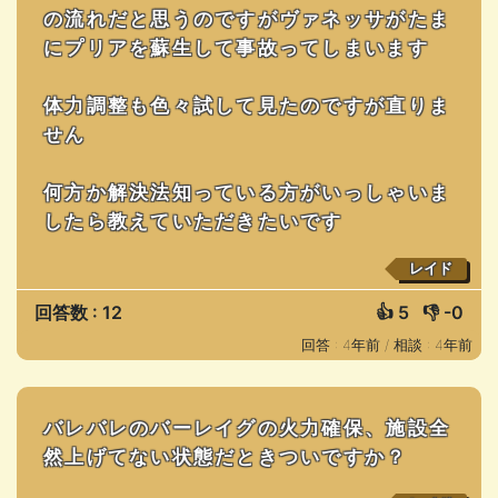
の流れだと思うのですがヴァネッサがたま
にプリアを蘇生して事故ってしまいます
体力調整も色々試して見たのですが直りま
せん
何方か解決法知っている方がいっしゃいま
したら教えていただきたいです
レイド
回答数 : 12
👍
5
👎
-0
回答 : 4年前 /
相談 : 4年前
バレバレのバーレイグの火力確保、施設全
然上げてない状態だときついですか？