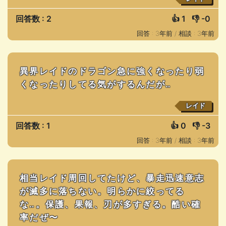
回答数 : 2
👍
1
👎
-0
回答 : 3年前 /
相談 : 3年前
異界レイドのドラゴン急に強くなったり弱
くなったりしてる気がするんだが‥
レイド
回答数 : 1
👍
0
👎
-3
回答 : 3年前 /
相談 : 3年前
相当レイド周回してたけど、暴走迅速意志
が滅多に落ちない。明らかに絞ってる
な‥。保護、果報、刃が多すぎる。酷い確
率だぜ〜