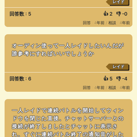
レイド
回答数 : 5
👍
2
👎
-0
回答 : 4年前 /
相談 : 4年前
オーディン使って一人レイドしたいんだが
誰参考にすればいいでしょうか
レイド
回答数 : 6
👍
5
👎
-4
回答 : 4年前 /
相談 : 4年前
一人レイドで連続バトルを開始してウィン
ドウを閉じた直後、チャットサーバーとの
接続が終了しましたとチャットに表示さ
れ、すぐに連続バトル終了の通知音がした