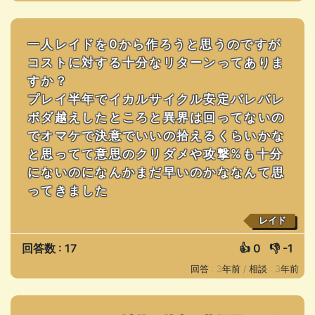
一人レイドを0から作ろうと思うのですが
コストに対する十分なリターンってありま
すか？
プレイ半年でイカルサイクル安定バレバレ
ボダ越えしたところと異界は回ってないの
でオマケで決意でいいの拾えるくらいかな
と思ってて意思のクリダメや攻撃%も十分
にないのになんかまだ早いのかななんて思
ってきました
レイド
回答数 : 17
👍
0
👎
-1
回答 : 3年前 /
相談 : 3年前