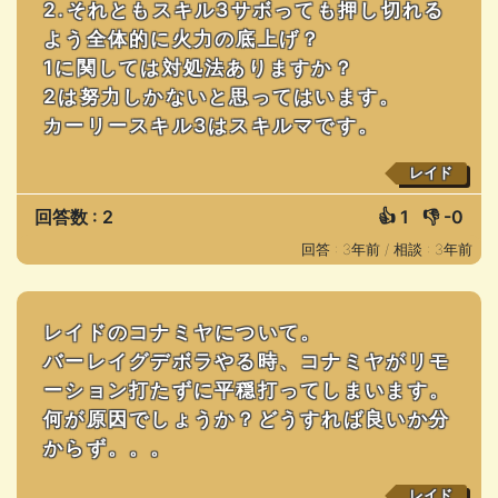
2.それともスキル3サボっても押し切れる
よう全体的に火力の底上げ？
1に関しては対処法ありますか？
2は努力しかないと思ってはいます。
カーリースキル3はスキルマです。
レイド
回答数 : 2
👍
1
👎
-0
回答 : 3年前 /
相談 : 3年前
レイドのコナミヤについて。
バーレイグデボラやる時、コナミヤがリモ
ーション打たずに平穏打ってしまいます。
何が原因でしょうか？どうすれば良いか分
からず。。。
レイド