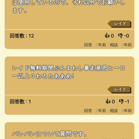
は使用しているので、それ以外でお願いし
ます。
レイド
回答数 : 12
👍
0
👎
-0
回答 : 3年前 /
相談 : 3年前
レイド無料期間ぶんまわし暴走意思ヒーロ
ー以上０わろたあああ!
レイド
回答数 : 1
👍
0
👎
-1
回答 : 3年前 /
相談 : 3年前
バレバレについて質問です。