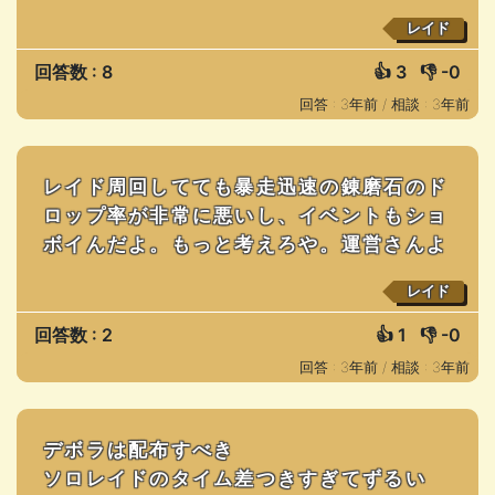
レイド
回答数 : 8
👍
3
👎
-0
回答 : 3年前 /
相談 : 3年前
レイド周回してても暴走迅速の錬磨石のド
ロップ率が非常に悪いし、イベントもショ
ボイんだよ。もっと考えろや。運営さんよ
レイド
回答数 : 2
👍
1
👎
-0
回答 : 3年前 /
相談 : 3年前
デボラは配布すべき
ソロレイドのタイム差つきすぎてずるい