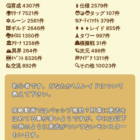
🤔育成 4307件
📱仕様 2579件
🌍ﾜﾘｰﾅ 7521件
🧑‍🤝‍🧑タッグ 107件
🔯ルーン 2561件
♋ｱｰﾃｨﾌｧｸﾄ 379件
🕍ギルド 2646件
👩‍👧‍👧レイド 855件
🐉ｶｲﾛｽ 1350件
🗼タワー 997件
🏛ｱﾘｰﾅ 1258件
🏯模擬戦 31件
🏔異界 264件
🪐次元 486件
🆕ｲﾍﾞﾝﾄ 8335件
💭ｱｲﾃﾞｱ 1311件
🙋交流 892件
🔍その他 10023件
初心者です。どなたか1人レイドについて
教えて下さい。
攻略動画ではパッシブ無効？対策に意志を
はめてる事が多いようですが、中には以下
の例のように意志がついてないモンスター
もいます。