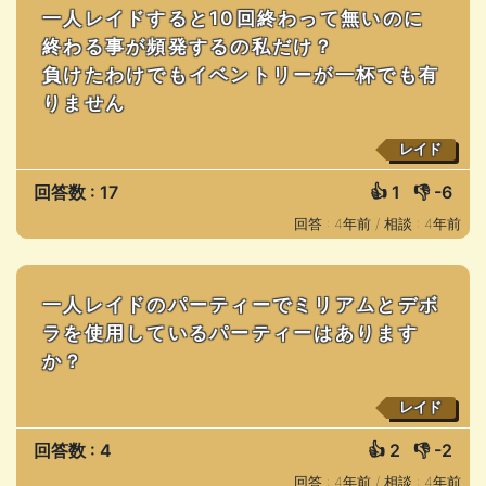
一人レイドすると10回終わって無いのに
終わる事が頻発するの私だけ？
負けたわけでもイベントリーが一杯でも有
りません
レイド
回答数 : 17
👍
1
👎
-6
回答 : 4年前 /
相談 : 4年前
一人レイドのパーティーでミリアムとデボ
ラを使用しているパーティーはあります
か？
レイド
回答数 : 4
👍
2
👎
-2
回答 : 4年前 /
相談 : 4年前