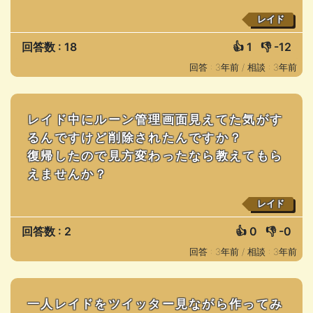
レイド
回答数 : 18
👍
1
👎
-12
回答 : 3年前 /
相談 : 3年前
レイド中にルーン管理画面見えてた気がす
るんですけど削除されたんですか？
復帰したので見方変わったなら教えてもら
えませんか？
レイド
回答数 : 2
👍
0
👎
-0
回答 : 3年前 /
相談 : 3年前
一人レイドをツイッター見ながら作ってみ