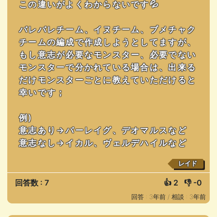
この違いがよくわからないです💦
バレバレチーム、イヌチーム、ブメチャク
チームの編成で作成しようとしてますが、
もし意志が必要なモンスター、必要でない
モンスターで分かれている場合は、出来る
だけモンスターごとに教えていただけると
幸いです；
例)
意志あり→バーレイグ、デオマルスなど
意志なし→イカル、ヴェルデハイルなど
レイド
回答数 : 7
👍
2
👎
-0
回答 : 3年前 /
相談 : 3年前