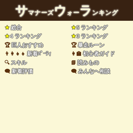
サ
ウ
ラ
マナーズ
ォー
ンキング
★
総合
★
5 ランキング
★
4 ランキング
★
3 ランキング
🏆
巨人おすすめ
🏆
暴走ルーン
👨‍👩‍👧‍👧
新着ﾊﾟｰﾃｨ
👩‍🏫
初心者ガイド
🔍
スキル
📘
読みもの
🗨️
新着評価
🗨️
みんなへ相談