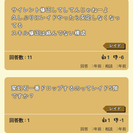
サイレント修正してしてんじゃねーよ
久しぶりにレイドやったら安定しなくなっ
てる
スキル修正は絡んでない構成
レイド
回答数 : 11
👍
1
👎
-6
回答 : 3年前 /
相談 : 3年前
変幻石一番ドロップするのってレイド5階
ですか？
レイド
回答数 : 1
👍
1
👎
-1
回答 : 3年前 /
相談 : 3年前