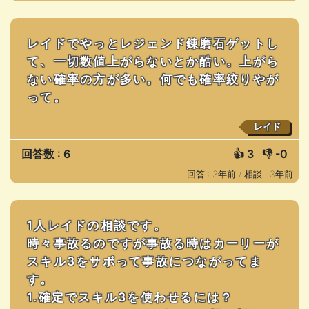
レイドでやっとレジェンド錬磨石ゲットし
て、一切数値上がらないとか酷い。上がら
ない確率の方が多い。何でも確率絞りやが
って。
レイド
回答数 : 6
👍
3
👎
-0
回答 : 3年前 /
相談 : 3年前
1人レイドの相談です。
時々事故るのですが事故る時はカーリーが
スキル3をサボって事故につながってま
す。
1.確定でスキル3を使わせるには？