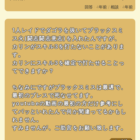
回答 : 4年前 /
相談 : 4年前
1人レイドでダゴラを抜いてブラックスミ
ス火(闘志闘志意志)を入れたんですが、
カリンがスキル3を打たないことがありま
す。
カリンにスキル3を確定で打たせることっ
てできますか？
ちなみにですがブラックスミスは最遅で、
最初のブレスで死なせてます。
youtubeの動画の最初の方だけ参考にし
てパッといれたんで何か間違ってるかもし
れません。
すみませんが、ご助言をお願い致します。