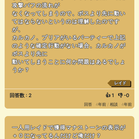
攻撃バフの流れが
なくなってしまうので、ボスより先に動い
てはならないというのは理解したのです
が、
カルカノ、プリアがいるパーティーで上記
のような確定行動がない場合、カルカノが
ボスより先に
動いてしまうことに何か問題はあるでしょ
うか？
レイド
回答数 : 2
👍
1
👎
-0
回答 : 4年前 /
相談 : 4年前
一人用レイドで獲得マナストーンの表示が
＋０になってるんだけど俺だけ？