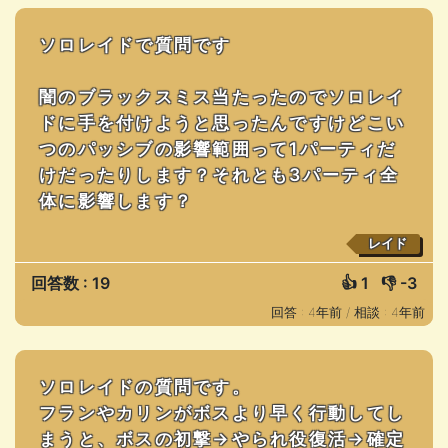
ソロレイドで質問です
闇のブラックスミス当たったのでソロレイ
ドに手を付けようと思ったんですけどこい
つのパッシブの影響範囲って1パーティだ
けだったりします？それとも3パーティ全
体に影響します？
レイド
回答数 : 19
👍
1
👎
-3
回答 : 4年前 /
相談 : 4年前
ソロレイドの質問です。
フランやカリンがボスより早く行動してし
まうと、ボスの初撃→やられ役復活→確定