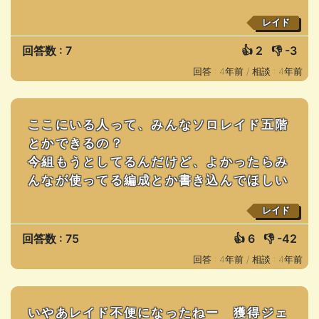
レイド
回答数 : 7
👍
2
👎
-3
回答 : 4年前 /
相談 : 4年前
ここにいる人って、みんなソロレイド五階
とかできるの？
今組もうとしてるんだけど、よかったらみ
んなが使ってる編成とか書き込んでほしい
レイド
回答数 : 75
👍
6
👎
-42
回答 : 4年前 /
相談 : 4年前
いやあレイド不便になったねー 獲得ジェ