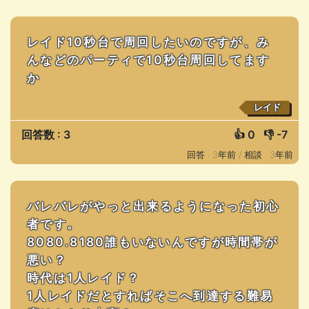
レイド10秒台で周回したいのですが、み
んなどのパーティで10秒台周回してます
か
レイド
回答数 : 3
👍
0
👎
-7
回答 : 3年前 /
相談 : 3年前
バレバレがやっと出来るようになった初心
者です。
8080.8180誰もいないんですが時間帯が
悪い？
時代は1人レイド？
1人レイドだとすればそこへ到達する難易