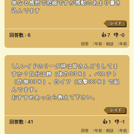
単なる感想で恐縮ですが感動のあまり書き
込んでます
レイド
回答数 : 6
👍
7
👎
-0
回答 : 3年前 /
相談 : 3年前
1人レイドのリーダ枠は皆さんどうしてま
すか？自分は静（体力33％）、バステト
（防御33％）、白イフ（攻撃33％）で組
んでます。
おすすめあったら教えて下さい。
レイド
回答数 : 41
👍
1
👎
-1
回答 : 3年前 /
相談 : 3年前