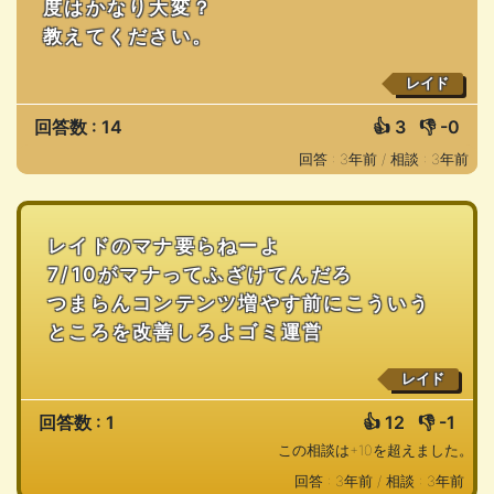
度はかなり大変？
教えてください。
レイド
回答数 : 14
👍
3
👎
-0
回答 : 3年前 /
相談 : 3年前
レイドのマナ要らねーよ
7/10がマナってふざけてんだろ
つまらんコンテンツ増やす前にこういう
ところを改善しろよゴミ運営
レイド
回答数 : 1
👍
12
👎
-1
この相談は+10を超えました。
回答 : 3年前 /
相談 : 3年前