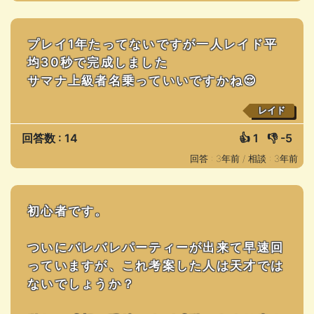
プレイ1年たってないですが一人レイド平
均30秒で完成しました
サマナ上級者名乗っていいですかね😌
レイド
回答数 : 14
👍
1
👎
-5
回答 : 3年前 /
相談 : 3年前
初心者です。
ついにバレバレパーティーが出来て早速回
っていますが、これ考案した人は天才では
ないでしょうか？