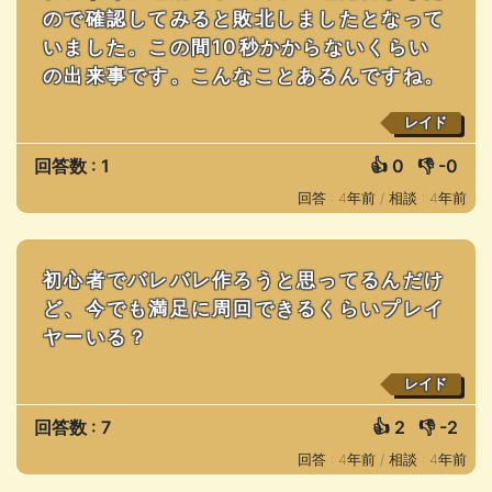
ので確認してみると敗北しましたとなって
いました。この間10秒かからないくらい
の出来事です。こんなことあるんですね。
レイド
回答数 : 1
👍
0
👎
-0
回答 : 4年前 /
相談 : 4年前
初心者でバレバレ作ろうと思ってるんだけ
ど、今でも満足に周回できるくらいプレイ
ヤーいる？
レイド
回答数 : 7
👍
2
👎
-2
回答 : 4年前 /
相談 : 4年前