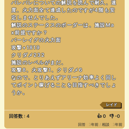
バレバレについての解説を読んで耐久、速
度、火力面全て達成したのですが4階も安
定しませんでした。
解説のステータスのボーダーは、施設Ma
x前提ですか？
バーレイグの火力面
攻撃+1819
クリダメ232
施設のレベルがまだ、
攻撃8、火攻撃1、クリダメ6
なので、とりあえずアリーナ効率よく回し
てポイント稼げることを目指すべきでしょ
うか。
レイド
回答数 : 4
👍
0
👎
-0
回答 : 3年前 /
相談 : 3年前