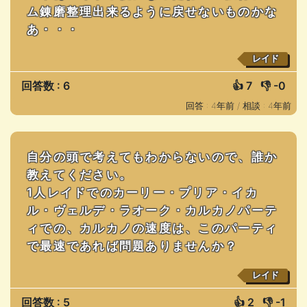
ム錬磨整理出来るように戻せないものかな
あ・・・
レイド
回答数 : 6
👍
7
👎
-0
回答 : 4年前 /
相談 : 4年前
自分の頭で考えてもわからないので、誰か
教えてください。
1人レイドでのカーリー・プリア・イカ
ル・ヴェルデ・ラオーク・カルカノパーテ
ィでの、カルカノの速度は、このパーティ
で最速であれば問題ありませんか？
レイド
回答数 : 5
👍
2
👎
-1