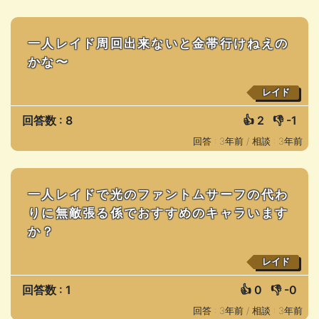
一人レイド周回出来ないと金帯行けねえの
かな〜
レイド
回答数 : 8
👍
2
👎
-1
回答 : 3年前 /
相談 : 3年前
一人レイドで光のファントムサーフの代わ
りに無敵張る係でおすすめのキャラいます
か？
レイド
回答数 : 1
👍
0
👎
-0
回答 : 3年前 /
相談 : 3年前