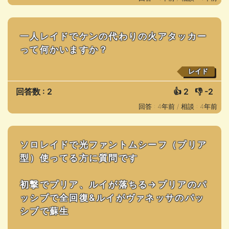
一人レイドでケンの代わりの火アタッカー
って何かいますか？
レイド
回答数 : 2
👍
2
👎
-2
回答 : 4年前 /
相談 : 4年前
ソロレイドで光ファントムシーフ（プリア
型）使ってる方に質問です
初撃でプリア、ルイが落ちる→プリアのパ
ッシブで全回復&ルイがヴァネッサのパッ
シブで蘇生