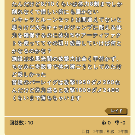
たんだけど8/10くらいは体力8割までしか
削れなくて惜しい所にも届かない
ルキャラとルーンセットは間違えてないと
思うけど火力キャラがジャンプに耐える体
力を確保するのに体力%やアーティファク
トを使っててその辺り改善していけば何と
かなるのかな？
施設は水風光闇の攻撃力は全く手付かず、
ちなみに奇数番で体力稼ごうとしてみたけ
ど厳しかった
普段のバーレイグは攻撃1950ダメ260な
んだけど体力盛ると攻撃1800ダメ2400
くらいまで落ちちゃいます
レイド
回答数 : 10
👍
0
👎
-0
回答 : 3年前 /
相談 : 3年前