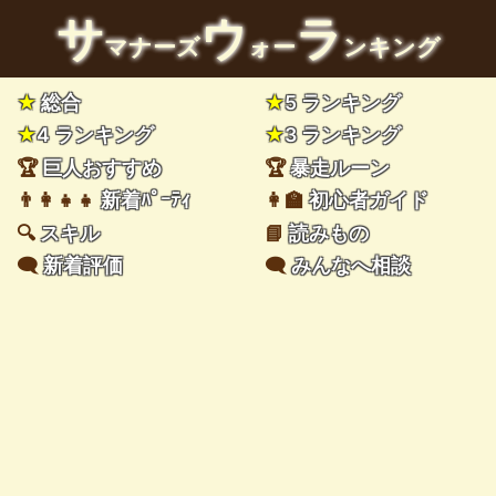
サ
ウ
ラ
マナーズ
ォー
ンキング
★
総合
★
5 ランキング
★
4 ランキング
★
3 ランキング
🏆
巨人おすすめ
🏆
暴走ルーン
👨‍👩‍👧‍👧
新着ﾊﾟｰﾃｨ
👩‍🏫
初心者ガイド
🔍
スキル
📘
読みもの
🗨️
新着評価
🗨️
みんなへ相談