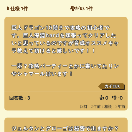
📱仕様 1件
🐉ｶｲﾛｽ 1件
巨人ドラゴン10階まで攻略の初心者で
す。巨人深淵hardを頑張ってクリアした
いと思っているのですが育成オススメキャ
ラ教えて頂けると嬉しいです！！
一応？攻略パーティーとかに書いてたリン
やシャマールはいます！
カイロス
回答数 : 3
👍
0
👎
-0
回答 : 2年前 /
相談 : 2年前
ジュルタンとグローゴは秘密で出ますか？