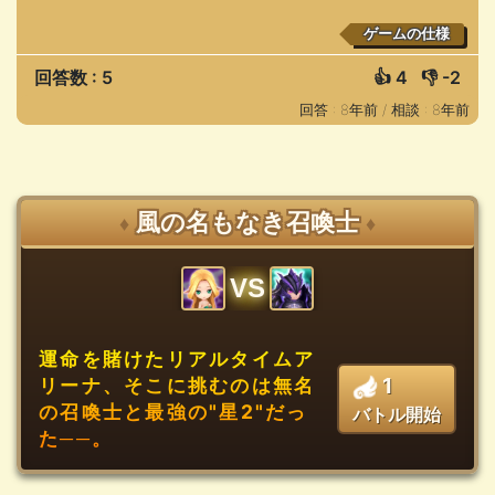
ゲームの仕様
回答数 : 5
👍
4
👎
-2
回答 : 8年前 /
相談 : 8年前
風の名もなき召喚士
♦
♦
VS
運命を賭けたリアルタイムア
1
リーナ、そこに挑むのは無名
の召喚士と最強の"星2"だっ
バトル開始
た──。