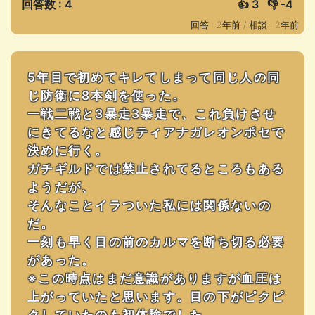
回答数 : 4
👍
3
👎
-4
回答 : 2年前 /
相談 : 2年前
5年目で初めてキレてしまって同じ人の同
じ防衛に8本剣を使った。
一戦二戦と3暴走3暴走で、これ負けさせ
にきてるなと感じティアナガレオンポセで
決めに行く。
ガチギルドでは禁止されてるところもある
ようだが、
そんなことイラついた私には関係ないの
だ。
一刻も早く目の前のカルマを断ち切る必要
があった。
※この時点はまだ意識がありますが血圧は
上がっていたと思います。目の下がピクピ
クしていたのも初体験でした。