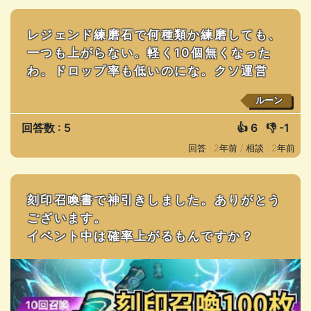
レジェンド練磨石で何種類か練磨しても、
一つも上がらない。軽く10個無くなった
わ。ドロップ率も低いのにな。クソ運営
ルーン
回答数 : 5
👍
6
👎
-1
回答 : 2年前 /
相談 : 2年前
刻印召喚書で神引きしました。ありがとう
ございます。
イベント中は確率上がるもんですか？