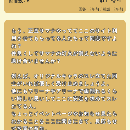
回答数 : 5
👍
1
👎
-1
回答 : 2年前 /
相談 : 2年前
もう、正直サマナやっててここのサイト利
用させてもらってる人たちって同志ですよ
ね？
仲良くしてサマナの灯火が消えないように
助け合いませんか？
例えば、オリジナルキャラのスレ立てた同
士がいれば優しく受け止めましょうよ。
他にもワリーナやアリーナで歯削れるくら
い悔しい思いしてここに安定を求めてスレ
たてる人、
ちょっとイベントページやお知らせ見たら
わかることをここに聞きにきて、反応もせ
ず放置の畜生。