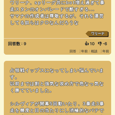
ワリーナ、spリーグ共にbot増え過ぎて暴
走スタンのオンパレードで酷すぎる...
サマナの作成者は尊敬するが、それを運営
してる奴らはク○なんだろうな
ワリーナ
回答数 : 9
👍
10
👎
-6
回答 : 2年前 /
相談 : 2年前
占領戦イップスになってしまい悩んでいま
す。
以前までは割と強気な攻め方で危なっ気な
く勝てていました。
シルヴィアが開幕5回動いたり、3暴走3暴
走を幾度と目の当たりにし消極的なパテで