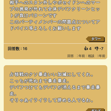
相手へのスタン外しやポセイドンへのマー
ブの挑発が外れて全体デバフクリーンヒッ
トが負けパターンです
このパーティメンバーの問題点についてア
ドバイス等よろしくお願いします
タワー
回答数 : 16
👍
4
👎
-7
回答 : 2年前 /
相談 : 9年前
占領戦のクソ暴走いい加減にしてくれ。
こっちが死ぬまで暴走暴走。
デバフつけてもデバフが消えるまで暴走暴
走。
そりゃあイライラして辞める人でるわ。
ギルド