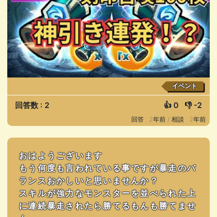
イベント
回答数 : 2
👍
0
👎
-2
回答 : 2年前 /
相談 : 2年前
おはようございます
もう何度も言われている事ですが暴走のバ
ランスおかしいと思いませんか？
スキルが強力なモンスターを並べられた上
に連続暴走されたら勝てるもんも勝てませ