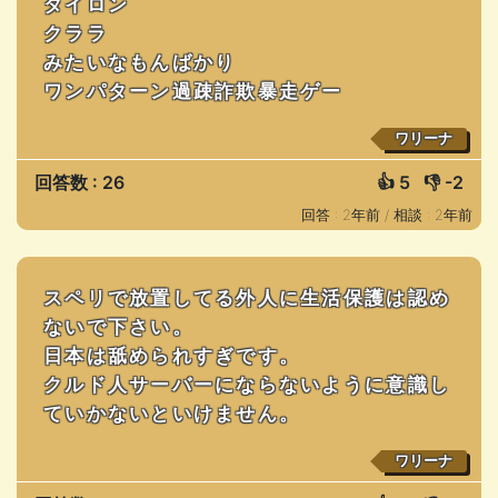
タイロン
クララ
みたいなもんばかり
ワンパターン過疎詐欺暴走ゲー
ワリーナ
回答数 : 26
👍
5
👎
-2
回答 : 2年前 /
相談 : 2年前
スペリで放置してる外人に生活保護は認め
ないで下さい。
日本は舐められすぎです。
クルド人サーバーにならないように意識し
ていかないといけません。
ワリーナ