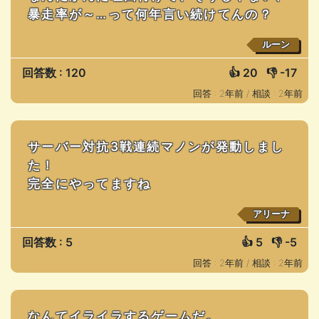
暴走率が～…って何年言い続けてんの？
ルーン
回答数 : 120
👍
20
👎
-17
回答 : 2年前 /
相談 : 2年前
サーバー対抗3戦連続マノンが発動しまし
た！
完全にやってますね
アリーナ
回答数 : 5
👍
5
👎
-5
回答 : 2年前 /
相談 : 2年前
なんてイライラするゲームだ。