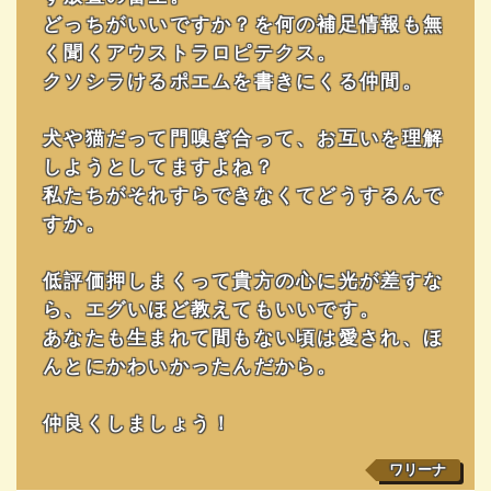
どっちがいいですか？を何の補足情報も無
く聞くアウストラロピテクス。
クソシラけるポエムを書きにくる仲間。
犬や猫だって門嗅ぎ合って、お互いを理解
しようとしてますよね？
私たちがそれすらできなくてどうするんで
すか。
低評価押しまくって貴方の心に光が差すな
ら、エグいほど教えてもいいです。
あなたも生まれて間もない頃は愛され、ほ
んとにかわいかったんだから。
仲良くしましょう！
ワリーナ