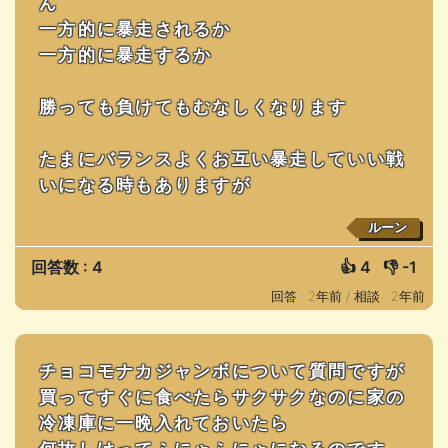
ん
一方的に暴走されるか
一方的に暴走するか
勝っても負けてもむなしくなります
たまにバランスよくお互い暴走していい戦
いになる時もありますが
ルーン
回答数 : 4
👍
4
👎
-1
回答 : 2年前 /
相談 : 2年前
チョコモナカジャンボについて質問ですが
買ってすぐに食べたらサクサクなのに家の
冷凍庫に一晩入れておいたら