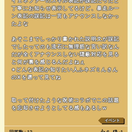
イェネファーのスキル表記が誤記だったと
丁寧にお知らせ表示してるけど、暴走ルー
ン表記の誤記は一言もアナウンスしなかっ
たよな
あそこまでしっかり書かれた説明文が誤記
でしたってのも流石に無理筋な言い訳なん
だが全くアナウンスしない隠蔽対応を見る
と何が裏を感じるんだよねぇ
※どんな表記か知りたい人ふネズミんさん
のXを遡って見てね
取って付けたような呪術コラボでこの話題
を忘却させようとしてる感もあるしw
イベント