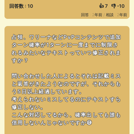
回答数 : 10
👍
7
👎
-10
回答 : 2年前 /
相談 : 2年前
占領、ワリーナなどPvPコンテンツで追加
ターン確率が1ターンに一度までに制限さ
れるみたいなテキストっていつ修正されま
すか？
問い合わせした人によるとそれは記載ミス
と返答がきたようなのですが、それからも
う5日以上経過しています。
考えられないミスしてるのにテキストすら
修正しない。
こんな対応してるから、確率出しても誰も
信用しないんじゃないですか😅