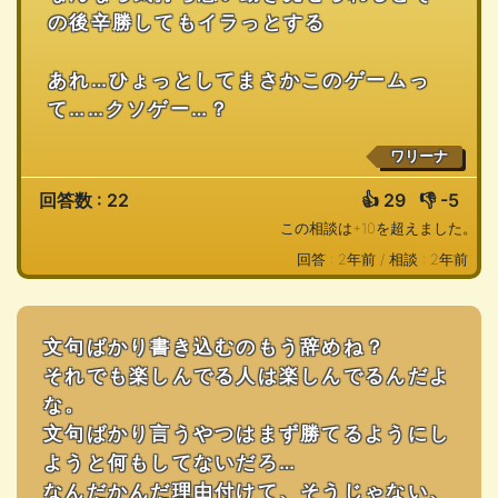
の後辛勝してもイラっとする
あれ…ひょっとしてまさかこのゲームっ
て……クソゲー…？
ワリーナ
回答数 : 22
👍
29
👎
-5
この相談は+10を超えました。
回答 : 2年前 /
相談 : 2年前
文句ばかり書き込むのもう辞めね？
それでも楽しんでる人は楽しんでるんだよ
な。
文句ばかり言うやつはまず勝てるようにし
ようと何もしてないだろ…
なんだかんだ理由付けて、そうじゃない、