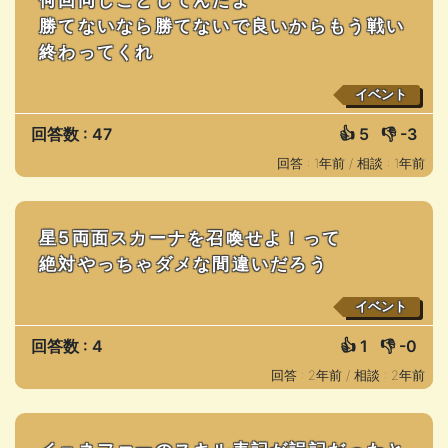
勝てないなら勝てないで良いからもう戦い
終わってくれ
イベント
回答数 : 47
👍
5
👎
-3
回答 : 1年前 /
相談 : 1年前
星5両面スカーナを召喚せよ！って
絶対やっちゃダメな間違いだろう
イベント
回答数 : 4
👍
1
👎
-0
回答 : 2年前 /
相談 : 2年前