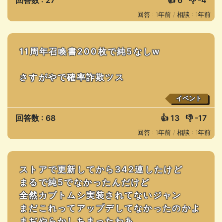
回答数 : 27
👍
6
👎
-4
回答 : 1年前 /
相談 : 1年前
11周年召喚書200枚で純5なしw
さすがやで確率詐欺ツス
イベント
回答数 : 68
👍
13
👎
-17
回答 : 1年前 /
相談 : 1年前
ストアで更新してから342連したけど
まるで純5でなかったんだけど
全然カブトムシ実装されてないジャン
まだこれってアップデしてなかったのかよ
まぢやらかしちまったわあ