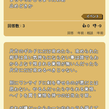
止めどきか
イベント
回答数 : 3
👍
0
👎
-9
回答 : 1年前 /
相談 : 1年前
片方のギルドにだけ攻めたら、攻められた
相手は良い気持ちにならない事は誰でもわ
かるよな？恨まれる覚悟が無いんだったら
片方にだけ攻めるべきじゃない。
別にワンサイドに剣を寄せるのが悪だとは
思わない。やるんだったらやられる覚悟、
ヘイトを買う覚悟を持つのは当たり前。
それが嫌だったらルーンやキャラを揃えて