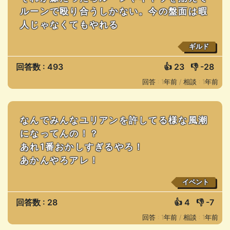
ルーンで殴り合うしかない。今の盤面は暇
人じゃなくてもやれる
ギルド
回答数 : 493
👍
23
👎
-28
回答 : 1年前 /
相談 : 1年前
なんでみんなユリアンを許してる様な風潮
になってんの！？
あれ1番おかしすぎるやろ！
あかんやろアレ！
イベント
回答数 : 28
👍
4
👎
-7
回答 : 1年前 /
相談 : 1年前