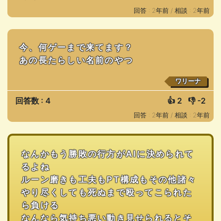
回答 : 2年前 /
相談 : 2年前
今、何ゲーまで来てます？
あの長たらしい名前のやつ
ワリーナ
回答数 : 4
👍
2
👎
-2
回答 : 2年前 /
相談 : 2年前
なんかもう勝敗の行方がAIに決められて
るよね
ルーン磨きも工夫もPT構成もその他諸々
やり尽くしても死ぬまで殴ってこられた
ら負ける
なんなら気持ち悪い動き見せられるとそ