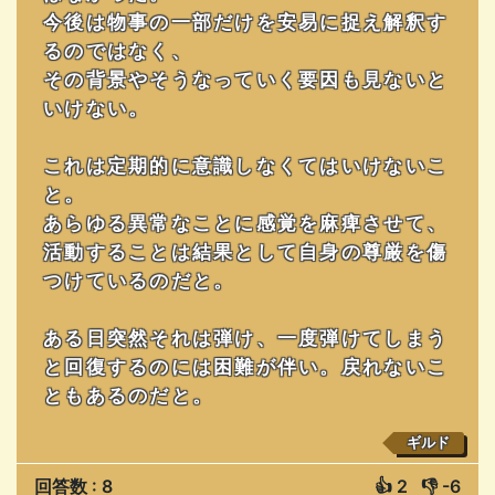
今後は物事の一部だけを安易に捉え解釈す
るのではなく、
その背景やそうなっていく要因も見ないと
いけない。
これは定期的に意識しなくてはいけないこ
と。
あらゆる異常なことに感覚を麻痺させて、
活動することは結果として自身の尊厳を傷
つけているのだと。
ある日突然それは弾け、一度弾けてしまう
と回復するのには困難が伴い。戻れないこ
ともあるのだと。
ギルド
回答数 : 8
👍
2
👎
-6