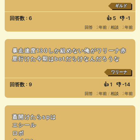
ギルド
回答数 : 6
👍
5
👎
-1
回答 : 2年前 /
相談 : 2年前
暴走速度130しか組めない俺がワリーナ赤
星行けた今期はbotだらけなんだろうな
ワリーナ
回答数 : 9
👍
1
👎
-14
回答 : 2年前 /
相談 : 2年前
蓋開けたらspは
エシール
ロボ