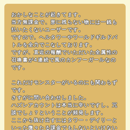
おかしなことが起きてます。
当方無課金で、形に残らない物には一銭も
払いたくないユーザーです。
ですので、ヘルタワーやワールドギルドバ
トルを全力でこなしております。
ですが、直近の報酬でいただいた全属性の
召喚書が4連続で風のカンフーガールなの
です。
これだけモンスターがいるのにも関わらず
です。
さすがに問い合わせしました。
ハズレアカウントは本当に辛いですし、冗
談でしょ？ということが頻発します。
ここから抜け出すにはタワー・デイリーと
いった微々たる課金でもしないといけない