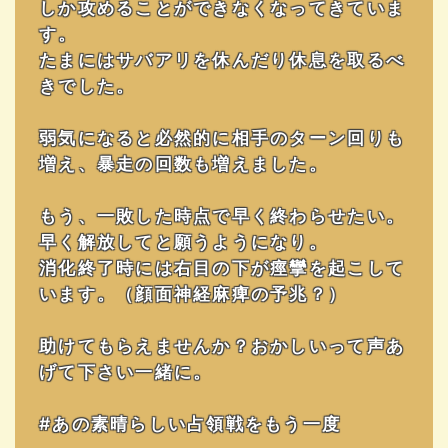
しか攻めることができなくなってきていま
す。
たまにはサバアリを休んだり休息を取るべ
きでした。
弱気になると必然的に相手のターン回りも
増え、暴走の回数も増えました。
もう、一敗した時点で早く終わらせたい。
早く解放してと願うようになり。
消化終了時には右目の下が痙攣を起こして
います。（顔面神経麻痺の予兆？）
助けてもらえませんか？おかしいって声あ
げて下さい一緒に。
#あの素晴らしい占領戦をもう一度