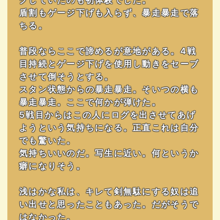
盾割もゲージ下げも入らず、暴走暴走で落
ちる。
普段ならここで諦めるが意地がある。4戦
目持続とゲージ下げを使用し動きをセーブ
させて倒そうとする。
スタン状態からの暴走暴走。そいつの横も
暴走暴走。ここで何かが弾けた。
5戦目からはこの人にログを出させてあげ
ようという気持ちになる。正直これは自分
でも驚いた。
気持ちいいのだ。写生に近い。何というか
癖になりそう。
浅はかな私は、キレて剣無駄にする奴は追
い出せと思ったこともあった。だがそうで
はなかった。