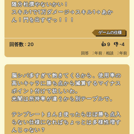
随分杜撰やないかい！
スキル1で1万ダメージ→スキル1→あか
ん！門を出すぞっ！！！
ゲームの仕様
回答数 : 20
👍
9
👎
-4
回答 : 2年前 /
相談 : 2年前
脳シパ多すぎて飽きてくるから、使用率の
高いキャラに勝ち点から減算するマイナス
ポイント付けて欲しいわ。
光闇は所持率が違うから別テーブルで。
テンプレートまんま使ったらほぼ勝ち点入
らない仕様になればちょっとは多様性増す
んじゃない？