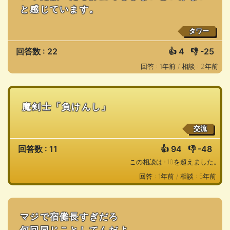
と感じています。
タワー
回答数 : 22
👍
4
👎
-25
回答 : 1年前 /
相談 : 2年前
魔剣士「負けんし」
交流
回答数 : 11
👍
94
👎
-48
この相談は+10を超えました。
回答 : 1年前 /
相談 : 5年前
マジで宿儺長すぎだろ
何回同じことしてんだよ