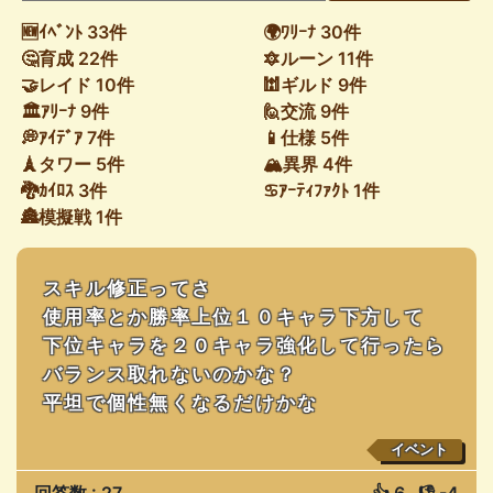
🆕ｲﾍﾞﾝﾄ 33件
🌍ﾜﾘｰﾅ 30件
🤔育成 22件
🔯ルーン 11件
🤝レイド 10件
🕍ギルド 9件
🏛ｱﾘｰﾅ 9件
🙋交流 9件
💭ｱｲﾃﾞｱ 7件
📱仕様 5件
🗼タワー 5件
🏔異界 4件
🐉ｶｲﾛｽ 3件
♋ｱｰﾃｨﾌｧｸﾄ 1件
🏯模擬戦 1件
スキル修正ってさ
使用率とか勝率上位１０キャラ下方して
下位キャラを２０キャラ強化して行ったら
バランス取れないのかな？
平坦で個性無くなるだけかな
イベント