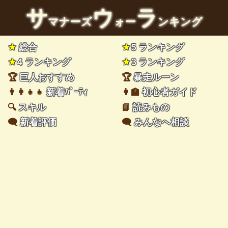
サ
ウ
ラ
マナーズ
ォー
ンキング
★
総合
★
5 ランキング
★
4 ランキング
★
3 ランキング
🏆
巨人おすすめ
🏆
暴走ルーン
👨‍👩‍👧‍👧
新着ﾊﾟｰﾃｨ
👩‍🏫
初心者ガイド
🔍
スキル
📘
読みもの
🗨️
新着評価
🗨️
みんなへ相談