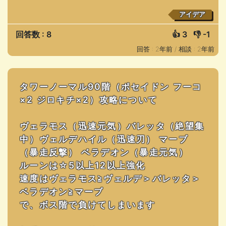
アイデア
回答数 : 8
👍
3
👎
-1
回答 : 2年前 /
相談 : 2年前
タワーノーマル90階（ポセイドン フーコ
×2 ジロキチ×2）攻略について
ヴェラモス（迅速元気）バレッタ（絶望集
中）ヴェルデハイル（迅速刃） マーブ
（暴走反撃） ベラデオン（暴走元気）
ルーンは☆5以上12以上強化
速度はヴェラモス≧ヴェルデ＞バレッタ＞
ベラデオン≧マーブ
で、ボス階で負けてしまいます