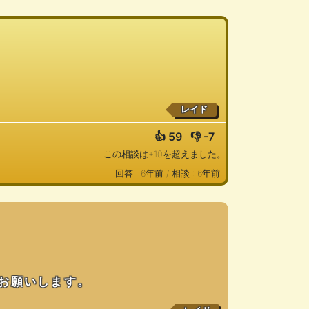
レイド
👍
59
👎
-7
この相談は+10を超えました。
回答 : 6年前 /
相談 : 6年前
お願いします。