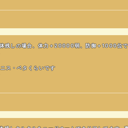
三体残しの場合、体力＋20000弱、防御＋1000
い
ラニス・ベタくらいです
す