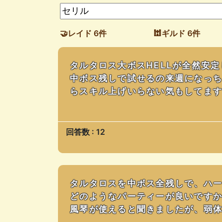
🤝レイド 6件
🕍ギルド 6件
タルタロス大ボスHELLが全然安
中ボス残しで試せるの来週になっ
らスキル上げいらない気もしてま
回答数 : 12
タルタロスを中ボス全残しで、ハ
どのようなパーティーが良いですか
風琴が使えると聞きましたが、弱