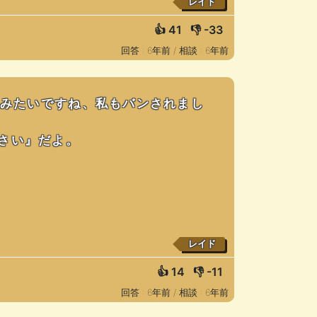
レイド
👍
41
👎
-33
回答 : 6年前 /
相談 : 6年前
るみたいですね、私もバンされまし
さい』だよ。
レイド
👍
14
👎
-11
回答 : 6年前 /
相談 : 6年前