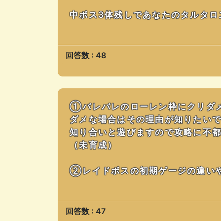
中ボス3体残しであなたのタルタロ
回答数 : 48
①バレバレのローレン枠にクリダ
ダメな場合はその理由が知りたい
知り合いと遊びますので攻略に不
（未育成）
②レイドボスの初期ゲージの違い
回答数 : 47