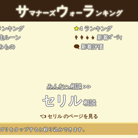
サ
ウ
ラ
マナーズ
ォー
ンキング
 ランキング
★
4 ランキング
走ルーン
👨‍👩‍👧‍👧
新着ﾊﾟｰﾃｨ
みもの
🗨️
新着評価
みんなへ相談
>>
セリル
相談
👈 セリル のページを見る
ゴリをタップすると絞り込みできます。