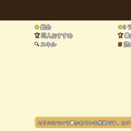
★
総合
★
5
🏆
巨人おすすめ
🏆
暴
🔍
スキル
📘
読
セリルについて書かれている相談です。カテ