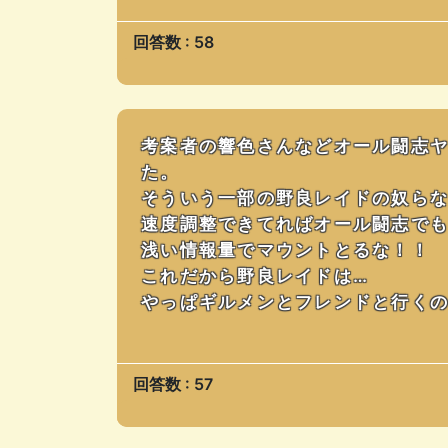
回答数 : 58
考案者の響色さんなどオール闘志ヤ
た。
そういう一部の野良レイドの奴ら
速度調整できてればオール闘志で
浅い情報量でマウントとるな！！
これだから野良レイドは…
やっぱギルメンとフレンドと行くの
回答数 : 57