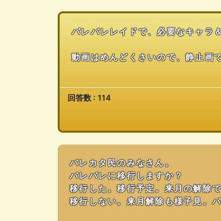
バレバレレイドで、必要なキャラ
動画はめんどくさいので、静止画
回答数 : 114
バレカタ民のみなさん。
バレバレに移行しますか？
移行した。移行予定。来月の解除
移行しない。来月解除も様子見。