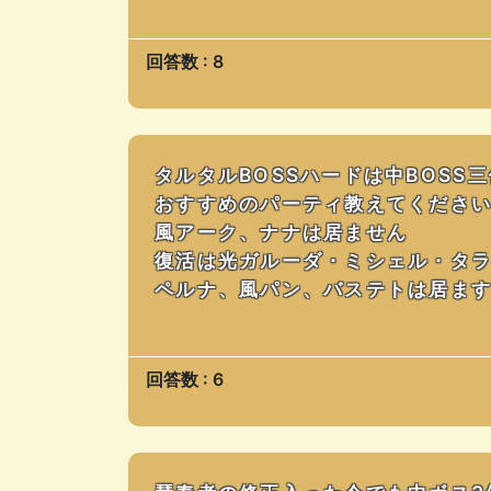
回答数 : 8
タルタルBOSSハードは中BOSS
おすすめのパーティ教えてくださ
風アーク、ナナは居ません
復活は光ガルーダ・ミシェル・タ
ペルナ、風パン、バステトは居ま
回答数 : 6