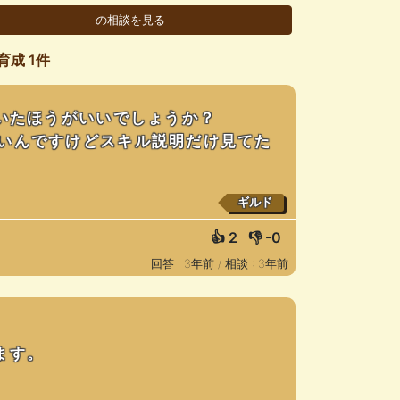
育成 1件
いたほうがいいでしょうか？
いんですけどスキル説明だけ見てた
ギルド
👍
2
👎
-0
回答 : 3年前 /
相談 : 3年前
ます。