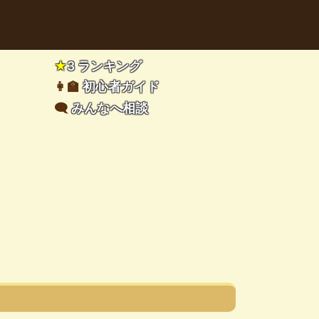
★
3 ランキング
👩‍🏫
初心者ガイド
🗨️
みんなへ相談