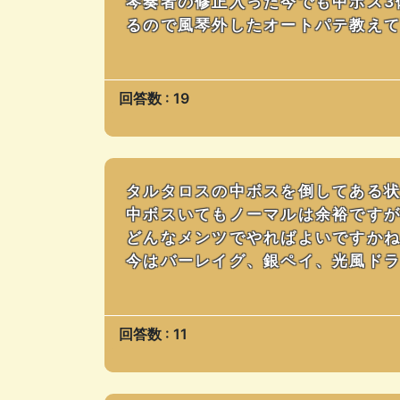
琴奏者の修正入った今でも中ボス3
るので風琴外したオートパテ教えて下
回答数 : 19
タルタロスの中ボスを倒してある
中ボスいてもノーマルは余裕です
どんなメンツでやればよいですか
今はバーレイグ、銀ペイ、光風ド
回答数 : 11