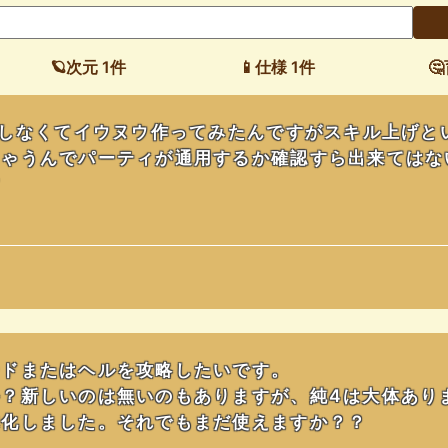
🪐次元 1件
📱仕様 1件

定しなくてイウヌウ作ってみたんですがスキル上げと
ちゃうんでパーティが通用するか確認すら出来てはな
す
ードまたはヘルを攻略したいです。
？新しいのは無いのもありますが、純4は大体あり
体化しました。それでもまだ使えますか？？