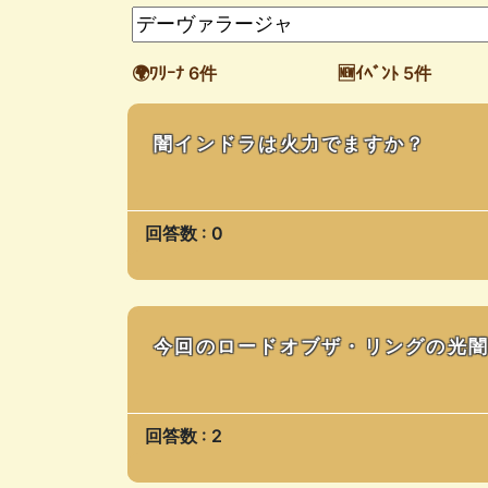
🌍ﾜﾘｰﾅ 6件
🆕ｲﾍﾞﾝﾄ 5件
闇インドラは火力でますか？
回答数 : 0
今回のロードオブザ・リングの光闇
回答数 : 2