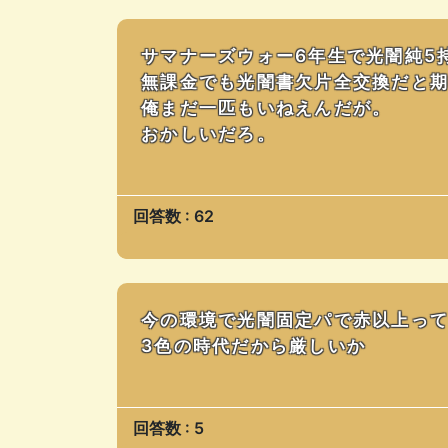
サマナーズウォー6年生で光闇純5
無課金でも光闇書欠片全交換だと期
俺まだ一匹もいねえんだが。
おかしいだろ。
回答数 : 62
今の環境で光闇固定パで赤以上っ
3色の時代だから厳しいか
回答数 : 5