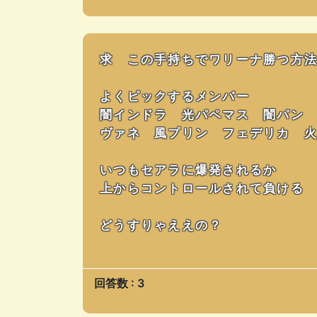
求 この手持ちでワリーナ勝つ方
よくピックするメンバー
闇インドラ 光パペマス 闇パン
ヴァネ 風プリン フェデリカ 
いつもセアラに爆発されるか
上からコントロールされて負ける
どうすりゃええの？
回答数 : 3