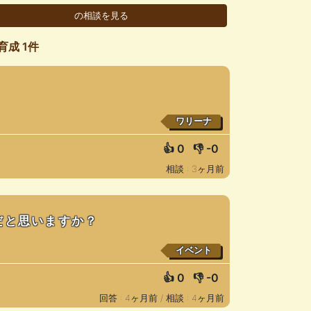
育成 1件
ワリーナ
👍
0
👎
-0
相談 : 3ヶ月前
だと思いますか？
イベント
👍
0
👎
-0
回答 : 4ヶ月前 /
相談 : 4ヶ月前