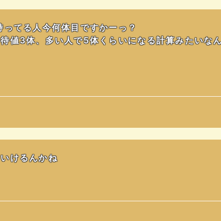
持ってる人今何体目ですかーっ？
待値3体、多い人で5体くらいになる計算みたいな
ていけるんかね