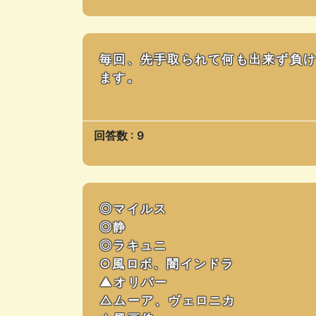
毎回、先手取られて何も出来ず負
ます。
回答数 : 9
◎マイルス
◎静
◎ラキュニ
○風ロボ、闇インドラ
▲オリバー
△ムーア、ヴェロニカ