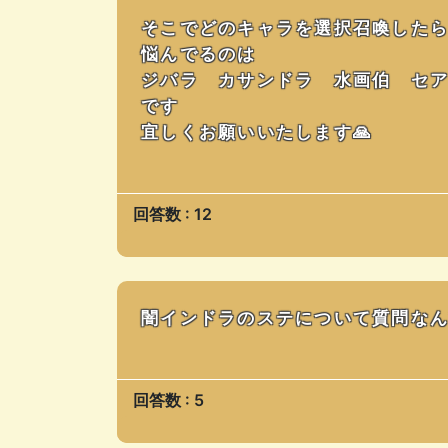
そこでどのキャラを選択召喚した
悩んでるのは
ジバラ カサンドラ 水画伯 セ
です
宜しくお願いいたします🙏
回答数 : 12
闇インドラのステについて質問な
回答数 : 5