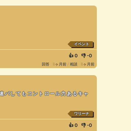
イベント
👍
0
👎
-0
回答 : 8ヶ月前 /
相談 : 8ヶ月前
速パしてもコントロール力あるキャ
ワリーナ
👍
0
👎
-0