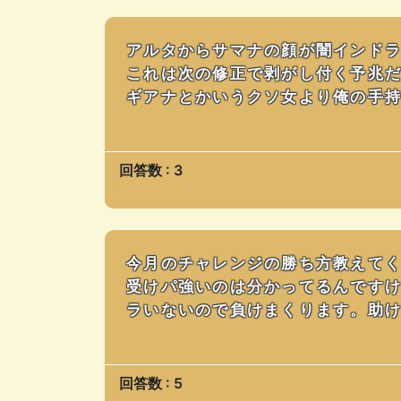
アルタからサマナの顔が闇インド
これは次の修正で剥がし付く予兆
ギアナとかいうクソ女より俺の手
回答数 : 3
今月のチャレンジの勝ち方教えて
受けパ強いのは分かってるんです
ラいないので負けまくります。助けて
回答数 : 5