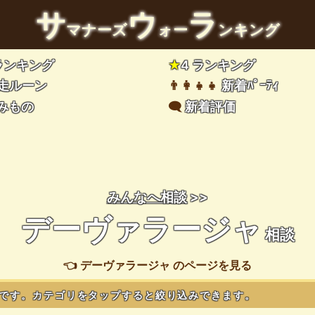
サ
ウ
ラ
マナーズ
ォー
ンキング
 ランキング
★
4 ランキング
走ルーン
👨‍👩‍👧‍👧
新着ﾊﾟｰﾃｨ
みもの
🗨️
新着評価
みんなへ相談
>>
デーヴァラージャ
相談
👈 デーヴァラージャ のページを見る
です。カテゴリをタップすると絞り込みできます。