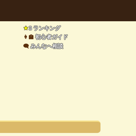
★
3 ランキング
👩‍🏫
初心者ガイド
🗨️
みんなへ相談