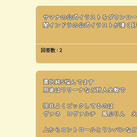
サマナの公式イラストをダウンロ
闇インドラの公式イラストが凄く
回答数 : 2
選択純5悩んでます
用途はワリーナなど対人全般で
現在よくピックしてるのは
ヴァネ コヴァルチ 風ぷりん 
上からコントロールとワンパンな