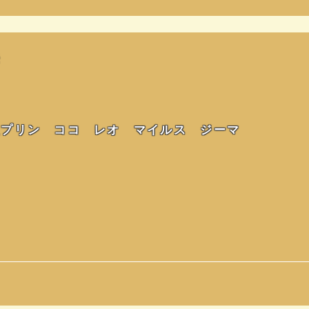
法
火プリン ココ レオ マイルス ジーマ