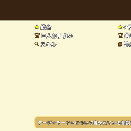
★
総合
★
5
🏆
巨人おすすめ
🏆
暴
🔍
スキル
📘
読
デーヴァラージャについて書かれている相談