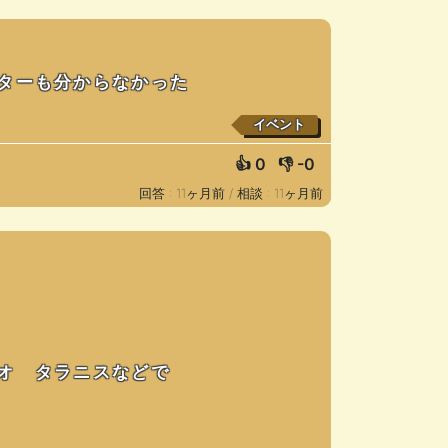
ターも分からなかった
イベント
👍
0
👎
-0
回答 : 11ヶ月前 /
相談 : 11ヶ月前
オ タラニスなどで