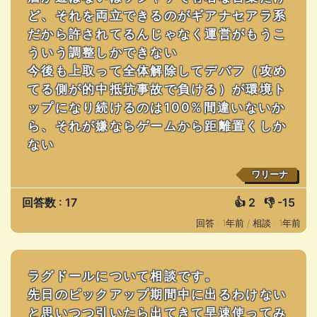
ど、それを両立できるのがギアナセアラ系
だから許されてるんじゃなく運営がもうこ
ういう調整しかできない
今後も上取って全体解除してデバフ（攻め
てる側が的中抵抗事故で負ける）が環境ト
ップになり続けるのは100%間違いないか
ら、それが嫌ならゲームから距離置くしか
ない
ワリーナ
回答数 : 17
👍
2
👎
-15
回答 : 1年前 /
相談 : 1年前
ラグドールについて相談です。
先日のピックアップ期間中に出るわけない
と思いつつ引いたら出てきて早速使ってみ