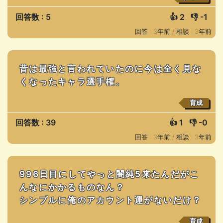
回答数 : 5
👍
2
👎
-1
回答 : 3年前 /
相談 : 3年前
昔は最強と言われていたのに今は全く見な
くなったキャラ選手権。
育成
回答数 : 39
👍
1
👎
-0
回答 : 3年前 /
相談 : 3年前
996日目にしてやっと闇純5来たんだがこ
んなにかかるものなん？
シンプルに俺のアカウント運がないだけ？
育成