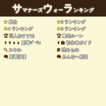
サ
ウ
ラ
マナーズ
ォー
ンキング
★
総合
★
5 ランキング
★
4 ランキング
★
3 ランキング
🏆
巨人おすすめ
🏆
暴走ルーン
👨‍👩‍👧‍👧
新着ﾊﾟｰﾃｨ
👩‍🏫
初心者ガイド
🔍
スキル
📘
読みもの
🗨️
新着評価
🗨️
みんなへ相談