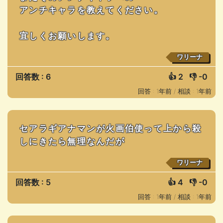
アンチキャラを教えてください。
宜しくお願いします。
ワリーナ
回答数 : 6
👍
2
👎
-0
回答 : 1年前 /
相談 : 1年前
セアラギアナマンが火画伯使って上から殺
しにきたら無理なんだが
ワリーナ
回答数 : 5
👍
4
👎
-0
回答 : 1年前 /
相談 : 1年前