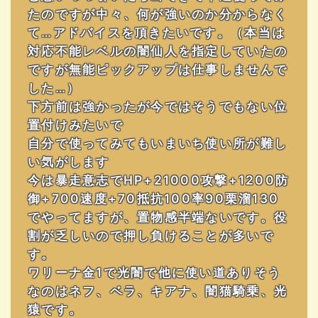
たのですが中々、何が強いのか分からなく
て…アドバイスを頂きたいです。（本当は
対応不能レベルの闇仙人を指定していたの
ですが無能ピックアップは仕事しませんで
した…）
下方前は強かったが今ではそうでもない位
置付けみたいで
自分で使ってみてもいまいち使い所が難し
い気がします
今は暴走意志でHP+21000攻撃+1200防
御+700速度+70抵抗100率90栗溜130
でやってますが、置物感半端ないです。役
割が乏しいので押し負けることが多いで
す。
ワリーナ金1で光闇で他に使い道ありそう
なのはネフ、ベラ、キアナ、闇猫騎乗、光
猿です。