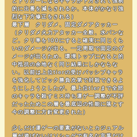
とトリガーになるキャラが下方されて強制
的に出番を減らされるか、本体がかなり強
烈な下方修正をされる）
最下層 クリダメ、固定ダメアタッカー
（クリダメ火力アタッカー全般、水パンな
ど。クリ率を100にすると確実に同じくら
いのダメージが出る、一定周期で固定のダ
メージが出るため、環境トップになると的
中抵抗の余地なく同じ結果にしかならな
い。以前は上位tierの受けパッシブキャラ
を強化してピック勝負次第で封殺できるよ
うにしようとしたが、最上位tierまで全部
のキャラを殺すミス待ち運ゲー調整が不評
だったためこの層を最底辺の性能に落とす
今の調整に方針変更された）
少しだけ運ゲーの要素がないとカジュアル
層が遊ばないはソシャゲで有名な言葉だけ