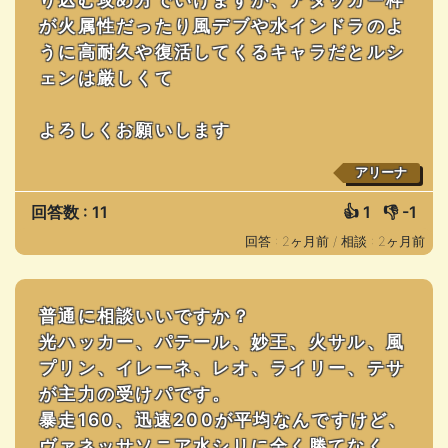
が火属性だったり風デブや水インドラのよ
うに高耐久や復活してくるキャラだとルシ
ェンは厳しくて
よろしくお願いします
アリーナ
回答数 : 11
👍
1
👎
-1
回答 : 2ヶ月前 /
相談 : 2ヶ月前
普通に相談いいですか？
光ハッカー、パテール、妙王、火サル、風
プリン、イレーネ、レオ、ライリー、テサ
が主力の受けパです。
暴走160、迅速200が平均なんですけど、
ヴァネッサソニア水シリに全く勝てなく