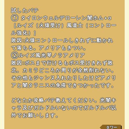
試したパテ
① タイロンウェルデローレン闇ホム+α
［ルイズ（火猿受け）風道士（コントロー
ル強化）］
敗因:火猿コントロールしきれずに動かれ
て落ちる。アメリアもきつい。
②ルイズ風光琴ノラアメリア
敗因:ボスまで行けるもボス受けきれず敗
北。カミラどころか周りが全然削れない。
その他もジャンヌ入れたりしたけどアメリ
アと闇タラニスの免疫できつかったです。
どなたか攻略パテ教えてください。光闇キ
ャラ及びガルドルいないのでガルドルパ以
外でお願いします。
タワー