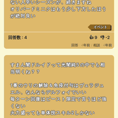
ない人辛いシーズンが、続きますね
オリバードミニクはもう少し下方したほう
が絶対良い
イベント
回答数 : 4
👍
9
👎
-2
回答 : 4年前 /
相談 : 4年前
すまん闇ドルイドって光闇純5の中でも相
当弱くね？？
1番のウリの解除＆免疫付与はヴェラジュ
エル、なんならデルフォイでいい
毎ターン回復はビースト限定で言うほど強
くない
火力盛っても単体技スキル2しかない