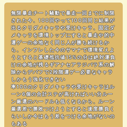
無限暴走チート騒動で暴走一回までに制限
された今、100回やって100回同じ結果が
出るクリダメキャラや受けキャラ、固定ダ
メキャラを環境トップにすると暴走や的中
運ゲーの余地なく同じ人が勝ち続けるか
ら、インフレした今のサマナで環境変えよ
うとすると基礎抵抗値15%の分は絶対運負
けの余地が残るギアナセアラジバラ系の解
除からデバフで2段階運ゲー必要なキャラ
しかもう強化できない
率100のクリダメキャラや受けキャラはル
ーン6個の合計ステが高ければいい分ルー
ン厳選のハードルも低くなるから、ルーン
厳選差で勝敗つけようとすると速度勝負く
らいしか今はもう差をつける余地がないの
もある