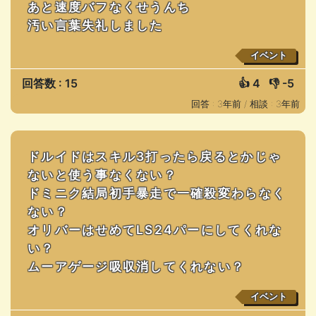
あと速度バフなくせうんち
汚い言葉失礼しました
イベント
回答数 : 15
👍
4
👎
-5
回答 : 3年前 /
相談 : 3年前
ドルイドはスキル3打ったら戻るとかじゃ
ないと使う事なくない？
ドミニク結局初手暴走で一確殺変わらなく
ない？
オリバーはせめてLS24パーにしてくれな
い？
ムーアゲージ吸収消してくれない？
イベント