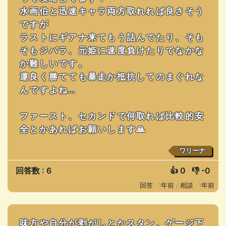
水画伯と迅速キャラ両方取れれば良さそう
ですが
ラストにギアナ来てもう詰んでたり、そも
そもジバラ、元姫に速度負けたりでなかな
か難しいです。
運良く勝てても暴走か抵抗してのまぐれな
んですよね…
ファースト、セカンドで何取れば比較的安
全とかあればお願いします🙏
ワリーナ
回答数 : 6
👍
0
👎
-0
回答 : 1年前 /
相談 : 1年前
味方や自分が剥がしとかスタン、ゲージ下