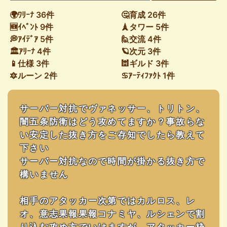
🌍ﾜﾘｰﾅ 36件
🤔育成 26件
🆕ｲﾍﾞﾝﾄ 9件
🗼タワー 5件
💭ｱｲﾃﾞｱ 5件
🙋交流 4件
🏛ｱﾘｰﾅ 4件
🪐次元 3件
📱仕様 3件
🕍ギルド 3件
🔯ルーン 2件
♋ｱｰﾃｨﾌｧｸﾄ 1件
サーバー対抗でヴァネッサー、トリトン、
闇五条防衛はどう攻めてますか？事故らな
い安定した抜き方をご存知でしたら教えて
下さい
サーバー対抗なので時間が掛かる抜き方で
構いません
相手のアタッカー次第ではカルロス、レ
オ、意志果報果報コナミヤ、ルシェンで割
り込む攻め方でいけますが、アタッカー枠