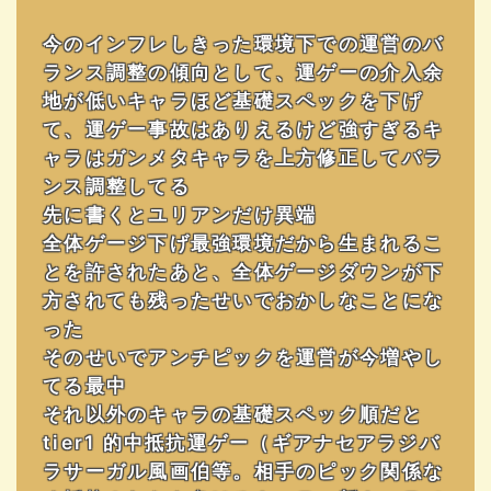
今のインフレしきった環境下での運営のバ
ランス調整の傾向として、運ゲーの介入余
地が低いキャラほど基礎スペックを下げ
て、運ゲー事故はありえるけど強すぎるキ
ャラはガンメタキャラを上方修正してバラ
ンス調整してる
先に書くとユリアンだけ異端
全体ゲージ下げ最強環境だから生まれるこ
とを許されたあと、全体ゲージダウンが下
方されても残ったせいでおかしなことにな
った
そのせいでアンチピックを運営が今増やし
てる最中
それ以外のキャラの基礎スペック順だと
tier1 的中抵抗運ゲー（ギアナセアラジバ
ラサーガル風画伯等。相手のピック関係な