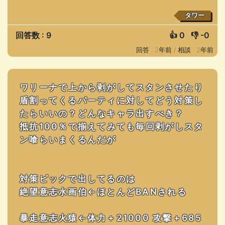
タワー
回答数 : 9
👍
0
👎
-0
回答 : 2年前 /
相談 : 2年前
ワリーナで上から剥がしてスタンさせたり
盾割ってくるパーティに対してどう対策し
たらいいの？どんなキャラ出すべき？
抵抗100％で揃えてみても毎回剥がしスタ
ン喰らいまくるんだが
対策ピックで出してるのは
絶望意志水画伯←ほとんどBANされる
暴走意志火猿←体力＋21000 攻撃＋685