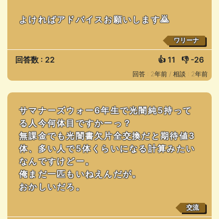
よければアドバイスお願いします🙇
ワリーナ
回答数 : 22
👍
11
👎
-26
回答 : 2年前 /
相談 : 2年前
サマナーズウォー6年生で光闇純5持って
る人今何体目ですかーっ？
無課金でも光闇書欠片全交換だと期待値3
体、多い人で5体くらいになる計算みたい
なんですけどー。
俺まだ一匹もいねえんだが。
おかしいだろ。
交流