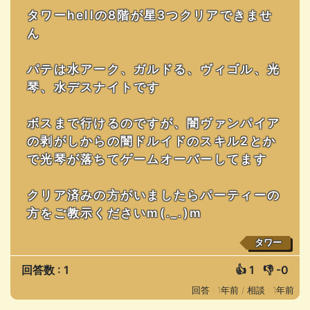
タワーhellの8階が星3つクリアできませ
ん
パテは水アーク、ガルドる、ヴィゴル、光
琴、水デスナイトです
ボスまで行けるのですが、闇ヴァンパイア
の剥がしからの闇ドルイドのスキル2とか
で光琴が落ちてゲームオーバーしてます
クリア済みの方がいましたらパーティーの
方をご教示くださいm(._.)m
タワー
回答数 : 1
👍
1
👎
-0
回答 : 1年前 /
相談 : 1年前