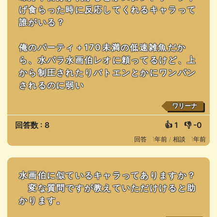
げ食らった時に反応してくれるキャラって
誰がいる？
俺のパーティ＋170未満の低速雑魚だか
ら、水パラ水画伯レオに頼ってるけど、上
から制圧されたりバトエンとかにワンパン
されるのに弱い
ワリーナ
回答数 : 8
👍
1
👎
-0
回答 : 1年前 /
相談 : 1年前
水画伯に似ているキャラってありますか？
変な質問ですが教えていただけけると助
かります。