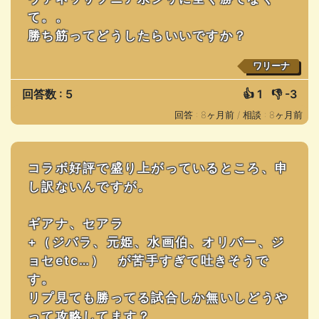
て。。
勝ち筋ってどうしたらいいですか？
ワリーナ
回答数 : 5
👍
1
👎
-3
回答 : 8ヶ月前 /
相談 : 8ヶ月前
コラボ好評で盛り上がっているところ、申
し訳ないんですが。
ギアナ、セアラ
+（ジバラ、元姫、水画伯、オリバー、ジ
ョセetc…） が苦手すぎて吐きそうで
す。
リプ見ても勝ってる試合しか無いしどうや
って攻略してます？