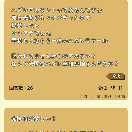
ハズレアカウントってあるんですね
先日光闇が久々にバチッたので
期待したら
ジャアラでした
手持ちにはもう一体のハズレラフール
呪われてませんかこのアカウント
なんで光闇のハズレ筆頭が揃うんですか？
育成
回答数 : 26
👍
2
👎
-11
回答 : 3年前 /
相談 : 3年前
光闇何が欲しい？