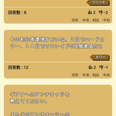
ワリーナ
回答数 : 8
👍
2
👎
-2
回答 : 1年前 /
相談 : 1年前
今の初心者環境すごいな。２日でハードタ
ワー、１４日でソロレイド5段階達成だと
タワー
回答数 : 12
👍
2
👎
-1
回答 : 1年前 /
相談 : 1年前
ギアナへのアンチキャラを
教えてください。
またそのアンチキャラへの