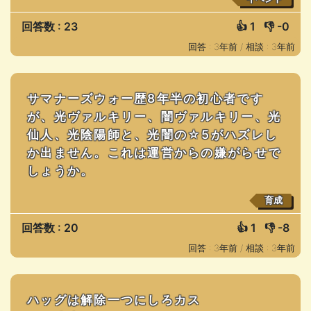
回答数 : 23
👍
1
👎
-0
回答 : 3年前 /
相談 : 3年前
サマナーズウォー歴8年半の初心者です
が、光ヴァルキリー、闇ヴァルキリー、光
仙人、光陰陽師と、光闇の☆5がハズレし
か出ません。これは運営からの嫌がらせで
しょうか。
育成
回答数 : 20
👍
1
👎
-8
回答 : 3年前 /
相談 : 3年前
ハッグは解除一つにしろカス