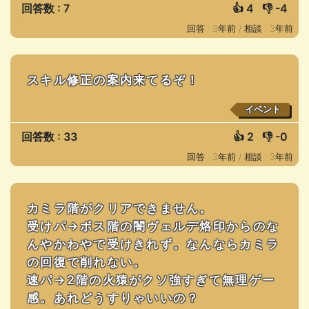
回答数 : 7
👍
4
👎
-4
回答 : 3年前 /
相談 : 3年前
スキル修正の案内来てるぞ！
イベント
回答数 : 33
👍
2
👎
-0
回答 : 3年前 /
相談 : 3年前
カミラ階がクリアできません。
受けパ→ボス階の闇ヴェルデ烙印からのな
んやかわやで受けきれず。なんならカミラ
の回復で削れない。
速パ→2階の火猿がクソ強すぎて無理ゲー
感。あれどうすりゃいいの？