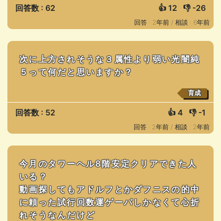
回答数 : 62
👍
12
👎
-26
回答 : 2年前 /
相談 : 6年前
次に上方されそうな３属性より弱い光闇純
５って何だと思いますか？
育成
回答数 : 52
👍
4
👎
-1
回答 : 2年前 /
相談 : 2年前
今月のタワーヘル8階安定クリアできた人
いる？
動画探してもアドルフとかダフニスの的中
に頼った試行回数運ゲーパしかなくて心折
れそうなんだけど