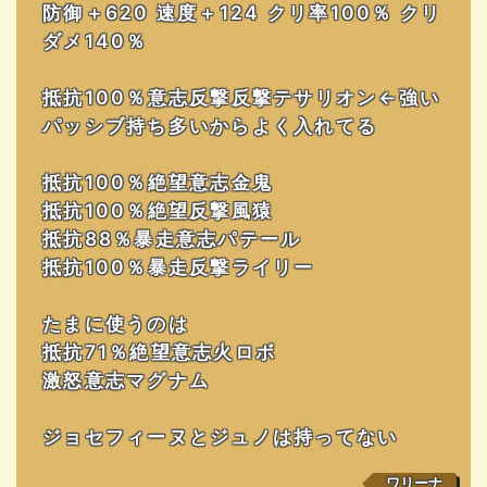
防御＋620 速度＋124 クリ率100％ クリ
ダメ140％
抵抗100％意志反撃反撃テサリオン←強い
パッシブ持ち多いからよく入れてる
抵抗100％絶望意志金鬼
抵抗100％絶望反撃風猿
抵抗88％暴走意志パテール
抵抗100％暴走反撃ライリー
たまに使うのは
抵抗71％絶望意志火ロボ
激怒意志マグナム
ジョセフィーヌとジュノは持ってない
ワリーナ