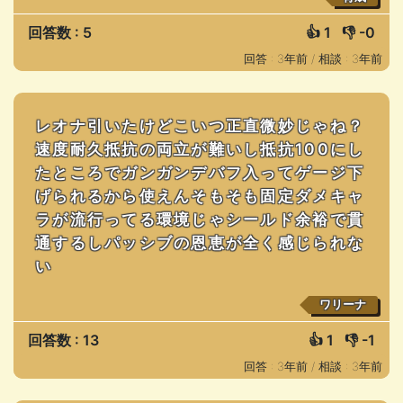
回答数 : 5
👍
1
👎
-0
回答 : 3年前 /
相談 : 3年前
レオナ引いたけどこいつ正直微妙じゃね？
速度耐久抵抗の両立が難いし抵抗100にし
たところでガンガンデバフ入ってゲージ下
げられるから使えんそもそも固定ダメキャ
ラが流行ってる環境じゃシールド余裕で貫
通するしパッシブの恩恵が全く感じられな
い
ワリーナ
回答数 : 13
👍
1
👎
-1
回答 : 3年前 /
相談 : 3年前