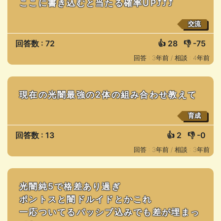
ここに書き込むと当たる確率UP⤴️⤴️⤴️
交流
回答数 : 72
👍
28
👎
-75
回答 : 3年前 /
相談 : 4年前
現在の光闇最強の2体の組み合わせ教えて
育成
回答数 : 13
👍
2
👎
-0
回答 : 3年前 /
相談 : 3年前
光闇純5で格差あり過ぎ
ポントスと闇ドルイドとかこれ
一応ついてるパッシブ込みでも差が埋まっ