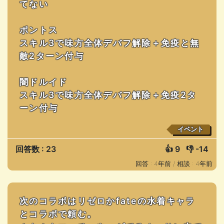
てない
ポントス
スキル3で味方全体デバフ解除＋免疫と無
敵2ターン付与
闇ドルイド
スキル3で味方全体デバフ解除＋免疫2タ
ーン付与
イベント
回答数 : 23
👍
9
👎
-14
回答 : 4年前 /
相談 : 4年前
次のコラボはリゼロかfateの水着キャラ
とコラボで頼む。