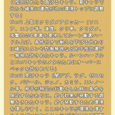
く抵抗されたら負けるキャラ。新キャラで
出たら確実に運営が次の環境トップに調整
する）
tier2 上取りクリダメアタッカー（ソニ
ア、エトナ等。速度、クリ率、クリダメ、
攻撃力の4要素を要求してルーン厳選ハー
ドル上げ、条件付きで耐久を下げる代わり
に確定スタンや防御無視など的中抵抗運ゲ
ー無視を許されたキャラ。ルーンハードル
とtier1キャラのメタのためにオーバース
ペックを許されてる）
tier3 受けキャラ（闇デブ、ラグ、ゼニセ
ク、パテール、ジュノ、カミラ、エレノー
ル等。相手が特定の行動をした時に条件を
限定するかわりに、必ず効果が発動する調
整をされたキャラ。必ず発動するため環境
を壊しやすく、ここのキャラが環境を壊す