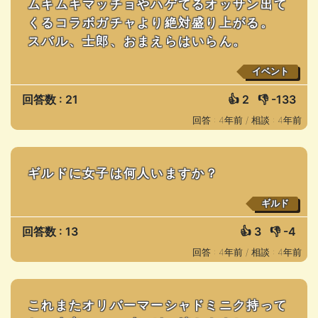
ムキムキマッチョやハゲてるオッサン出て
くるコラボガチャより絶対盛り上がる。
スバル、士郎、おまえらはいらん。
イベント
回答数 : 21
👍
2
👎
-133
回答 : 4年前 /
相談 : 4年前
ギルドに女子は何人いますか？
ギルド
回答数 : 13
👍
3
👎
-4
回答 : 4年前 /
相談 : 4年前
これまたオリバーマーシャドミニク持って