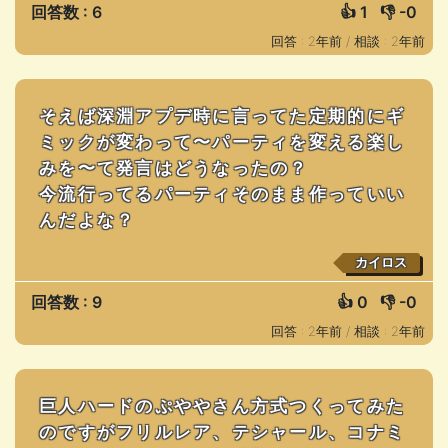
回答数 : 6
👍
1
👎
-0
回答 : 2年前 /
相談 : 2年前
そえば深淵アプデ時に言ってた定期的にギ
ミックが変わって〜パーティを変える楽し
みを〜て発言はどうなったの？
今流行ってるパーティそのまま作っていい
んだよな？
カイロス
回答数 : 9
👍
0
👎
-0
回答 : 2年前 /
相談 : 2年前
巨人ハードのぷややさん方式つくってみた
のですがフリルレア、テシャール、コナミ