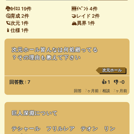
🐉ｶｲﾛｽ 19件
🆕ｲﾍﾞﾝﾄ 4件
🤔育成 2件
🤝レイド 2件
🪐次元 1件
🏔異界 1件
📱仕様 1件
次元ホール皆んなは何処廻ってる
？その理由も教えて下さい
次元ホール
回答数 : 7
👍
1
👎
-0
回答 : 7ヶ月前 /
相談 : 7ヶ月前
巨人深淵について
テシャール フリルレア テオン リン