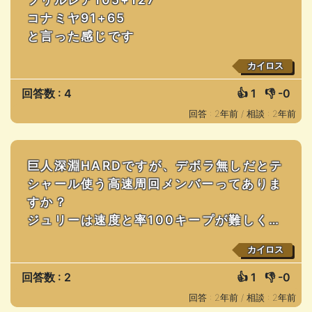
コナミヤ91+65
と言った感じです
カイロス
回答数 : 4
👍
1
👎
-0
回答 : 2年前 /
相談 : 2年前
巨人深淵HARDですが、デボラ無しだとテ
シャール使う高速周回メンバーってありま
すか？
ジュリーは速度と率100キープが難しく…
カイロス
回答数 : 2
👍
1
👎
-0
回答 : 2年前 /
相談 : 2年前