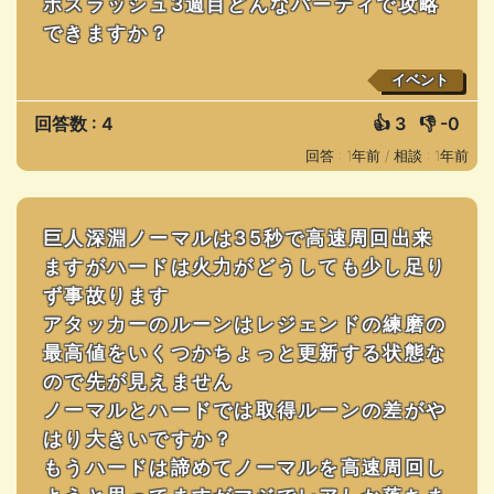
ボスラッシュ3週目どんなパーティで攻略
できますか？
イベント
回答数 : 4
👍
3
👎
-0
回答 : 1年前 /
相談 : 1年前
巨人深淵ノーマルは35秒で高速周回出来
ますがハードは火力がどうしても少し足り
ず事故ります
アタッカーのルーンはレジェンドの練磨の
最高値をいくつかちょっと更新する状態な
ので先が見えません
ノーマルとハードでは取得ルーンの差がや
はり大きいですか？
もうハードは諦めてノーマルを高速周回し