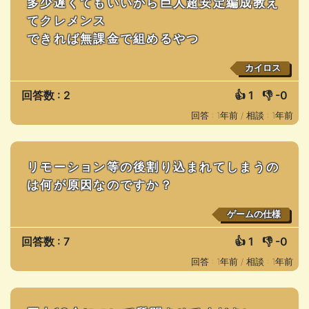
多少遅くてもいいから巨人超安定編成教え
てクレメンス
できれば無課金で組めるやつ
カイロス
回答数 : 2
👍
1
👎
-0
回答 : 1年前 /
相談 : 1年前
リモーション等の後割り込まれてしまうの
は何が原因なのですか？
ゲームの仕様
回答数 : 7
👍
1
👎
-0
回答 : 1年前 /
相談 : 1年前