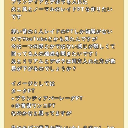
ブランディアとデボラを入れた
火と風とノーマルのレイドPTを作りたい
です
凄い昔の１人レイドのPTしか知識がない
のでYouTubeとかも見たんですが
今は一つの形とかではない感じが難しくて
回ってる人の編成を聞きたいです！
あとミリアムとデボラは両方入れた方が敷
居が下がるのでしょうか？
イメージとしては
タークPT
+ブランディアバーレーグPT
+赤青紫ワンコPT
なのかなと思ってますが
良ければご意見お願いいたしますm(__)m