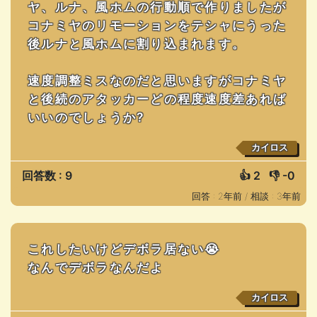
ヤ、ルナ、風ホムの行動順で作りましたが
コナミヤのリモーションをテシャにうった
後ルナと風ホムに割り込まれます。
速度調整ミスなのだと思いますがコナミヤ
と後続のアタッカーどの程度速度差あれば
いいのでしょうか?
カイロス
回答数 : 9
👍
2
👎
-0
回答 : 2年前 /
相談 : 3年前
これしたいけどデボラ居ない😭
なんでデボラなんだよ
カイロス