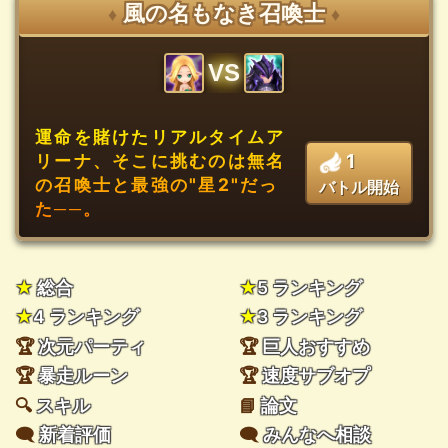
風の名もなき召喚士
♦
♦
VS
運命を賭けたリアルタイムア
1
リーナ、そこに挑むのは無名
の召喚士と最強の"星2"だっ
バトル開始
た──。
★
総合
★
5 ランキング
★
4 ランキング
★
3 ランキング
🏆
次元パーティ
🏆
巨人おすすめ
🏆
暴走ルーン
🏆
速度サブオプ
🔍
スキル
📘
論文
🗨️
新着評価
🗨️
みんなへ相談