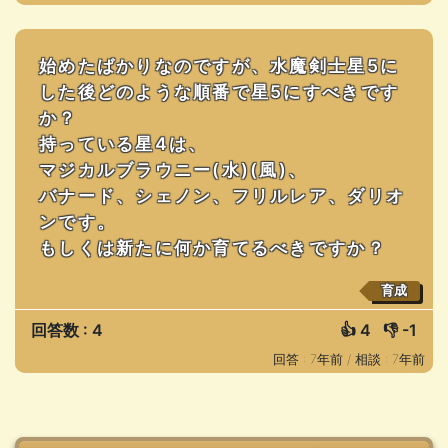
始めたばかりなのですが、水魔剣士星5に
した後どのような順番で星5にすべきです
か？
持っている星4は、
マジカルブラウニー(水)(風)、
バナード、シェノン、フリルレア、ダリオ
ンです。
もしくは新たに何か育てるべきですか？
育成
回答数 : 4
👍
4
👎
-1
回答 : 7年前 /
相談 : 7年前