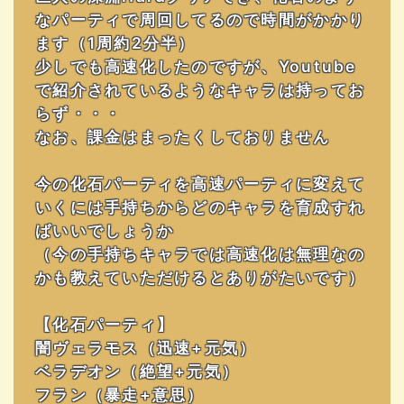
なパーティで周回してるので時間がかかり
ます（1周約2分半）
少しでも高速化したのですが、Youtube
で紹介されているようなキャラは持ってお
らず・・・
なお、課金はまったくしておりません
今の化石パーティを高速パーティに変えて
いくには手持ちからどのキャラを育成すれ
ばいいでしょうか
（今の手持ちキャラでは高速化は無理なの
かも教えていただけるとありがたいです）
【化石パーティ】
闇ヴェラモス（迅速+元気）
ベラデオン（絶望+元気）
フラン（暴走+意思）