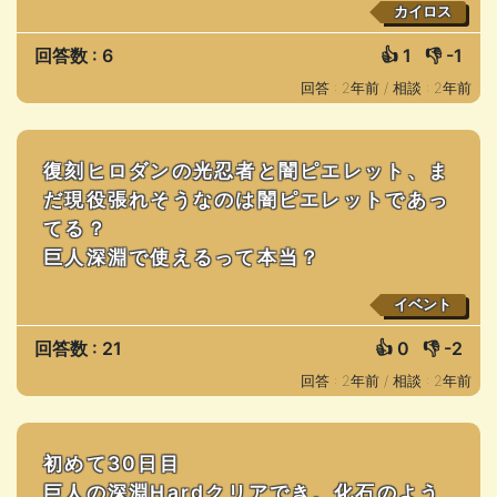
カイロス
回答数 : 6
👍
1
👎
-1
回答 : 2年前 /
相談 : 2年前
復刻ヒロダンの光忍者と闇ピエレット、ま
だ現役張れそうなのは闇ピエレットであっ
てる？
巨人深淵で使えるって本当？
イベント
回答数 : 21
👍
0
👎
-2
回答 : 2年前 /
相談 : 2年前
初めて30日目
巨人の深淵Hardクリアでき、化石のよう