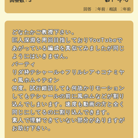
回答数 : 3
👍
1
👎
-0
回答 : 2年前 /
相談 : 2年前
どなたかご教授下さい。
巨人深淵を周回目指しておりYouTubeで
あがっている編成を真似てみましたが同じ
ようにはいきません。
パーティ
リダ枠テシャール→フリルレア→コナミヤ
→風ホム→テオン
何度、試行錯誤しても何故かリモーション
してもテシャールの前に風ホムなどが割り
込んでしまいます。速度も動画の方と全く
同じにしてるのに割り込んできます。
素人で理解できていない部分がありますが
お助け下さい。