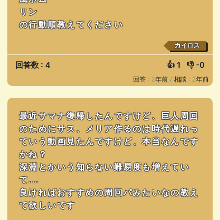
リン
の行動順教えてください
カイロス
回答数 : 4
👍
1
👎
-0
回答 : 2年前 /
相談 : 2年前
最近サマナ復帰したんですけど、巨人周回
のためにサス、メリア作るのは時代遅れっ
ていう動画見たんですけど、本当なんです
かね？
深淵とかいう知らない難易度も増えてい
て...
良ければおすすめの周回パみたいなの教え
て欲しいです