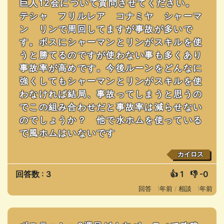
巨人12会について質問させてください。
テシャ フリルレア コナミヤ シャーマ
ン リンで周回してますが事故が多いで
す。ボスにシャーマンとリンがスキルを使
うと勝てるのですが使わない事も多くあり
事故率が高めです。今後ルーンをどんなに
強くしてもシャーマンとリンがスキルを使
わなければ結局、事故ってしまうと思うの
でこの組み合わせだと事故率は減らせない
のでしょうか？ 他で水ホムを使っている
で風ホムはいないです
カイロス
回答数 : 3
👍
1
👎
-0
回答 : 1年前 /
相談 : 1年前