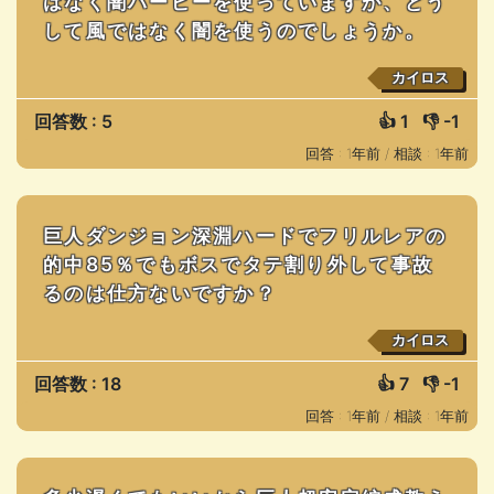
はなく闇ハーピーを使っていますが、どう
して風ではなく闇を使うのでしょうか。
カイロス
回答数 : 5
👍
1
👎
-1
回答 : 1年前 /
相談 : 1年前
巨人ダンジョン深淵ハードでフリルレアの
的中85％でもボスでタテ割り外して事故
るのは仕方ないですか？
カイロス
回答数 : 18
👍
7
👎
-1
回答 : 1年前 /
相談 : 1年前