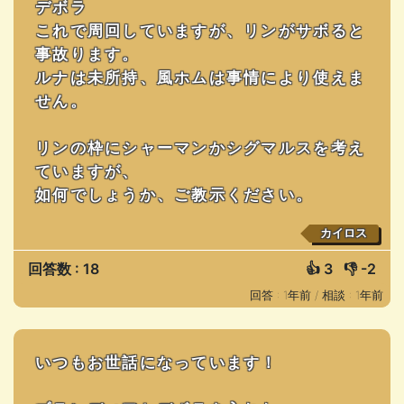
デボラ
これで周回していますが、リンがサボると
事故ります。
ルナは未所持、風ホムは事情により使えま
せん。
リンの枠にシャーマンかシグマルスを考え
ていますが、
如何でしょうか、ご教示ください。
カイロス
回答数 : 18
👍
3
👎
-2
回答 : 1年前 /
相談 : 1年前
いつもお世話になっています！