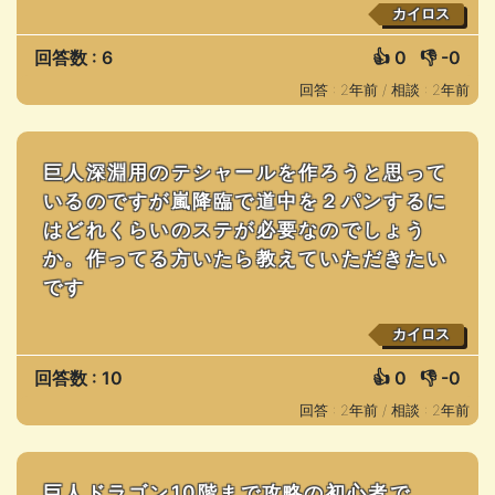
カイロス
回答数 : 6
👍
0
👎
-0
回答 : 2年前 /
相談 : 2年前
巨人深淵用のテシャールを作ろうと思って
いるのですが嵐降臨で道中を２パンするに
はどれくらいのステが必要なのでしょう
か。作ってる方いたら教えていただきたい
です
カイロス
回答数 : 10
👍
0
👎
-0
回答 : 2年前 /
相談 : 2年前
巨人ドラゴン10階まで攻略の初心者で