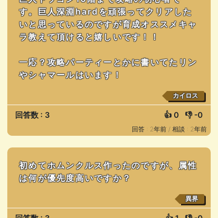
す。巨人深淵hardを頑張ってクリアした
いと思っているのですが育成オススメキャ
ラ教えて頂けると嬉しいです！！
一応？攻略パーティーとかに書いてたリン
やシャマールはいます！
カイロス
回答数 : 3
👍
0
👎
-0
回答 : 2年前 /
相談 : 2年前
初めてホムンクルス作ったのですが、属性
は何が優先度高いですか？
異界