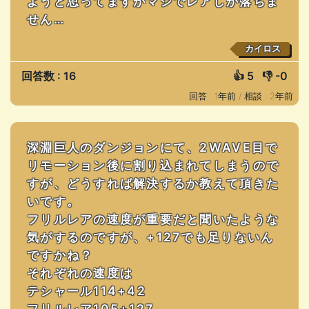
ようと思ってますがマジでレアしか落ちま
せん…
カイロス
回答数 : 16
👍
5
👎
-0
回答 : 1年前 /
相談 : 2年前
深淵巨人のダンジョンにて、2WAVE目で
リモーション後に割り込まれてしまうので
すが、どうすれば解決するか教えて頂きた
いです。
フリルレアの速度が重要だと聞いたような
気がするのですが、+127でも足りないん
ですかね？
それぞれの速度は
テシャール114+42
フリルレア105+127