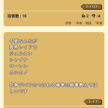
カイロス
回答数 : 18
👍
2
👎
-4
回答 : 2年前 /
相談 : 2年前
今更なんだが
異界レイドで
ジュルタン
シャイナ
ローレン
カルカノ
防御デバフのつけれる確率の順番教えてほ
しいです
レイド