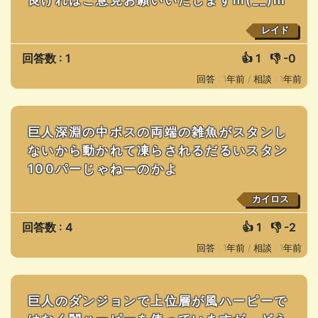
レイド
回答数 : 1
👍
1
👎
-0
回答 : 1年前 /
相談 : 1年前
巨人深淵の中ボスの両端の雑魚がスタンし
ないから動かれて凍らされるだるいスタン
100パーじゃねーのかよ
カイロス
回答数 : 4
👍
1
👎
-2
回答 : 1年前 /
相談 : 1年前
巨人のダンジョンで上位層が風ハーピーで