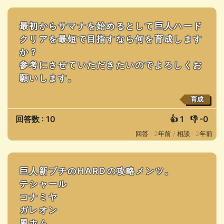
最初からサマナを始めるとして巨人ハード
クリアを最短で目指すなら何を育成します
か？
参考にさせていただきたいのでよろしくお
願いします。
育成
回答数 : 10
👍
1
👎
-0
回答 : 2年前 /
相談 : 2年前
巨人新ブチのHARDの攻略メンツ。
テシャール
コナミヤ
ガレオン
風ホム