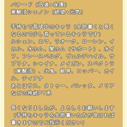
バナード（迅速+保護）
覚醒済シェノン（絶望+元気）
手持ちで育成中のキャラ（全部書くと長く
なるので少し育っているキャラです）
ルシェン、エマ、ラオーク、ローレン、イ
カル、水ホム、闇ホム（サポート）、水イ
フ、フレースベルグ、ヴェルデハイル、サ
ブリナ、シャイナ、メイガン、スペクトラ
（覚醒済）、火鬼、銀屏、コッパー、カイ
ル、ティアナ
あとはサス、タトゥー、バレッタ、メリア
などの持続PT系
長くなりましたが、よろしくお願いします
（手持ちキャラを全部書いた方が良ければ
書きますのでご指示ください）