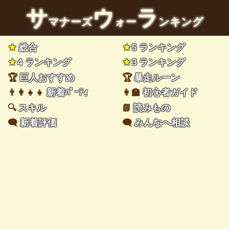
サ
ウ
ラ
マナーズ
ォー
ンキング
★
総合
★
5 ランキング
★
4 ランキング
★
3 ランキング
🏆
巨人おすすめ
🏆
暴走ルーン
👨‍👩‍👧‍👧
新着ﾊﾟｰﾃｨ
👩‍🏫
初心者ガイド
🔍
スキル
📘
読みもの
🗨️
新着評価
🗨️
みんなへ相談