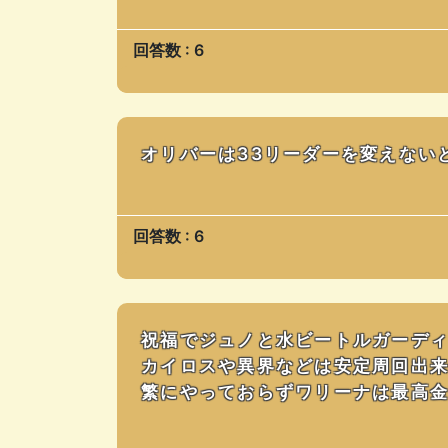
回答数 : 6
オリバーは33リーダーを変えない
回答数 : 6
祝福でジュノと水ビートルガーデ
カイロスや異界などは安定周回出来て
繁にやっておらずワリーナは最高