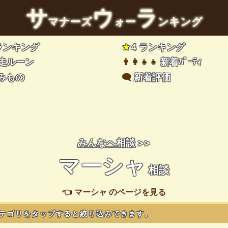
サ
ウ
ラ
マナーズ
ォー
ンキング
 ランキング
★
4 ランキング
走ルーン
👨‍👩‍👧‍👧
新着ﾊﾟｰﾃｨ
みもの
🗨️
新着評価
みんなへ相談
>>
マーシャ
相談
👈 マーシャ のページを見る
テゴリをタップすると絞り込みできます。