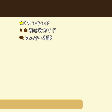
★
3 ランキング
👩‍🏫
初心者ガイド
🗨️
みんなへ相談