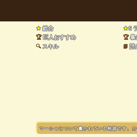
★
総合
★
5
🏆
巨人おすすめ
🏆
暴
🔍
スキル
📘
読
マーシャについて書かれている相談です。カ