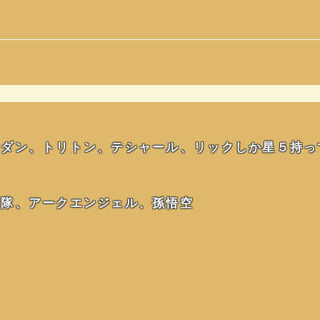
ダン、トリトン、テシャール、リックしか星５持っ
衛隊、アークエンジェル、孫悟空
？