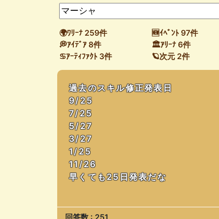
🌍ﾜﾘｰﾅ 259件
🆕ｲﾍﾞﾝﾄ 97件
💭ｱｲﾃﾞｱ 8件
🏛ｱﾘｰﾅ 6件
♋ｱｰﾃｨﾌｧｸﾄ 3件
🪐次元 2件
過去のスキル修正発表日
9/25
7/25
5/27
3/27
1/25
11/26
早くても25日発表だな
回答数 : 251