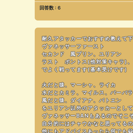
回答数 : 6
耐久アタッカーでおすすめ教えて
ヴァネッサーファースト
セカンド 風プリン、ユリアン
ラスト ポントス(他対策キャラ)
でよく戦ってます(基本受けです)
火だと猿、マーシャ、ライカ
水だとカミラ、マイルス、バーバ
風だと猿、ダイアナ、バトエン
をユリアン以外のアタッカーとし
ヴァネッサーBANもあるのでそこ
自分的にはチャウかなと思ってる
他にもアドバイスあったら何でも