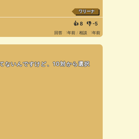
ワリーナ
👍
8
👎
-5
回答 : 1年前 /
相談 : 1年前
てないんですけど、10対から選択