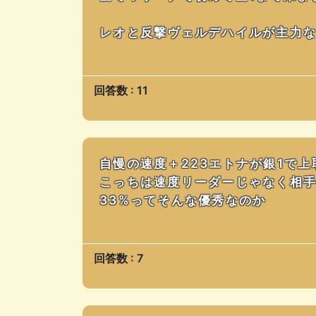
レオと反撃ヴェルデハイルが主力
回答数 : 11
自慢の速度＋223エトナが銀1で
こっちは速度リーダーじゃなく相
33%ってそんな優秀なのか
回答数 : 7