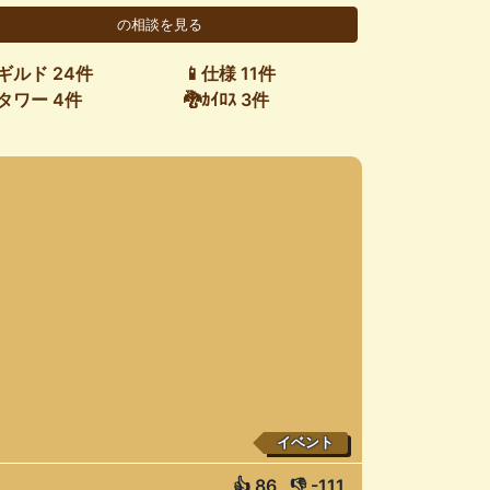
ギルド 24件
📱仕様 11件
タワー 4件
🐉ｶｲﾛｽ 3件
イベント
👍
86
👎
-111