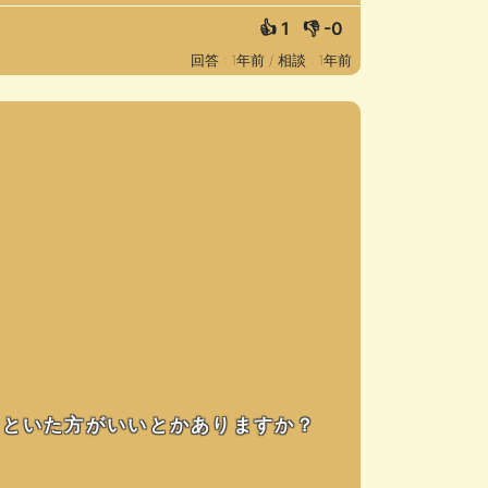
👍
1
👎
-0
回答 : 1年前 /
相談 : 1年前
っといた方がいいとかありますか？