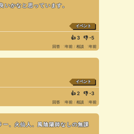
良いかなと思っています。
イベント
👍
3
👎
-5
回答 : 1年前 /
相談 : 1年前
イベント
👍
2
👎
-3
回答 : 1年前 /
相談 : 1年前
ラー、火仙人、風陰陽師なしの無課