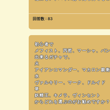
回答数 : 83
初心者で
メフィスト、丙哲、マーシャ、バン
出来るガチャで、
火
アイアンコマンダー、マカロン親
水
ヴァルキリー、マーク、ドルイド
草
妖精王、キメラ、ヴィンセント
からどれを選ぶのがお勧めですか