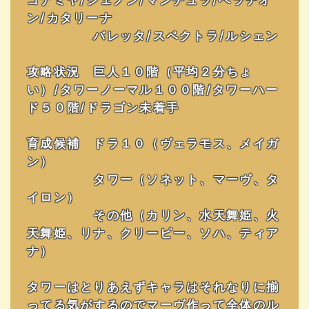
ン/カタリーナ
バレッタ/スペクトラ/ルシェン
攻略状況 巨人１０階（平均２分ちょ
い）/タワーノーマル１００階/タワーハー
ド５０階/ドラゴン未着手
育成候補 ドラ１０（ヴェラモス、メイガ
ン）
タワー（ソネット、マーヴ、タ
イロン）
その他（カリン、水天舞姫、火
天舞姫、リナ、クリーピー、ソハ、ティア
ナ）
タワーはとりあえずキャラはそれなりに揃
ってる気がするのでマーヴ作って全体のル