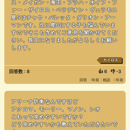
ス・メイガン・海王・プラハ・水イフ・フ
ァー・ザイロス・ベラデオン・ヴェラモス
星5はチャウ・バレッタ・ダリオン・アー
マンです、次に星6にする子も悩んでいま
すのでそこも含めてご意見を聞かせてくだ
さい、長文になりましたがよろしくお願い
します。
カイロス
回答数 : 8
👍
6
👎
-3
回答 : 1年前 /
相談 : 8年前
アリーナ防衛なんですけど
アクロマ、モーリー、マノン、レオ
これって攻めやすいですか？
どう攻めやすいかも教えていただきたいで