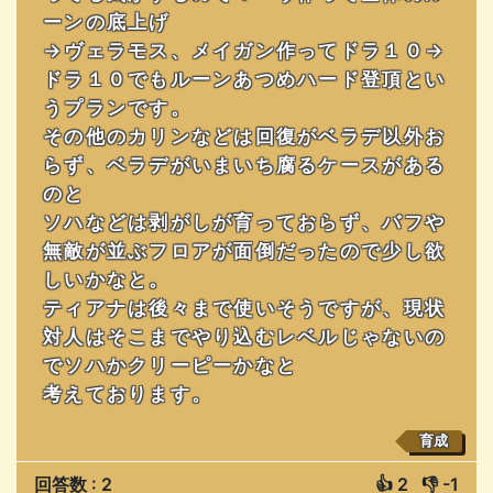
ーンの底上げ
→ヴェラモス、メイガン作ってドラ１０→
ドラ１０でもルーンあつめハード登頂とい
うプランです。
その他のカリンなどは回復がベラデ以外お
らず、ベラデがいまいち腐るケースがある
のと
ソハなどは剥がしが育っておらず、バフや
無敵が並ぶフロアが面倒だったので少し欲
しいかなと。
ティアナは後々まで使いそうですが、現状
対人はそこまでやり込むレベルじゃないの
でソハかクリーピーかなと
考えております。
育成
回答数 : 2
👍
2
👎
-1