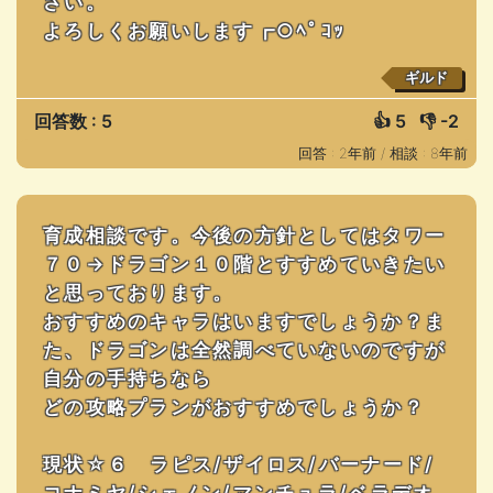
さい。
よろしくお願いします┏○ﾍﾟｺｯ
ギルド
回答数 : 5
👍
5
👎
-2
回答 : 2年前 /
相談 : 8年前
育成相談です。今後の方針としてはタワー
７０→ドラゴン１０階とすすめていきたい
と思っております。
おすすめのキャラはいますでしょうか？ま
た、ドラゴンは全然調べていないのですが
自分の手持ちなら
どの攻略プランがおすすめでしょうか？
現状☆６ ラピス/ザイロス/バーナード/
コナミヤ/シェノン/マンチュラ/ベラデオ