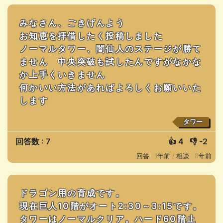
みなさん、ごきげんよう
お知恵を拝借したく投稿しました
ノーマルタワー、闇仙人のステージが勝て
ません 中央突破も試したんですがなかな
か上手くいきません
何かいい方法があればよろしくお願いいた
します
タワー
回答数 : 7
👍
4
👎
-2
回答 : 1年前 /
相談 : 8年前
ドラゴン用の育成です。
現在巨人10階がオート2:30～3:15です。
タワーはノーマルクリア。ハード60階止