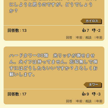
にしようと思うのですが、どうでしょう
か？
カイロス
回答数 : 13
👍
7
👎
-2
回答 : 1年前 /
相談 : 8年前
ハードタワー60階 光リッチが倒せませ
ん。火イフは持ってません。忘却無しで倒
すにはどうしたらいいですか？よろしくお
願いします。
タワー
回答数 : 17
👍
9
👎
-3
回答 : 1年前 /
相談 : 8年前