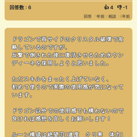
回答数 : 6
👍
4
👎
-1
回答 : 1年前 /
相談 : 8年前
ドラゴンで両サイドのクリスタル破壊で攻
略しているのですが、
反撃で倒された後に復活させるため水ウン
ディーネを採用しようと思いました。
ただスキルをまったく上げていなく、
初めて使うので実際の使用感が気になって
います。
ドラゴン以外での使用感でも構わないので
良ければ感想を宜しくお願いします！
ルーン構成は絶望刃(速度 クリ率 体力)