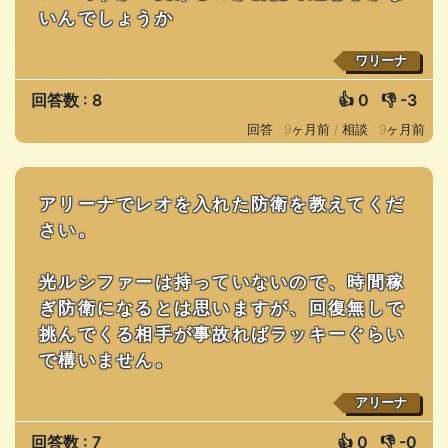
いんでしょうか
ワリーナ
回答数 : 8
👍
0
👎
-3
回答 : 9ヶ月前 /
相談 : 9ヶ月前
アリーナでレオを入れた防衛を教えてくだ
さい。
光ルシファーは持っていないので、時間稼
ぎ防衛になるとは思いますが、回復無しで
挑んでくる相手が事故ればラッキーぐらい
で構いません。
アリーナ
回答数 : 7
👍
0
👎
-0