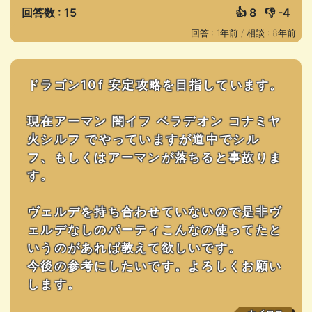
回答数 : 15
👍
8
👎
-4
回答 : 1年前 /
相談 : 8年前
ドラゴン10f 安定攻略を目指しています。
現在アーマン 闇イフ ベラデオン コナミヤ
火シルフ でやっていますが道中でシル
フ、もしくはアーマンが落ちると事故りま
す。
ヴェルデを持ち合わせていないので是非ヴ
ェルデなしのパーティこんなの使ってたと
いうのがあれば教えて欲しいです。
今後の参考にしたいです。よろしくお願い
します。