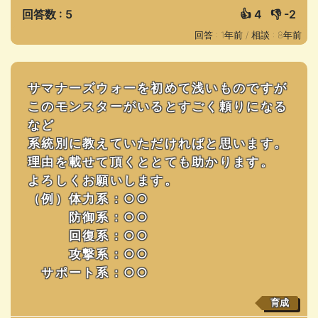
回答数 : 5
👍
4
👎
-2
回答 : 1年前 /
相談 : 8年前
サマナーズウォーを初めて浅いものですが
このモンスターがいるとすごく頼りになる
など
系統別に教えていただければと思います。
理由を載せて頂くととても助かります。
よろしくお願いします。
（例）体力系：○○
防御系：○○
回復系：○○
攻撃系：○○
サポート系：○○
育成