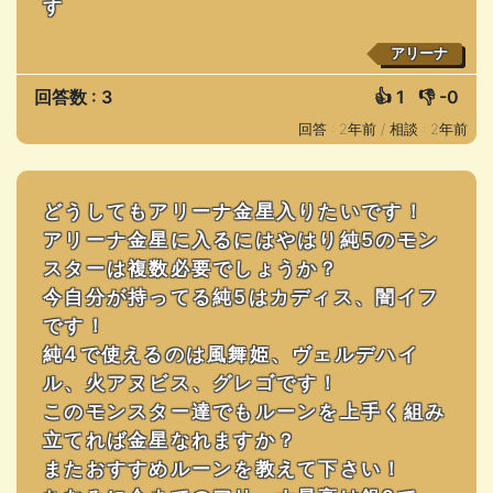
す
アリーナ
回答数 : 3
👍
1
👎
-0
回答 : 2年前 /
相談 : 2年前
どうしてもアリーナ金星入りたいです！
アリーナ金星に入るにはやはり純5のモン
スターは複数必要でしょうか？
今自分が持ってる純5はカディス、闇イフ
です！
純4で使えるのは風舞姫、ヴェルデハイ
ル、火アヌビス、グレゴです！
このモンスター達でもルーンを上手く組み
立てれば金星なれますか？
またおすすめルーンを教えて下さい！