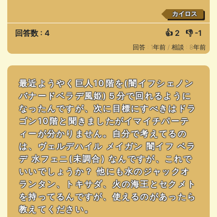
カイロス
回答数 : 4
👍
2
👎
-1
回答 : 1年前 /
相談 : 8年前
最近ようやく巨人10階を(闇イフシェノン
バナードベラデ風姫)５分で回れるように
なったんですが、次に目標にすべきはドラ
ゴン10階と聞きましたがイマイチパーテ
ィーが分かりません。自分で考えてるの
は、ヴェルデハイル メイガン 闇イフ ベラ
デ 水フェニ(未調合) なんですが、これで
いいでしょうか？ 他にも水のジャックオ
ランタン、トキサダ、火の海王とセクメト
を持ってるんですが、使えるのがあったら
教えてください。