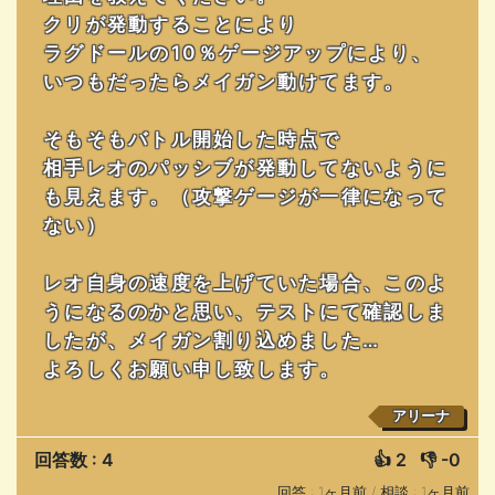
クリが発動することにより
ラグドールの10％ゲージアップにより、
いつもだったらメイガン動けてます。
そもそもバトル開始した時点で
相手レオのパッシブが発動してないように
も見えます。（攻撃ゲージが一律になって
ない）
レオ自身の速度を上げていた場合、このよ
うになるのかと思い、テストにて確認しま
したが、メイガン割り込めました…
よろしくお願い申し致します。
アリーナ
回答数 : 4
👍
2
👎
-0
回答 : 1ヶ月前 /
相談 : 1ヶ月前