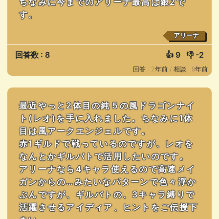
ちなみに今までのアリーナ最高は銀2で
す。
アリーナ
回答数 : 8
👍
9
👎
-2
回答 : 2年前 /
相談 : 9年前
最近やっと2体目の純５の風ドラゴンナイ
ト(レオ)を手に入れました。ちなみに1体
目は風アークエンジェルです。
赤1ギルドで戦っているのですが、レオを
なんとかギルバトで活用したいのです。
アリーナなら4キャラ使えるので高速メイ
ガンからの…みたいなパターンで色々浮か
ぶんですが、ギルバトの、3キャラ縛りで
活躍させるアイディア、ヒントをご伝授下