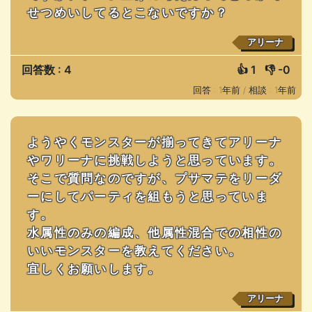
せつめいしてるとこないですか？
アリーナ
回答数 : 4
👍
1
👎
-0
回答 : 1年前 /
相談 : 1年前
ようやくモンスターが揃ってきてアリーナ
やワリーナに挑戦しようと思っています。
そこで質問なのですが、プサマテをリーダ
ーにしてパーティを組もうと思っていま
す。
水属性のみの編成、他属性混合での相性の
いいモンスターを教えてください。
宜しくお願いします。
アリーナ