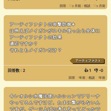
回答 : 11ヶ月前 /
相談 : 11ヶ月前
アーティファクトの攻撃防御➕
は例えばメイガンがスキル使ったら全体に
アーティファクトの効果
適応ですか？
それともメイガンだけ？
アーティファクト
回答数 : 2
👍
1
👎
-0
回答 : 1年前 /
相談 : 1年前
今レオルシ水魔法使いルシェンでアリーナ
やってるんですけど、たまに繋がらないん
ですが、ゲージ上げの考え方ってどっかで