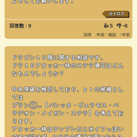
よろしくお願いします。
カイロス
回答数 : 9
👍
5
👎
-6
回答 : 1年前 /
相談 : 8年前
ドラゴン１０階に関する相談です。
ドラ１０アタッカー枠のステラ適正はどん
なもんでしょうか？
中央突破を検討しており、ｐｔの候補とし
ては
プラン①…【バレッタ・ヴェラモス・ベ
ラデオン・メイガン・ステラ】を考えてお
ります。
アタッカー枠はテンプレだと水イフっぽい
ですが引けず…ステラの適正が高いならス