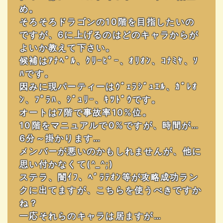
め。
そろそろドラゴンの10階を目指したいの
ですが、6に上げるのはどのキャラからが
よいか教えて下さい。
候補はｱﾅﾍﾞﾙ、ｸﾘｰﾋﾟｰ、ｵﾘｵﾝ、ｺﾅﾐﾔ、ｿ
ﾊです。
因みに現パーティーはｳﾞｪﾗｼﾞｭｴﾙ、ｶﾞﾚｵ
ﾝ、ﾌﾟﾗﾊ、ｼﾞｭﾘｰ、ｷﾂﾄﾞｳです。
オートは7階で事故率10%位。
10階をマニュアルで0%ですが、時間が…
6分～掛かります…
メンバーが悪いのかもしれませんが、他に
思い付かなくて(^_^;)
ステラ、闇ｲﾌ、ﾍﾞﾗﾃｵﾝ等が攻略成功ラン
クに出てますが、こちらを使うべきですか
ね？
一応それらのキャラは居ますが…