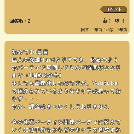
イベント
回答数 : 2
👍
1
👎
-1
回答 : 2年前 /
相談 : 2年前
初めて30日目
巨人の深淵Hardクリアでき、化石のよう
なパーティで周回してるので時間がかかり
ます（1周約2分半）
少しでも高速化したのですが、Youtube
で紹介されているようなキャラは持ってお
らず・・・
なお、課金はまったくしておりません
今の化石パーティを高速パーティに変えて
いくには手持ちからどのキャラを育成すれ