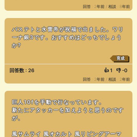
回答 : 2年前 /
相談 : 8年前
バステトと水雷帝が祝福で出ました。ワリ
ーナ銀3です。おすすめはどっちでしょう
か?
育成
回答数 : 26
👍
1
👎
-0
回答 : 2年前 /
相談 : 2年前
巨人10fを手動で行なっています。
新たにアタッカーを加えようと思うのです
が、
風サムライ 風オカルト 風リビングアーマ