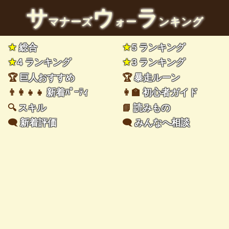
サ
ウ
ラ
マナーズ
ォー
ンキング
★
総合
★
5 ランキング
★
4 ランキング
★
3 ランキング
🏆
巨人おすすめ
🏆
暴走ルーン
👨‍👩‍👧‍👧
新着ﾊﾟｰﾃｨ
👩‍🏫
初心者ガイド
🔍
スキル
📘
読みもの
🗨️
新着評価
🗨️
みんなへ相談