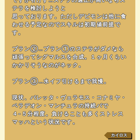
テラを検討しようと
思っております。ただしデビモンは他に食
わせる予定なのでスキルは初期値前提で
す。
プラン②…プラン①のステラがダメなら
頑張ってシグマルスを合成。１ヶ月くらい
かかりそうなのがネック。
プラン③…水イフ引けるまで我慢。
現状、バレッタ・ヴェラモス・コナミヤ・
ベラデオン・マンチュラの持続パで
４-５分程度。負けることも多くストレス
マッハという状況です。
カイロス