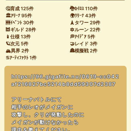
🤔育成 125件
🐉ｶｲﾛｽ 110件
🏛ｱﾘｰﾅ 95件
🌍ﾜﾘｰﾅ 43件
🆕ｲﾍﾞﾝﾄ 30件
🗼タワー 29件
🕍ギルド 28件
🔯ルーン 22件
📱仕様 13件
💭ｱｲﾃﾞｱ 5件
🪐次元 5件
🤝レイド 3件
🏔異界 2件
🏯模擬戦 2件
♋ｱｰﾃｨﾌｧｸﾄ 1件
https://96.gigafile.nu/0619-cc042
af216827bc5214b8dd59307d2387
アリーナバトルにて
相手のレオがメイガンに
攻撃し、クリが発動したのに
メイガンが動けなかったら
理由を教えてください。