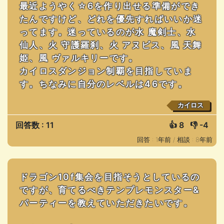
最近ようやく☆6を作り出せる準備ができ
たんですけど、どれを優先すればいいか迷
ってます。迷っているのが水 魔剣士、水
仙人、火 守護羅刹、火 アヌビス、風 天舞
姫、風 ヴァルキリーです。
カイロスダンジョン制覇を目指していま
す。ちなみに自分のレベルは46です。
カイロス
回答数 : 11
👍
8
👎
-4
回答 : 1年前 /
相談 : 8年前
ドラゴン10f集会を目指そうとしているの
ですが、育てるべきテンプレモンスター&
パーティーを教えていただきたいです。