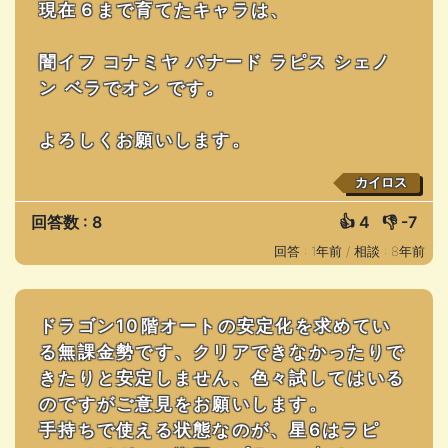
現在６まで育てたキャラは、
闇イフ コナミヤ バナード ラピス シェノ
ン ベラでオン です。
よろしくお願いします。
カイロス
回答数 : 8
👍
4
👎
-7
回答 : 1年前 /
相談 : 8年前
ドラゴン10階オートの安定化を求めてい
る無課金勢です、クリアできなかったりで
きたりと安定しません、色々試してはいる
のですがご意見をお願いします。
手持ちで使える状態なのが、星6はラピ