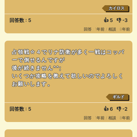
カイロス
回答数 : 5
👍
5
👎
-3
回答 : 1年前 /
相談 : 8年前
占領戦☆４でリナ防衛が多く一戦はコッパ
ーで倒せるんですが
後が続きません^^;
いくつか攻略を教えて欲しいのでよろしく
お願いします。
ギルド
回答数 : 5
👍
6
👎
-2
回答 : 1年前 /
相談 : 8年前