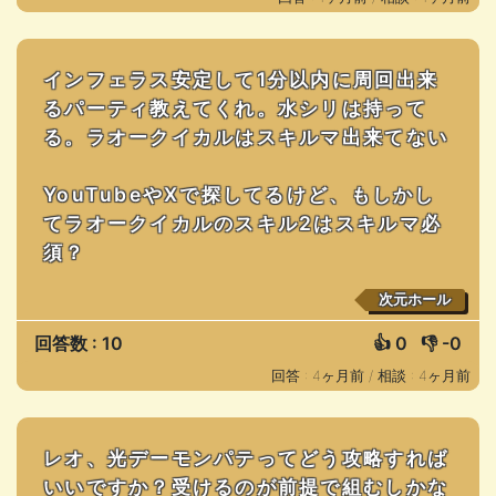
インフェラス安定して1分以内に周回出来
るパーティ教えてくれ。水シリは持って
る。ラオークイカルはスキルマ出来てない
YouTubeやXで探してるけど、もしかし
てラオークイカルのスキル2はスキルマ必
須？
次元ホール
回答数 : 10
👍
0
👎
-0
回答 : 4ヶ月前 /
相談 : 4ヶ月前
レオ、光デーモンパテってどう攻略すれば
いいですか？受けるのが前提で組むしかな