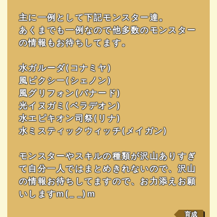
主に一例として下記モンスター達。
あくまでも一例なので他多数のモンスター
の情報もお待ちしてます。
水ガルーダ(コナミヤ)
風ピクシー(シェノン)
風グリフォン(バナード)
光イヌガミ(ベラデオン)
水エピキオン司祭(リナ)
水ミスティックウィッチ(メイガン)
モンスターやスキルの種類が沢山ありすぎ
て自分一人ではまとめきれないので、沢山
の情報お待ちしてますので、お力添えお願
いしますm(_ _)m
育成