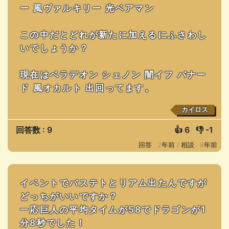
ー 風ヴァルキリー 光ベアマン
この中だとどれが新たに加えるにふさわし
いでしょうか？
現在はベラデオン シェノン 闇イフ バナー
ド 風オカルト 出回ってます。
カイロス
回答数 : 9
👍
6
👎
-1
回答 : 2年前 /
相談 : 8年前
イベントでバステトとリアム出たんですが
どっちがいいですか？
一応巨人の平均タイムが58でドラゴンが1
分8秒でした！