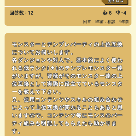
カイロス
回答数 : 12
👍
6
👎
-4
回答 : 1年前 /
相談 : 8年前
モンスターとテンプレパーティの上位互換
についてお伺いします。
各ダンジョンや対人で、基本的によく使わ
れる低ランク(★)のテンプレモンスター達
がいますが、皆様がそのモンスター達の上
位互換として実際に役立てているモンスタ
ーを教えて下さい。
又、使用コンテンツやスキルの組み合わせ
によって上位互換が変わることもあると思
いますので、コンテンツ毎にモンスのパー
ティ組みも明記してもらえたら助かりま
す。